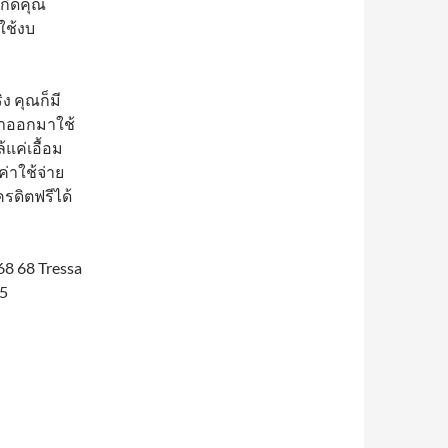
เกิดคุณ
ใช้งบ
ิง คุณก็มี
กนำออกมาใช้
้แค่เอื้อม
่าใช้จ่าย
ครดิตฟรีได้
68 68 Tressa
5