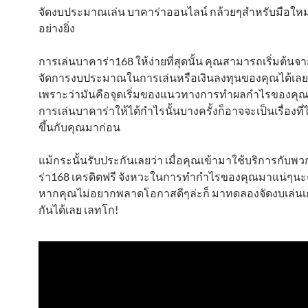
จัดงบประมาณเล่น บาคาร่าออนไลน์ กล้วยๆสำหรับมือให
อย่างยิ่ง
การเล่นบาคาร่า168 ให้ง่ายที่สุดนั้น คุณสามารถเริ่มต้นจ
จัดการงบประมาณในการเล่นหรือเงินลงทุนของคุณได้เล
เพราะว่ามันคือจุดเริ่มของแนวทางการทำผลกำไรของคุณเ
การเล่นบาคาร่าให้ได้กำไรนั้นบางครั้งก็อาจจะเป็นเรื่องที่
ขึ้นกับคุณมาก่อน
แม้กระนั้นรับประกันเลยว่า เมื่อคุณเข้ามาใช้บริการกับพ
ร่า168 เครดิตฟรี จังหวะในการทำกำไรของคุณมาแน่ๆนะค
หากคุณไม่อยากพลาดโอกาสดีๆล่ะก็ มาทดลองจัดงบเล่นเก
กันได้เลย เลทโก!