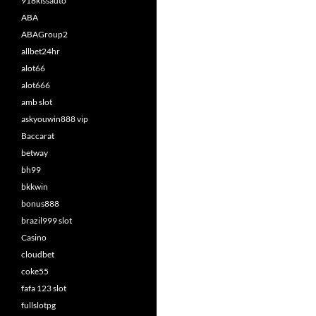
918kissauto
ABA
ABAGroup2
allbet24hr
alot66
alot666
amb slot
askyouwin888 vip
Baccarat
betway
bh99
bkkwin
bonus888
brazil999 slot
Casino
cloudbet
coke55
fafa 123 slot
fullslotpg