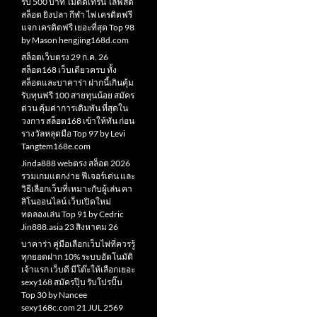
รับ 500 บาท ไม่ติดเทิร์น ไลฟ์สด
สล็อต ยิงปลา กีฬา ไพ่ เครดิตฟรี
แจก เครดิตฟรี เยอะที่สุด Top 98
by Mason hengjing168d.com
สล็อตเว็บตรง 29 ก.ค. 26
สล็อต168 เว็บเดียวครบ ทั้ง
สล็อตและบาคาร่า ฝากนี้เกินคุ้ม
รับทุนฟรี 100 สายทุนน้อย สมัคร
ด่วน คุ้มค่าการเดิมพัน ที่สุดใน
วงการ สล็อต168 เข้าให้ทัน ก่อน
รางวัลหลุดมือ Top 97 by Levi
Tangtem168e.com
Jinda888 webตรง สล็อต 2026
รวมเกมแตกง่าย ฟีเจอร์เด่น และ
วิธีเลือกเว็บที่เหมาะกับผู้เล่น คา
สิโนออนไลน์ เว็บเปิดใหม่
ทดลองเล่น Top 91 by Cedric
Jin888.asia 23 สิงหาคม 26
บาคาร่า คู่มือเลือกเว็บไพ่ที่ควรรู้
ทุกยอดฝาก 10% ระบบอัตโนมัติ
เจ้าแรก เว็บดี มีโต๊ะให้เลือกเยอะ
sexy168 สมัครปุ๊บ รับโปรปั๊บ
Top 30 by Nancee
sexy168c.com 21 JUL 2569