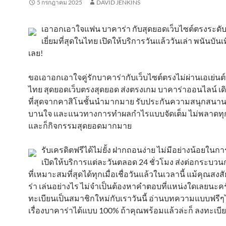
5 กรกฎาคม 2025
DAVID JENKINS
เอาอกเอาใจแฟน บาคาร่า กับสุดยอดเว็บไซต์ตรงระดับโ
เยี่ยมที่สุดในไทย เปิดให้บริการวันแล้ววันเล่า พนันบัน
เลย!
ขอเอาอกเอาใจคู่รักบาคาร่ากับเว็บไซต์ตรงไม่ผ่านเอเย่นต์ที
ไทย สุดยอดเว็บตรงสุดยอด ส่งตรงเกม บาคาร่าออนไลน์ เดิมพ
ที่สุดจากคาสิโนชั้นนำมากมาย รับประกันความสนุกสนาน
บานใจ และแนวทางการทำผลกำไรแบบจัดเต็ม ไม่พลาดทุ
และก็กิจกรรมสุดยอดมากมาย
รับเครดิตฟรีได้ไม่ยั้ง ฝากถอนง่าย ไม่มีอย่างน้อยใน
เปิดให้บริการแต่ละวันตลอด 24 ชั่วโมง ส่งต่อกระบ
ที่เหมาะสมที่สุดได้ทุกเมื่อเชื่อวันแล้วในเวลานี้ แม้คุณสงส
ร่า เล่นอย่างไร ไม่จำเป็นต้องหาคำตอบที่แหน่งใดเลยนะคร
ทะเบียนเป็นสมาชิกใหม่กับเราวันนี้ อ่านบทความแบบฟรีๆได้
เรื่องบาคาร่าได้แบบ 100% ถ้าคุณพร้อมแล้วล่ะก็ ลงทะเบี