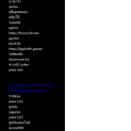
บาคาร่า
slotxo
สล็อตทดลอง
คลิปโป๊
1xbetth
pgslot
https://funny18.win
pg slot
kiss918
https://pgslotth.games
188betth
doomovie hd
ทางเข้า joker
joker slot
เว็บสล็อตและบาคาร่าของโคร
ตดีเว็บนี้เล่นแล้วรวยจัดๆ
918kiss
joker123
ดูหนัง
sagame
joker123
ดูหนังออนไลน์
pussy888