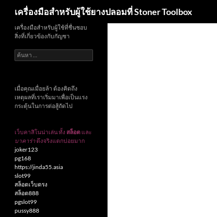
ค้นหา
เครื่องมือสำหรับผู้ใช้ยางปลอมที่ Stoner Toolbox
เครื่องมือสำหรับผู้ใช้ที่ชื่นชอบ
สิ่งที่เกี่ยวข้องกับกัญชา
ค้นหา
สำหรับ:
เมื่อคุณเมื่อยล้า ต้องคิดถึง
เหตุผลที่เราเริ่มมาเพื่อเป็นแรง
กระตุ้นในการต่อสู้ถัดไป
เว็บคาสิโนน่าเล่น ทั้ง
สล็อต
และ
บาคาร่า
ตึงจริงแตกบ่อยมาก
joker123
pg168
https://jinda55.asia
slot99
สล็อตเว็บตรง
สล็อต888
pgslot99
pussy888