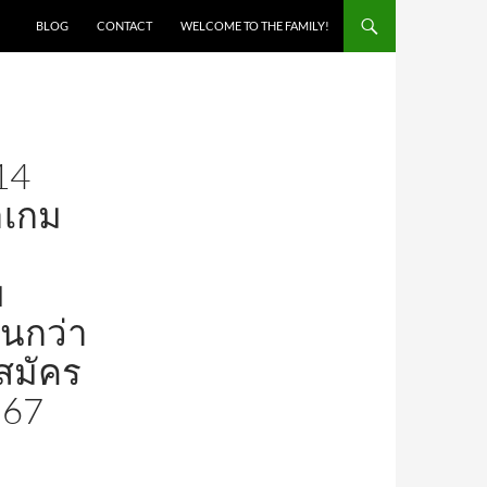
ข้ามไปยังเนื้อหา
BLOG
CONTACT
WELCOME TO THE FAMILY!
14
ำเกม
บ
่นกว่า
สมัคร
 67