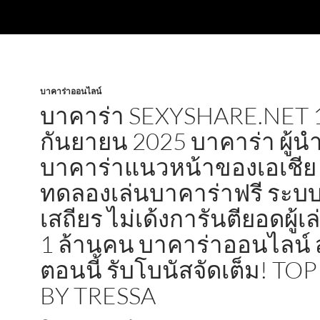
บาคาร่าออนไลน์
บาคาร่า SEXYSHARE.NET 
กันยายน 2025 บาคาร่า ผู้น
บาคาร่าแนวหน้าของเอเชีย
ทดลองเล่นบาคาร่าฟรี ระบ
เสถียร ไม่เด้งการันตียอดผู้เล
1 ล้านคน บาคาร่าออนไลน์ 
ตอนนี้ รับโบนัสจัดเต็ม! TOP
BY TRESSA