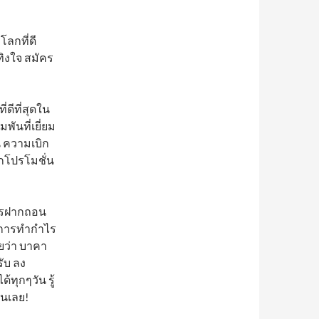
ลกที่ดี
เทิงใจ สมัคร
่ดีที่สุดใน
ันที่เยี่ยม
 ความเบิก
กโปรโมชั่น
การฝากถอน
วนการทำกำไร
ัยว่า บาคา
ับ ลง
ทุกๆวัน รู้
ยนเลย!