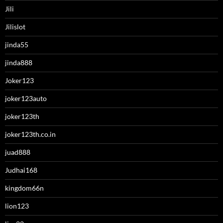
Jili
Jilislot
jinda55
jinda888
Joker123
joker123auto
joker123th
joker123th.co.in
juad888
Judhai168
kingdom66n
lion123