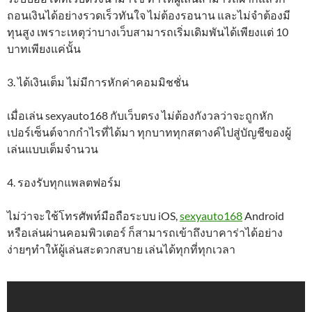
ถอนเงินได้อย่างรวดเร็วทันใจ ไม่ต้องรอนาน และไม่จำต้องมี
ทุนสูง เพราะเหตุว่าบางเว็บสามารถเริ่มเดิมพันได้เพียงแต่ 10
บาทเพียงแค่นั้น
3. ได้เงินเต็ม ไม่มีการหักค่าคอมมิชชั่น
เมื่อเล่น sexyauto168 กับเว็บตรง ไม่ต้องกังวลว่าจะถูกหัก
เปอร์เซ็นต์จากกำไรที่ได้มา ทุกบาททุกสตางค์ไปสู่บัญชีของผู้
เล่นแบบเต็มจำนวน
4. รองรับทุกแพลตฟอร์ม
ไม่ว่าจะใช้โทรศัพท์มือถือระบบ iOS,
sexyauto168
Android
หรือเล่นผ่านคอมพิวเตอร์ ก็สามารถเข้าถึงบาคาร่าได้อย่าง
ง่ายๆทำให้ผู้เล่นสะดวกสบาย เล่นได้ทุกที่ทุกเวลา