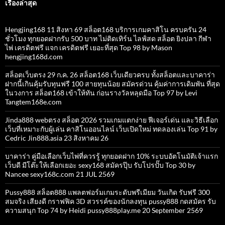
เรื่องล่าสุด
Hengjing168 11 สิงหา 69 สล็อต168 บริการเกมคาสิโน ครบครัน 24
ชั่วโมง ทุกยอดฝากรับ 500 บาท ไม่ติดเทิร์น ไลฟ์สด สล็อต ยิงปลา กีฬา
ไพ่ เครดิตฟรี แจก เครดิตฟรี เยอะที่สุด Top 98 by Mason
hengjing168d.com
สล็อตเว็บตรง 29 ก.ค. 26 สล็อต168 เว็บเดียวครบ ทั้งสล็อตและบาคาร่า
ฝากนี้เกินคุ้มรับทุนฟรี 100 สายทุนน้อย สมัครด่วน คุ้มค่าการเดิมพัน ที่สุด
ในวงการ สล็อต168 เข้าให้ทัน ก่อนรางวัลหลุดมือ Top 97 by Levi
Tangtem168e.com
Jinda888 webตรง สล็อต 2026 รวมเกมแตกง่าย ฟีเจอร์เด่น และวิธีเลือก
เว็บที่เหมาะกับผู้เล่น คาสิโนออนไลน์ เว็บเปิดใหม่ ทดลองเล่น Top 91 by
Cedric Jin888.asia 23 สิงหาคม 26
บาคาร่า คู่มือเลือกเว็บไพ่ที่ควรรู้ ทุกยอดฝาก 10% ระบบอัตโนมัติเจ้าแรก
เว็บดี มีโต๊ะให้เลือกเยอะ sexy168 สมัครปุ๊บ รับโปรปั๊บ Top 30 by
Nancee sexy168c.com 21 JUL 2569
Pussy888 สล็อต888 แพลตฟอร์มเกมระดับพรีเมียม วันเกิด รับฟรี 300
สมจริง เสียงดี กราฟฟิค 3D สวรรค์ของนักลงทุน pussy888 กดสมัคร รับ
ความสนุก Top 74 by Heidi pussy888play.me 20 September 2569