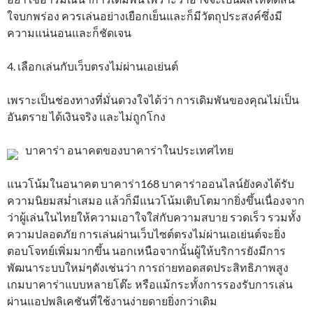
ใจบกพร่อง ควรเล่นอย่างเยือกเย็นและก็มีวัตถุประสงค์ซึ่งมี
ความแน่นอนและก็ชัดเจน
4. เลือกเล่นกับเว็บตรงไม่ผ่านเอเย่นต์
เพราะเป็นช่องทางที่มั่นดวงใจได้ว่า การเดิมพันของคุณไม่เป็น
อันตราย ได้เงินจริง และไม่ถูกโกง
บาคาร่า อนาคตของบาคาร่าในประเทศไทย
แนวโน้มในอนาคต บาคาร่า168 บาคาร่าออนไลน์ยังคงได้รับ
ความนิยมสม่ำเสมอ แล้วก็มีแนวโน้มเติบโตมากยิ่งขึ้นเนื่องจาก
ว่าผู้เล่นในไทยให้ความเอาใจใส่กับความสบาย รวดเร็ว รวมทั้ง
ความปลอดภัย การเล่นผ่านเว็บไซต์ตรงไม่ผ่านเอเย่นต์จะยิ่ง
ตอบโจทย์เพิ่มมากขึ้น นอกเหนือจากนั้นผู้ให้บริการยังมีการ
พัฒนาระบบใหม่ๆดังเช่นว่า การถ่ายทอดสดประสิทธิภาพสูง
เกมบาคาร่าแบบหลายโต๊ะ หรือแม้กระทั้งการรองรับการเล่น
ผ่านแอปพลิเคชันที่ใช้งานง่ายดายยิ่งกว่าเดิม