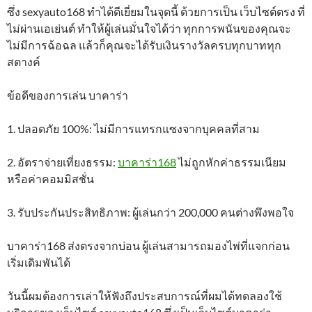
ซึ่ง sexyauto168 ทำได้ดีเยี่ยมในจุดนี้ ด้วยการเป็น เว็บไซต์ตรง ที่
ไม่ผ่านเอเย่นต์ ทำให้ผู้เล่นมั่นใจได้ว่า ทุกการพนันของคุณจะ
ไม่มีการฉ้อฉล แล้วก็คุณจะได้รับเงินรางวัลครบทุกบาททุก
สตางค์
ข้อดีของการเล่น บาคาร่า
1. ปลอดภัย 100%: ไม่มีการแทรกแซงจากบุคคลที่สาม
2. อัตราจ่ายเที่ยงธรรม:
บาคาร่า168
ไม่ถูกหักค่าธรรมเนียม
หรือค่าคอมมิสชั่น
3. รับประกันประสิทธิภาพ: ผู้เล่นกว่า 200,000 คนต่างพึงพอใจ
บาคาร่า168 ส่งตรงจากบ่อน ผู้เล่นสามารถมองไพ่ที่แจกก่อน
เริ่มเดิมพันได้
วันนี้ผมต้องการเล่าให้ฟังถึงประสบการณ์ที่ผมได้ทดลองใช้