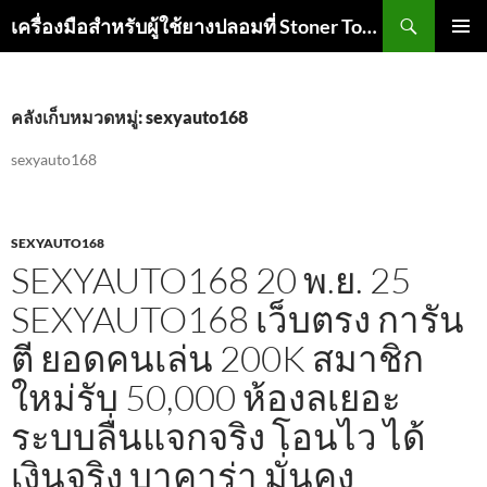
ค้นหา
เครื่องมือสำหรับผู้ใช้ยางปลอมที่ Stoner Toolbox
ข้าม
เมนูหลัก
ไป
ยัง
เนื้อหา
คลังเก็บหมวดหมู่: sexyauto168
sexyauto168
SEXYAUTO168
SEXYAUTO168 20 พ.ย. 25
SEXYAUTO168 เว็บตรง การัน
ตี ยอดคนเล่น 200K สมาชิก
ใหม่รับ 50,000 ห้องลเยอะ
ระบบลื่นแจกจริง โอนไว ได้
เงินจริง บาคาร่า มั่นคง