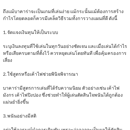
ถึงแม้บาคาร่าจะเป็นเกมที่เล่นง่าย แม้กระนั้นแม้ต้องการสร้าง
กำไรโดยตลอดก็ควรมีเคล็ดวิธีรวมทั้งการวางแผนที่ดี ดังนี้
1. จัดแจงเงินทุนให้เป็นระบบ
ระบุเงินลงทุนที่ใช้เล่นในทุกวันอย่างชัดเจน และเมื่อเล่นได้กำไร
หรือเสียครบตามที่ตั้งไว้ ควรหยุดเล่นโดยทันที เพื่อคุ้มครองการ
เสี่ยง
2. ใช้สูตรหรือเค้าไพ่ช่วยพินิจพิจารณา
บาคาร่ามีสูตรการเล่นที่ได้รับความนิยม ตัวอย่างเช่น เค้าไพ่
มังกร เค้าไพ่ปิงปอง ซึ่งช่วยทำให้ผู้เล่นตัดสินใจพนันได้ถูกต้อง
แม่นยำยิ่งขึ้น
3. พนันอย่างมีสติ
อย่าใช้อารมณ์นำการเดิมพัน เพราะว่าอาจจะเป็นผลให้ตัดสิน