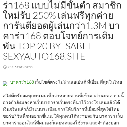
ร่า168 แบบไม่มีขั้นต่ำ สมาชิก
ใหม่รับ 250% เล่นฟรีทุกค่าย
การันตียอดผู้เล่นกว่า1.3M บา
คาร่า168 ตอบโจทย์การเดิม
พัน TOP 20 BY ISABEL
SEXYAUTO168.SITE
25 มกราคม 2025
บาคาร่า168
เว็บไซต์ตรง ไม่ผ่านเอเย่นต์ ที่เยี่ยมที่สุดในไทย
สวัสดีครับผมทุกคน ผมเชื่อว่าหลายท่านที่เข้ามาอ่านบทความนี้
อาจกำลังมองหาเว็บบาคาร่าเว็บตรงที่น่าไว้วางใจ เล่นแล้วได้
เงินจริง แล้วก็มีระบบระเบียบการให้บริการที่เยี่ยมที่สุดใช่ไหม
ขอรับ? วันนี้ผมอยากชี้แนะให้ทุกคนได้ทราบจะกับ บาคาร่า เว็บ
บาคาร่าออนไลน์ที่ผมเองก็เคยทดลองใช้งาน และจำต้องบอก