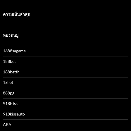
ความเห็นล่าสุด
หมวดหมู่
1688sagame
188bet
188betth
1xbet
888pg
918Kiss
918kissauto
ABA