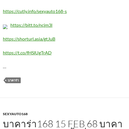
https://cutly.info/sexyauto168-s
https://bitt.to/ncjm3l
https://shorturl.asia/gtJuB
https://t.co/fHSlUgTrAD
…
บาคาร่า
SEXYAUTO168
บาคาร่า168 15 FEB 68 บาคา