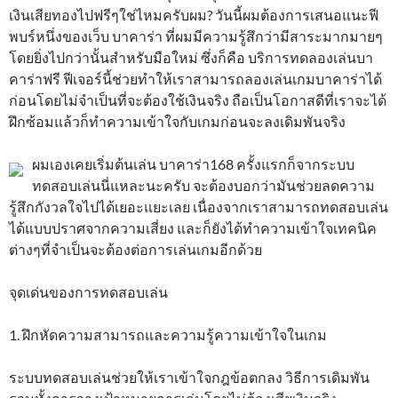
เงินเสียทองไปฟรีๆใช่ไหมครับผม? วันนี้ผมต้องการเสนอแนะฟี
พบร์หนึ่งของเว็บ บาคาร่า ที่ผมมีความรู้สึกว่ามีสาระมากมายๆ
โดยยิ่งไปกว่านั้นสำหรับมือใหม่ ซึ่งก็คือ บริการทดลองเล่นบา
คาร่าฟรี ฟีเจอร์นี้ช่วยทำให้เราสามารถลองเล่นเกมบาคาร่าได้
ก่อนโดยไม่จำเป็นที่จะต้องใช้เงินจริง ถือเป็นโอกาสดีที่เราจะได้
ฝึกซ้อมแล้วก็ทำความเข้าใจกับเกมก่อนจะลงเดิมพันจริง
ผมเองเคยเริ่มต้นเล่น บาคาร่า168 ครั้งแรกก็จากระบบ
ทดสอบเล่นนี่แหละนะครับ จะต้องบอกว่ามันช่วยลดความ
รู้สึกกังวลใจไปได้เยอะแยะเลย เนื่องจากเราสามารถทดสอบเล่น
ได้แบบปราศจากความเสี่ยง และก็ยังได้ทำความเข้าใจเทคนิค
ต่างๆที่จำเป็นจะต้องต่อการเล่นเกมอีกด้วย
จุดเด่นของการทดสอบเล่น
1. ฝึกหัดความสามารถและความรู้ความเข้าใจในเกม
ระบบทดสอบเล่นช่วยให้เราเข้าใจกฎข้อตกลง วิธีการเดิมพัน