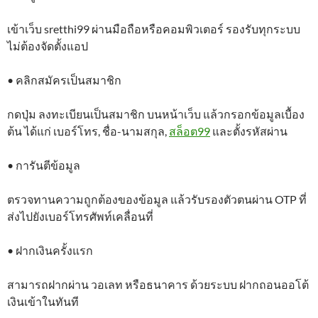
เข้าเว็บ sretthi99 ผ่านมือถือหรือคอมพิวเตอร์ รองรับทุกระบบ
ไม่ต้องจัดตั้งแอป
• คลิกสมัครเป็นสมาชิก
กดปุ่ม ลงทะเบียนเป็นสมาชิก บนหน้าเว็บ แล้วกรอกข้อมูลเบื้อง
ต้น ได้แก่ เบอร์โทร, ชื่อ-นามสกุล,
สล็อต99
และตั้งรหัสผ่าน
• การันตีข้อมูล
ตรวจทานความถูกต้องของข้อมูล แล้วรับรองตัวตนผ่าน OTP ที่
ส่งไปยังเบอร์โทรศัพท์เคลื่อนที่
• ฝากเงินครั้งแรก
สามารถฝากผ่าน วอเลท หรือธนาคาร ด้วยระบบ ฝากถอนออโต้
เงินเข้าในทันที