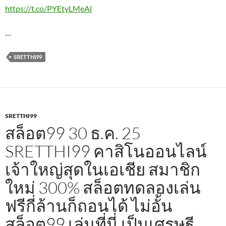
https://t.co/PYEtyLMeAl
…
SRETTHI99
SRETTHI99
สล็อต99 30 ธ.ค. 25
SRETTHI99 คาสิโนออนไลน์
เจ้าใหญ่สุดในเอเชีย สมาชิก
ใหม่ 300% สล็อตทดลองเล่น
ฟรีกี่ล้านก็ถอนได้ ไม่อั้น
สล็อต99 เล่นที่นี่ เป็นเศรษฐี