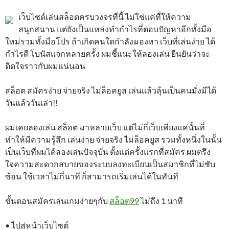
เว็บไซต์เล่นสล็อตครบวงจรที่นี้ ไม่ใช่แค่ที่ให้ความ
สนุกสนาน แต่ยังเป็นแหล่งทำกำไรที่ตอบปัญหาอีกทั้งมือ
ใหม่รวมทั้งมือโปร ถ้าเกิดคนใดกำลังมองหา เว็บที่เล่นง่าย ได้
กำไรดี โบนัสแจกหลายครั้ง ผมชี้แนะให้ลองเล่น ยืนยันว่าจะ
ติดใจราวกับผมแน่นอน
สล็อต สมัครง่าย จ่ายจริง ไม่ล็อคยูส เล่นแล้วลุ้นเป็นคนมั่งมีได้
วันแล้ววันเล่า!!
ผมเคยลองเล่น สล็อต มาหลายเว็บ แต่ไม่กี่เว็บเพียงแค่นั้นที่
ทำให้มีความรู้สึก เล่นง่าย จ่ายจริง ไม่ล็อคยูส รวมทั้งหนึ่งในนั้น
เป็นเว็บที่ผมได้ลองเล่นปัจจุบัน ตั้งแต่ครั้งแรกที่สมัคร ผมตรึง
ใจความสะดวกสบายของระบบลงทะเบียนเป็นสมาชิกที่ไม่ซับ
ซ้อน ใช้เวลาไม่กี่นาที ก็สามารถเริ่มเล่นได้ในทันที
ขั้นตอนสมัครเล่นเกมง่ายๆกับ
สล็อต99
ไม่ถึง 1 นาที
• ไปสู่หน้าเว็บไซต์