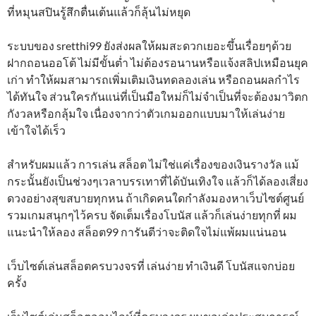
ที่หมุนสปินรู้สึกตื่นเต้นแล้วก็ลุ้นไม่หยุด
ระบบของ sretthi99 ยังส่งผลให้ผมสะดวกเยอะขึ้นเรื่อยๆด้วย
ฝากถอนออโต้ ไม่มีขั้นต่ำ ไม่ต้องรอนานหรือแจ้งสลิปเหมือนยุค
เก่า ทำให้ผมสามารถเพิ่มเติมเงินทดลองเล่น หรือถอนผลกำไร
ได้ทันใจ ส่วนใครกันแน่ที่เป็นมือใหม่ก็ไม่จำเป็นที่จะต้องมาวิตก
กังวลหรือกลุ้มใจ เนื่องจากว่าตัวเกมออกแบบมาให้เล่นง่าย
เข้าใจได้เร็ว
สำหรับผมแล้ว การเล่น สล็อต ไม่ใช่แค่เรื่องของเงินรางวัล แม้
กระนั้นยังเป็นช่วงๆเวลาบรรเทาที่ได้บันเทิงใจ แล้วก็ได้ลองเสี่ยง
ดวงอย่างสุขสบายทุกหน ถ้าเกิดคนใดกำลังมองหาเว็บไซต์ศูนย์
รวมเกมสนุกๆไว้ครบ จัดเต็มเรื่องโบนัส แล้วก็เล่นง่ายทุกที่ ผม
แนะนำให้ลอง สล็อต99 การันตีว่าจะติดใจไม่แพ้ผมแน่นอน
เว็บไซต์เล่นสล็อตครบวงจรที่ เล่นง่าย ทำเงินดี โบนัสแจกบ่อย
ครั้ง