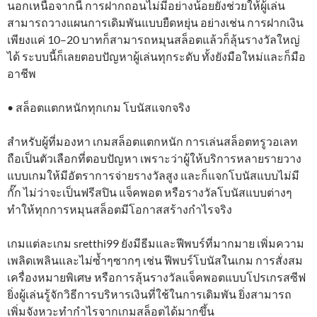
นอกเหนือจากนี้ การฝากถอนไม่มีอย่างน้อยยังช่วยให้ผู้เล่น
สามารถวางแผนการเดิมพันแบบยืดหยุ่น อย่างเช่น การฝากเงิน
เพียงแค่ 10–20 บาทก็สามารถหมุนสล็อตแล้วก็ลุ้นรางวัลใหญ่
ได้ ระบบนี้ก็เลยตอบปัญหาผู้เล่นทุกระดับ ทั้งยังมือใหม่และก็มือ
อาชีพ
• สล็อตแตกหนักทุกเกม โบนัสแจกจริง
สำหรับผู้ที่มองหา เกมสล็อตแตกหนัก การเล่นสล็อตทรูวอเลท
ถือเป็นตัวเลือกที่ตอบปัญหา เพราะว่าผู้ให้บริการหลายรายวาง
แบบเกมให้มีอัตราการจ่ายรางวัลสูง และก็แจกโบนัสแบบไม่มี
กั๊ก ไม่ว่าจะเป็นฟรีสปิน แจ็คพอต หรือรางวัลโบนัสแบบต่างๆ
ทำให้ทุกการหมุนสล็อตมีโอกาสสร้างกำไรจริง
เกมแต่ละเกม sretthi99 ยังมีธีมและฟีพบร์ที่มากมาย เพิ่มความ
เพลิดเพลินและไม่ซ้ำๆซากๆ เช่น ฟีพบร์โบนัสในเกม การสั่งสม
เครื่องหมายพิเศษ หรือการลุ้นรางวัลแจ็คพอตแบบโปรเกรสซีฟ
ยิ่งผู้เล่นรู้จักวิธีการบริหารเงินที่ใช้ในการเดิมพัน ยิ่งสามารถ
เพิ่มจังหวะทำกำไรจากเกมสล็อตได้มากขึ้น