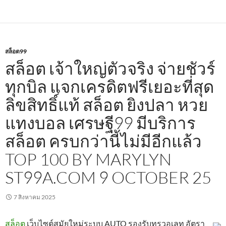
สล็อต99
สล็อต เจ้าใหญ่ตัวจริง จ่ายชัวร์
ทุกบิล แจกเครดิตฟรีเยอะที่สุด
ลิขสิทธิ์แท้ สล็อต ยิงปลา หวย
แทงบอล เศรษฐี99 มีบริการ
สล็อต ครบกว่านี้ไม่มีอีกแล้ว
TOP 100 BY MARYLYN
ST99A.COM 9 OCTOBER 25
7 สิงหาคม 2025
สล็อต
เว็บไซต์สมัยใหม่ระบบ AUTO รองรับทรูวอเลท อัตรา