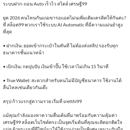
ระบบฝาก-ถอน Auto เร็วไว สไตล์ เศรษฐี99
ยุค 2026 คนไหนกันแน่เขารอแอดไม่นเพิ่มเติมเครดิตให้กันค่ะ?
ที่ สล็อต99 พวกเราใช้ระบบ AI Automatic ที่มีความแม่นยำสูง
ที่สุด
• ฝากเงิน: ยอดเข้ากระเป๋าในทันที ไม่ต้องส่งสลิป รองรับทุก
ธนาคารชั้นแนวหน้า
• เบิกเงิน: กดปุบปับ เงินเข้าปั๊บ ใช้เวลาไม่เกิน 15 วินาที
• True Wallet: สะดวกสำหรับคนไม่มีบัญชีธนาคาร ใช้งานได้
ลื่นไหลเช่นเดียวกันเด๊ะ
สรุป ก้าวแรกสู่ความรวย เริ่มที่ sretthi99
แม้คุณกำลังมองหาความตื่นเต้นที่มาพร้อมกับความคุ้มค่า
เศรษฐี99 สล็อตเว็บไซต์ตรง เป็นจุดเริ่มต้นที่คุณจะติดอกติดใจ
แน่ๆ ด้วยระบบที่ดีไซน์มาให้ใช้งานง่ายเป็นพิเศษ เหมาะกับมือ