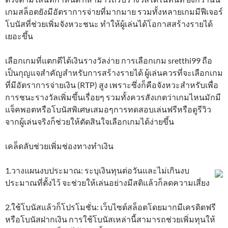
เกมสล็อตยังมีอัตราการจ่ายที่มากมาย รวมทั้งหลายเกมมีฟีเจอร์
โบนัสที่ช่วยเพิ่มจังหวะชนะ ทำให้ผู้เล่นได้โอกาสสร้างรายได้
เยอะขึ้น
เลือกเกมที่แตกดีได้เงินรางวัลง่าย การเลือกเกม sretthi99 ถือ
เป็นกุญแจสำคัญสำหรับการสร้างรายได้ ผู้เล่นควรที่จะเลือกเกม
ที่มีอัตราการจ่ายเงิน (RTP) สูง เพราะซึ่งก็คือจังหวะสำหรับเพื่อ
การชนะรางวัลเพิ่มขึ้นเรื่อยๆ รวมทั้งควรสังเกตว่าเกมไหนมักมี
แจ็คพอตหรือโบนัสพิเศษเสมอๆการทดสอบเล่นฟรีหรือดูรีวิว
จากผู้เล่นจริงก็ช่วยให้ตัดสินใจเลือกเกมได้ง่ายขึ้น
เคล็ดลับช่วยเพิ่มช่องทางทำเงิน
1.วางแผนงบประมาณ: ระบุเงินทุนต่อวันและไม่เกินงบ
ประมาณที่ตั้งไว้ จะช่วยให้เล่นอย่างมีสติแล้วก็ลดความเสี่ยง
2.ใช้โบนัสแล้วก็โปรโมชั่น: เว็บไซต์สล็อตโดยมากมีเครดิตฟรี
หรือโบนัสฝากเงิน การใช้โบนัสเหล่านี้สามารถช่วยเพิ่มทุนให้