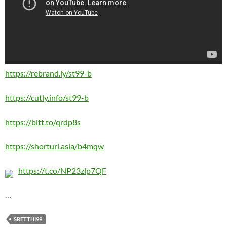
https://rebrand.ly/st99-b
https://cutly.info/st99-b
https://bitt.to/qrdp8s
https://shorturl.asia/b4mqw
https://t.co/NP23zlp7QF
…
SRETTHI99