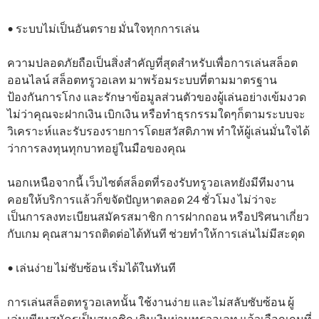
• ระบบไม่เป็นอันตราย มั่นใจทุกการเล่น
ความปลอดภัยถือเป็นสิ่งสำคัญที่สุดสำหรับเพื่อการเล่นสล็อต
ออนไลน์ สล็อตทรูวอเลท มาพร้อมระบบที่ตามมาตรฐาน
ป้องกันการโกง และรักษาข้อมูลส่วนตัวของผู้เล่นอย่างเข้มงวด
ไม่ว่าคุณจะฝากเงิน เบิกเงิน หรือทำธุรกรรมใดๆก็ตามระบบจะ
วิเคราะห์และรับรองรายการโดยสวัสดิภาพ ทำให้ผู้เล่นมั่นใจได้
ว่าการลงทุนทุกบาทอยู่ในมือของคุณ
นอกเหนือจากนี้ เว็บไซต์สล็อตที่รองรับทรูวอเลทยังมีทีมงาน
คอยให้บริการแล้วก็ขจัดปัญหาตลอด 24 ชั่วโมง ไม่ว่าจะ
เป็นการลงทะเบียนสมัครสมาชิก การฝากถอน หรือปริศนาเกี่ยว
กับเกม คุณสามารถติดต่อได้ทันที ช่วยทำให้การเล่นไม่มีสะดุด
• เล่นง่าย ไม่ซับซ้อน เริ่มได้ในทันที
การเล่นสล็อตทรูวอเลทนั้น ใช้งานง่าย และไม่สลับซับซ้อน ผู้
เล่นเพียงสมัครเป็นสมาชิก เติมเงินผ่านทรูวอเลท แล้วเลือกเกมที่