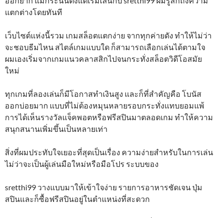
ออกยาก แม้กระนั้นตั้งแต่เริ่มเล่นกับ sretthi99 ผมรู้สึกถึงความ
แตกต่างโดยทันที
เว็บไซต์แห่งนี้รวม เกมสล็อตแตกง่าย จากทุกค่ายดัง ทำให้ไม่ว่า
จะชอบธีมไหน สไตล์เกมแบบใด ก็สามารถเลือกเล่นได้ตามใจ
ผมเองเริ่มจากเกมแนวคลาสสิกไปจนกระทั่งสล็อตวิดีโอสมัย
ใหม่
ทุกเกมที่ลองเล่นก็มีโอกาสทำเงินสูง และก็ที่สำคัญคือ โบนัส
ออกบ่อยมาก แบบที่ไม่ต้องหมุนหลายรอบกระทั่งแทบยอมแพ้
การได้เห็นรางวัลแจ็คพอตหรือฟรีสปินมาตลอดเกม ทำให้ความ
สนุกสนานเพิ่มขึ้นเป็นหลายเท่า
สิ่งที่ผมประทับใจเยอะที่สุดเป็นเรื่อง ความง่ายสำหรับในการเล่น
ไม่ว่าจะเป็นผู้เล่นมือใหม่หรือมือโปร ระบบของ
sretthi99 วางแบบมาให้เข้าใจง่าย รายการอาหารชัดเจน ปุ่ม
สปินและก็ซื้อฟรีสปินอยู่ในตำแหน่งที่สะดวก