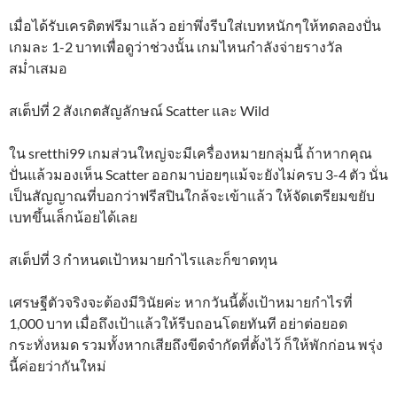
เมื่อได้รับเครดิตฟรีมาแล้ว อย่าพึ่งรีบใส่เบทหนักๆให้ทดลองปั่น
เกมละ 1-2 บาทเพื่อดูว่าช่วงนั้น เกมไหนกำลังจ่ายรางวัล
สม่ำเสมอ
สเต็ปที่ 2 สังเกตสัญลักษณ์ Scatter และ Wild
ใน sretthi99 เกมส่วนใหญ่จะมีเครื่องหมายกลุ่มนี้ ถ้าหากคุณ
ปั่นแล้วมองเห็น Scatter ออกมาบ่อยๆแม้จะยังไม่ครบ 3-4 ตัว นั่น
เป็นสัญญาณที่บอกว่าฟรีสปินใกล้จะเข้าแล้ว ให้จัดเตรียมขยับ
เบทขึ้นเล็กน้อยได้เลย
สเต็ปที่ 3 กำหนดเป้าหมายกำไรและก็ขาดทุน
เศรษฐีตัวจริงจะต้องมีวินัยค่ะ หากวันนี้ตั้งเป้าหมายกำไรที่
1,000 บาท เมื่อถึงเป้าแล้วให้รีบถอนโดยทันที อย่าต่อยอด
กระทั่งหมด รวมทั้งหากเสียถึงขีดจำกัดที่ตั้งไว้ ก็ให้พักก่อน พรุ่ง
นี้ค่อยว่ากันใหม่