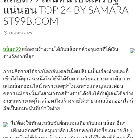
แน่นอน TOP 24 BY SAMARA
ST99B.COM
1 ตุลาคม 2025
สล็อต99
สล็อต สร้างรายได้กับสล็อตกล้วยๆแตกดีได้เงิน
รางวัลง่ายที่สุด
การผลิตรายได้จากโลกอินเตอร์เน็ตเปลี่ยนเป็นเรื่องง่ายและก็
เข้าถึงได้ทุกคน หนึ่งในวิธีที่ได้รับความนิยมอย่างมาก คือ การ
เล่นสล็อตออนไลน์ เพราะเหตุว่าไม่เฉพาะแต่สนุกและผ่อน
คลาย แม้กระนั้นยังสามารถสร้างรายได้จริงให้กับผู้เล่นได้อย่าง
ง่ายๆเพราะเหตุใด สล็อต ถึงสร้างรายได้ง่าย เกมสล็อตออนไลน์
ถือเป็นเกมพนันที่เข้าใจง่าย
ไม่ต้องใช้ทักษะสลับซับซ้อนเช่นเดียวกับเกม สล็อต อื่นๆ
เพียงแค่กดสปิน หมุนวงล้อ แล้วรอคอยให้เครื่องหมายเรียง
ตรงตามไลน์ที่กำหนด ก็สามารถรับรางวัลได้ในทันที ยิ่งกว่านั้น