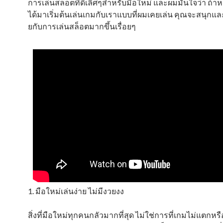
การเล่นสล็อตที่ดีเลิศๆสำหรับมือใหม่ และผมมั่นใจว่า ถ้า
ได้มาเริ่มต้นเล่นเกมกับเราแบบที่ผมเคยเล่น คุณจะสนุกแ
ยกับการเล่นสล็อตมากขึ้นเรื่อยๆ
1. มือใหม่เล่นง่าย ไม่มีงวยงง
สิ่งที่มือใหม่ทุกคนกลัวมากที่สุด ไม่ใช่การที่เกมไม่แตกหรื