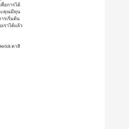
พื่อการได้
าจะคุณมีทุน
ารเริ่มต้น
บเราได้แล้ว
erick คาสิ