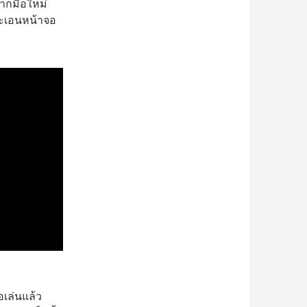
หากมือใหม่
ละเอนหน้าจอ
อเล่นแล้ว