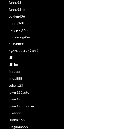
funny18
funny18.in
golden456
happy168
hengjing168
hongkong456
huayhit88
hydra888 เครดิตฟรี
Jili
Jilislot
jinda55
jinda888
Joker123
joker123auto
joker123th
joker123th.co.in
juad888
Judhai168
kingdom66n