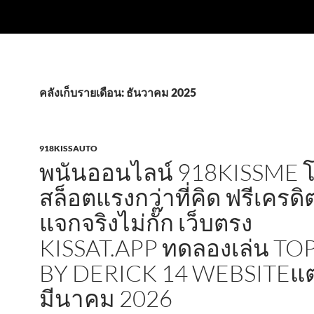
คลังเก็บรายเดือน: ธันวาคม 2025
918KISSAUTO
พนันออนไลน์ 918KISSME 
สล็อตแรงกว่าที่คิด ฟรีเครดิต
แจกจริงไม่กั๊ก เว็บตรง
KISSAT.APP ทดลองเล่น TOP
BY DERICK 14 WEBSITEแต
มีนาคม 2026