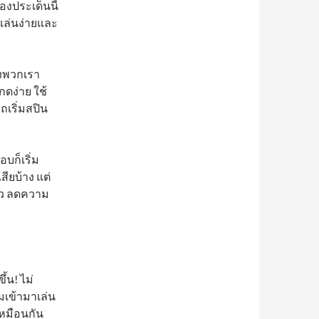
่องประเด็นนี้
่เล่นง่ายและ
องพวกเรา
กดง่าย ใช้
ถเริ่มสปิน
บก็เริ่ม
สียบ้าง แต่
ร็ว ลดความ
้น! ไม่
มเข้ามาเล่น
เหมือนกัน