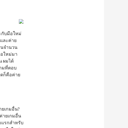
กับมือใหม่
์และค่าย
้คนจำนวน
ือใหม่มา
น ผมได้
กมที่ตอบ
ุดก็คือค่าย
ายเกมอื่น?
่ายเกมอื่น
ิ่มแรกสำหรับ