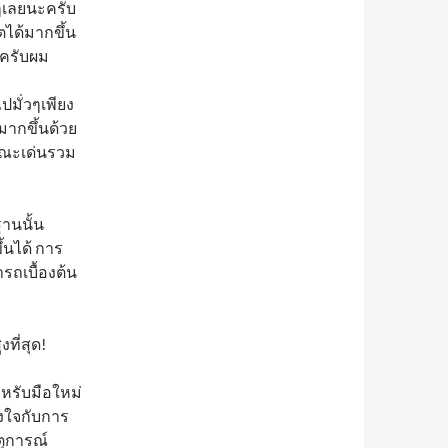
ๆเลยนะครับ
ตได้มากขึ้น
ะครับผม
ปมั่วๆเพียง
มากขึ้นด้วย
กษณะเด่นรวม
ฐานนั้น
้นได้ การ
รถเบื้องต้น
ที่สุด!
ำหรับมือใหม่
ิงใจกับการ
ตุการณ์