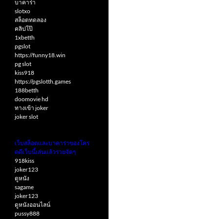
บาคาร่า
slotxo
สล็อตทดลอง
คลิปโป๊
1xbetth
pgslot
https://funny18.win
pg slot
kiss918
https://pgslotth.games
188betth
doomovie hd
ทางเข้า joker
joker slot
เว็บสล็อตและบาคาร่าของโคร
ตดีเว็บนี้เล่นแล้วรวยจัดๆ
918kiss
joker123
ดูหนัง
sagame
joker123
ดูหนังออนไลน์
pussy888