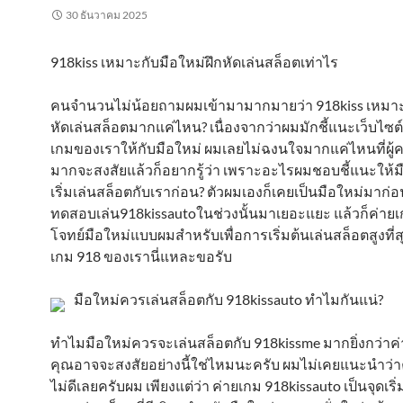
30 ธันวาคม 2025
918kiss เหมาะกับมือใหม่ฝึกหัดเล่นสล็อตเท่าไร
คนจำนวนไม่น้อยถามผมเข้ามามากมายว่า 918kiss เหมาะ
หัดเล่นสล็อตมากแค่ไหน? เนื่องจากว่าผมมักชี้แนะเว็บไซต
เกมของเราให้กับมือใหม่ ผมเลยไม่ฉงนใจมากแค่ไหนที่ผู
มากจะสงสัยแล้วก็อยากรู้ว่า เพราะอะไรผมชอบชี้แนะให้ม
เริ่มเล่นสล็อตกับเราก่อน? ตัวผมเองก็เคยเป็นมือใหม่มาก่อ
ทดสอบเล่น918kissautoในช่วงนั้นมาเยอะแยะ แล้วก็ค่ายเ
โจทย์มือใหม่แบบผมสำหรับเพื่อการเริ่มต้นเล่นสล็อตสูงที่ส
เกม 918 ของเรานี่แหละขอรับ
มือใหม่ควรเล่นสล็อตกับ 918kissauto ทำไมกันแน่?
ทำไมมือใหม่ควรจะเล่นสล็อตกับ 918kissme มากยิ่งกว่าค่
คุณอาจจะสงสัยอย่างนี้ใช่ไหมนะครับ ผมไม่เคยแนะนำว่าค
ไม่ดีเลยครับผม เพียงแต่ว่า ค่ายเกม 918kissauto เป็นจุดเร