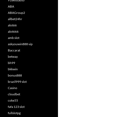
918kissauto
ABA
ABAGroup2
allbet24hr
alot66
alot666
amb slot
askyouwin888 vip
Baccarat
betway
bh99
bkkwin
bonus888
brazil999 slot
Casino
cloudbet
coke55
fafa 123 slot
fullslotpg