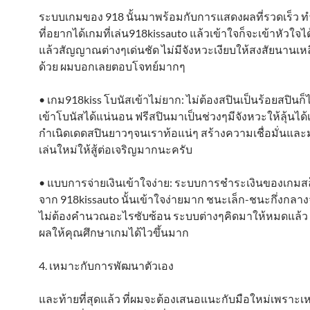
ระบบเกมของ 918 นั้นมาพร้อมกับการแสดงผลที่รวดเร็ว ท
ที่อยากได้เกมที่เล่น918kissauto แล้วเข้าใจก็จะเข้าหัวใจได้
แล้วสัญญาณต่างๆเด่นชัด ไม่มีจังหวะเงียบให้สงสัยนานเหล
ด้วย ผมบอกเลยตอบโจทย์มากๆ
• เกม918kiss โบนัสเข้าไม่ยาก: ไม่ต้องสปินเป็นร้อยสปินก
เข้าโบนัสได้แน่นอน ฟรีสปินมาเป็นช่วงๆมีจังหวะให้ลุ้นได้เร
กำเนิดเดดสปินยาวๆจนเราท้อแน่ๆ สร้างความเชื่อมั่นและมั่
เล่นใหม่ให้สู้ต่อเจริญมากนะครับ
• แบบการจ่ายเงินเข้าใจง่าย: ระบบการชำระเงินของเกมส
จาก 918kissauto นั้นเข้าใจง่ายมาก ชนะเล็ก-ชนะกึ่งกลางจ
ไม่ต้องคำนวณอะไรซับซ้อน ระบบต่างๆคิดมาให้หมดแล้ว ซ
ผลให้คุณศึกษาเกมได้ไวขึ้นมาก
4. เหมาะกับการพัฒนาตัวเอง
และท้ายที่สุดแล้ว ที่ผมจะต้องเสนอแนะกับมือใหม่เพราะเหต