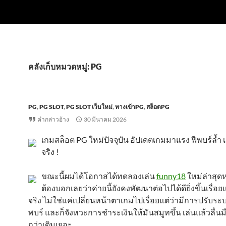
คลังเก็บหมวดหมู่: PG
PG
,
PG SLOT
,
PG SLOT เว็บใหม่
,
ทางเข้าPG
,
สล็อตPG
คำกล่าวอ้าง
30 มีนาคม 2026
เกมสล็อต PG ใหม่ปัจจุบัน อัปเดตเกมมาแรง ฟีพบร์ล้ำ 
จริง !
ขณะนี้ผมได้โอกาสได้ทดลองเล่น
funny18
ใหม่ล่าสุด
ต้องบอกเลยว่าค่ายนี้ยังคงพัฒนาต่อไปได้ดียิ่งขึ้นเรื่อยแ
จริง ไม่ใช่แค่เปลี่ยนหน้าตาเกมไปเรื่อยแต่ว่ามีการปรับระ
พบร์ และก็จังหวะการชำระเงินให้มันสมูทขึ้น เล่นแล้วลื่นม
กว่าเดิมเยอะ