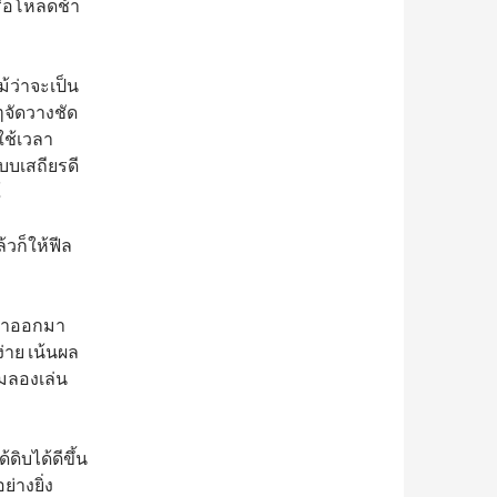
รือโหลดช้า
้ว่าจะเป็น
ๆจัดวางชัด
ใช้เวลา
บบเสถียรดี
์
้วก็ให้ฟีล
้ทำออกมา
่าย เน้นผล
ผมลองเล่น
ดิบได้ดีขึ้น
่างยิ่ง