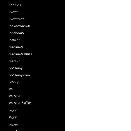
lion123
live22
live22slot
lockdown168
london45
lotto77
macau69
macau69 สมัคร
mars95
no1huay
no1huay.com
p2vvip
PG
PG Slot
PG Slot เว็บใหม่
pg77
Pg99
pgceo