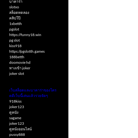
บาคาร่า
slotxo
สล็อตทดลอง
คลิปโป๊
1xbetth
pgslot
https://funny18.win
pg slot
kiss918
https://pgslotth.games
188betth
doomovie hd
ทางเข้า joker
joker slot
เว็บสล็อตและบาคาร่าของโคร
ตดีเว็บนี้เล่นแล้วรวยจัดๆ
918kiss
joker123
ดูหนัง
sagame
joker123
ดูหนังออนไลน์
pussy888