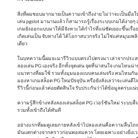
สิ่งที่ผมชอบมากมายเป็นความเข้าถึงง่าย ไม่ว่าจะเป็นมือใหม่
เล่น pgslot มานานแล้ว ก็สามารถรู้เรื่องระบบเกมได้ง่าย
เกมยังออกแบบมาให้มีจังหวะได้กำไรที่แน่ชัดเยอะขึ้นเรื่อย
เกิดเล่นเป็น จับทางได้ ได้โอกาสบวกจริง ไม่ใช่แค่หมุนเพลิ
เดียว
ในบทความนี้ผมจะมารีวิวแบบตรงไปตรงมา เล่าจากประสบ
ลองเล่น PG เองจริง อีกทั้งจุดเด่น จุดที่น่าสนใจ เกมไหนน
แนวทางที่ผมใช้ รวมทั้งมุมมองแบบคนเล่นจริง คนไหนกันแน
มองหาเกมสล็อต PG ใหม่ปัจจุบัน หรือยังลังเลว่าจะเล่นดี
รีวิวนี้ก่อนแล้วค่อยตัดสินใจ รับประกันว่าได้ข้อมูลครบแน
ความรู้สึกข้างหลังลองเล่นสล็อต PG เวอร์ชันใหม่ ระบบลื่น
รวมทั้งเข้าถึงได้ทันที
อย่างแรกที่ผมดูเลยภายหลังเข้าไปลองเล่นคือความลื่นไ
มันแตกต่างจากคราวก่อนพอสมควร โดยเฉพาะอย่างยิ่งเว