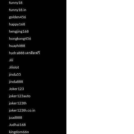
funny18
funny18.in
golden456
happy168
hengjing168
hongkong456
huayhit88
hydra888 เครดิตฟรี
Jili
Jilislot
jinda55
jinda888
Joker123
joker123auto
joker123th
joker123th.co.in
juad888
Judhai168
kingdom66n