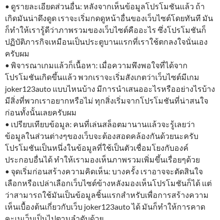
• ดูรายละเอียดส่วนอื่น: หลังจากเห็นข้อมูลโปรโมชันแล้ว ถ้า
เกิดมันน่าดึงดูด เราจะเริ่มกดดูหน้าอื่นของเว็บไซต์โดยทันที มัน
ก็ทำให้เรารู้ดีว่าภาพรวมของเว็บไซต์คืออะไร ซึ่งโปรโมชันก็
ปฏิบัติภารกิจเหมือนเป็นประตูบานแรกที่เราใช้ตกลงใจนั่นเอง
ครับผม
• พิจารณาเกมแล้วก็เนื้อหา: เมื่อความพึงพอใจที่ได้จาก
โปรโมชันเกิดขึ้นแล้ว พวกเราจะเริ่มสังเกตว่าเว็บไซต์มีเกม
joker123auto แบบไหนบ้าง มีการนำเสนออะไรหรืออย่างไรบ้าง
มีสิ่งที่พวกเราอยากหรือไม่ ทุกสิ่งเริ่มจากโปรโมชันที่น่าสนใจ
ก่อนทั้งนั้นเลยครับผม
• เปรียบเทียบข้อมูล: คนที่เล่นสล็อตมานานแล้วจะรู้เลยว่า
ข้อมูลในส่วนต่างๆของเว็บจะต้องสอดคล้องกันด้วยนะครับ
โปรโมชันเป็นหนึ่งในข้อมูลที่ใช้เป็นตัวเชื่อมโยงกับองค์
ประกอบอื่นได้ ทำให้เรามองเห็นภาพรวมเพิ่มขึ้นเรื่อยๆด้วย
• จุดเริ่มก่อนสร้างความคิดเห็น: บางครั้ง เราอาจจะตัดสินใจ
เลือกหรือเปล่าเลือกเว็บไซต์ข้างหลังมองเห็นโปรโมชันก็ได้ แต่
ว่าสามารถใช้มันเป็นข้อมูลชิ้นแรกสำหรับเพื่อการสร้างความ
เห็นเบื้องต้นเกี่ยวกับเว็บ joker123auto ได้ มันก็ทำให้การคาด
คะเนเว็บเป็นไปตามลำดับด้วย