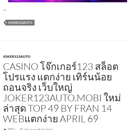
…
JOKER123AUTO
JOKER123AUTO
CASINO โจ๊กเกอร์123 สล็อต
โปรแรง แตกง่าย เทิร์นน้อย
ถอนจริง เว็บใหญ่
JOKER123AUTO.MOBI ใหม่
ล่าสุด TOP 49 BY FRAN 14
WEBแตกง่าย APRIL 69
วีดีโอ
20 กุมภาพันธ์ 2026