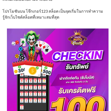
โปรโมชันบน โจ๊กเกอร์123 สล็อต เป็นจุดเริ่มในการทำความ
รู้จักเว็บไซต์สล็อตที่เหมาะสมที่สุด