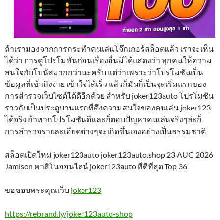
ถ้าเรามองจากการกระทำคนเล่นโจ๊กเกอร์สล็อตแล้ว เราจะเห็น
ได้ว่า การดูโปรโมชันก่อนเรื่องอื่นมิได้แสดงว่า ทุกคนให้ความ
สนใจกับโบนัสมากกว่านะครับ แต่ว่าเพราะว่าโปรโมชันเป็น
ข้อมูลที่เข้าถึงง่าย เข้าใจได้เร็ว แล้วก็มันก็เป็นจุดเริ่มแรกของ
การสำรวจเว็บไซต์ได้ดีอีกด้วย สำหรับ joker123auto โปรโมชัน
ราวกับเป็นประตูบานแรกที่ดึงความสนใจของคนเล่น joker123
ได้จริง ถ้าหากโปรโมชันดีและก็ตอบปัญหาคนเล่นจริงๆล่ะก็
การสำรวจรายละเอียดต่างๆจะเกิดขึ้นเองอย่างเป็นธรรมชาติ
สล็อตเปิดใหม่ joker123auto joker123auto.shop 23 AUG 2026
Jamison คาสิโนออนไลน์ joker123auto ที่ดีที่สุด Top 36
ขอขอบพระคุณเว็บ
joker123
https://rebrand.ly/joker123auto-shop