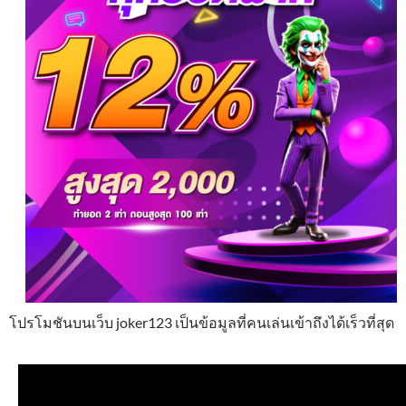
โปรโมชันบนเว็บ joker123 เป็นข้อมูลที่คนเล่นเข้าถึงได้เร็วที่สุด