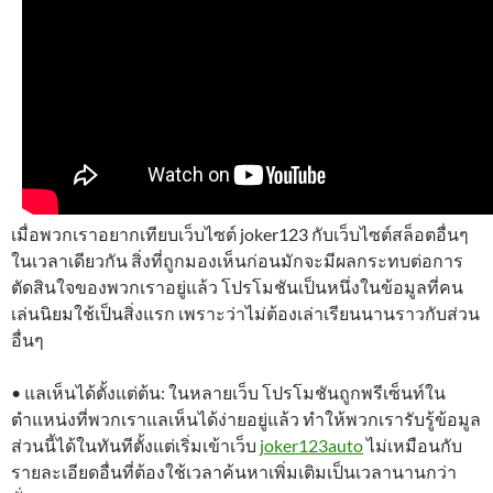
เมื่อพวกเราอยากเทียบเว็บไซต์ joker123 กับเว็บไซต์สล็อตอื่นๆ
ในเวลาเดียวกัน สิ่งที่ถูกมองเห็นก่อนมักจะมีผลกระทบต่อการ
ตัดสินใจของพวกเราอยู่แล้ว โปรโมชันเป็นหนึ่งในข้อมูลที่คน
เล่นนิยมใช้เป็นสิ่งแรก เพราะว่าไม่ต้องเล่าเรียนนานราวกับส่วน
อื่นๆ
• แลเห็นได้ตั้งแต่ต้น: ในหลายเว็บ โปรโมชันถูกพรีเซ็นท์ใน
ตำแหน่งที่พวกเราแลเห็นได้ง่ายอยู่แล้ว ทำให้พวกเรารับรู้ข้อมูล
ส่วนนี้ได้ในทันทีตั้งแต่เริ่มเข้าเว็บ
joker123auto
ไม่เหมือนกับ
รายละเอียดอื่นที่ต้องใช้เวลาค้นหาเพิ่มเติมเป็นเวลานานกว่า