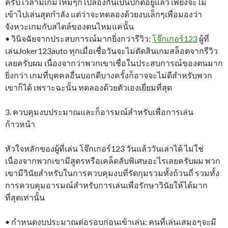
ครับ เวลามีเกมใหม่ๆก็ไปลองกันเป็นปกติอยู่แล้ว เพียงจะไม่
เข้าไปเล่นสุดกำลัง แต่ว่าจะทดลองด้วยงบเล็กๆเพื่อมองว่า
จังหวะเกมกับสไตล์ของตนไหมแค่นั้น
• วินิจฉัยจากประสบการณ์มากยิ่งกว่ารีวิว:
โจ๊กเกอร์123
ผู้ที่
เล่นJoker123auto ทุกเมื่อเชื่อวันจะไม่ตัดสินเกมสล็อตจากรีวิว
เลยครับผม เนื่องจากว่าพวกเขาเชื่อในประสบการณ์ของตนมาก
ยิ่งกว่า เกมที่บุคคลอื่นบอกดีบางครั้งก็อาจจะไม่ดีสำหรับพวก
เขาก็ได้ เพราะฉะนั้น ทดลองด้วยตัวเองเยี่ยมที่สุด
3. ควบคุมงบประมาณและก็อารมณ์สำหรับเพื่อการเล่น
ก้าวหน้า
หัวใจหลักของผู้ที่เล่น โจ๊กเกอร์123 วันแล้ววันเล่าได้ ไม่ใช่
เนื่องจากพวกเขามีสูตรหรือเคล็ดลับพิเศษอะไรเลยครับผม พวก
เขามีวินัยสำหรับในการควบคุมงบที่รัดกุมรวมทั้งถ้วนถี่ รวมทั้ง
การควบคุมอารมณ์สำหรับการเล่นเพื่อรักษาวินัยให้ได้มาก
ที่สุดเท่านั้น
• กำหนดงบประมาณต่อรอบก่อนเข้าเล่น: คนที่เล่นเสมอๆจะมี