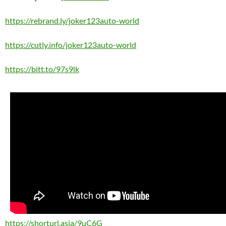
https://rebrand.ly/joker123auto-world
https://cutly.info/joker123auto-world
https://bitt.to/97s9lk
https://shorturl.asia/9uC6G