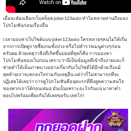
เมื่อจะต้องเลือกเว็บสล็อต joker123auto ทำไมหลายท่านถึงมอง
โปรโมชันก่อนเรื่องอื่น
เวลามองหาเว็บไซต์แบบ joker123auto ใครหลายๆคนไม่ได้เริ่ม
จากการเปิดดูรายชื่อเกมทั้งปวง หรือไปสำรวจเมนูต่างๆก่อน
ครับผม ด้วยเหตุว่าสิ่งที่เกิดขึ้นบ่อยที่สุดก็คือ การมองหา
โปรโมชันของเว็บก่อน เพราะว่านี่เป็นข้อมูลที่เข้าถึงง่ายและก็
ช่วยทำให้เห็นภาพบางอย่างเกี่ยวกับเว็บไซต์ได้อีกด้วย ถึงแม้
สุดท้ายเราจะตกลงใจร่วมกับเหตุอื่น แต่ว่าก็ไม่สามารถที่จะ
ปฏิเสธได้เลยว่า การดูโปรโมชันคือจุดแรกที่ดึงดูดความสนใจ
ของพวกเราได้ก่อนเสมอ มันเป็นเพราะอะไรกันแน่ มาหาคำ
ตอบไปพร้อมเพียงกันได้เลยขอรับ เลทโก!