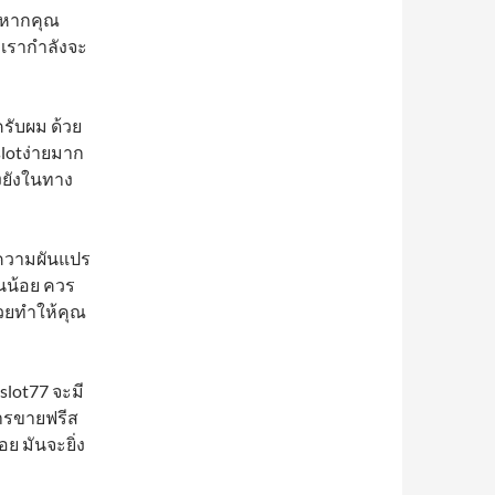
น หากคุณ
่เรากำลังจะ
ครับผม ด้วย
slotง่ายมาก
้งยังในทาง
ความผันแปร
ุนน้อย ควร
่วยทำให้คุณ
slot77 จะมี
ีการขายฟรีส
 มันจะยิ่ง