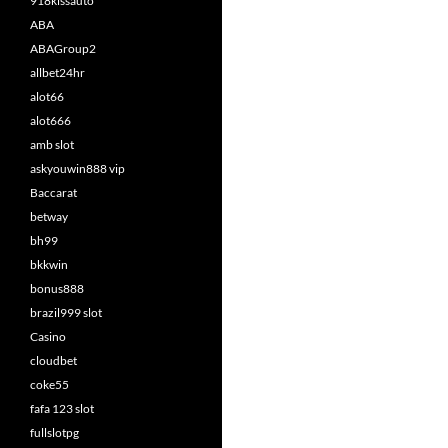
918kissauto
ABA
ABAGroup2
allbet24hr
alot66
alot666
amb slot
askyouwin888 vip
Baccarat
betway
bh99
bkkwin
bonus888
brazil999 slot
Casino
cloudbet
coke55
fafa 123 slot
fullslotpg