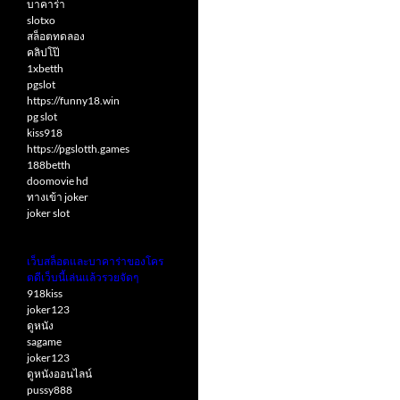
บาคาร่า
slotxo
สล็อตทดลอง
คลิปโป๊
1xbetth
pgslot
https://funny18.win
pg slot
kiss918
https://pgslotth.games
188betth
doomovie hd
ทางเข้า joker
joker slot
เว็บสล็อตและบาคาร่าของโคร
ตดีเว็บนี้เล่นแล้วรวยจัดๆ
918kiss
joker123
ดูหนัง
sagame
joker123
ดูหนังออนไลน์
pussy888