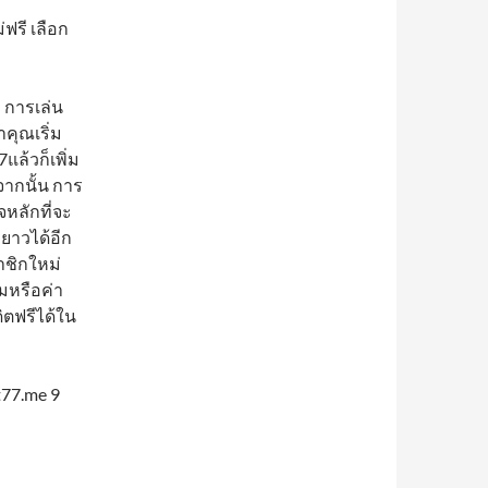
ฟรี เลือก
า การเล่น
าคุณเริ่ม
แล้วก็เพิ่ม
ากนั้น การ
หลักที่จะ
ะยาวได้อีก
าชิกใหม่
มหรือค่า
ิตฟรีได้ใน
t77.me 9