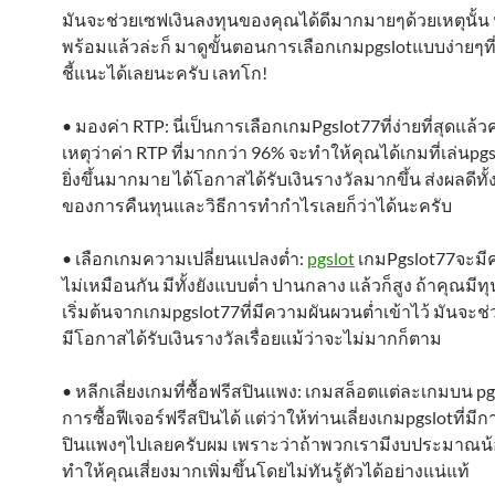
มันจะช่วยเซฟเงินลงทุนของคุณได้ดีมากมายๆด้วยเหตุนั้
พร้อมแล้วล่ะก็ มาดูขั้นตอนการเลือกเกมpgslotแบบง่ายๆที
ชี้แนะได้เลยนะครับ เลทโก!
• มองค่า RTP: นี่เป็นการเลือกเกมPgslot77ที่ง่ายที่สุดแล้ว
เหตุว่าค่า RTP ที่มากกว่า 96% จะทำให้คุณได้เกมที่เล่นpg
ยิ่งขึ้นมากมาย ได้โอกาสได้รับเงินรางวัลมากขึ้น ส่งผลดีทั
ของการคืนทุนและวิธีการทำกำไรเลยก็ว่าได้นะครับ
• เลือกเกมความเปลี่ยนแปลงต่ำ:
pgslot
เกมPgslot77จะมี
ไม่เหมือนกัน มีทั้งยังแบบต่ำ ปานกลาง แล้วก็สูง ถ้าคุณมีท
เริ่มต้นจากเกมpgslot77ที่มีความผันผวนต่ำเข้าไว้ มันจะช
มีโอกาสได้รับเงินรางวัลเรื่อยแม้ว่าจะไม่มากก็ตาม
• หลีกเลี่ยงเกมที่ซื้อฟรีสปินแพง: เกมสล็อตแต่ละเกมบน pg
การซื้อฟีเจอร์ฟรีสปินได้ แต่ว่าให้ท่านเลี่ยงเกมpgslotที่ม
ปินแพงๆไปเลยครับผม เพราะว่าถ้าพวกเรามีงบประมาณน้อย
ทำให้คุณเสี่ยงมากเพิ่มขึ้นโดยไม่ทันรู้ตัวได้อย่างแน่แท้