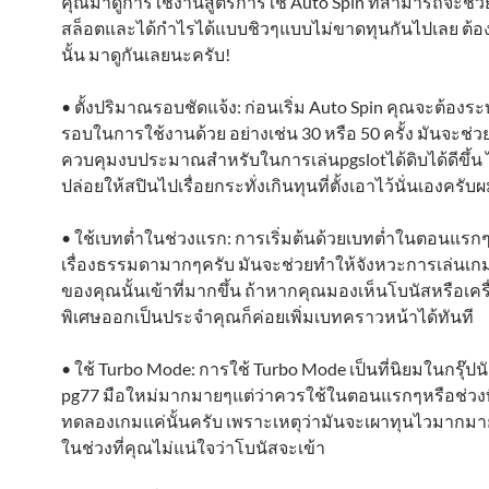
คุณมาดูการใช้งานสูตรการใช้ Auto Spin ที่สามารถจะช่วย
สล็อตและได้กำไรได้แบบชิวๆแบบไม่ขาดทุนกันไปเลย ต้อ
นั้น มาดูกันเลยนะครับ!
• ตั้งปริมาณรอบชัดแจ้ง: ก่อนเริ่ม Auto Spin คุณจะต้องร
รอบในการใช้งานด้วย อย่างเช่น 30 หรือ 50 ครั้ง มันจะช่
ควบคุมงบประมาณสำหรับในการเล่นpgslotได้ดิบได้ดีขึ้น 
ปล่อยให้สปินไปเรื่อยกระทั่งเกินทุนที่ตั้งเอาไว้นั่นเองครับ
• ใช้เบทต่ำในช่วงแรก: การเริ่มต้นด้วยเบทต่ำในตอนแรกๆถ
เรื่องธรรมดามากๆครับ มันจะช่วยทำให้จังหวะการเล่นเกม
ของคุณนั้นเข้าที่มากขึ้น ถ้าหากคุณมองเห็นโบนัสหรือเค
พิเศษออกเป็นประจำคุณก็ค่อยเพิ่มเบทคราวหน้าได้ทันที
• ใช้ Turbo Mode: การใช้ Turbo Mode เป็นที่นิยมในกรุ๊ปน
pg77 มือใหม่มากมายๆแต่ว่าควรใช้ในตอนแรกๆหรือช่วงที
ทดลองเกมแค่นั้นครับ เพราะเหตุว่ามันจะเผาทุนไวมากม
ในช่วงที่คุณไม่แน่ใจว่าโบนัสจะเข้า