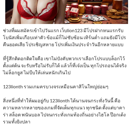
ช่วงที่ผมสมัครเข้าไปวันแรก เว็บlion123 มีโปรฝากหนแรกรับ
โบนัสเพิ่มเกือบเท่าตัว ข้อแม้ก็ไม่ซับซ้อน เทิร์นต่ำ แถมยังมีโปร
คืนยอดเสีย โปรเชิญสหาย โปรเพิ่มเงินประจำวันอีกหลายแบบ
ที่รู้สึกติดอกติดใจคือ เขาไม่บังคับพวกเราเลือกโปรแบบล็อกไว้
ตั้งแต่ต้น จะรับหรือไม่รับก็ได้ แล้วก็ที่เจ๋งเป็น ทุกโปรถอนได้จริง
ไม่ล็อกยูส ไม่บีบให้เล่นหนักเกินไป
123lionth รวมเกมครบวงจรเหมือนคาสิโนใหญ่ย่อมๆ
สิ่งหนึ่งที่ทำให้ผมอยู่กับ 123lionth ได้นานจนกระทั่งวันนี้ คือ
ความหลากหลายของเกมที่จัดเต็มทุกแนว ทุกชนิด ตั้งแต่บาคา
ร่า สล็อต พนันบอล ไปจนกระทั่งเกมท้องถิ่นอย่างไฮโล ป๊อกเด้ง
รวมทั้งยิงปลา