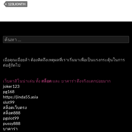
123LIONTH
ค้นหา
สำหรับ:
เมื่อคุณเมื่อยล้า ต้องคิดถึงเหตุผลที่เราเริ่มมาเพื่อเป็นแรงกระตุ้นในการ
ต่อสู้ถัดไป
เว็บคาสิโนน่าเล่น ทั้ง
สล็อต
และ
บาคาร่า
ตึงจริงแตกบ่อยมาก
joker123
pg168
https://jinda55.asia
slot99
สล็อตเว็บตรง
สล็อต888
pgslot99
pussy888
บาคาร่า