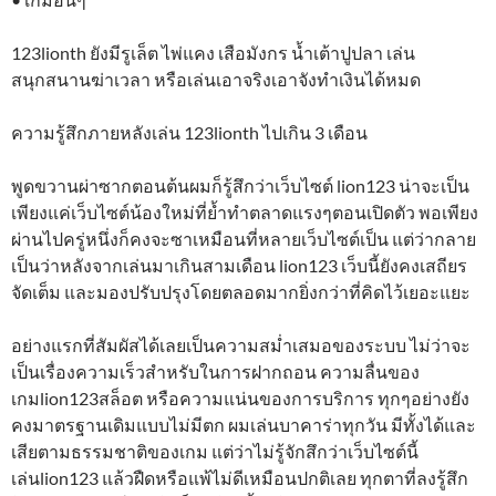
123lionth ยังมีรูเล็ต ไพ่แคง เสือมังกร น้ำเต้าปูปลา เล่น
สนุกสนานฆ่าเวลา หรือเล่นเอาจริงเอาจังทำเงินได้หมด
ความรู้สึกภายหลังเล่น 123lionth ไปเกิน 3 เดือน
พูดขวานผ่าซากตอนต้นผมก็รู้สึกว่าเว็บไซต์ lion123 น่าจะเป็น
เพียงแค่เว็บไซต์น้องใหม่ที่ย้ำทำตลาดแรงๆตอนเปิดตัว พอเพียง
ผ่านไปครู่หนึ่งก็คงจะซาเหมือนที่หลายเว็บไซต์เป็น แต่ว่ากลาย
เป็นว่าหลังจากเล่นมาเกินสามเดือน lion123 เว็บนี้ยังคงเสถียร
จัดเต็ม และมองปรับปรุงโดยตลอดมากยิ่งกว่าที่คิดไว้เยอะแยะ
อย่างแรกที่สัมผัสได้เลยเป็นความสม่ำเสมอของระบบ ไม่ว่าจะ
เป็นเรื่องความเร็วสำหรับในการฝากถอน ความลื่นของ
เกมlion123สล็อต หรือความแน่นของการบริการ ทุกๆอย่างยัง
คงมาตรฐานเดิมแบบไม่มีตก ผมเล่นบาคาร่าทุกวัน มีทั้งได้และ
เสียตามธรรมชาติของเกม แต่ว่าไม่รู้จักสึกว่าเว็บไซต์นี้
เล่นlion123 แล้วฝืดหรือแพ้ไม่ดีเหมือนปกติเลย ทุกตาที่ลงรู้สึก