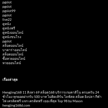
pgslot
pgslot
pgslot99
pgslot
live22
ดูหนัง
ดูหนังฟรี
ดูหนังออนไลน์
ดูหนังชนโรง
pgslot
สล็อตออนไลน์
บาคาร่าออนไลน์
สล็อตออนไลน์
ซื้อหวยออนไลน์
หวยออนไลน์
เรื่องล่าสุด
Hengjing168 11 สิงหา 69 สล็อต168 บริการเกมคาสิโน ครบครัน 24
ชั่วโมง ทุกยอดฝากรับ 500 บาท ไม่ติดเทิร์น ไลฟ์สด สล็อต ยิงปลา กีฬา
ไพ่ เครดิตฟรี แจก เครดิตฟรี เยอะที่สุด Top 98 by Mason
hengjing168d.com