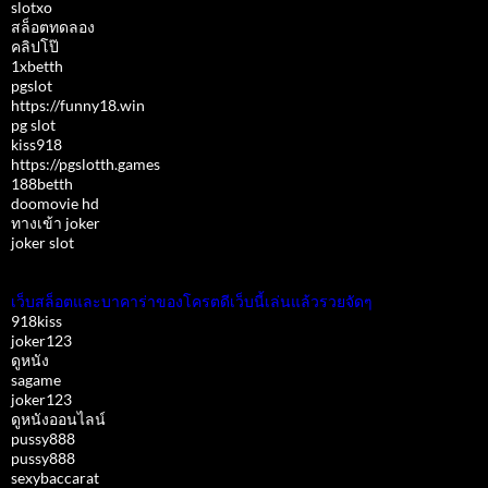
slotxo
สล็อตทดลอง
คลิปโป๊
1xbetth
pgslot
https://funny18.win
pg slot
kiss918
https://pgslotth.games
188betth
doomovie hd
ทางเข้า joker
joker slot
เว็บสล็อตและบาคาร่าของโครตดีเว็บนี้เล่นแล้วรวยจัดๆ
918kiss
joker123
ดูหนัง
sagame
joker123
ดูหนังออนไลน์
pussy888
pussy888
sexybaccarat