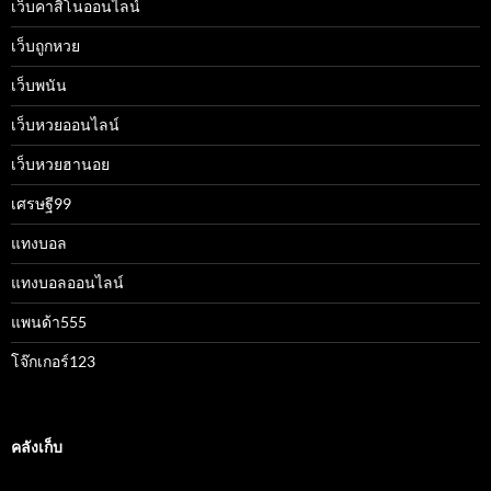
เว็บคาสิโนออนไลน์
เว็บถูกหวย
เว็บพนัน
เว็บหวยออนไลน์
เว็บหวยฮานอย
เศรษฐี99
แทงบอล
แทงบอลออนไลน์
แพนด้า555
โจ๊กเกอร์123
คลังเก็บ