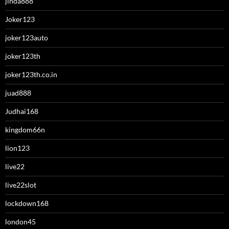
jinda888
Joker123
joker123auto
joker123th
joker123th.co.in
juad888
Judhai168
kingdom66n
lion123
live22
live22slot
lockdown168
london45