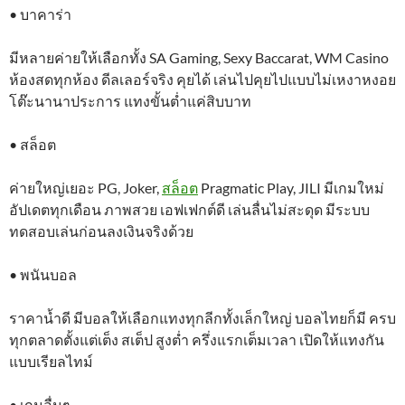
• บาคาร่า
มีหลายค่ายให้เลือกทั้ง SA Gaming, Sexy Baccarat, WM Casino
ห้องสดทุกห้อง ดีลเลอร์จริง คุยได้ เล่นไปคุยไปแบบไม่เหงาหงอย
โต๊ะนานาประการ แทงขั้นต่ำแค่สิบบาท
• สล็อต
ค่ายใหญ่เยอะ PG, Joker,
สล็อต
Pragmatic Play, JILI มีเกมใหม่
อัปเดตทุกเดือน ภาพสวย เอฟเฟกต์ดี เล่นลื่นไม่สะดุด มีระบบ
ทดสอบเล่นก่อนลงเงินจริงด้วย
• พนันบอล
ราคาน้ำดี มีบอลให้เลือกแทงทุกลีกทั้งเล็กใหญ่ บอลไทยก็มี ครบ
ทุกตลาดตั้งแต่เต็ง สเต็ป สูงต่ำ ครึ่งแรกเต็มเวลา เปิดให้แทงกัน
แบบเรียลไทม์
• เกมอื่นๆ