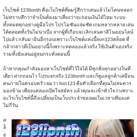
เว็บไซต์ 123lionth คือเว็บไซต์ที่ผมรู้สึกว่าเล่นแล้วไม่โดนหลอก
ไม่ทราบสึกว่าจำเป็นต้องมาเสี่ยงว่าจะถอนเงินได้ไหม ระบบ
ทั้งหมดทุกอย่างดูมือโปร โปรโมชันแจ่มชัด เกมหลากหลาย เล่น
ได้ตลอดทั้งวันไม่น่าเบื่อ จากผู้ที่เกือบจะเลิกเล่นคาสิโนออนไลน์
ไปแล้ว กลับมาอินอีกรอบเพราะเว็บไซต์แห่งนี้lion123สล็อต ที่
กล้ากล่าวที่เป็นอย่างนี้ก็เพราะทดลองแล้วจริง ใช้เงินตัวเองจริง
รวมทั้งยังเล่นอยู่จนกระทั่งตอนนี้
ถ้าหากคุณกำลังมองหาเว็บไซต์ที่ไว้ใจได้ มีทุกสิ่งทุกอย่างในที่
เดียว ฝากถอนไว โปรแจกจริง 123lionth และก็ดูแลลูกค้าเสมือน
คนภายในครอบครัว ผมว่า lion123 คือตัวเลือกที่คุณไม่สมควร
มองข้าม เพียงแค่ลองเปิดใจสมัคร แล้วคุณจะเข้าหัวใจว่าเพราะ
อะไรเว็บไซต์นี้ถึงเปลี่ยนเป็นเว็บประจำของผมในเวลาเพียงแค่
ไม่กี่วัน
ส
ล็
อ