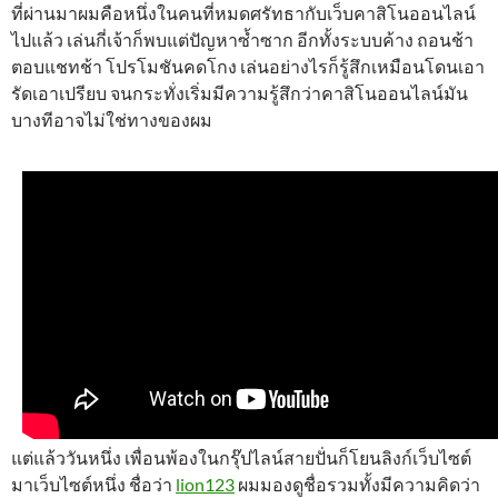
ที่ผ่านมาผมคือหนึ่งในคนที่หมดศรัทธากับเว็บคาสิโนออนไลน์
ไปแล้ว เล่นกี่เจ้าก็พบแต่ปัญหาซ้ำซาก อีกทั้งระบบค้าง ถอนช้า
ตอบแชทช้า โปรโมชันคดโกง เล่นอย่างไรก็รู้สึกเหมือนโดนเอา
รัดเอาเปรียบ จนกระทั่งเริ่มมีความรู้สึกว่าคาสิโนออนไลน์มัน
บางทีอาจไม่ใช่ทางของผม
แต่แล้ววันหนึ่ง เพื่อนพ้องในกรุ๊ปไลน์สายปั่นก็โยนลิงก์เว็บไซต์
มาเว็บไซต์หนึ่ง ชื่อว่า
lion123
ผมมองดูชื่อรวมทั้งมีความคิดว่า