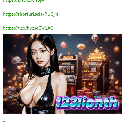
https://shorturl.asia/RU0jN
https://t.co/hycseCV1A0
…