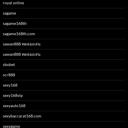
royal online
sagame
sagame168th
sagame168th.com
sawan888 ทดลองเล่น
sawan888 ทดลองเล่น
sbobet
scr888
sexy168
sexy168vip
sexyauto168
sexybaccarat168.com
sexygame