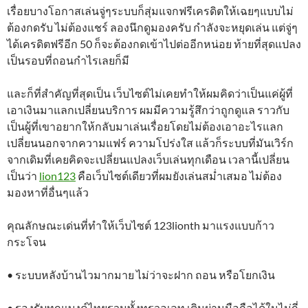
เรื่อยบางโอกาสเล่นจู่ๆระบบก็สุ่มแจกฟรีเครดิตให้เฉยๆแบบไม่
ต้องกดรับ ไม่ต้องแชร์ ลองนึกดูมองครับ กำลังจะหยุดเล่น แต่จู่ๆ
ได้เครดิตฟรีอีก 50 ก็จะต้องกดเข้าไปต่ออีกหน่อย ท้ายที่สุดแปลง
เป็นรอบที่ถอนกำไรเลยก็มี
และก็ที่สำคัญที่สุดเป็น เว็บไซต์ไม่เคยทำให้ผมคิดว่าเป็นแค่ผู้ที่
เอาเงินมาแลกเปลี่ยนบริการ ผมมีความรู้สึกว่าถูกดูแล ราวกับ
เป็นผู้ที่เขาอยากให้กลับมาเล่นเรื่อยโดยไม่ต้องเอาอะไรแลก
เปลี่ยนนอกจากความแฟร์ ความโปร่งใส แล้วก็ระบบที่มันเวิร์ก
จากเดิมที่เคยคิดจะเปลี่ยนแปลงเว็บเล่นทุกเดือน เวลานี้เปลี่ยน
เป็นว่า
lion123
คือเว็บไซต์เดียวที่ผมยังเล่นสม่ำเสมอ ไม่ต้อง
มองหาที่อื่นๆแล้ว
คุณลักษณะเด่นที่ทำให้เว็บไซต์ 123lionth มาแรงแบบก้าว
กระโจน
• ระบบหลังบ้านไวมากมาย ไม่ว่าจะฝาก ถอน หรือโยกเงิน
• รองรับทุกแบงค์ไทยรวมทั้งทรูวอเลท เติมผ่านมือถือได้ในไม่กี่