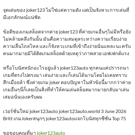
จุดเด่นของ joker123 ไม่ใช่แค่ความดัง แต่เป็นจังหวะการเล่นที่
มีเอกลักษณ์แน่ชัด
ข้อดีของเกมสล็อตจากค่าย joker123 ที่ค่ายเกมอื่นๆไม่มีหรือยัง
ไม่คล้ายคลึงกันนั้น มันคือความสมดุลระหว่างความเรียบง่าย
ความลื่นไถลไหล และก็จังหวะเกมที่เข้าถึงง่ายนั่นแหละนะครับ
คนมากมายมิได้ติดเกมสล็อตด้วยเหตุว่าภาพสวย เอฟเฟกต์แรง
หรือโบนัสหนักอะไรอยู่แล้ว joker123auto ทุกคนแค่ปรารถนา
เกมที่ตรงไปตรงมา เล่นง่าย และก็เล่นได้นานโดยไม่เคยทราบ
สึกเมื่อยล้า ซึ่งค่ายเกม joker ตอบปัญหาในหัวข้อนี้มากกว่าค่าย
เกมอื่นๆนี่ก็เลยเป็นสิ่งที่ทำให้คนเล่นสล็อตมากมายกลับมาเล่น
เสมอนั่นเองครับผม
เว่อร์ชั่นใหม่ joker123auto joker123auto.world 3 June 2026
Britt เกมJokerสนุกๆ joker123autoแจกโบนัสทุกซีซั่น Top 75
ขอขอบคุณที่มา
joker123auto