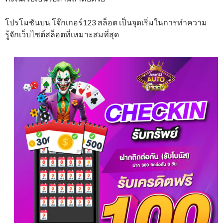
โปรโมชันบน โจ๊กเกอร์123 สล็อต เป็นจุดเริ่มในการทำความ
รู้จักเว็บไซต์สล็อตที่เหมาะสมที่สุด