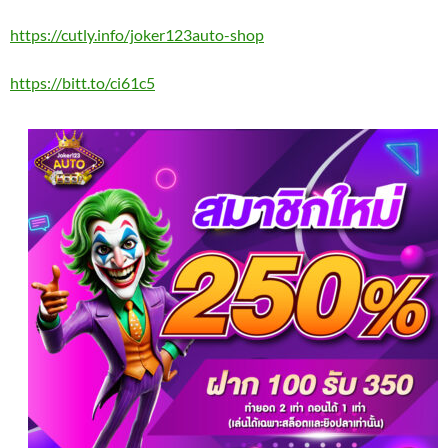
https://cutly.info/joker123auto-shop
https://bitt.to/ci61c5