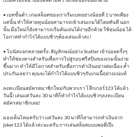
• เบทขั้นต่ำ: เกมสล็อตของเราเริ่มเบทอย่างน้อยที่ 1 บาทเพียง
แค่นั้น ทำให้สายทุนน้อยสามารถเข้าเล่นเกมได้โดยทันที นอก
นั้น มือใหม่ก็ยังสามารถเริ่มต้นเล่นได้ง่ายอีกด้วย ใช้ทุนน้อย ได้
โอกาสทำกำไรได้แบบชิวๆต้องเล่นแล้วล่ะ!
• โบนัสแจกหลายครั้ง: สัญลักษณ์อย่าง Scatter เข้าบ่อยครั้งๆ
ทำให้ช่องทางสำหรับเพื่อการไปสู่รอบฟรีสปินของเกมนั้นง่าย
ขึ้นมาก ทำให้มีโอกาสสำหรับเพื่อการทำเงินอย่างต่อเนื่อง ค้ำ
ประกันเลยว่า คุณจะได้กำไรได้แบบชิวๆกับเกมนี้อย่างแน่แท้
ลงทะเบียนสมัครสมาชิกใหม่กับพวกเรา โจ๊กเกอร์123 ได้แล้ว
วันนี้! เล่นแค่วันละ 30 นาทีก็ทำกำไรได้แบบชิวๆลงทะเบียน
สมัครสมาชิกเลย!
มองเห็นไหมครับว่า แค่วันละ 30 นาทีก็สามารถทำเงินจาก
joker123 ได้แล้วล่ะนะครับ การเล่นสล็อตแบบพอดีเป๊ะ