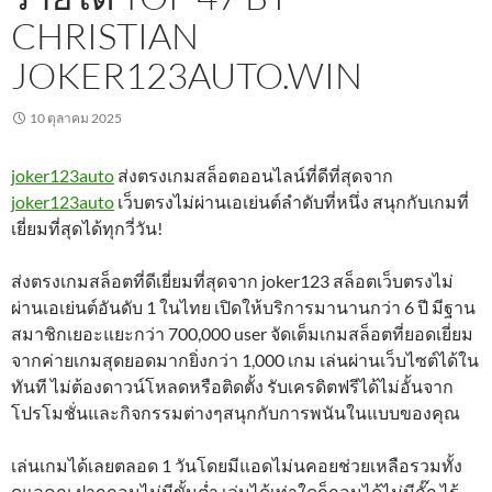
CHRISTIAN
JOKER123AUTO.WIN
10 ตุลาคม 2025
joker123auto
ส่งตรงเกมสล็อตออนไลน์ที่ดีที่สุดจาก
joker123auto
เว็บตรงไม่ผ่านเอเย่นต์ลำดับที่หนึ่ง สนุกกับเกมที่
เยี่ยมที่สุดได้ทุกวี่วัน!
ส่งตรงเกมสล็อตที่ดีเยี่ยมที่สุดจาก joker123 สล็อตเว็บตรงไม่
ผ่านเอเย่นต์อันดับ 1 ในไทย เปิดให้บริการมานานกว่า 6 ปี มีฐาน
สมาชิกเยอะแยะกว่า 700,000 user จัดเต็มเกมสล็อตที่ยอดเยี่ยม
จากค่ายเกมสุดยอดมากยิ่งกว่า 1,000 เกม เล่นผ่านเว็บไซต์ได้ใน
ทันที ไม่ต้องดาวน์โหลดหรือติดตั้ง รับเครดิตฟรีได้ไม่อั้นจาก
โปรโมชั่นและกิจกรรมต่างๆสนุกกับการพนันในแบบของคุณ
เล่นเกมได้เลยตลอด 1 วันโดยมีแอดไม่นคอยช่วยเหลือรวมทั้ง
ดูแลคุณ ฝากถอนไม่มีขั้นต่ำ เล่นได้เท่าใดก็ถอนได้ไม่มีกั๊ก ไร้