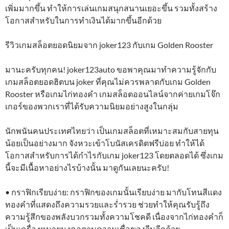
เพิ่มมากขึ้น ทำให้การเล่นเกมสนุกสนานเยอะขึ้น รวมทั้งสร้าง
โอกาสสำหรับในการทำเงินได้มากขึ้นอีกด้วย
รีวิวเกมสล็อตยอดนิยมจาก joker123 กับเกม Golden Rooster
มานะครับทุกคน! joker123auto ขอพาคุณมาทำความรู้จักกับ
เกมสล็อตยอดฮิตบน joker ที่คุณไม่ควรพลาดกับเกม Golden
Rooster หรือเกมไก่ทองคำ เกมสล็อตออนไลน์จากค่ายเกมโจ๊ก
เกอร์ของพวกเราที่ได้รับความนิยมอย่างสูงในกลุ่ม
นักพนันคนประเทศไทยว่า เป็นเกมสล็อตที่เหมาะสมกับสายทุน
น้อยเป็นอย่างมาก จังหวะเข้าโบนัสเครดิตฟรีบ่อย ทำให้ได้
โอกาสสำหรับการได้กำไรกับเกม joker123 โดยตลอดได้ ซึ่งเกม
นี้จะมีเนื้อหาอย่างไรบ้างนั้น มาดูกันเลยนะครับ!
• กราฟิกเรียบง่าย: กราฟิกของเกมนั้นเรียบง่าย มากับโทนสีแดง
ทองคำที่แสดงถึงความรวยและร่ำรวย ช่วยทำให้คุณรับรู้ถึง
ความรู้สึกของพลังบวกรวมทั้งความโชคดี เนื่องจากไก่ทองคำก็
เป็นเครื่องหมายมงคลตามความเชื่อของจีนอีกด้วย