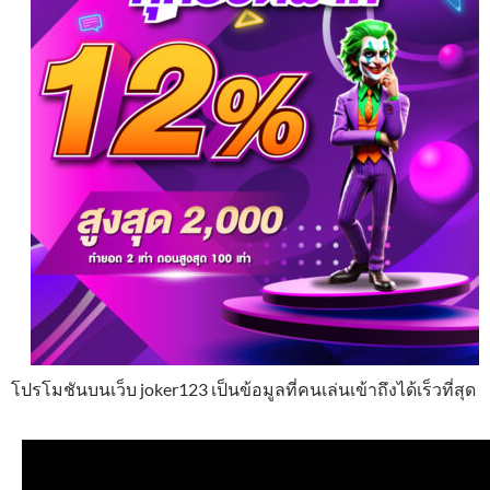
โปรโมชันบนเว็บ joker123 เป็นข้อมูลที่คนเล่นเข้าถึงได้เร็วที่สุด