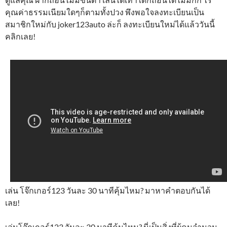
คุณค่าธรรมเนียมใดๆก็ตามทั้งปวง พึงพอใจลงทะเบียนเป็น
สมาชิกใหม่กับ joker123auto ล่ะก็ ลงทะเบียนใหม่ได้แล้ววันนี้
คลิกเลย!
เล่น โจ๊กเกอร์123 วันละ 30 นาทีคุ้มไหม? มาหาคำตอบกันได้
เลย!
เล่นโจ๊กเกอร์123 วันละ 30 นาทีคุ้มไหม? นี่เป็นสิ่งที่ผู้คนจำนวน