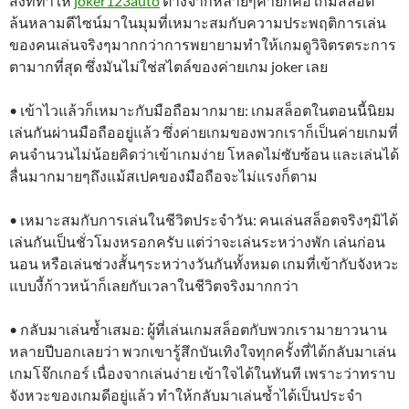
สิ่งที่ทำให้
joker123auto
ต่างจากหลายๆค่ายก็คือ เกมสล็อต
ล้นหลามดีไซน์มาในมุมที่เหมาะสมกับความประพฤติการเล่น
ของคนเล่นจริงๆมากกว่าการพยายามทำให้เกมดูวิจิตรตระการ
ตามากที่สุด ซึ่งมันไม่ใช่สไตล์ของค่ายเกม joker เลย
• เข้าไวแล้วก็เหมาะกับมือถือมากมาย: เกมสล็อตในตอนนี้นิยม
เล่นกันผ่านมือถืออยู่แล้ว ซึ่งค่ายเกมของพวกเราก็เป็นค่ายเกมที่
คนจำนวนไม่น้อยคิดว่าเข้าเกมง่าย โหลดไม่ซับซ้อน และเล่นได้
ลื่นมากมายๆถึงแม้สเปคของมือถือจะไม่แรงก็ตาม
• เหมาะสมกับการเล่นในชีวิตประจำวัน: คนเล่นสล็อตจริงๆมิได้
เล่นกันเป็นชั่วโมงหรอกครับ แต่ว่าจะเล่นระหว่างพัก เล่นก่อน
นอน หรือเล่นช่วงสั้นๆระหว่างวันกันทั้งหมด เกมที่เข้ากับจังหวะ
แบบงี้ก้าวหน้าก็เลยกับเวลาในชีวิตจริงมากกว่า
• กลับมาเล่นซ้ำเสมอ: ผู้ที่เล่นเกมสล็อตกับพวกเรามายาวนาน
หลายปีบอกเลยว่า พวกเขารู้สึกบันเทิงใจทุกครั้งที่ได้กลับมาเล่น
เกมโจ๊กเกอร์ เนื่องจากเล่นง่าย เข้าใจได้ในทันที เพราะว่าทราบ
จังหวะของเกมดีอยู่แล้ว ทำให้กลับมาเล่นซ้ำได้เป็นประจำ