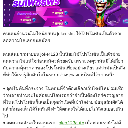
คนเล่นจำนวนไม่ใช่น้อยบน joker slot ใช้โปรโมชันเป็นตัวช่วย
ลดความโลเลก่อนสมัคร
คนเล่นมากมายบน joker123 นั้นนิยมใช้โปรโมชันเป็นตัวช่วย
ลดความไม่แน่ใจก่อนสมัครด้วยครับ เพราะเหตุว่ามันมิได้เกี่ยว
กับความคุ้มราคาของโปรโมชันเพียงอย่างเดียว แต่ว่ามันเป็นสิ่ง
ที่ทำให้เรารู้สึกมั่นใจในระบบต่างๆของเว็บไซต์ได้ราวหนึ่ง
• จุดเริ่มต้นที่กระจ่าง: ในตอนที่จำต้องเลือกเว็บไซต์ใหม่ ผมเชื่อ
ว่าหลายท่านจะไม่ค่อยแน่ใจหรอกว่าจำเป็นต้องใคร่ครวญจาก
ที่ไหน โปรโมชันก็เลยเป็นจุดกำเนิดที่เข้าใจง่าย ข้อมูลสัมผัสได้
แล้วก็มองเห็นได้ในทันที ทำให้ตกลงใจได้แบบไม่ลังเลเยอะเกิน
ไป
• ลดความลังเลในตอนแรก:
joker123auto
เมื่อพวกเรายังไม่มี