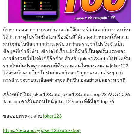
ถ้าเรามองจากการกระทำคนเล่นโจ๊กเกอร์สล็อตแล้ว เราจะเห็น
ได้ว่า การดูโปรโมชันก่อนเรื่องอื่นมิได้แสดงว่า ทุกคนให้ความ
สนใจกับโบนัสมากกว่านะครับ แต่ว่าเพราะว่าโปรโมชันเป็น
ข้อมูลที่เข้าถึงง่าย เข้าใจได้เร็ว แล้วก็มันก็เป็นจุดเริ่มแรกของ
การสำรวจเว็บไซต์ได้ดีอีกด้วย สำหรับ joker123auto โปรโมชัน
ราวกับเป็นประตูบานแรกที่ดึงความสนใจของคนเล่น joker123
ได้จริง ถ้าหากโปรโมชันดีและก็ตอบปัญหาคนเล่นจริงๆล่ะก็
การสำรวจรายละเอียดต่างๆจะเกิดขึ้นเองอย่างเป็นธรรมชาติ
สล็อตเปิดใหม่ joker123auto joker123auto.shop 23 AUG 2026
Jamison คาสิโนออนไลน์ joker123auto ที่ดีที่สุด Top 36
ขอขอบพระคุณเว็บ
joker123
https://rebrand.ly/joker123auto-shop