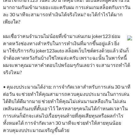
มากถามกันเข้ามาเยอะแยะครับผม การเล่นเกมสล็อตกับเราวัน
ละ 30 นาทีจะสามารถทำเงินได้จริงไหม? จะได้กำไรได้มาก
เพียงใด?
ผมเชื่อว่าคนจำนวนไม่น้อยที่เข้ามาเล่นเกม joker123 ย่อม
คาดหวังช่องทางสำหรับในการทำเงินที่มากขึ้นอยู่แล้ว ยิ่ง
มาใช้บริการกับ joker123auto สล็อตเว็บไซต์ตรงด้วยแล้ว มันก็
จำต้องคาดหวังกันบ้างใช่ไหมล่ะครับ เพราะฉะนั้น ในพาร์ทนี้
ผมจะพาคุณมาหาคำตอบไปพร้อมๆกันเลยว่า จะสามารถทำได้
จริงไหม?
• คุมงบประมาณได้ง่าย: การจำกัดเวลาสำหรับการเล่น 30 นาที
ต่อวัน จะช่วยทำให้คุณสามารถควบคุมงบประมาณในการเล่น
ได้ดิบได้ดีมากมาย ช่วยทำให้คุณไม่เล่นนานเหลือเกิน ไม่เล่น
เพลินจนเกินงบที่ตั้บเอาไว้ ใครหลายๆคนไม่ได้กำหนดเวลาใน
การเล่นก็มักจะเล่นไปเรื่อยๆจนท้ายที่สุดเสียทุนหรือผลกำไร
ทั้งหมดได้ การจำกัดเวลา 30 นาทีจะช่วยทำให้สายทุนน้อย
ควบคุมงบประมาณเจริญขึ้นด้วย