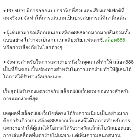
• PG SLOT มีการออกแบบกราฟิกที่สวยและเสียงเอฟเฟกต์ที่
สมจริงสมจัง ทำให้การเล่นเกมเป็นประสบการณ์ที่น่าตื่นเต้น
• ผู้เล่นสามารถเลือกเล่นเกมสล็อต888จากมากมายธีมรวมทั้ง
แบบอย่าง ไม่ว่าจะเป็นเกมแนวเสี่ยงภัย, แฟนตาซี,
สล็อต888
หรือการเสี่ยงภัยในโลกต่างๆ
• จังหวะสำหรับในการแตกง่าย หนึ่งในจุดเด่นที่ทำให้ สล็อต888
เป็นที่ชื่นชอบเป็นช่องทางสำหรับในการแตกง่าย ทำให้ผู้เล่นได้
โอกาสได้รับรางวัลเยอะแยะ
เว็บสุดปังรับรองแตกง่ายกับ สล็อต888เว็บตรง ช่องทางสำหรับ
การแตกง่ายที่สุด
เหตุผลที่ สล็อต888เว็บไซต์ตรง ได้รับความนิยมเป็นอย่างมาก
คือการันตีว่าเกมสล็อต888จากเว็บแห่งนี้ได้โอกาสสำหรับการ
แตกง่าย ทำให้ผู้เล่นได้โอกาสได้รับรางวัลแล้วก็โบนัสเยอะแยะ
การเล่นสล็อตที่แตกง่ายไม่เฉพาะแต่เพิ่มความสนุกสนาน