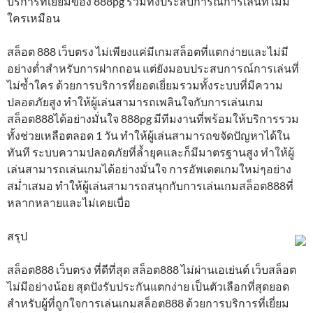
บริการที่เยี่ยมของ 888pg รวมทั้งประสบการณ์การเล่นที่ไม่มี
ใครเหมือน
สล็อต 888 เว็บตรง ไม่เพียงแค่มีเกมสล็อตที่แตกง่ายและไม่มี
อย่างต่ำสำหรับการฝากถอน แต่ยังมอบประสบการณ์การเล่นที่
ไม่ซ้ำใคร ด้วยการบริการที่ยอดเยี่ยมรวมทั้งระบบที่มีความ
ปลอดภัยสูง ทำให้ผู้เล่นสามารถเพลินใจกับการเล่นเกม
สล็อต888ได้อย่างมั่นใจ 888pg มีทีมงานที่พร้อมให้บริการรวม
ทั้งช่วยเหลือตลอด 1 วัน ทำให้ผู้เล่นสามารถขจัดปัญหาได้ใน
ทันที ระบบความปลอดภัยที่ล้ำยุคและก็มีมาตรฐานสูง ทำให้ผู้
เล่นสามารถเล่นเกมได้อย่างมั่นใจ การอัพเดตเกมใหม่ๆอย่าง
สม่ำเสมอ ทำให้ผู้เล่นสามารถสนุกกับการเล่นเกมสล็อต888ที่
หลากหลายและไม่เคยเบื่อ
สรุป
สล็อต888 เว็บตรง ที่ดีที่สุด สล็อต888 ไม่ผ่านเอเย่นต์ เว็บสล็อต
ไม่มีอย่างน้อย สุดปังรับประกันแตกง่าย เป็นตัวเลือกที่สุดยอด
สำหรับผู้ที่ถูกใจการเล่นเกมสล็อต888 ด้วยการบริการที่เยี่ยม