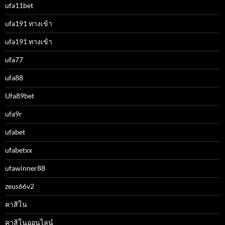
ufa11bet
ufa191 ทางเข้า
ufa191 ทางเข้า
ufa77
ufa88
Ufa89bet
ufa9r
ufabet
ufabetxx
ufawinner88
zeus66v2
คาสิโน
คาสิโนออนไลน์