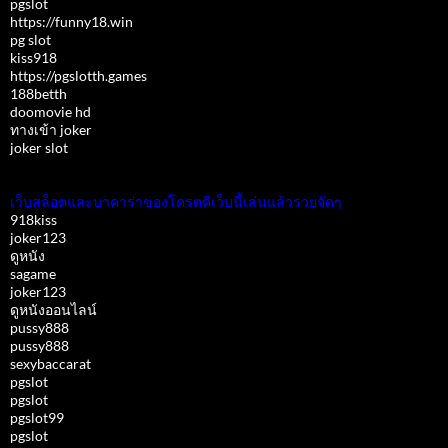
pgslot
https://funny18.win
pg slot
kiss918
https://pgslotth.games
188betth
doomovie hd
ทางเข้า joker
joker slot
เว็บสล็อตและบาคาร่าของโครตดีเว็บนี้เล่นแล้วรวยจัดๆ
918kiss
joker123
ดูหนัง
sagame
joker123
ดูหนังออนไลน์
pussy888
pussy888
sexybaccarat
pgslot
pgslot
pgslot99
pgslot