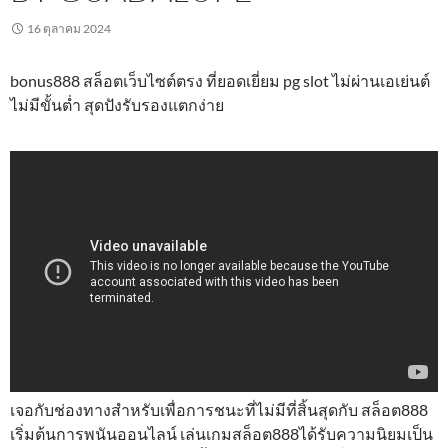
16 ตุลาคม 2024
bonus888 สล็อตเว็บไซต์ตรง ที่ยอดเยี่ยม pg slot ไม่ผ่านเอเย่นต์
ไม่มีขั้นต่ำ สุดปังรับรองแตกง่าย
เจอกับช่องทางสำหรับเพื่อการชนะที่ไม่มีที่สิ้นสุดกับ สล็อต888
เริ่มต้นการพนันออนไลน์ เล่นเกมสล็อต888ได้รับความนิยมเป็น