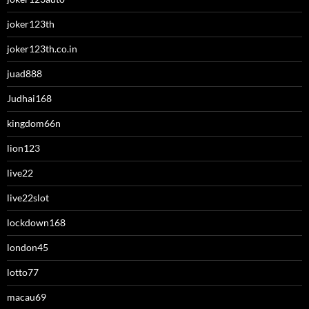
joker123th
joker123th.co.in
juad888
Judhai168
kingdom66n
lion123
live22
live22slot
lockdown168
london45
lotto77
macau69