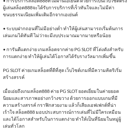
• การบริการสล็อต888ที่ไม่ผ่านเอเย่นต์ ด้วยการเป็นเว็บไซต์ตรง
ผู้เล่นสล็อต888จะได้รับการบริการที่เร็วทันใจและไม่มีค่า
ขนบธรรมเนียมเพิ่มเติมอีกจากเอเย่นต์
• ระบบฝากถอนที่ไม่มีอย่างต่ำ ทำให้ผู้เล่นสามารถเริ่มต้นการ
เล่นเกมได้ทันที ไม่ว่าจะมีงบประมาณมากมายหรือน้อย
• การันตีแตกง่าย เกมสล็อตจากค่าย PG SLOT ที่โด่งดังสำหรับ
การแตกง่าย ทำให้ผู้เล่นได้โอกาสได้รับรางวัลมากเพิ่มขึ้น
PG SLOT ค่ายเกมสล็อตที่ดีที่สุด เว็บไซต์เกมที่มีความคิดริเริ่ม
สร้างสรรค์
เมื่อเอ่ยถึงเกมสล็อต888 ค่าย PG SLOT ยอดเยี่ยมในค่ายยอด
นิยมและสารภาพอย่างกว้างขวาง ด้วยการออกแบบเกมที่มี
ความสร้างสรรค์ กราฟิกสวยงาม แล้วก็เสียงเอฟเฟกต์ที่น่า
เร้าใจ สล็อต888 มอบประสบการณ์การเล่นที่ไม่มีใครเหมือน
และได้โอกาสสำหรับในการแตกง่าย ทำให้เป็นที่นิยมในหมู่ผู้
เล่นทั่วโลก