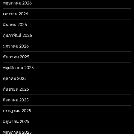
พฤษภาคม 2026
เมษายน 2026
มีนาคม 2026
กุมภาพันธ์ 2026
มกราคม 2026
ธันวาคม 2025
พฤศจิกายน 2025
ตุลาคม 2025
กันยายน 2025
สิงหาคม 2025
กรกฎาคม 2025
มิถุนายน 2025
พฤษภาคม 2025