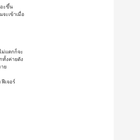
อะขึ้น
นจะเข้าเมื่อ
วไม่แตกก็จะ
ทั้งค่ายดัง
มาย
ฟีเจอร์