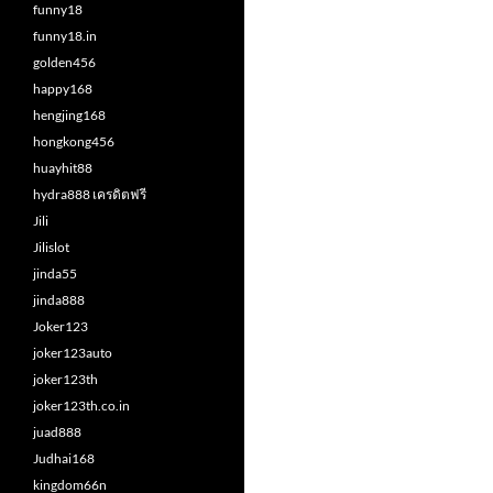
funny18
funny18.in
golden456
happy168
hengjing168
hongkong456
huayhit88
hydra888 เครดิตฟรี
Jili
Jilislot
jinda55
jinda888
Joker123
joker123auto
joker123th
joker123th.co.in
juad888
Judhai168
kingdom66n