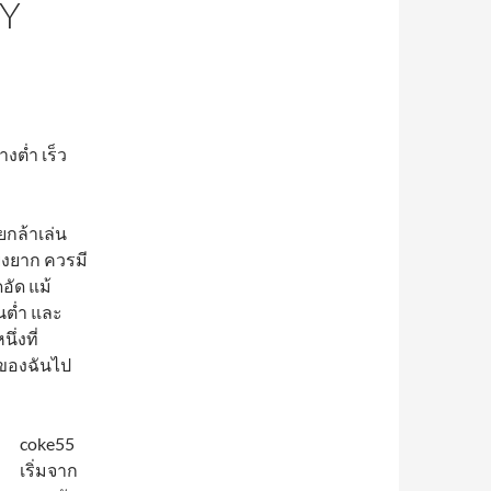
BY
งต่ำ เร็ว
ยกล้าเล่น
ุ่งยาก ควรมี
อัด แม้
นต่ำ และ
ึ่งที่
ตของฉันไป
coke55
เริ่มจาก