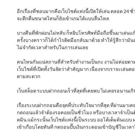
อีกเรื่องที่ชอบมากคือเว็บไซต์แห่งนี้เปิดให้เล่น ตลอด 24 ชั
จะดึกดื่นขนาดไหนก็ยังเข้าเกมได้แบบลื่นไหล
บางคืนที่พักผ่อนไม่หลับ ก็หยิบโทรศัพท์มือถือขึ้นมาเล่นแก้
ครั้งบางคราวก็ได้กำไรติดมือกลับมาด้วย ทำให้รู้สึกว่ามั
ไม่จำกัดเวลาสำหรับในการเล่นเลย
คนไหนกันแน่สถานที่สำหรับทำงานเป็นกะ งานไม่ค่อยตาม
เว็บไซต์ที่เปิดทั้งวันจัดว่าสำคัญมาก เนื่องจากเราจะเล่นต
ตามสะดวก
เว็บสล็อต ระบบฝากถอนเร็วที่สุดที่เคยพบ ไม่เคยรอนานเกิ
เรื่องระบบฝากถอนคือจุดที่ประทับใจมากที่สุด ที่ผ่านมาเคยเ
กดถอนแล้วจำต้องรอคอยเป็นชั่วโมง หรือบางเวลาจำเป็นต
ดมิน แม้กระนั้นเว็บไซต์แห่งนี้เป็นระบบ ออโต้เต็มต้นแบบ ฝ
เข้าเกือบโดยทันที กดถอนปั๊บเงินกระดอนเข้าบัญชีในเวลาไ