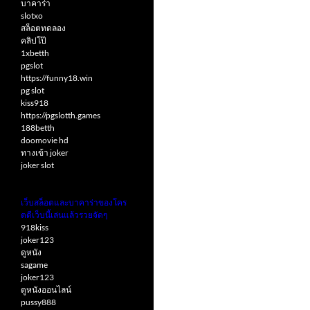
บาคาร่า
slotxo
สล็อตทดลอง
คลิปโป๊
1xbetth
pgslot
https://funny18.win
pg slot
kiss918
https://pgslotth.games
188betth
doomovie hd
ทางเข้า joker
joker slot
เว็บสล็อตและบาคาร่าของโคร
ตดีเว็บนี้เล่นแล้วรวยจัดๆ
918kiss
joker123
ดูหนัง
sagame
joker123
ดูหนังออนไลน์
pussy888