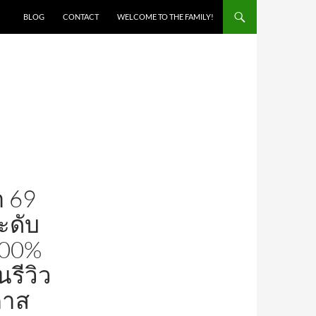
ข้ามไปยังเนื้อหา
BLOG
CONTACT
WELCOME TO THE FAMILY!
า 69
ะดับ
100%
นรีวิว
กาส