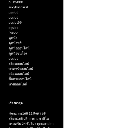
pussy888
sexybaccarat
pgslot
pgslot
pgslot99
pgslot
live22
ดูหนัง
ดูหนังฟรี
ดูหนังออนไลน์
ดูหนังชนโรง
pgslot
สล็อตออนไลน์
บาคาร่าออนไลน์
สล็อตออนไลน์
ซื้อหวยออนไลน์
หวยออนไลน์
เรื่องล่าสุด
Hengjing168 11 สิงหา 69
สล็อต168 บริการเกมคาสิโน
ครบครัน 24 ชั่วโมง ทุกยอดฝาก