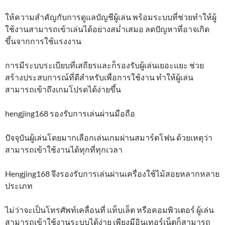
ให้ความสำคัญกับการดูแลบัญชีผู้เล่น พร้อมระบบที่ช่วยทำให้ผู้
ใช้งานสามารถเข้าเล่นได้อย่างสม่ำเสมอ ลดปัญหาที่อาจเกิด
ขึ้นจากการใช้แรงงาน
การมีระบบระเบียบที่เสถียรและก็รองรับผู้เล่นเยอะแยะ ช่วย
สร้างประสบการณ์ที่ดีสำหรับเพื่อการใช้งาน ทำให้ผู้เล่น
สามารถเข้าถึงเกมโปรดได้ง่ายขึ้น
hengjing168 รองรับการเล่นผ่านมือถือ
ปัจจุบันผู้เล่นโดยมากเลือกเล่นเกมผ่านสมาร์ตโฟน ด้วยเหตุว่า
สามารถเข้าใช้งานได้ทุกที่ทุกเวลา
Hengjing168 จึงรองรับการเล่นผ่านเครื่องใช้ไม้สอยหลากหลาย
ประเภท
ไม่ว่าจะเป็นโทรศัพท์เคลื่อนที่ แท็บเล็ต หรือคอมพิวเตอร์ ผู้เล่น
สามารถเข้าใช้งานระบบได้ง่าย เพียงมีอินเทอร์เน็ตก็สามารถ