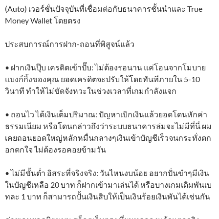
(Auto) เวอร์ชั่นปัจจุบันที่เชื่อมต่อกับธนาคารชั้นนำและ True
Money Wallet โดยตรง
ประสบการณ์การฝาก-ถอนที่พิสูจน์แล้ว
• ฝากเงินปุ๊บ เครดิตเข้าปั๊บ: ไม่ต้องรอนาน แค่โอนจากโมบาย
แบงก์กิ้งของคุณ ยอดเครดิตจะปรับให้โดยทันทีภายใน 5-10
วินาที ทำให้ไม่ขัดจังหวะในช่วงเวลาที่เกมกำลังแจก
• ถอนไว ได้เงินเต็มปริมาณ: ปัญหาเบิกเงินแล้วยอดโดนหักค่า
ธรรมเนียม หรือโดนกล่าวถึงว่าระบบธนาคารล่มจะไม่มีที่นี่ ผม
เคยถอนยอดใหญ่หลักหมื่นกลางๆเงินเข้าบัญชีเร็วจนกระทั่งตก
อกตกใจ ไม่ต้องรอคอยข้ามวัน
• ไม่มีขั้นต่ำ อิสระที่จริงจริง: วันไหนงบน้อย อยากปั่นขำๆมีเงิน
ในบัญชีเหลือ 20 บาท ก็ฝากเข้ามาเล่นได้ หรือบางเกมเดิมพันเบ
ทละ 1 บาท ก็สามารถปั้นเงินสิบให้เป็นเงินร้อยเงินพันได้เช่นกัน