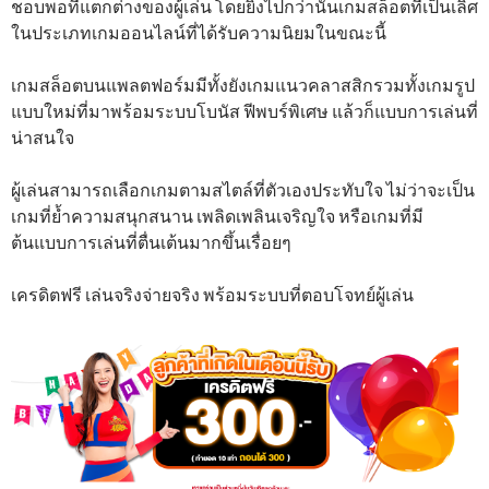
ชอบพอที่แตกต่างของผู้เล่น โดยยิ่งไปกว่านั้นเกมสล็อตที่เป็นเลิศ
ในประเภทเกมออนไลน์ที่ได้รับความนิยมในขณะนี้
เกมสล็อตบนแพลตฟอร์มมีทั้งยังเกมแนวคลาสสิกรวมทั้งเกมรูป
แบบใหม่ที่มาพร้อมระบบโบนัส ฟีพบร์พิเศษ แล้วก็แบบการเล่นที่
น่าสนใจ
ผู้เล่นสามารถเลือกเกมตามสไตล์ที่ตัวเองประทับใจ ไม่ว่าจะเป็น
เกมที่ย้ำความสนุกสนาน เพลิดเพลินเจริญใจ หรือเกมที่มี
ต้นแบบการเล่นที่ตื่นเต้นมากขึ้นเรื่อยๆ
เครดิตฟรี เล่นจริงจ่ายจริง พร้อมระบบที่ตอบโจทย์ผู้เล่น