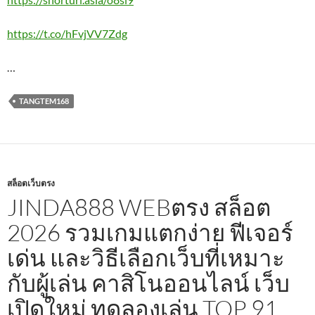
https://t.co/hFvjVV7Zdg
…
TANGTEM168
สล็อตเว็บตรง
JINDA888 WEBตรง สล็อต
2026 รวมเกมแตกง่าย ฟีเจอร์
เด่น และวิธีเลือกเว็บที่เหมาะ
กับผู้เล่น คาสิโนออนไลน์ เว็บ
เปิดใหม่ ทดลองเล่น TOP 91