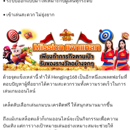
• ระบบออกแบบมาให้เหมาะกับผู้เล่นทุกระดับ
• เข้าเล่นสะดวก ไม่ยุ่งยาก
ด้วยจุดแข็งเหล่านี้ ทำให้ Hengjing168 เป็นอีกหนึ่งแพลตฟอร์มที่
ตอบปัญหาผู้ที่อยากได้ความสะดวกรวมทั้งความรวดเร็วในการ
เล่นเกมออนไลน์
เคล็ดลับเลือกเล่นเกมบน เครดิตฟรี ให้สนุกสนานมากขึ้น
ถึงแม้เกมสล็อตแล้วก็เกมออนไลน์จะเป็นกิจกรรมเพื่อความ
บันเทิง แต่การวางเป้าหมายเล่นอย่างเหมาะสมจะช่วยให้