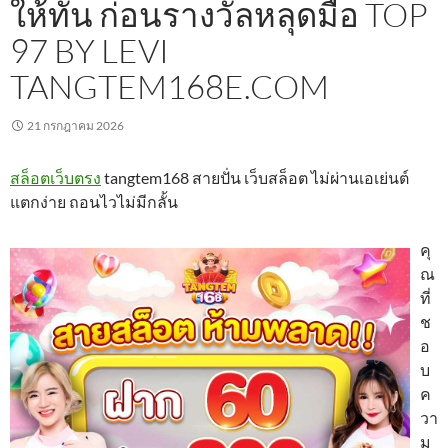
ให้ทัน ก่อนรางวัลหลุดมือ TOP
97 BY LEVI
TANGTEM168E.COM
21 กรกฎาคม 2026
สล็อตเว็บตรง
tangtem168 สายปั่น เว็บสล็อต ไม่ผ่านเอเย่นต์
แตกง่าย ถอนไวไม่มีกลั้น
คุ
ณ
ที่
ช
อ
บ
ค
วา
ม