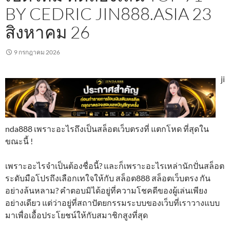
BY CEDRIC JIN888.ASIA 23
สิงหาคม 26
9 กรกฎาคม 2026
ji
nda888 เพราะอะไรถึงเป็นสล็อตเว็บตรงที่ แตกโหด ที่สุดใน
ขณะนี้ !
เพราะอะไรจำเป็นต้องชื่อนี้? และก็เพราะอะไรเหล่านักปั่นสล็อต
ระดับมือโปรถึงเลือกเทใจให้กับ สล็อต888 สล็อตเว็บตรง กัน
อย่างล้นหลาม? คำตอบมิได้อยู่ที่ความโชคดีของผู้เล่นเพียง
อย่างเดียว แต่ว่าอยู่ที่สถาปัตยกรรมระบบของเว็บที่เราวางแบบ
มาเพื่อเอื้อประโยชน์ให้กับสมาชิกสูงที่สุด