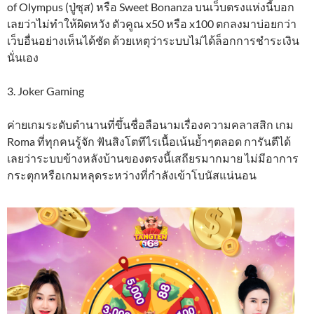
of Olympus (ปู่ซุส) หรือ Sweet Bonanza บนเว็บตรงแห่งนี้บอก
เลยว่าไม่ทำให้ผิดหวัง ตัวคูณ x50 หรือ x100 ตกลงมาบ่อยกว่า
เว็บอื่นอย่างเห็นได้ชัด ด้วยเหตุว่าระบบไม่ได้ล็อกการชำระเงิน
นั่นเอง
3. Joker Gaming
ค่ายเกมระดับตำนานที่ขึ้นชื่อลือนามเรื่องความคลาสสิก เกม
Roma ที่ทุกคนรู้จัก ฟันสิงโตทีไรเนื้อเน้นย้ำๆตลอด การันตีได้
เลยว่าระบบข้างหลังบ้านของตรงนี้เสถียรมากมาย ไม่มีอาการ
กระตุกหรือเกมหลุดระหว่างที่กำลังเข้าโบนัสแน่นอน