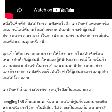
หนึ่งในชื่อที่กำลังได้รับความพึงพอใจคือ เครดิตฟรี แพลตฟอร์ม
เกมออนไลน์ที่มาพร้อมด้วยระบบทันสมัย รองรับผู้เล่นที่
ปรารถนาความรวดเร็วในการฝากถอน พร้อมประสบการณ์เล่น
เกมที่ง่ายผ่านทุกเครื่องมือ
จุดแข็งก็คือการออกแบบระบบให้ใช้งานง่าย ไม่สลับซับซ้อน
เหมาะกับทั้งยังผู้เล่นมือใหม่และผู้ที่มีประสบการณ์ โดยเน้นย้ำ
ความสะดวกสำหรับในการเข้าเล่น เกมนานัปการแบบอย่าง
และก็ระบบการคลังที่รวดเร็วทันใจ ทำให้ผู้เล่นสามารถสนุกกับ
เกมได้โดยตลอด
เครดิตฟรี เป็นอย่างไร เพราะเหตุไรถึงเป็นเกมมาแรง
hengjing168 เป็นแพลตฟอร์มเกมออนไลน์ศูนย์รวมเกมยอดฮิต
หลายชนิดเอาไว้ภายในที่เดียว ไม่ว่าจะเป็นเกมสล็อต เกมคาสิ