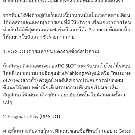
ค่ายเกมยอดนิยมบน สล็อตเว็บตรง ที่ผมทดลองแล้วแตกจริง
จากที่ผมได้ฝังตัวอยู่กับเว็บแห่งนี้มานานนับเป็นเวลาหลายเดือน
ได้ทดสอบเล่นแทบทุกค่ายเกมที่มีให้บริการ เพื่อมองว่าค่ายไหน
ทำเงินได้ดีที่สุดบนแพลตฟอร์มนี้ และนี่คือ 3 ค่ายเกมที่ผมยกนิ้ว
ให้เลยว่าโบนัสแตกชั่วร้ายมากมาย
1. PG SLOT (ค่ายมหาชน แตกง่ายชั่วกัลปวสาน)
ถ้าเกิดพูดถึงสล็อตก็จะต้อง PG SLOT นะครับ บนเว็บไซต์นี้ระบบ
ไหลลื่นมากมาย เกมฮิตๆอย่าง Mahjong Ways 2 หรือ Treasures
of Aztec (สาวถ้ำ) ตัวคูณไหลดีเลิศ จากประสบการณ์ของผม
ชี้แนะให้กดเบทต่ำเพื่อเลี้ยงรอบก่อน เพียงพอเริ่มมองเห็น
สัญลักษณ์พิเศษมาติดๆกัน ค่อยขยับเบทขึ้น โบนัสแตกครั้งคุ้ม
แน่ๆ
2. Pragmatic Play (PP SLOT)
ค่ายนี้เหมาะกับสายลุ้นระทึกและชอบซื้อฟีพบร์ เกมอย่าง Gates