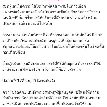
สิ่งที่ผู้เล่นให้ความใส่ใจมากที่สุดสำหรับในการเลือก
แพลตฟอร์มเกมออนไลน์ เป็นความเชื่อมั่นสำหรับการใช้งาน
เครดิตฟรี ก็เลยย้ำการให้บริการที่มีระบบกระจ่างแจ้ง พร้อม
ประสบการณ์เล่นเกมที่โปร่งใส
การเล่นเกมออนไลน์ควรที่จะทำการเลือกแพลตฟอร์มที่มีระบบ
ระเบียบดำเนินงานอย่างมีมาตรฐาน เพื่อผู้เล่นสามารถ
สนุกสนานกับเกมได้อย่างมาก โดยไม่จำเป็นต้องกลุ้มใจเรื่องขั้น
ตอนที่ซับซ้อน
เว็บมุ่งเน้นการผลิตประสบการณ์ที่ดีให้กับผู้เล่น ด้วยระบบที่ใช้
งานง่ายรวมทั้งรองรับการเข้าเล่นได้อย่างสะดวก
ปลอดภัย ไม่ล็อกยูส ใช้งานมั่นใจ
ความปลอดภัยเป็นอีกหนึ่งสาเหตุที่ผู้เล่นยุคสมัยใหม่ให้ความ
สำคัญ การเลือกแพลตฟอร์มที่มีระบบจัดแจงบัญชีที่เหมาะสม
จะช่วยเพิ่มความมั่นใจและความเชื่อมั่นระหว่างใช้งาน