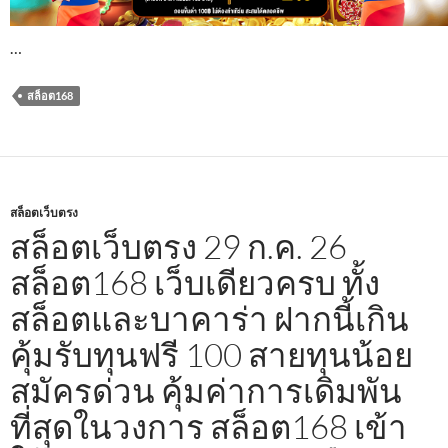
…
สล็อต168
สล็อตเว็บตรง
สล็อตเว็บตรง 29 ก.ค. 26
สล็อต168 เว็บเดียวครบ ทั้ง
สล็อตและบาคาร่า ฝากนี้เกิน
คุ้มรับทุนฟรี 100 สายทุนน้อย
สมัครด่วน คุ้มค่าการเดิมพัน
ที่สุดในวงการ สล็อต168 เข้า