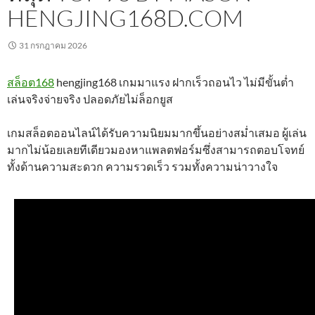
HENGJING168D.COM
31 กรกฎาคม 2026
สล็อต168
hengjing168 เกมมาแรง ฝากเร็วถอนไว ไม่มีขั้นต่ำ
เล่นจริงจ่ายจริง ปลอดภัยไม่ล็อกยูส
เกมสล็อตออนไลน์ได้รับความนิยมมากขึ้นอย่างสม่ำเสมอ ผู้เล่น
มากไม่น้อยเลยทีเดียวมองหาแพลตฟอร์มซึ่งสามารถตอบโจทย์
ทั้งด้านความสะดวก ความรวดเร็ว รวมทั้งความน่าวางใจ