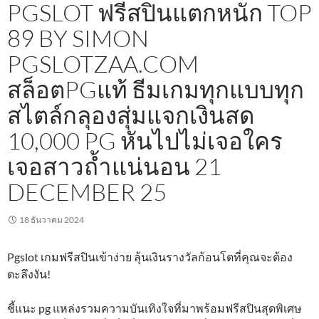
PGSLOT ฟรีสปินแตกหนัก TOP
89 BY SIMON
PGSLOTZAA.COM
สล็อตPGแท้ ธีมเกมทุกแบบทุก
สไตล์กลุองสุ่มแจกเงินสด
10,000 PG หันไปไม่เจอใคร
เจอสาวถ้ำแน่นอน 21
DECEMBER 25
18 ธันวาคม 2024
Pgslot เกมฟรีสปินเข้าง่าย ลุ้นเงินรางวัลก้อนโตที่คุณจะต้อง
ตะลึงงัน!
ชี้แนะ pg แหล่งรวมความบันเทิงใจที่มาพร้อมฟรีสปินสุดพิเศษ