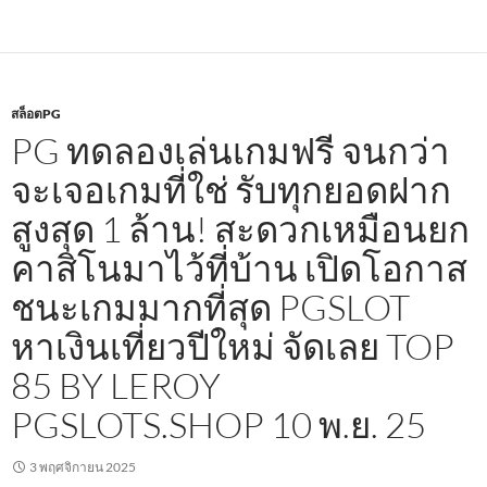
สล็อตPG
PG ทดลองเล่นเกมฟรี จนกว่า
จะเจอเกมที่ใช่ รับทุกยอดฝาก
สูงสุด 1 ล้าน! สะดวกเหมือนยก
คาสิโนมาไว้ที่บ้าน เปิดโอกาส
ชนะเกมมากที่สุด PGSLOT
หาเงินเที่ยวปีใหม่ จัดเลย TOP
85 BY LEROY
PGSLOTS.SHOP 10 พ.ย. 25
3 พฤศจิกายน 2025