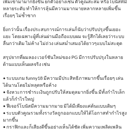
เพิ่มเข้ามามากยิ่งขึ้น ยกตัวอย่างเช่น ตัวคูณสะสม หรือโบนัสที่มี
หลายระดับ ทำให้การลุ้นมีความมากมายหลากหลายเพิ่มขึ้น
เรื่อยๆ ไม่ซ้ำซาก
ยิ่งกว่านั้น เรื่องประสบการณ์การเล่นก็นับว่าปรับปรุงขึ้นเยอะ
แยะ โดยเฉพาะผู้ที่เล่นผ่านมือถือแบบผม จะรู้สึกได้เลยว่าระบบ
ลื่นกว่าเดิม ไม่ค้าง ไม่ถ่วง เล่นสม่ำเสมอได้ยาวๆแบบไม่สะดุด
สรุปจากที่ผมลอง เวอร์ชันใหม่ของ PG มีการปรับปรุงในหลาย
ด้านแบบเห็นผลจริง เช่น
• ระบบเกม funny18 มีความมีประสิทธิภาพมากขึ้นเรื่อยๆ เล่น
ได้นานโดยไม่หลุดหรือค้าง
• จังหวะการชำระเงินถูกปรับให้สมดุลมากยิ่งขึ้น มีทั้งกำไรเล็ก
แล้วก็กำไรใหญ่
• ฟีเจอร์โบนัสมีความมากมาย มิได้มีเพียงแค่ต้นแบบเดิมๆ
• ระบบตัวคูณรวมทั้งรางวัลถูกออกแบบให้ได้โอกาสทำกำไรสูง
มากขึ้น
• กราฟิกและก็เสียงดีขึ้นอย่างเห็นได้ชัด เพิ่มความเพลิดเพลิน