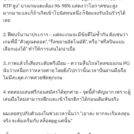
RTP สูง” บางเกมแตะต้อง 96-98% แสดงว่าโอกาสชนะสูง
มากมาย และก็ถ้าเกิดเข้าโบนัสหนหนึ่ง ก็จัดแจงรับเงินรัวๆได้
เลย
2. ฟีพบร์นานาประการ – แต่ละเกมจะมีข้อดีไม่ซ้ำกัน ดังเช่นว่า
เกมที่มี “ตัวคูณตลอด”, “รีลขยายอัตโนมัติ”, หรือ “ฟรีสปินแบบ
เลือกเองได้” ทำให้การเล่นไม่น่าเบื่อ
3. ภาพแล้วก็เสียงระดับพรีเมียม – ความลื่นไถลไหลของเกม PG
นับว่าเหนือกว่าหลายค่าย โดยยิ่งไปกว่านั้นเวลาปั่นผ่านมือถือ
ไม่มีสะดุด ภาพสวยชัดทุกเกม
4. ทดสอบเล่นฟรีก่อนสมัครได้ทุกค่าย – จุดนี้สำคัญมาก เพราะผู้
เล่นมือใหม่สามารถฝึกและเข้าใจกติกาได้ก่อนเดิมพันจริง
ผมเลยสรุปกับตัวเองในช่วงเวลานั้นว่า “เอาล่ะ หากจะเริ่มลงทุน
จริง จะต้องเริ่มกับ สล็อตpg แค่นั้น”