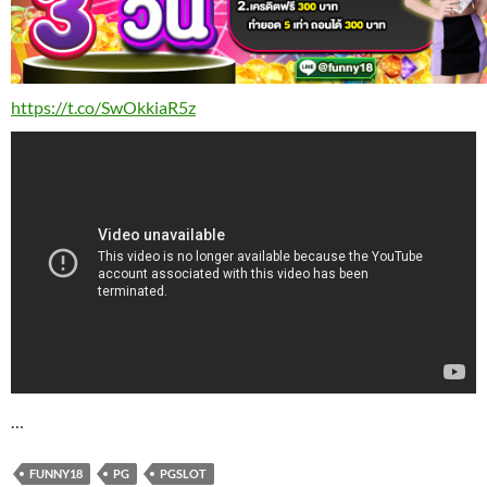
https://t.co/SwOkkiaR5z
…
FUNNY18
PG
PGSLOT