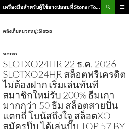
ค้นหา
เครื่องมือสำหรับผู้ใช้ยางปลอมที่ Stoner Toolbox
ข้าม
เมนูหลัก
ไป
ยัง
เนื้อหา
คลังเก็บหมวดหมู่: Slotxo
SLOTXO
SLOTXO24HR 22 ธ.ค. 2026
SLOTXO24HR สล็อตฟรีเครดิต
ไม่ต้องฝาก เริ่มเล่นทันที
สมาชิกใหม่รับ 200% ธีมเกา
มากกว่า 50 ธีม สล็อตสายปั่น
แตกถี่ โบนัสถึงใจ สล็อตXO
สมัครปุ๊บ ได้เล่นปั๊บ TOP 57 BY