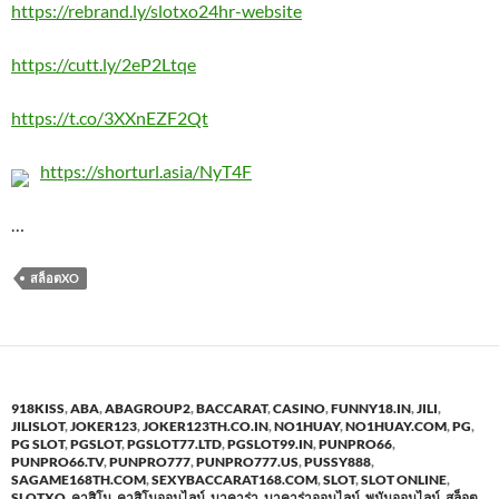
https://rebrand.ly/slotxo24hr-website
https://cutt.ly/2eP2Ltqe
https://t.co/3XXnEZF2Qt
https://shorturl.asia/NyT4F
…
สล็อตXO
918KISS
,
ABA
,
ABAGROUP2
,
BACCARAT
,
CASINO
,
FUNNY18.IN
,
JILI
,
JILISLOT
,
JOKER123
,
JOKER123TH.CO.IN
,
NO1HUAY
,
NO1HUAY.COM
,
PG
,
PG SLOT
,
PGSLOT
,
PGSLOT77.LTD
,
PGSLOT99.IN
,
PUNPRO66
,
PUNPRO66.TV
,
PUNPRO777
,
PUNPRO777.US
,
PUSSY888
,
SAGAME168TH.COM
,
SEXYBACCARAT168.COM
,
SLOT
,
SLOT ONLINE
,
SLOTXO
,
คาสิโน
,
คาสิโนออนไลน์
,
บาคาร่า
,
บาคาร่าออนไลน์
,
พนันออนไลน์
,
สล็อต
,