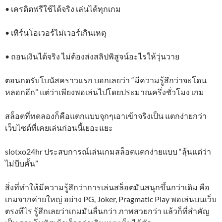
• เครดิตฟรีใช้ได้จริง เล่นได้ทุกเกม
• เทิร์นโอเวอร์ไม่เวอร์เกินเหตุ
• ถอนเงินได้จริง ไม่ต้องส่งสลิปพิสูจน์อะไรให้วุ่นวาย
ตอนกดรับโบนัสคราวแรก บอกเลยว่า “มีความรู้สึกว่าจะโดน
หลอกอีก” แต่ว่าเพียงพอเล่นไปโดยประมาณครึ่งชั่วโมง เกม
สล็อตที่ทดลองก็คือแตกแบบจุกๆเอาเข้าจริงเป็น แตกง่ายกว่า
เว็บไซต์ที่เคยเล่นก่อนนี้เยอะแยะ
slotxo24hr ประสบการณ์เล่นเกมสล็อตแตกง่ายแบบ “ลุ้นแต่ว่า
ไม่บีบคั้น”
สิ่งที่ทำให้มีความรู้สึกว่าการเล่นสล็อตมันสนุกขึ้นกว่าเดิม คือ
เกมจากค่ายใหญ่ อย่าง PG, Joker, Pragmatic Play พอเล่นบนเว็บ
ตรงทีไร รู้สึกเลยว่าเกมมันลื่นกว่า ภาพสวยกว่า แล้วก็ที่สำคัญ