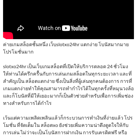
ค่ายเกมสล็อตชั้นหนึ่ง เว็บslotxo24hr แตกง่าย โบนัสมากมาย
โปรโมชั่นมาก
slotxo24hr เป็นเว็บเกมสล็อตที่เปิดให้บริการตลอด 24 ชั่วโมง
ให้ท่านได้ครึกครื้นกับการเล่นเกมสล็อตในทุกระยะเวลา และที่
สำคัญเป็น สล็อตแตกง่าย ซึ่งเป็นสิ่งที่ผู้เล่นทุกคนต้องการ การที่
เกมแตกง่ายทำให้คุณสามารถทำกำไรได้ในทุกครั้งที่หมุนวงล้อ
และก็โบนัสที่มีให้เยอะมากก็เป็นตัวช่วยสำหรับเพื่อการเพิ่มช่อง
ทางสำหรับการได้กำไร
เว้นแต่ความเพลิดเพลินแล้วก็กระบวนการทำเงินที่ง่ายแล้ว โปร
โมชั่น ที่จัดเต็มใน สล็อตxo ยังช่วยเพิ่มความน่าดึงดูดใจให้กับ
การเล่น ไม่ว่าจะเป็นโบนัสการฝากเงิน การรับเครดิตฟรี หรือ