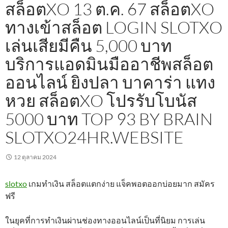
สล็อตXO 13 ต.ค. 67 สล็อตXO
ทางเข้าสล็อต LOGIN SLOTXO
เล่นเสียมีคืน 5,000 บาท
บริการแอดมินมืออาชีพสล็อต
ออนไลน์ ยิงปลา บาคาร่า แทง
หวย สล็อตXO โปรรับโบนัส
5000 บาท TOP 93 BY BRAIN
SLOTXO24HR.WEBSITE
12 ตุลาคม 2024
slotxo
เกมทำเงิน สล็อตแตกง่าย แจ็คพอตออกบ่อยมาก สมัคร
ฟรี
ในยุคที่การทำเงินผ่านช่องทางออนไลน์เป็นที่นิยม การเล่น