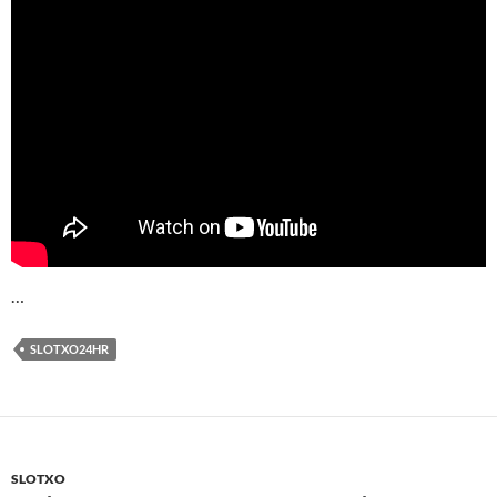
…
SLOTXO24HR
SLOTXO