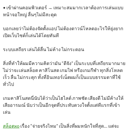
• เข้าผ่านคอมพิวเตอร์ → เหมาะสมมากเวลาต้องการเล่นแบบ
หน้าจอใหญ่ ลื่นๆไม่มีสะดุด
บอกเลยว่าไม่ต้องจัดตั้งแอป ไม่ต้องดาวน์โหลดอะไรให้ยุ่งยาก
เปิดเว็บไซต์ก็เล่นได้โดยทันที
ระบบเสถียร เล่นได้ลื่น ไม่ค้าง ไม่กระดอน
สิ่งที่ทำให้ผมมีความคิดว่ามัน “ดีจัง” เป็นระบบที่เสถียรมากมาย
ไม่ว่าจะเล่นสล็อต คาสิโนสด เกมไพ่ หรือเกมกีฬา ทุกสิ่งโหลด
เร็ว ลื่น ไม่กระตุก ทั้งที่อินเทอร์เน็ตผมก็เป็นแบบธรรมดาที่ใช้
ทั่วไป
เกมคาสิโนสดนี่นับได้ว่าเป็นไฮไลต์ ภาพชัด เสียงดี ไม่มีค้างให้
เสียอารมณ์ นับว่าเป็นอีกจุดที่ประทับดวงใจตั้งแต่ทีแรกที่เข้า
เล่น
สล็อตxo
เรื่อง “จ่ายจริงไหม” เป็นสิ่งที่ผมหนักใจที่สุด… แต่จะ