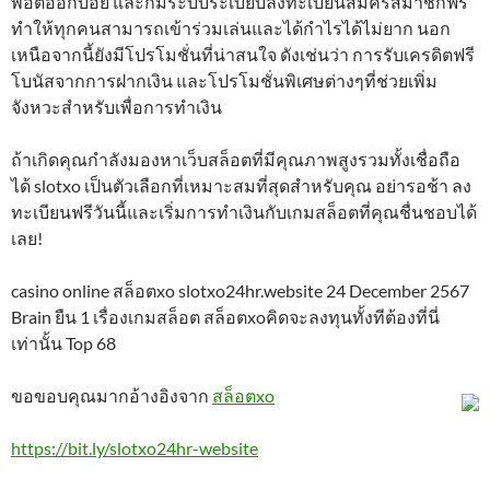
พอตออกบ่อย และก็มีระบบระเบียบลงทะเบียนสมัครสมาชิกฟรี
ทำให้ทุกคนสามารถเข้าร่วมเล่นและได้กำไรได้ไม่ยาก นอก
เหนือจากนี้ยังมีโปรโมชั่นที่น่าสนใจ ดังเช่นว่า การรับเครดิตฟรี
โบนัสจากการฝากเงิน และโปรโมชั่นพิเศษต่างๆที่ช่วยเพิ่ม
จังหวะสำหรับเพื่อการทำเงิน
ถ้าเกิดคุณกำลังมองหาเว็บสล็อตที่มีคุณภาพสูงรวมทั้งเชื่อถือ
ได้ slotxo เป็นตัวเลือกที่เหมาะสมที่สุดสำหรับคุณ อย่ารอช้า ลง
ทะเบียนฟรีวันนี้และเริ่มการทำเงินกับเกมสล็อตที่คุณชื่นชอบได้
เลย!
casino online สล็อตxo slotxo24hr.website 24 December 2567
Brain ยืน 1 เรื่องเกมสล็อต สล็อตxoคิดจะลงทุนทั้งทีต้องที่นี่
เท่านั้น Top 68
ขอขอบคุณมากอ้างอิงจาก
สล็อตxo
https://bit.ly/slotxo24hr-website