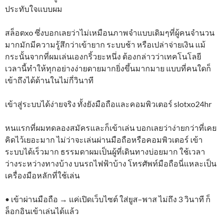
ประทับใจแบบผม
สล็อตxo ซึ่งบอกเลยว่าไม่เหมือนภาพจำแบบเดิมๆที่ผู้คนจำนวน
มากมักมีความรู้สึกว่าเข้ายาก ระบบช้า หรือเปล่าจ่ายเงิน แม้
กระนั้นจากที่ผมเล่นเองกริ้วยะหนึ่ง ต้องกล่าวว่าเทคโนโลยี
เวลานี้ทำให้ทุกอย่างง่ายดายมากยิ่งขึ้นมากมาย แบบที่คนใดก็
เข้าถึงได้ด้านในไม่กี่วินาที
เข้าสู่ระบบได้ง่ายจริง ทั้งยังมือถือและคอมพิวเตอร์ slotxo24hr
หนแรกที่ผมทดลองสมัครและก็เข้าเล่น บอกเลยว่าง่ายกว่าที่เคย
คิดไว้เยอะมาก ไม่ว่าจะเล่นผ่านมือถือหรือคอมพิวเตอร์ เข้า
ระบบได้เร็วมาก ธรรมดาผมเป็นผู้ที่เดินทางบ่อยมาก ใช้เวลา
ว่างระหว่างทางบ้าง บนรถไฟฟ้าบ้าง โทรศัพท์มือถือนี่แหละเป็น
เครื่องมือหลักที่ใช้เล่น
• เข้าผ่านมือถือ → แค่เปิดเว็บไซต์ ใส่ยูส–พาส ไม่ถึง 3 วินาที ก็
ล็อกอินเข้าเล่นได้แล้ว