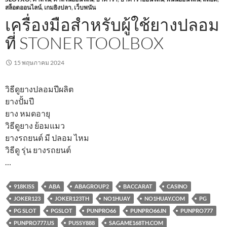
สล็อตออนไลน์
,
เกมยิงปลา
,
เว็บพนัน
เครื่องมือสำหรับผู้ใช้ยางปลอม
ที่ STONER TOOLBOX
15 พฤษภาคม 2024
วิธีดูยางปลอมปีผลิต
ยางปั้มปี
ยาง หมดอายุ
วิธีดูยาง ย้อมแมว
ยางรถยนต์ มี ปลอม ไหม
วิธีดู รุ่น ยางรถยนต์
…
918KISS
ABA
ABAGROUP2
BACCARAT
CASINO
JOKER123
JOKER123TH
NO1HUAY
NO1HUAY.COM
PG
PG SLOT
PGSLOT
PUNPRO66
PUNPRO66.IN
PUNPRO777
PUNPRO777.US
PUSSY888
SAGAME168TH.COM