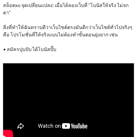
สล็อตxo จุดเปลี่ยนแปลง: เมื่อได้ลองเว็บที่ “โบนัสให้จริง ไม่จก
ตา”
สิ่งที่ทำให้ฉันทราบดีว่าเว็บไซต์ตรงมันดีกว่าเว็บไซต์ทั่วไปจริงๆ
คือ โปรโมชั่นที่ให้จริงแบบไม่ต้องทำขั้นตอนยุ่งยาก เช่น
• สมัครปุบปับ ได้โบนัสปั๊บ