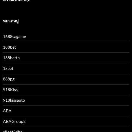
หมวดหมู่
1688sagame
188bet
188betth
1xbet
888pg
918Kiss
918kissauto
ABA
ABAGroup2
allbet24hr