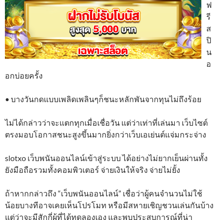
ฟ
รี
ส
ปิ
น
อ
อกบ่อยครั้ง
• บางวันกดแบบเพลิดเพลินๆก็ชนะหลักพันจากทุนไม่ถึงร้อย
ไม่ได้กล่าวว่าจะแตกทุกเมื่อเชื่อวัน แต่ว่าเท่าที่เล่นมา เว็บไซต์
ตรงมอบโอกาสชนะสูงขึ้นมากยิ่งกว่าเว็บเอเย่นต์แจ่มกระจ่าง
slotxo เว็บพนันออนไลน์เข้าสู่ระบบ ได้อย่างไม่ยากเย็นผ่านทั้ง
ยังมือถือรวมทั้งคอมพิวเตอร์ จ่ายเงินให้จริง จ่ายไม่ยั้ง
ถ้าหากกล่าวถึง “เว็บพนันออนไลน์” เชื่อว่าผู้คนจำนวนไม่ใช้
น้อยบางทีอาจเคยเห็นโปรโมท หรือมีสหายเชิญชวนเล่นกันบ้าง
แต่ว่าจะมีสักกี่ผู้ที่ได้ทดลองเอง และพบประสบการณ์ที่น่า