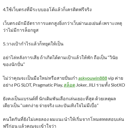
4.ใช้เว็บตรงที่มีระบบออโต้แล้วก็เครดิตฟรีจริง
เว็บตรงมักมีอัตราการแตกสูงยิ่งกว่าเว็บผ่านเอเย่นต์ เพราะเหตุ
ว่าไม่มีการล็อกยูส
5.วางเป้ากำไรแล้วก็หยุดให้เป็น
อย่าไล่หลังการเสีย ถ้าเกิดได้ตามเป้าแล้วให้พัก ถือเป็น “วินัย
ของนักปั่น”
ไม่ว่าคุณจะเป็นมือใหม่หรือสายปั่นเก๋า
askyouwin888
vip ค่าย
อย่าง PG SLOT, Pragmatic Play,
สล็อต
Joker, JILI รวมทั้ง SlotXO
ยังคงเป็นแบรนด์ที่ นักเดิมพันเลือกเล่นเยอะที่สุด ด้วยเหตุผล
เดียวเป็น “แตกง่าย จ่ายจริง และบันเทิงใจไม่มีเบื่อ”
คนใดกันที่ยังไม่เคยลอง ผมแนะนำให้เริ่มจากโหมดทดสอบเล่น
ฟรีก่อน แล้วคุณจะเข้าใจว่า