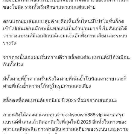
ของโบนัส รวมทั้งเริ่มศึกษาแนวเกมแต่ละค่าย
ตอนแรกผมเล่นแบบ สุ่มค่าย คือเห็นเว็บไหนมีโปรโมชั่นก็กด
เข้าไปเล่นเลย แม้กระนั้นพอเล่นเป็นจำนวนมากก็เริ่มสังเกตได้
ว่า บางแบรนด์มีเอกลักษณ์แจ่มแจ้ง อีกทั้งภาพ เสียง และระบบ
รางวัล
จากตรงนั้นเอง ผมเริ่มทราบดีว่า สล็อตแต่ละแบรนด์มิได้เหมือน
กันทั้งปวง
มีทั้งค่ายที่ย้ำความรื่นเริงใจ ค่ายที่เน้นย้ำโบนัสแตกง่าย และก็
ค่ายที่เน้นย้ำความโก้หรูในรูปภาพและเสียง
สล็อต สล็อตแบรนด์ยอดนิยม ปี 2025 ที่ผมอยากเสนอแนะ
ภายหลังได้ลองมาแทบทุกค่าย askyouwin888 vip ผมขอสรุป
แบรนด์ที่ เล่นแล้วติดอกติดใจที่สุดในปี 2025 อีกทั้งในทางของ
ความเพลิดเพลิน การจ่ายเงิน ความเสถียรของระบบ และความ