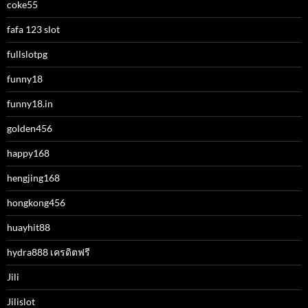
coke55
fafa 123 slot
fullslotpg
funny18
funny18.in
golden456
happy168
hengjing168
hongkong456
huayhit88
hydra888 เครดิตฟรี
Jili
Jilislot