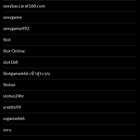
sexybaccarat168.com
sexygame
sexygame992
Slot
Slot Online
slot168
Slotgame666 เข้าสู่ระบบ
Slotxo
slotxo24hr
sretthi99
ssgame666
ssru