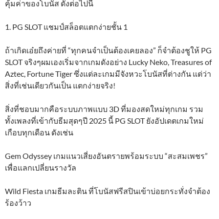
คุ้มค่าของโบนัส ดังต่อไปนี้
1. PG SLOT แชมป์สล็อตแตกง่ายชั้น 1
ถ้าเกิดเอ๋ยถึงค่ายที่ “ทุกคนจำเป็นต้องเคยลอง” ก็จำต้องชูให้ PG
SLOT จริงๆผมเองเริ่มจากเกมดังอย่าง Lucky Neko, Treasures of
Aztec, Fortune Tiger ซึ่งแต่ละเกมมีจังหวะโบนัสที่ต่างกัน แต่ว่า
สิ่งที่เช่นเดียวกันเป็น แตกง่ายจริง!
สิ่งที่ชอบมากคือระบบภาพแบบ 3D ที่มองสดใหม่ทุกเกม รวม
ทั้งเพลงที่เข้ากับธีมสุดๆปี 2025 นี้ PG SLOT ยังอัปเดตเกมใหม่
เกือบทุกเดือน ดังเช่น
Gem Odyssey เกมแนวเสี่ยงอันตรายพร้อมระบบ “สะสมเพชร”
เพื่อแลกเปลี่ยนรางวัล
Wild Fiesta เกมธีมละติน ที่โบนัสฟรีสปินเข้าบ่อยกระทั่งจำต้อง
ร้องว้าว