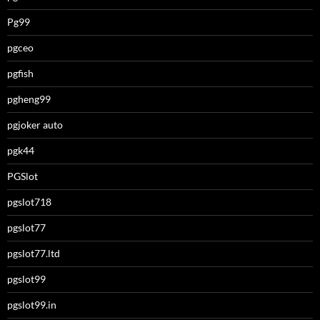
Pg99
pgceo
pgfish
pgheng99
pgjoker auto
pgk44
PGSlot
pgslot718
pgslot77
pgslot77.ltd
pgslot99
pgslot99.in