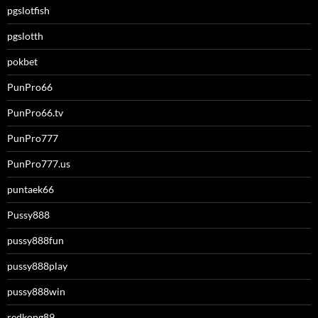
pgslotfish
pgslotth
pokbet
PunPro66
PunPro66.tv
PunPro777
PunPro777.us
puntaek66
Pussy888
pussy888fun
pussy888play
pussy888win
redkong89