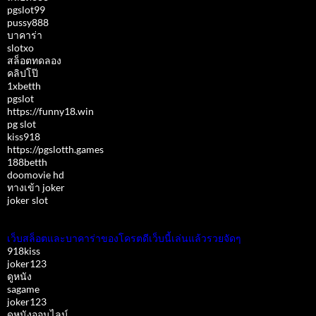
pgslot99
pussy888
บาคาร่า
slotxo
สล็อตทดลอง
คลิปโป๊
1xbetth
pgslot
https://funny18.win
pg slot
kiss918
https://pgslotth.games
188betth
doomovie hd
ทางเข้า joker
joker slot
เว็บสล็อตและบาคาร่าของโครตดีเว็บนี้เล่นแล้วรวยจัดๆ
918kiss
joker123
ดูหนัง
sagame
joker123
ดูหนังออนไลน์