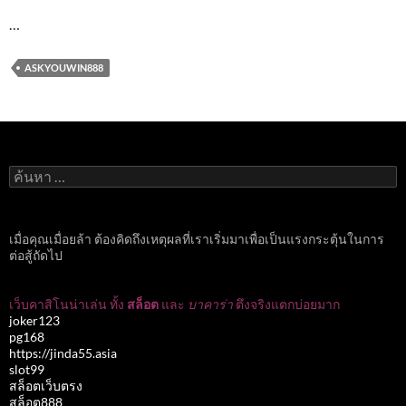
…
ASKYOUWIN888
ค้นหา
สำหรับ:
เมื่อคุณเมื่อยล้า ต้องคิดถึงเหตุผลที่เราเริ่มมาเพื่อเป็นแรงกระตุ้นในการ
ต่อสู้ถัดไป
เว็บคาสิโนน่าเล่น ทั้ง
สล็อต
และ
บาคาร่า
ตึงจริงแตกบ่อยมาก
joker123
pg168
https://jinda55.asia
slot99
สล็อตเว็บตรง
สล็อต888