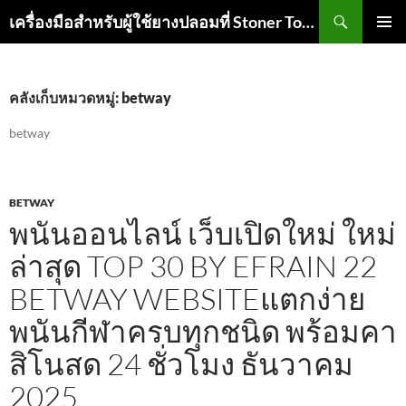
ค้นหา
เครื่องมือสำหรับผู้ใช้ยางปลอมที่ Stoner Toolbox
ข้าม
เมนูหลัก
ไป
ยัง
เนื้อหา
คลังเก็บหมวดหมู่: betway
betway
BETWAY
พนันออนไลน์ เว็บเปิดใหม่ ใหม่
ล่าสุด TOP 30 BY EFRAIN 22
BETWAY WEBSITEแตกง่าย
พนันกีฬาครบทุกชนิด พร้อมคา
สิโนสด 24 ชั่วโมง ธันวาคม
2025