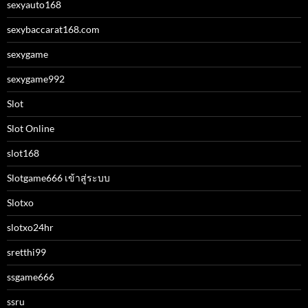
sexyauto168
sexybaccarat168.com
sexygame
sexygame992
Slot
Slot Online
slot168
Slotgame666 เข้าสู่ระบบ
Slotxo
slotxo24hr
sretthi99
ssgame666
ssru