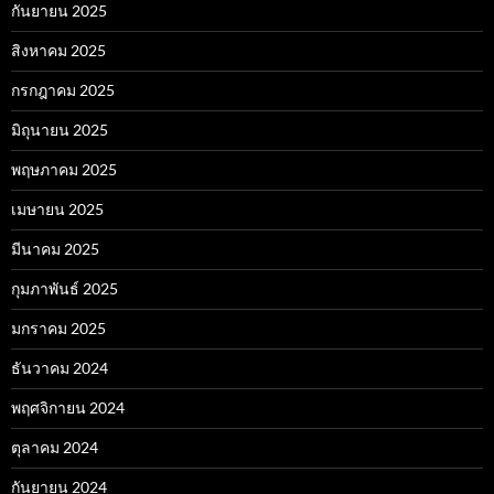
กันยายน 2025
สิงหาคม 2025
กรกฎาคม 2025
มิถุนายน 2025
พฤษภาคม 2025
เมษายน 2025
มีนาคม 2025
กุมภาพันธ์ 2025
มกราคม 2025
ธันวาคม 2024
พฤศจิกายน 2024
ตุลาคม 2024
กันยายน 2024