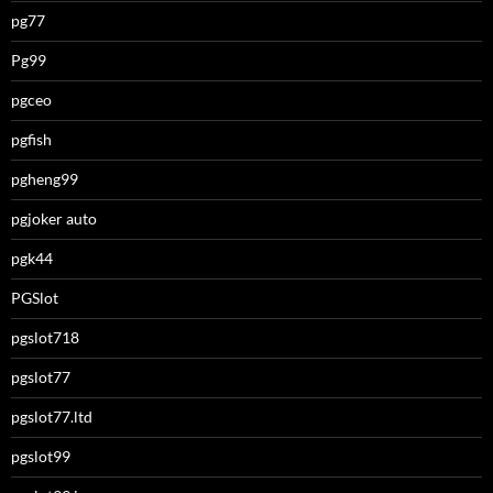
pg77
Pg99
pgceo
pgfish
pgheng99
pgjoker auto
pgk44
PGSlot
pgslot718
pgslot77
pgslot77.ltd
pgslot99