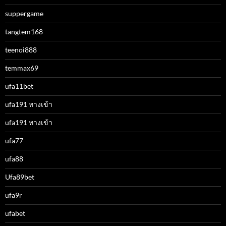
suppergame
tangtem168
teenoi888
temmax69
ufa11bet
ufa191 ทางเข้า
ufa191 ทางเข้า
ufa77
ufa88
Ufa89bet
ufa9r
ufabet