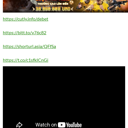
https://cutly.info/debet
https://bitt.to/v76c82
https://shorturl.asia/QFfSa
https://t.co/c1sfkICnGi