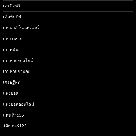
เครดิตฟรี
เดิมพันกีฬา
เว็บคาสิโนออนไลน์
เว็บถูกหวย
เว็บพนัน
เว็บหวยออนไลน์
เว็บหวยฮานอย
เศรษฐี99
แทงบอล
แทงบอลออนไลน์
แพนด้า555
โจ๊กเกอร์123