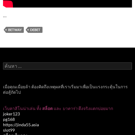
…
BETWAY
DEBET
ค้นหา
สำหรับ:
เมื่อคุณเมื่อยล้า ต้องคิดถึงเหตุผลที่เราเริ่มมาเพื่อเป็นแรงกระตุ้นในการ
ต่อสู้ถัดไป
เว็บคาสิโนน่าเล่น ทั้ง
สล็อต
และ
บาคาร่า
ตึงจริงแตกบ่อยมาก
joker123
pg168
https://jinda55.asia
slot99