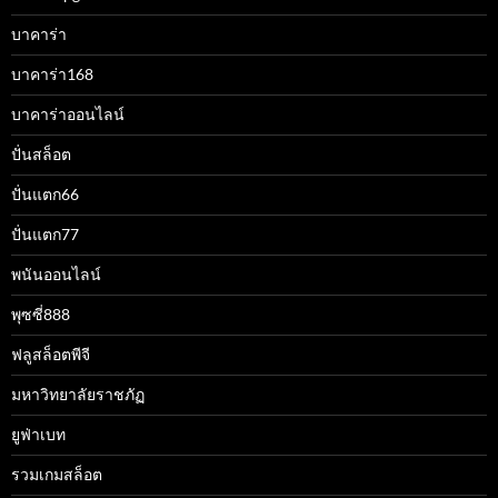
บาคาร่า
บาคาร่า168
บาคาร่าออนไลน์
ปั่นสล็อต
ปั่นแตก66
ปั่นแตก77
พนันออนไลน์
พุซซี่888
ฟลูสล็อตพีจี
มหาวิทยาลัยราชภัฏ
ยูฟ่าเบท
รวมเกมสล็อต