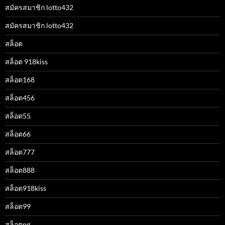
สมัครสมาชิก lotto432
สมัครสมาชิก lotto432
สล็อต
สล็อต 918kiss
สล็อต168
สล็อต456
สล็อต55
สล็อต66
สล็อต777
สล็อต888
สล็อต918kiss
สล็อต99
สล็อตpg