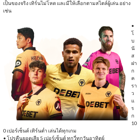
เป็นของจริง เทิร์นไม่โหด และมีให้เลือกตามสไตล์ผู้เล่น อย่าง
เช่น
•
โ
บ
นั
ส
ฝา
ก
ค
รา
ว
แ
ร
ก
10
0 เปอร์เซ็นต์ เทิร์นต่ำ เล่นได้ทุกเกม
• โปรคืนยอดเสีย 5 เปอร์เซ็นต์ ทุกวี่ทุกวันอาทิตย์