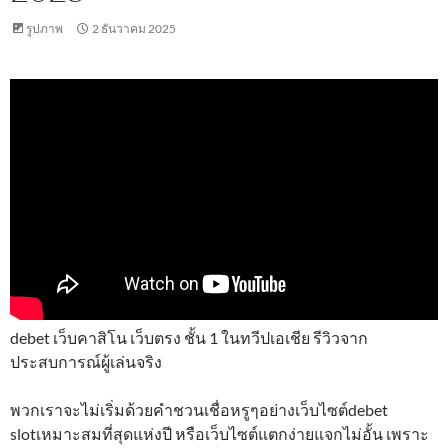
รูปภาพ
2 ธันวาคม 2025
debet เว็บคาสิโน เว็บตรง ชั้น 1 ในทวีปเอเชีย รีวิวจาก
ประสบการณ์ผู้เล่นจริง
พวกเราจะไม่เริ่มด้วยคำชวนเชื่อหรูๆอย่างเว็บไซต์debet
slotเหมาะสมที่สุดแห่งปี หรือเว็บไซต์แตกง่ายแจกไม่อั้น เพราะ