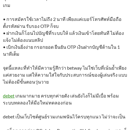
เกม
• การสมัครใช้เวลาไม่ถึง 2 นาที เพียงแค่เบอร์โทรศัพท์มือถือ
ตั้งรหัสผ่าน รับรอง OTP ก็จบ
• ฝากเงินก็โอนไปบัญชีที่ระบบให้ แล้วเงินเข้าโดยทันที ไม่ต้อง
แจ้ง ไม่ต้องแนบสลิป
• เบิกเงินยิ่งง่าย กรอกยอด ยืนยัน OTP เงินฝากบัญชีด้านใน 1
นาทีเต็ม
จุดนี้แหละที่ทำให้มีความรู้สึกว่า betway ไม่ใช่เว็บที่เน้นย้ำเพียง
แค่สวยงาม แต่ให้ความใส่ใจกับประสบการณ์ของผู้เล่นจริง แบบ
ไม่ต้องมีขั้นตอนวุ่นวาย
debet
เกมมากมาย ครบทุกค่ายดัง เล่นยังไงก็ไม่มีเบื่อ พร้อม
ระบบทดลองให้มือใหม่ทดลองก่อน
debet เป็นเว็บไซต์ศูนย์รวมเกมพนันไว้ครบทุกแนว ไม่ว่าจะเป็น