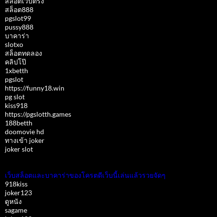
สล็อตเว็บตรง
สล็อต888
pgslot99
pussy888
บาคาร่า
slotxo
สล็อตทดลอง
คลิปโป๊
1xbetth
pgslot
https://funny18.win
pg slot
kiss918
https://pgslotth.games
188betth
doomovie hd
ทางเข้า joker
joker slot
เว็บสล็อตและบาคาร่าของโครตดีเว็บนี้เล่นแล้วรวยจัดๆ
918kiss
joker123
ดูหนัง
sagame