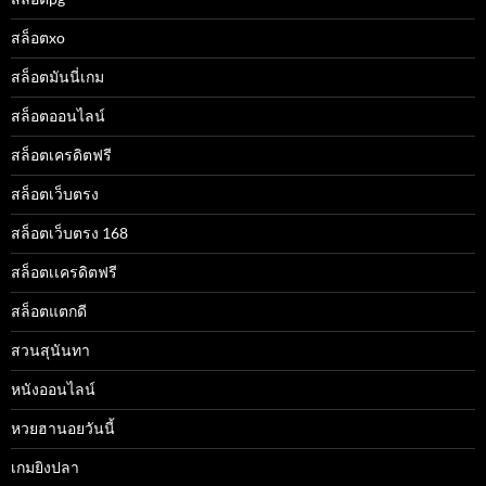
สล็อตxo
สล็อตมันนี่เกม
สล็อตออนไลน์
สล็อตเครดิตฟรี
สล็อตเว็บตรง
สล็อตเว็บตรง 168
สล็อตเเครดิตฟรี
สล็อตแตกดี
สวนสุนันทา
หนังออนไลน์
หวยฮานอยวันนี้
เกมยิงปลา