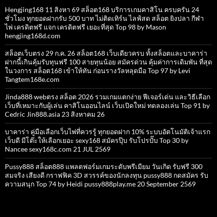
Hengjing168 11 สิงหา 69 สล็อต168 บริการเกมคาสิโน ครบครัน 24
ชั่วโมง ทุกยอดฝากรับ 500 บาท ไม่ติดเทิร์น ไลฟ์สด สล็อต ยิงปลา กีฬา
ไพ่ เครดิตฟรี แจก เครดิตฟรี เยอะที่สุด Top 98 by Mason
hengjing168d.com
สล็อตเว็บตรง 29 ก.ค. 26 สล็อต168 เว็บเดียวครบ ทั้งสล็อตและบาคาร่า
ฝากนี้เกินคุ้มรับทุนฟรี 100 สายทุนน้อย สมัครด่วน คุ้มค่าการเดิมพัน ที่สุด
ในวงการ สล็อต168 เข้าให้ทัน ก่อนรางวัลหลุดมือ Top 97 by Levi
Tangtem168e.com
Jinda888 webตรง สล็อต 2026 รวมเกมแตกง่าย ฟีเจอร์เด่น และวิธีเลือก
เว็บที่เหมาะกับผู้เล่น คาสิโนออนไลน์ เว็บเปิดใหม่ ทดลองเล่น Top 91 by
Cedric Jin888.asia 23 สิงหาคม 26
บาคาร่า คู่มือเลือกเว็บไพ่ที่ควรรู้ ทุกยอดฝาก 10% ระบบอัตโนมัติเจ้าแรก
เว็บดี มีโต๊ะให้เลือกเยอะ sexy168 สมัครปุ๊บ รับโปรปั๊บ Top 30 by
Nancee sexy168c.com 21 JUL 2569
Pussy888 สล็อต888 แพลตฟอร์มเกมระดับพรีเมียม วันเกิด รับฟรี 300
สมจริง เสียงดี กราฟฟิค 3D สวรรค์ของนักลงทุน pussy888 กดสมัคร รับ
ความสนุก Top 74 by Heidi pussy888play.me 20 September 2569