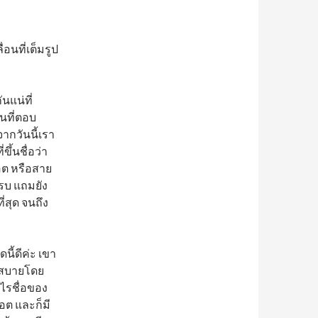
อนที่เต็มรูป
นแน่ที่
นที่ตอบ
จากวันนี้เรา
ขึ้นชื่อว่า
็อต หรือสาย
ครบ แถมยัง
่สุด จนถึง
นี้ดีค่ะ เขา
กสบายโดย
ไรชื่อของ
อต และก็มี