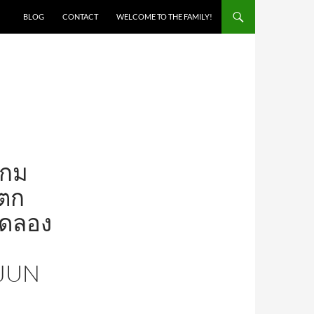
ข้ามไปยังเนื้อหา
BLOG
CONTACT
WELCOME TO THE FAMILY!
เกม
แตก
ทดลอง
JUN