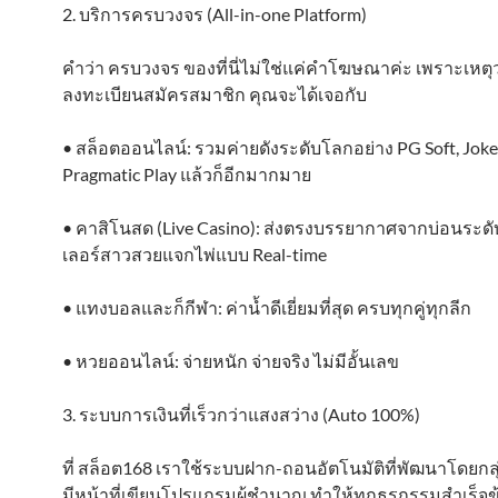
2. บริการครบวงจร (All-in-one Platform)
คำว่า ครบวงจร ของที่นี่ไม่ใช่แค่คำโฆษณาค่ะ เพราะเหตุว่
ลงทะเบียนสมัครสมาชิก คุณจะได้เจอกับ
• สล็อตออนไลน์: รวมค่ายดังระดับโลกอย่าง PG Soft, Joke
Pragmatic Play แล้วก็อีกมากมาย
• คาสิโนสด (Live Casino): ส่งตรงบรรยากาศจากบ่อนระดั
เลอร์สาวสวยแจกไพ่แบบ Real-time
• แทงบอลและก็กีฬา: ค่าน้ำดีเยี่ยมที่สุด ครบทุกคู่ทุกลีก
• หวยออนไลน์: จ่ายหนัก จ่ายจริง ไม่มีอั้นเลข
3. ระบบการเงินที่เร็วกว่าแสงสว่าง (Auto 100%)
ที่ สล็อต168 เราใช้ระบบฝาก-ถอนอัตโนมัติที่พัฒนาโดยกลุ
มีหน้าที่เขียนโปรแกรมผู้ชำนาญ ทำให้ทุกธุรกรรมสำเร็จข