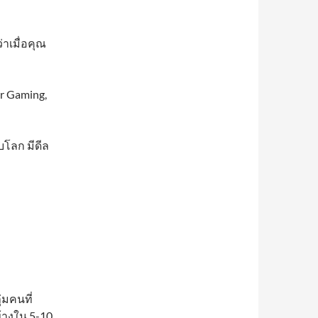
าเมื่อคุณ
r Gaming,
บโลก มีดีล
่มคนที่
้างใน 5-10