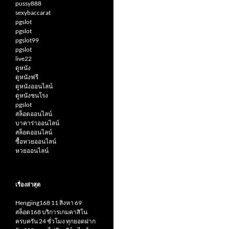
pussy888
sexybaccarat
pgslot
pgslot
pgslot99
pgslot
live22
ดูหนัง
ดูหนังฟรี
ดูหนังออนไลน์
ดูหนังชนโรง
pgslot
สล็อตออนไลน์
บาคาร่าออนไลน์
สล็อตออนไลน์
ซื้อหวยออนไลน์
หวยออนไลน์
เรื่องล่าสุด
Hengjing168 11 สิงหา 69
สล็อต168 บริการเกมคาสิโน
ครบครัน 24 ชั่วโมง ทุกยอดฝาก