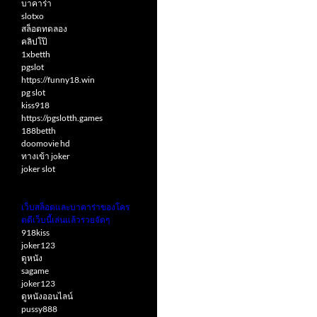
บาคาร่า
slotxo
สล็อตทดลอง
คลิปโป๊
1xbetth
pgslot
https://funny18.win
pg slot
kiss918
https://pgslotth.games
188betth
doomovie hd
ทางเข้า joker
joker slot
เว็บสล็อตและบาคาร่าของโคร
ตดีเว็บนี้เล่นแล้วรวยจัดๆ
918kiss
joker123
ดูหนัง
sagame
joker123
ดูหนังออนไลน์
pussy888