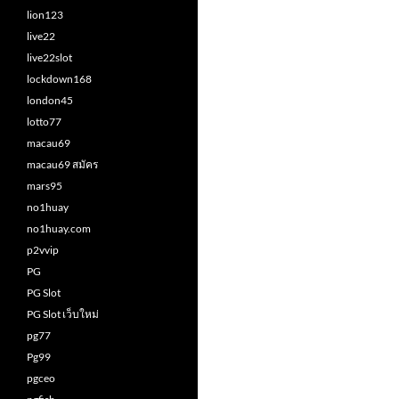
lion123
live22
live22slot
lockdown168
london45
lotto77
macau69
macau69 สมัคร
mars95
no1huay
no1huay.com
p2vvip
PG
PG Slot
PG Slot เว็บใหม่
pg77
Pg99
pgceo