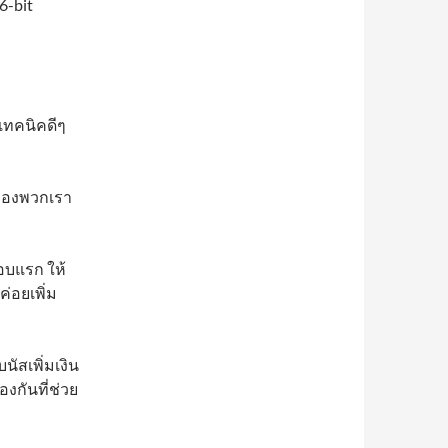
6-bit
เทคนิคดีๆ
ต์ของพวกเรา
่รอบแรก ให้
่อยเพิ่ม
นัสเพิ่มเงิน
องกันที่ช่วย