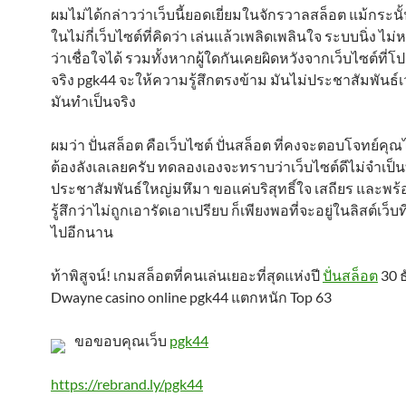
ผมไม่ได้กล่าวว่าเว็บนี้ยอดเยี่ยมในจักรวาลสล็อต แม้กระนั้
ในไม่กี่เว็บไซต์ที่คิดว่า เล่นแล้วเพลิดเพลินใจ ระบบนิ่ง ไม
ว่าเชื่อใจได้ รวมทั้งหากผู้ใดกันเคยผิดหวังจากเว็บไซต์ที่
จริง pgk44 จะให้ความรู้สึกตรงข้าม มันไม่ประชาสัมพันธ์เว
มันทำเป็นจริง
ผมว่า ปั่นสล็อต คือเว็บไซต์ ปั่นสล็อต ที่คงจะตอบโจทย์คุณ
ต้องลังเลเลยครับ ทดลองเองจะทราบว่าเว็บไซต์ดีไม่จำเป็นท
ประชาสัมพันธ์ใหญ่มหึมา ขอแค่บริสุทธิ์ใจ เสถียร และพร
รู้สึกว่าไม่ถูกเอารัดเอาเปรียบ ก็เพียงพอที่จะอยู่ในลิสต์เว็บ
ไปอีกนาน
ท้าพิสูจน์! เกมสล็อตที่คนเล่นเยอะที่สุดแห่งปี
ปั่นสล็อต
30 ธ
Dwayne casino online pgk44 แตกหนัก Top 63
ขอขอบคุณเว็บ
pgk44
https://rebrand.ly/pgk44