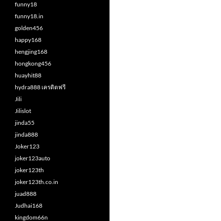
funny18
funny18.in
golden456
happy168
hengjing168
hongkong456
huayhit88
hydra888 เครดิตฟรี
Jili
Jilislot
jinda55
jinda888
Joker123
joker123auto
joker123th
joker123th.co.in
juad888
Judhai168
kingdom66n