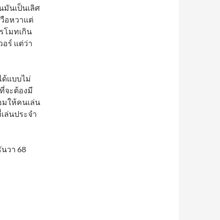
นมันเป็นเลิศ
่หวือหวาแต่
โปรโมทเกิน
อร์ แต่ว่า
ได้แบบไม่
ี่จะต้องมี
้อมให้คนเล่น
ที่เล่นประจำ
ันวา 68