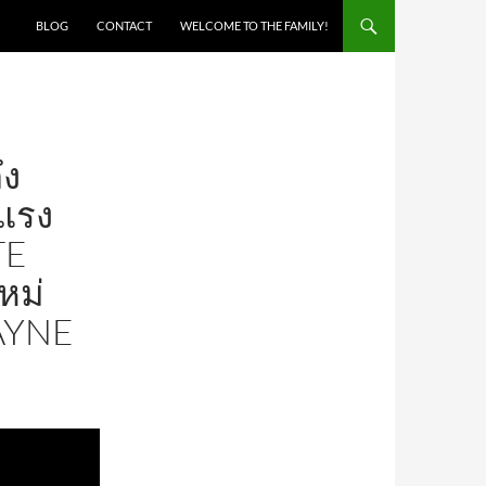
ข้ามไปยังเนื้อหา
BLOG
CONTACT
WELCOME TO THE FAMILY!
ึง
าแรง
TE
หม่
AYNE