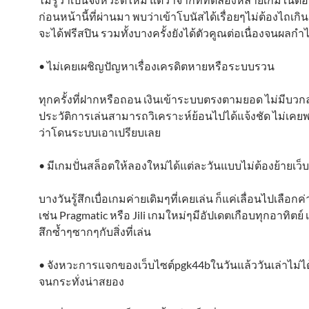
ก่อนหน้านี้ที่ผ่านมา พบว่าเข้าโบนัสได้เรื่อยๆไม่ต้องไถเกิ
จะได้ฟรีสปิน รวมทั้งบางครั้งยังได้ตัวคูณต่อเนื่องจนผลกำไ
• ไม่เคยเผชิญปัญหาเรื่องเครดิตหายหรือระบบรวน
ทุกครั้งที่ฝากหรือถอน เงินเข้าระบบตรงตามยอด ไม่มีบว
ประวัติการเล่นสามารถวิเคราะห์ย้อนไปได้แจ้งชัด ไม่เคยพ
ว่าโดนระบบเอาเปรียบเลย
• มีเกมปั่นสล็อตให้ลองใหม่ได้แต่ละวันแบบไม่ต้องย้ายเว็บ
บางวันรู้สึกเบื่อเกมค่ายเดิมๆที่เคยเล่น ก็แค่เลื่อนไปเลือกค
เช่น Pragmatic หรือ Jili เกมใหม่ๆมีอัปเดตเกือบทุกอาทิตย์ เล
สึกซ้ำๆซากๆกับสิ่งที่เล่น
• จังหวะการแจกของเว็บไซต์pgk44bในวันแล้ววันเล่าไม่
จนกระทั่งน่าสยอง