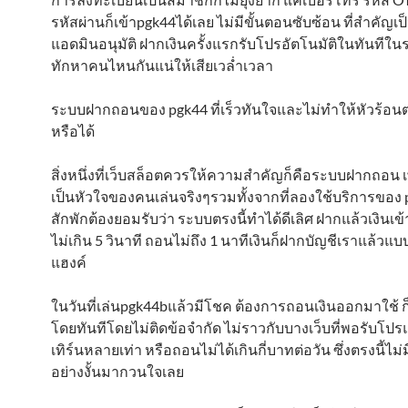
รหัสผ่านก็เข้าpgk44ได้เลย ไม่มีขั้นตอนซับซ้อน ที่สำคัญเป
แอดมินอนุมัติ ฝากเงินครั้งแรกรับโปรอัตโนมัติในทันทีใน
ทักหาคนไหนกันแน่ให้เสียเวล่ำเวลา
ระบบฝากถอนของ pgk44 ที่เร็วทันใจและไม่ทำให้หัวร้อนต
หรือได้
สิ่งหนึ่งที่เว็บสล็อตควรให้ความสำคัญก็คือระบบฝากถอน 
เป็นหัวใจของคนเล่นจริงๆรวมทั้งจากที่ลองใช้บริการของ
สักพักต้องยอมรับว่า ระบบตรงนี้ทำได้ดีเลิศ ฝากแล้วเงินเข
ไม่เกิน 5 วินาที ถอนไม่ถึง 1 นาทีเงินก็ฝากบัญชีเราแล้วแบ
แฮงค์
ในวันที่เล่นpgk44bแล้วมีโชค ต้องการถอนเงินออกมาใช้ ก
โดยทันทีโดยไม่ติดข้อจำกัด ไม่ราวกับบางเว็บที่พอรับโปร
เทิร์นหลายเท่า หรือถอนไม่ได้เกินกี่บาทต่อวัน ซึ่งตรงนี้ไม่ม
อย่างงั้นมากวนใจเลย