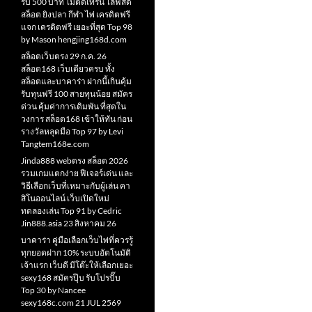
รับ 500 บาท ไม่ติดเทิร์น ไลฟ์สด
สล็อต ยิงปลา กีฬา ไพ่ เครดิตฟรี
แจก เครดิตฟรี เยอะที่สุด Top 98
by Mason hengjing168d.com
สล็อตเว็บตรง 29 ก.ค. 26
สล็อต168 เว็บเดียวครบ ทั้ง
สล็อตและบาคาร่า ฝากนี้เกินคุ้ม
รับทุนฟรี 100 สายทุนน้อย สมัคร
ด่วน คุ้มค่าการเดิมพัน ที่สุดใน
วงการ สล็อต168 เข้าให้ทัน ก่อน
รางวัลหลุดมือ Top 97 by Levi
Tangtem168e.com
Jinda888 webตรง สล็อต 2026
รวมเกมแตกง่าย ฟีเจอร์เด่น และ
วิธีเลือกเว็บที่เหมาะกับผู้เล่น คา
สิโนออนไลน์ เว็บเปิดใหม่
ทดลองเล่น Top 91 by Cedric
Jin888.asia 23 สิงหาคม 26
บาคาร่า คู่มือเลือกเว็บไพ่ที่ควรรู้
ทุกยอดฝาก 10% ระบบอัตโนมัติ
เจ้าแรก เว็บดี มีโต๊ะให้เลือกเยอะ
sexy168 สมัครปุ๊บ รับโปรปั๊บ
Top 30 by Nancee
sexy168c.com 21 JUL 2569