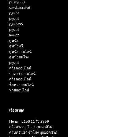
pussy888
sexybaccarat
pgslot
pgslot
pgslot99
pgslot
live22
ดูหนัง
ดูหนังฟรี
ดูหนังออนไลน์
ดูหนังชนโรง
pgslot
สล็อตออนไลน์
บาคาร่าออนไลน์
สล็อตออนไลน์
ซื้อหวยออนไลน์
หวยออนไลน์
เรื่องล่าสุด
Hengjing168 11 สิงหา 69
สล็อต168 บริการเกมคาสิโน
ครบครัน 24 ชั่วโมง ทุกยอดฝาก