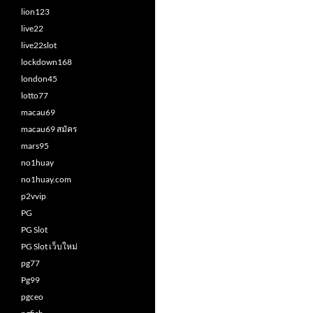
lion123
live22
live22slot
lockdown168
london45
lotto77
macau69
macau69 สมัคร
mars95
no1huay
no1huay.com
p2vvip
PG
PG Slot
PG Slot เว็บใหม่
pg77
Pg99
pgceo