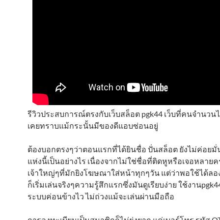
รีวิวประสบการณ์ตรงกับเว็บสล็อต pgk44 เว็บที่คนจำนวนไม
เคยทราบแม้กระนั้นมีของดีแอบซ่อนอยู่
ต้องบอกตรงๆว่าตอนแรกที่ได้ยินชื่อ ปั่นสล็อต ยังไม่ค่อยมั่
แห่งนี้เป็นอย่างไร เนื่องจากไม่ใช่ชื่อที่ติดหูหรือเจอหลายค
เจ้าใหญ่ๆที่มักยิงโฆษณาใส่หน้าทุกๆวัน แต่ว่าพอใช้ได้
ก็เริ่มเล่นจริงๆความรู้สึกแรกซึ่งมันดูเรียบง่าย ใช้งานpgk
ระบบค่อนข้างไว ไม่ถ่วงแม้จะเล่นผ่านมือถือ
การลงทะเบียนเป็นสมาชิกก็ไม่ยุ่งยาก แค่เบอร์โทร รหัส OT