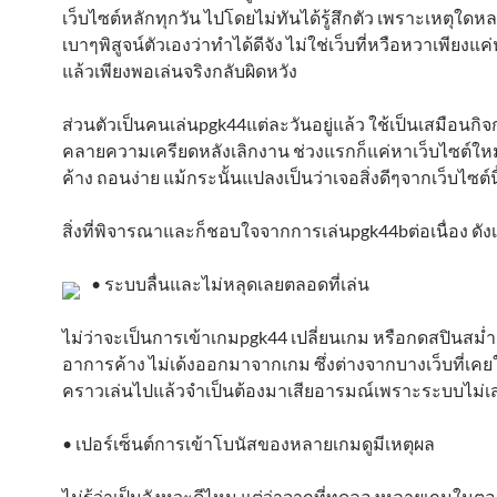
เว็บไซต์หลักทุกวัน ไปโดยไม่ทันได้รู้สึกตัว เพราะเหตุใด
เบาๆพิสูจน์ตัวเองว่าทำได้ดีจัง ไม่ใช่เว็บที่หวือหวาเพียงแ
แล้วเพียงพอเล่นจริงกลับผิดหวัง
ส่วนตัวเป็นคนเล่นpgk44แต่ละวันอยู่แล้ว ใช้เป็นเสมือนกิ
คลายความเครียดหลังเลิกงาน ช่วงแรกก็แค่หาเว็บไซต์ใหม่
ค้าง ถอนง่าย แม้กระนั้นแปลงเป็นว่าเจอสิ่งดีๆจากเว็บไซต์น
สิ่งที่พิจารณาและก็ชอบใจจากการเล่นpgk44bต่อเนื่อง ดังเ
• ระบบลื่นและไม่หลุดเลยตลอดที่เล่น
ไม่ว่าจะเป็นการเข้าเกมpgk44 เปลี่ยนเกม หรือกดสปินสม่ำ
อาการค้าง ไม่เด้งออกมาจากเกม ซึ่งต่างจากบางเว็บที่เคยใช
คราวเล่นไปแล้วจำเป็นต้องมาเสียอารมณ์เพราะระบบไม่เ
• เปอร์เซ็นต์การเข้าโบนัสของหลายเกมดูมีเหตุผล
ไม่รู้ว่าเป็นจังหวะดีไหม แต่ว่าจากที่ทดลองหลายเกมในต