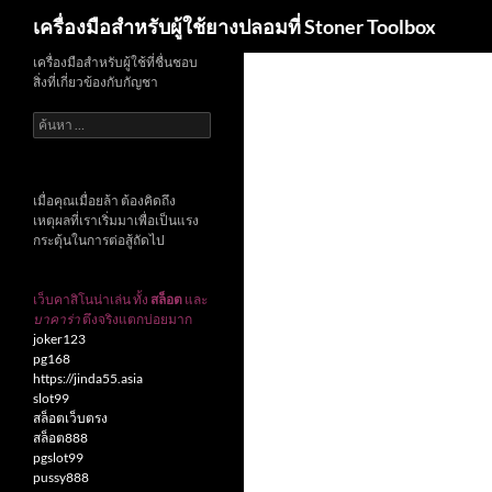
ค้นหา
เครื่องมือสำหรับผู้ใช้ยางปลอมที่ Stoner Toolbox
เครื่องมือสำหรับผู้ใช้ที่ชื่นชอบ
สิ่งที่เกี่ยวข้องกับกัญชา
ค้นหา
สำหรับ:
เมื่อคุณเมื่อยล้า ต้องคิดถึง
เหตุผลที่เราเริ่มมาเพื่อเป็นแรง
กระตุ้นในการต่อสู้ถัดไป
เว็บคาสิโนน่าเล่น ทั้ง
สล็อต
และ
บาคาร่า
ตึงจริงแตกบ่อยมาก
joker123
pg168
https://jinda55.asia
slot99
สล็อตเว็บตรง
สล็อต888
pgslot99
pussy888