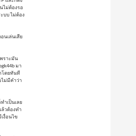
็นไม่ต้องรอ
ระบบ ไม่ต้อง
อนเล่นเสีย
เพราะมัน
 pgk44b มา
้าโดยทันที
บไม่มีคำว่า
็ทำเป็นเลย
แล้วต้องทำ
ีเงื่อนไข