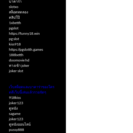
บาคาร่า
slotxo
สล็อตทดลอง
คลิปโป๊
1xbetth
pgslot
https://funny18.win
pg slot
kiss918
https://pgslotth.games
188betth
doomovie hd
ทางเข้า joker
joker slot
เว็บสล็อตและบาคาร่าของโคร
ตดีเว็บนี้เล่นแล้วรวยจัดๆ
918kiss
joker123
ดูหนัง
sagame
joker123
ดูหนังออนไลน์
pussy888