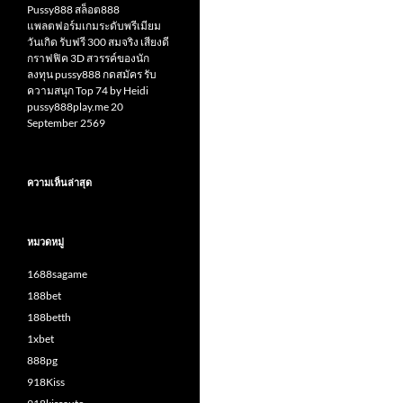
Pussy888 สล็อต888
แพลตฟอร์มเกมระดับพรีเมียม
วันเกิด รับฟรี 300 สมจริง เสียงดี
กราฟฟิค 3D สวรรค์ของนัก
ลงทุน pussy888 กดสมัคร รับ
ความสนุก Top 74 by Heidi
pussy888play.me 20
September 2569
ความเห็นล่าสุด
หมวดหมู่
1688sagame
188bet
188betth
1xbet
888pg
918Kiss