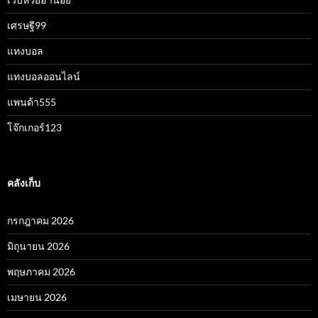
เศรษฐี99
แทงบอล
แทงบอลออนไลน์
แพนด้า555
โจ๊กเกอร์123
คลังเก็บ
กรกฎาคม 2026
มิถุนายน 2026
พฤษภาคม 2026
เมษายน 2026