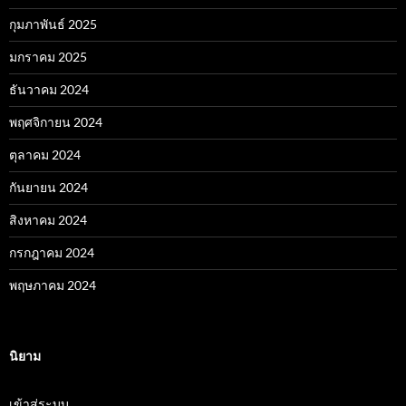
กุมภาพันธ์ 2025
มกราคม 2025
ธันวาคม 2024
พฤศจิกายน 2024
ตุลาคม 2024
กันยายน 2024
สิงหาคม 2024
กรกฎาคม 2024
พฤษภาคม 2024
นิยาม
เข้าสู่ระบบ