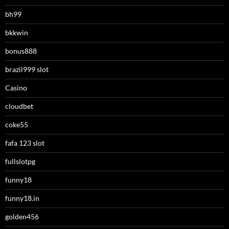
bh99
bkkwin
bonus888
brazil999 slot
Casino
cloudbet
coke55
fafa 123 slot
fullslotpg
funny18
funny18.in
golden456