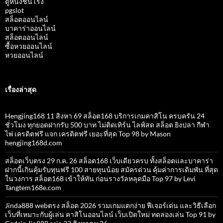
ดูหนังชนโรง
pgslot
สล็อตออนไลน์
บาคาร่าออนไลน์
สล็อตออนไลน์
ซื้อหวยออนไลน์
หวยออนไลน์
เรื่องล่าสุด
Hengjing168 11 สิงหา 69 สล็อต168 บริการเกมคาสิโน ครบครัน 24
ชั่วโมง ทุกยอดฝากรับ 500 บาท ไม่ติดเทิร์น ไลฟ์สด สล็อต ยิงปลา กีฬา
ไพ่ เครดิตฟรี แจก เครดิตฟรี เยอะที่สุด Top 98 by Mason
hengjing168d.com
สล็อตเว็บตรง 29 ก.ค. 26 สล็อต168 เว็บเดียวครบ ทั้งสล็อตและบาคาร่า
ฝากนี้เกินคุ้มรับทุนฟรี 100 สายทุนน้อย สมัครด่วน คุ้มค่าการเดิมพัน ที่สุด
ในวงการ สล็อต168 เข้าให้ทัน ก่อนรางวัลหลุดมือ Top 97 by Levi
Tangtem168e.com
Jinda888 webตรง สล็อต 2026 รวมเกมแตกง่าย ฟีเจอร์เด่น และวิธีเลือก
เว็บที่เหมาะกับผู้เล่น คาสิโนออนไลน์ เว็บเปิดใหม่ ทดลองเล่น Top 91 by