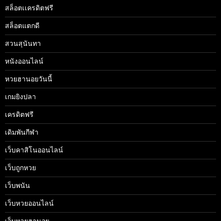
สล็อตเเครดิตฟรี
สล็อตแตกดี
สวนสุนันทา
หนังออนไลน์
หวยฮานอยวันนี้
เกมยิงปลา
เครดิตฟรี
เดิมพันกีฬา
เว็บคาสิโนออนไลน์
เว็บถูกหวย
เว็บพนัน
เว็บหวยออนไลน์
เว็บหวยฮานอย