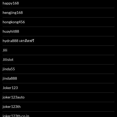
happy168
hengjing168
hongkong456
huayhit88
hydra888 เครดิตฟรี
Jili
Jilislot
jinda55
jinda888
Joker123
joker123auto
joker123th
joker123th.co.in