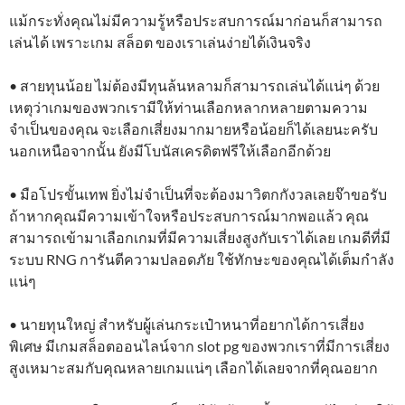
แม้กระทั่งคุณไม่มีความรู้หรือประสบการณ์มาก่อนก็สามารถ
เล่นได้ เพราะเกม สล็อต ของเราเล่นง่ายได้เงินจริง
• สายทุนน้อย ไม่ต้องมีทุนล้นหลามก็สามารถเล่นได้แน่ๆ ด้วย
เหตุว่าเกมของพวกเรามีให้ท่านเลือกหลากหลายตามความ
จำเป็นของคุณ จะเลือกเสี่ยงมากมายหรือน้อยก็ได้เลยนะครับ
นอกเหนือจากนั้น ยังมีโบนัสเครดิตฟรีให้เลือกอีกด้วย
• มือโปรขั้นเทพ ยิ่งไม่จำเป็นที่จะต้องมาวิตกกังวลเลยจ๊าขอรับ
ถ้าหากคุณมีความเข้าใจหรือประสบการณ์มากพอแล้ว คุณ
สามารถเข้ามาเลือกเกมที่มีความเสี่ยงสูงกับเราได้เลย เกมดีที่มี
ระบบ RNG การันตีความปลอดภัย ใช้ทักษะของคุณได้เต็มกำลัง
แน่ๆ
• นายทุนใหญ่ สำหรับผู้เล่นกระเป๋าหนาที่อยากได้การเสี่ยง
พิเศษ มีเกมสล็อตออนไลน์จาก slot pg ของพวกเราที่มีการเสี่ยง
สูงเหมาะสมกับคุณหลายเกมแน่ๆ เลือกได้เลยจากที่คุณอยาก