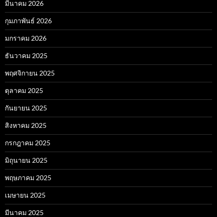
มีนาคม 2026
กุมภาพันธ์ 2026
มกราคม 2026
ธันวาคม 2025
พฤศจิกายน 2025
ตุลาคม 2025
กันยายน 2025
สิงหาคม 2025
กรกฎาคม 2025
มิถุนายน 2025
พฤษภาคม 2025
เมษายน 2025
มีนาคม 2025