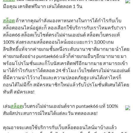
มือคุณ เครดิตฟรีมาก เล่นได้ตลอด 1 วัน
สล็อต
ถ้าหากคุณกำลังมองหาหนทางในการได้กำไรกับเว็บ
สล็อตออนไลน์อยู่ล่ะก็ ลองเลือกใช้บริการกับเราไหมครับ? เรา
สล็อต66 สล็อตเว็บไซต์ตรงไม่ผ่านเอเย่นต์ สล็อตเว็บตรงแท้
100% ส่งตรงเกมสล็อตออนไลน์เยอะแยะกว่า 3,000 เกม
ลิขสิทธิ์แท้จากค่ายเกมชั้นหนึ่งระดับนานาชาติมากมาย นำโดย
ค่ายเกมดังอย่าง puntaek66 แล้วก็ค่ายเกมอื่นๆอีกมากมาย มา
พร้อมโปรโมชั่นและก็โบนัสเครดิตฟรีอีกมากมาย สามารถเข้า
มาได้กำไรกับเราได้ตลอด 24 ชั่วโมง เว็บไซต์ตรงไม่ผ่านเอเย่นต์
ที่มีความน่าไว้วางใจและความปลอดภัยสูง เล่นได้เท่าไหร่ก็
ถอนได้ไม่มีกั๊ก สมัครสมาชิกใหม่แล้วรับโปรโมชั่นพิเศษได้โดย
ทันที สมัครเลย!
เล่น
สล็อต
เว็บตรงไม่ผ่านเอเย่นต์จาก puntaek66 แท้ 100%
สัมผัสประสบการณ์ใหม่ได้แต่ละวัน ทดลองเลย!
คุณอาจจะเคยใช้บริการกับเว็บสล็อตออนไลน์มาบ้างแล้ว