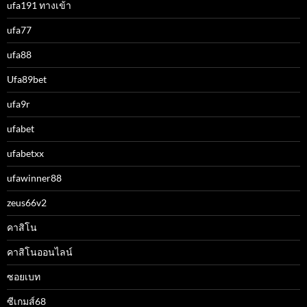
ufa191 ทางเข้า
ufa77
ufa88
Ufa89bet
ufa9r
ufabet
ufabetxx
ufawinner88
zeus66v2
คาสิโน
คาสิโนออนไลน์
ซอยเบท
ซีเกมส์68