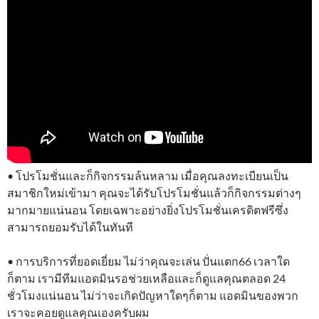
• โปรโมชั่นและก็กิจกรรมล้นหลาม เมื่อคุณลงทะเบียนเป็น
สมาชิกใหม่เข้ามา คุณจะได้รับโปรโมชั่นแล้วก็กิจกรรมต่างๆ
มากมายแน่นอน โดยเฉพาะอย่างยิ่งโปรโมชั่นเครดิตฟรีซึ่ง
สามารถยอมรับได้ในทันที
• การบริการที่ยอดเยี่ยม ไม่ว่าคุณจะเล่น ปั่นแตก66 เวลาใด
ก็ตาม เรามีทีมแอดมินรอช่วยเหลือและก็ดูแลคุณตลอด 24
ชั่วโมงแน่นอน ไม่ว่าจะเกิดปัญหาใดๆก็ตาม แอดมินของพวก
เราจะคอยดูแลคุณเองครับผม