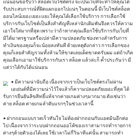
แน่นอนขอรับว่า สล็อตเว็บไซต์ตรง จะเป็นเว็บที่จะทำให้คุณได้
รับประสบการณ์ที่ผิดแผกออกไปแน่ๆ ในตอนนี้ มีเว็บไซต์สล็อต
ออนไลน์เยอะเยอะแยะให้คุณได้เลือกใช้บริการ การเลือกใช้
บริการกับเว็บไซต์เป็นสิ่งสำคัญที่เหล่านักเดิมพันจึงควรให้ความ
เอาใจใส่มากที่สุด เพราะว่าถ้าหากคุณเลือกใช้บริการกับเว็บที่
มิได้มาตรฐานหรือเปล่ามีความปลอดภัย ช่องทางสำหรับการ
ทำเงินของคุณก็จะน้อยลงทันที ด้วยเหตุดังกล่าว การเลือกของ
คุณก็เลยสำคัญรวมทั้งห้ามให้ขาดเลยเด็ดขาดครับผม แต่ถ้าเกิด
คุณเลือกเอามาใช้บริการกับเรา สล็อต แล้วล่ะก็ ค้ำประกันว่า มี
แต่ว่าได้กับได้แน่นอน
• มีความน่านับถือ เนื่องจากเราเป็นเว็บไซต์ตรงไม่ผ่าน
เอเย่นต์ที่มีความน่าไว้ใจแล้วก็ความปลอดภัยเยอะที่สุด ได้
รับการยืนยันลิขสิทธิ์แท้จากค่ายเกมต่างๆมากมาย ดังเช่นว่า
ค่าย สล็อต ค่ายเกมลำดับแรกๆในช่วงเวลานี้
• ฝากถอนแบบรวดเร็วทันใจ ไม่ต้องฝากถอนกับแอดมินอีกต่อ
ไป เนื่องจากว่าระบบฝากถอนออโต้ของเราสามารถทำรายการ
ต่างๆด้วยตัวเองได้เลย ใช้เวลาไม่กี่วินาทีแค่นั้น สามารถทำ