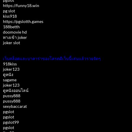
pgslot
https://funny18.win
pg slot
kiss918
https://pgslotth.games
188betth
doomovie hd
ทางเข้า joker
joker slot
เว็บสล็อตและบาคาร่าของโครตดีเว็บนี้เล่นแล้วรวยจัดๆ
918kiss
joker123
ดูหนัง
sagame
joker123
ดูหนังออนไลน์
pussy888
pussy888
sexybaccarat
pgslot
pgslot
pgslot99
pgslot