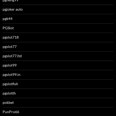
pgjoker auto
pgk44
PGSlot
pgslot718
pgslot77
pgslot77.ltd
pgslot99
pgslot99.in
pgslotfish
pgslotth
pokbet
PunPro66