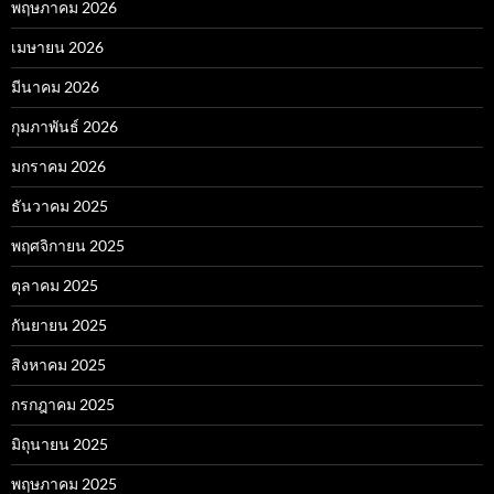
พฤษภาคม 2026
เมษายน 2026
มีนาคม 2026
กุมภาพันธ์ 2026
มกราคม 2026
ธันวาคม 2025
พฤศจิกายน 2025
ตุลาคม 2025
กันยายน 2025
สิงหาคม 2025
กรกฎาคม 2025
มิถุนายน 2025
พฤษภาคม 2025