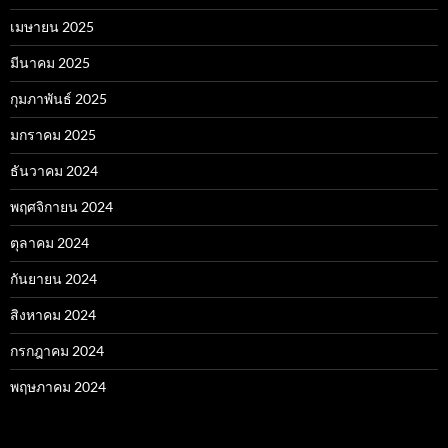
เมษายน 2025
มีนาคม 2025
กุมภาพันธ์ 2025
มกราคม 2025
ธันวาคม 2024
พฤศจิกายน 2024
ตุลาคม 2024
กันยายน 2024
สิงหาคม 2024
กรกฎาคม 2024
พฤษภาคม 2024