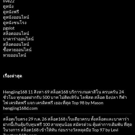
live22
ดูหนัง
ดูหนังฟรี
ดูหนังออนไลน์
ดูหนังชนโรง
pgslot
สล็อตออนไลน์
บาคาร่าออนไลน์
สล็อตออนไลน์
ซื้อหวยออนไลน์
หวยออนไลน์
เรื่องล่าสุด
Hengjing168 11 สิงหา 69 สล็อต168 บริการเกมคาสิโน ครบครัน 24
ชั่วโมง ทุกยอดฝากรับ 500 บาท ไม่ติดเทิร์น ไลฟ์สด สล็อต ยิงปลา กีฬา
ไพ่ เครดิตฟรี แจก เครดิตฟรี เยอะที่สุด Top 98 by Mason
hengjing168d.com
สล็อตเว็บตรง 29 ก.ค. 26 สล็อต168 เว็บเดียวครบ ทั้งสล็อตและบาคาร่า
ฝากนี้เกินคุ้มรับทุนฟรี 100 สายทุนน้อย สมัครด่วน คุ้มค่าการเดิมพัน ที่สุด
ในวงการ สล็อต168 เข้าให้ทัน ก่อนรางวัลหลุดมือ Top 97 by Levi