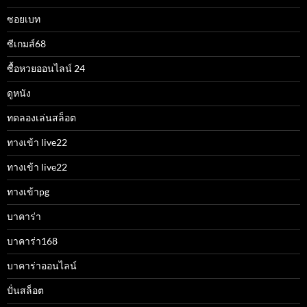
ซอยเบท
ซีเกมส์68
ซื้อหวยออนไลน์ 24
ดูหนัง
ทดลองเล่นสล็อต
ทางเข้า live22
ทางเข้า live22
ทางเข้าpg
บาคาร่า
บาคาร่า168
บาคาร่าออนไลน์
ปั่นสล็อต