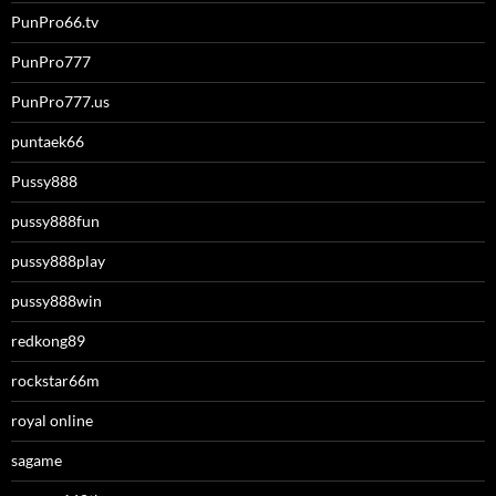
PunPro66.tv
PunPro777
PunPro777.us
puntaek66
Pussy888
pussy888fun
pussy888play
pussy888win
redkong89
rockstar66m
royal online
sagame