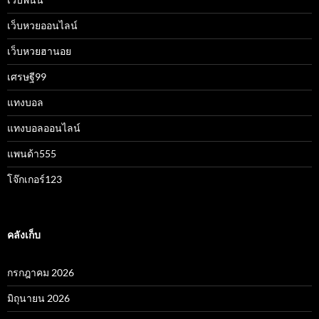
เว็บหวยออนไลน์
เว็บหวยฮานอย
เศรษฐี99
แทงบอล
แทงบอลออนไลน์
แพนด้า555
โจ๊กเกอร์123
คลังเก็บ
กรกฎาคม 2026
มิถุนายน 2026