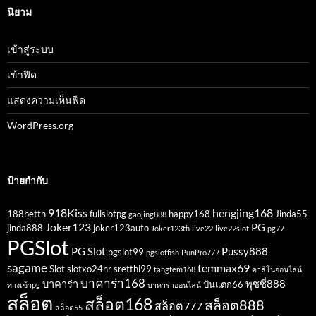
นิยาม
เข้าสู่ระบบ
เข้าฟีด
แสดงความเห็นฟีด
WordPress.org
ป้ายกำกับ
918Kiss
hengjing168
188betth
fullslotpg
happy168
Jinda55
gaojing888
Joker123
PG
jinda888
joker123auto
Joker123th
live22
live22slot
pg77
PGSlot
PG Slot
Pussy888
pgslot99
pgslotfish
PunPro777
sagame
temmax69
Slot
slotxo24hr
sretthi99
tangtem168
คาสิโนออนไลน์
บาคาร่า168
บาคาร่า
พุซซี่888
ปั่นแตก66
ทางเข้าpg
บาคาร่าออนไลน์
สล็อต
สล็อต168
สล็อต888
สล็อต777
สล็อต55