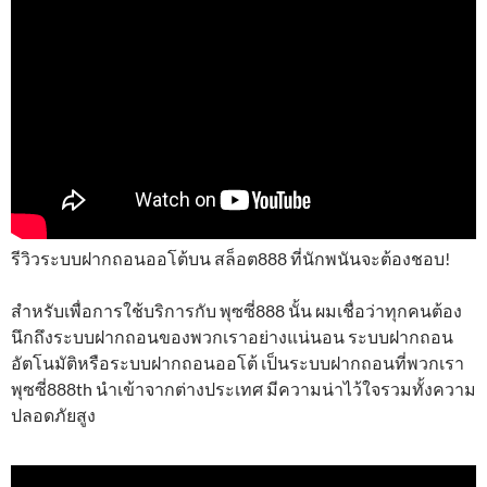
รีวิวระบบฝากถอนออโต้บน สล็อต888 ที่นักพนันจะต้องชอบ!
สำหรับเพื่อการใช้บริการกับ พุซซี่888 นั้น ผมเชื่อว่าทุกคนต้อง
นึกถึงระบบฝากถอนของพวกเราอย่างแน่นอน ระบบฝากถอน
อัตโนมัติหรือระบบฝากถอนออโต้ เป็นระบบฝากถอนที่พวกเรา
พุซซี่888th นำเข้าจากต่างประเทศ มีความน่าไว้ใจรวมทั้งความ
ปลอดภัยสูง