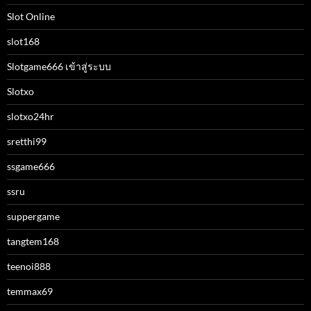
Slot Online
slot168
Slotgame666 เข้าสู่ระบบ
Slotxo
slotxo24hr
sretthi99
ssgame666
ssru
suppergame
tangtem168
teenoi888
temmax69