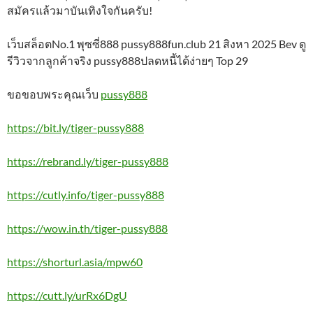
สมัครแล้วมาบันเทิงใจกันครับ!
เว็บสล็อตNo.1 พุซซี่888 pussy888fun.club 21 สิงหา 2025 Bev ดู
รีวิวจากลูกค้าจริง pussy888ปลดหนี้ได้ง่ายๆ Top 29
ขอขอบพระคุณเว็บ
pussy888
https://bit.ly/tiger-pussy888
https://rebrand.ly/tiger-pussy888
https://cutly.info/tiger-pussy888
https://wow.in.th/tiger-pussy888
https://shorturl.asia/mpw60
https://cutt.ly/urRx6DgU