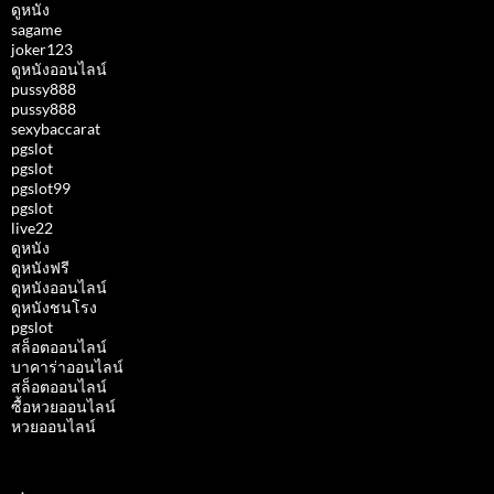
ดูหนัง
sagame
joker123
ดูหนังออนไลน์
pussy888
pussy888
sexybaccarat
pgslot
pgslot
pgslot99
pgslot
live22
ดูหนัง
ดูหนังฟรี
ดูหนังออนไลน์
ดูหนังชนโรง
pgslot
สล็อตออนไลน์
บาคาร่าออนไลน์
สล็อตออนไลน์
ซื้อหวยออนไลน์
หวยออนไลน์