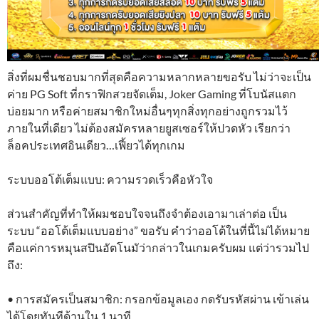
สิ่งที่ผมชื่นชอบมากที่สุดคือความหลากหลายขอรับ ไม่ว่าจะเป็น
ค่าย PG Soft ที่กราฟิกสวยจัดเต็ม, Joker Gaming ที่โบนัสแตก
บ่อยมาก หรือค่ายสมาชิกใหม่อื่นๆทุกสิ่งทุกอย่างถูกรวมไว้
ภายในที่เดียว ไม่ต้องสมัครหลายยูสเซอร์ให้ปวดหัว เรียกว่า
ล็อคประเทศอินเดียว…เฟี้ยวได้ทุกเกม
ระบบออโต้เต็มแบบ: ความรวดเร็วคือหัวใจ
ส่วนสำคัญที่ทำให้ผมชอบใจจนถึงจำต้องเอามาเล่าต่อ เป็น
ระบบ “ออโต้เต็มแบบอย่าง” ขอรับ คำว่าออโต้ในที่นี้ไม่ได้หมาย
คือแค่การหมุนสปินอัตโนมัว่ากล่าวในเกมครับผม แต่ว่ารวมไป
ถึง:
• การสมัครเป็นสมาชิก: กรอกข้อมูลเอง กดรับรหัสผ่าน เข้าเล่น
ได้โดยทันทีด้านใน 1 นาที