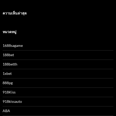
ความเห็นล่าสุด
หมวดหมู่
1688sagame
188bet
188betth
1xbet
888pg
918Kiss
918kissauto
ABA