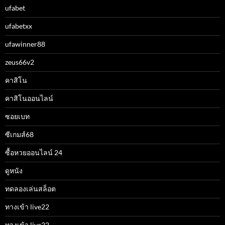
ufabet
ufabetxx
ufawinner88
zeus66v2
คาสิโน
คาสิโนออนไลน์
ซอยเบท
ซีเกมส์68
ซื้อหวยออนไลน์ 24
ดูหนัง
ทดลองเล่นสล็อต
ทางเข้า live22
ทางเข้า live22