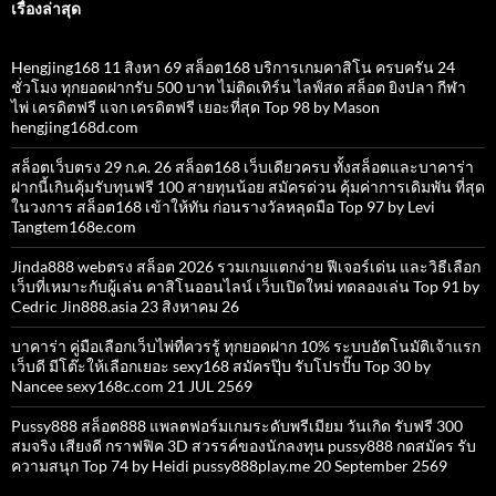
เรื่องล่าสุด
Hengjing168 11 สิงหา 69 สล็อต168 บริการเกมคาสิโน ครบครัน 24
ชั่วโมง ทุกยอดฝากรับ 500 บาท ไม่ติดเทิร์น ไลฟ์สด สล็อต ยิงปลา กีฬา
ไพ่ เครดิตฟรี แจก เครดิตฟรี เยอะที่สุด Top 98 by Mason
hengjing168d.com
สล็อตเว็บตรง 29 ก.ค. 26 สล็อต168 เว็บเดียวครบ ทั้งสล็อตและบาคาร่า
ฝากนี้เกินคุ้มรับทุนฟรี 100 สายทุนน้อย สมัครด่วน คุ้มค่าการเดิมพัน ที่สุด
ในวงการ สล็อต168 เข้าให้ทัน ก่อนรางวัลหลุดมือ Top 97 by Levi
Tangtem168e.com
Jinda888 webตรง สล็อต 2026 รวมเกมแตกง่าย ฟีเจอร์เด่น และวิธีเลือก
เว็บที่เหมาะกับผู้เล่น คาสิโนออนไลน์ เว็บเปิดใหม่ ทดลองเล่น Top 91 by
Cedric Jin888.asia 23 สิงหาคม 26
บาคาร่า คู่มือเลือกเว็บไพ่ที่ควรรู้ ทุกยอดฝาก 10% ระบบอัตโนมัติเจ้าแรก
เว็บดี มีโต๊ะให้เลือกเยอะ sexy168 สมัครปุ๊บ รับโปรปั๊บ Top 30 by
Nancee sexy168c.com 21 JUL 2569
Pussy888 สล็อต888 แพลตฟอร์มเกมระดับพรีเมียม วันเกิด รับฟรี 300
สมจริง เสียงดี กราฟฟิค 3D สวรรค์ของนักลงทุน pussy888 กดสมัคร รับ
ความสนุก Top 74 by Heidi pussy888play.me 20 September 2569