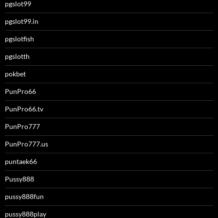
pgslot99
pgslot99.in
pgslotfish
pgslotth
pokbet
PunPro66
PunPro66.tv
PunPro777
PunPro777.us
puntaek66
Pussy888
pussy888fun
pussy888play