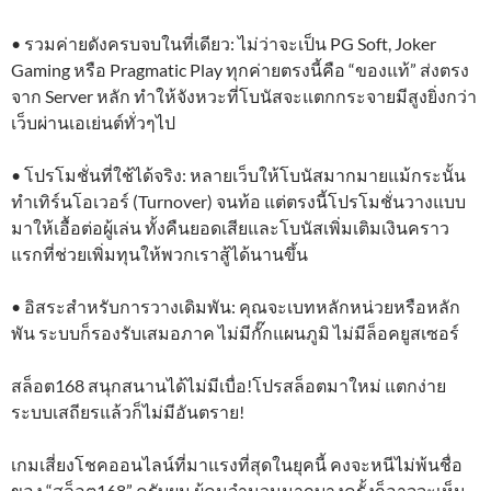
• รวมค่ายดังครบจบในที่เดียว: ไม่ว่าจะเป็น PG Soft, Joker
Gaming หรือ Pragmatic Play ทุกค่ายตรงนี้คือ “ของแท้” ส่งตรง
จาก Server หลัก ทำให้จังหวะที่โบนัสจะแตกกระจายมีสูงยิ่งกว่า
เว็บผ่านเอเย่นต์ทั่วๆไป
• โปรโมชั่นที่ใช้ได้จริง: หลายเว็บให้โบนัสมากมายแม้กระนั้น
ทำเทิร์นโอเวอร์ (Turnover) จนท้อ แต่ตรงนี้โปรโมชั่นวางแบบ
มาให้เอื้อต่อผู้เล่น ทั้งคืนยอดเสียและโบนัสเพิ่มเติมเงินคราว
แรกที่ช่วยเพิ่มทุนให้พวกเราสู้ได้นานขึ้น
• อิสระสำหรับการวางเดิมพัน: คุณจะเบทหลักหน่วยหรือหลัก
พัน ระบบก็รองรับเสมอภาค ไม่มีกั๊กแผนภูมิ ไม่มีล็อคยูสเซอร์
สล็อต168 สนุกสนานได้ไม่มีเบื่อ!โปรสล็อตมาใหม่ แตกง่าย
ระบบเสถียรแล้วก็ไม่มีอันตราย!
เกมเสี่ยงโชคออนไลน์ที่มาแรงที่สุดในยุคนี้ คงจะหนีไม่พ้นชื่อ
ของ “สล็อต168” ครับผม ผู้คนจำนวนมากบางครั้งก็อาจจะเห็น