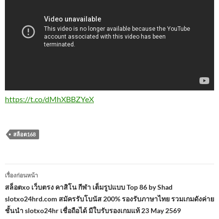
https://t.co/dMhXBBZYeX
สล็อต168
เมนู
เรื่องก่อนหน้า
นำทาง
สล็อตxo เว็บตรง คาสิโน กีฬา เต็มรูปแบบ Top 86 by Shad
slotxo24hrd.com สมัครรับโบนัส 200% รองรับภาษาไทย รวมเกมดังค่าย
เรื่อง
ชั้นนำ slotxo24hr เชื่อถือได้ มีใบรับรองเกมแท้ 23 May 2569