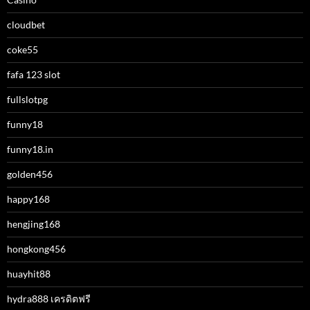
cloudbet
coke55
fafa 123 slot
fullslotpg
funny18
funny18.in
golden456
happy168
hengjing168
hongkong456
huayhit88
hydra888 เครดิตฟรี