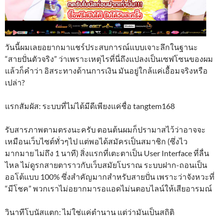
วันนี้ผมเลยอยากมาแชร์ประสบการณ์แบบเจาะลึกในฐานะ
“สายปั่นตัวจริง” ว่าเพราะเหตุไรที่นี่ถึงแปลงเป็นเซฟโซนของผม
แล้วก็คำว่า อิสระทางด้านการเงิน มันอยู่ใกล้แค่เอื้อมจริงหรือ
เปล่า?
แรกสัมผัส: ระบบที่ไม่ได้มีดีเพียงแค่ชื่อ tangtem168
รับสารภาพตามตรงนะครับ ตอนต้นผมก็ปรามาสไว้ว่าอาจจะ
เหมือนเว็บไซต์ทั่วๆไป แต่พอได้สมัครเป็นสมาชิก (ซึ่งไว
มากมาย ไม่ถึง 1 นาที) สิ่งแรกที่เตะตาเป็น User Interface ที่ลื่น
ไหล ไม่ดูรกสายตาราวกับเว็บสมัยโบราณ ระบบฝาก-ถอนเป็น
ออโต้แบบ 100% ซึ่งสำคัญมากสำหรับสายปั่น เพราะว่าจังหวะที่
“มีโชค” พวกเราไม่อยากมารอแอดไม่นตอบไลน์ให้เสียอารมณ์
วินาทีโบนัสแตก: ไม่ใช่แค่ตำนาน แต่ว่ามันเป็นสถิติ