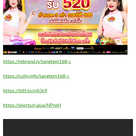
https://rebrand.ly/tangtem168-c
https://cutly.info/tangtem168-c
https://bitt.to/s4i3s9
https://shorturl.asia/NPreH