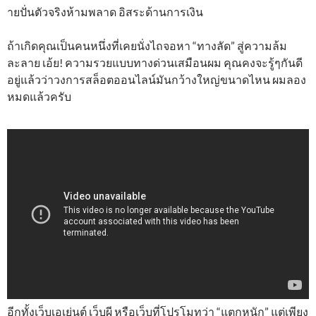
ายปั่นตัวจริงห้ามพลาด อิสระด้านการเงิน
ถ้าเกิดคุณเป็นคนหนึ่งที่เคยนั่งไถจอหา “ทางลัด” สู่ความล้ม
ละลาย เอ้ย! ความรวยแบบทางด่วนเสมือนผม คุณคงจะรู้ๆกันดี
อยู่แล้วว่าวงการสล็อตออนไลน์มันกว้างใหญ่ขนาดไหน ผมลอง
หมดแล้วครับ
อีกทั้งเว็บเอเย่นต์ เว็บผี หรือเว็บที่โปรโมทว่า “แตกหนัก” แต่เพียง