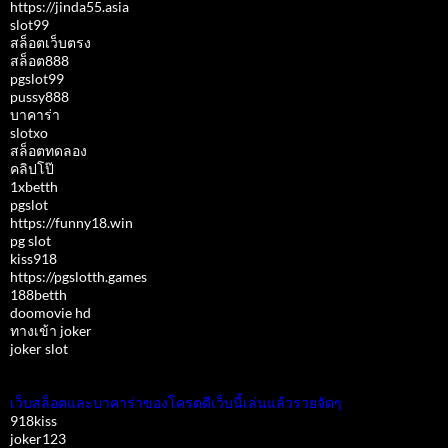
https://jinda55.asia
slot99
สล็อตเว็บตรง
สล็อต888
pgslot99
pussy888
บาคาร่า
slotxo
สล็อตทดลอง
คลิปโป๊
1xbetth
pgslot
https://funny18.win
pg slot
kiss918
https://pgslotth.games
188betth
doomovie hd
ทางเข้า joker
joker slot
เว็บสล็อตและบาคาร่าของโครตดีเว็บนี้เล่นแล้วรวยจัดๆ
918kiss
joker123