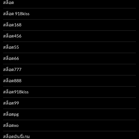
สล็อต
สล็อต 918kiss
สล็อต168
สล็อต456
สล็อต55
สล็อต66
สล็อต777
สล็อต888
สล็อต918kiss
สล็อต99
สล็อตpg
สล็อตxo
สล็อตมันนี่เกม