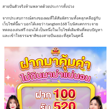
สายปั่นตัวจริงห้ามพลาดด้วยประการทั้งปวง
จากประสบการณ์ตรงของผมที่ได้สัมผัสรวมทั้งคลุกคลีอยู่กับ
เว็บไซต์นี้มา บอกได้เลยว่า tangtem168 โบนัสแตกกระจาย
ทดลองเล่นฟรี ถอนได้ เป็นหนึ่งในเว็บไซต์เดิมพันที่ตอบปัญหา
และเข้าใจธรรมชาติของสายปั่นเยอะที่สุดในยุคนี้