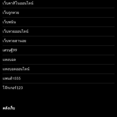
เว็บคาสิโนออนไลน์
เว็บถูกหวย
เว็บพนัน
เว็บหวยออนไลน์
เว็บหวยฮานอย
เศรษฐี99
แทงบอล
แทงบอลออนไลน์
แพนด้า555
โจ๊กเกอร์123
คลังเก็บ