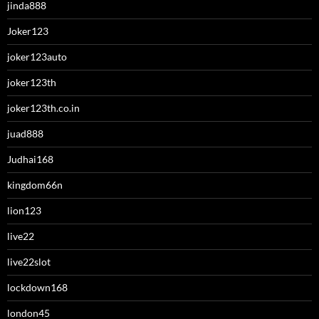
jinda888
Joker123
joker123auto
joker123th
joker123th.co.in
juad888
Judhai168
kingdom66n
lion123
live22
live22slot
lockdown168
london45