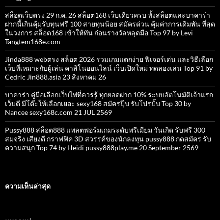
สล็อตเว็บตรง 29 ก.ค. 26 สล็อต168 เว็บเดียวครบ ทั้งสล็อตและบาคาร่า
ฝากนี้เกินคุ้มรับทุนฟรี 100 สายทุนน้อย สมัครด่วน คุ้มค่าการเดิมพัน ที่สุด
ในวงการ สล็อต168 เข้าให้ทัน ก่อนรางวัลหลุดมือ Top 97 by Levi
Tangtem168e.com
Jinda888 webตรง สล็อต 2026 รวมเกมแตกง่าย ฟีเจอร์เด่น และวิธีเลือก
เว็บที่เหมาะกับผู้เล่น คาสิโนออนไลน์ เว็บเปิดใหม่ ทดลองเล่น Top 91 by
Cedric Jin888.asia 23 สิงหาคม 26
บาคาร่า คู่มือเลือกเว็บไพ่ที่ควรรู้ ทุกยอดฝาก 10% ระบบอัตโนมัติเจ้าแรก
เว็บดี มีโต๊ะให้เลือกเยอะ sexy168 สมัครปุ๊บ รับโปรปั๊บ Top 30 by
Nancee sexy168c.com 21 JUL 2569
Pussy888 สล็อต888 แพลตฟอร์มเกมระดับพรีเมียม วันเกิด รับฟรี 300
สมจริง เสียงดี กราฟฟิค 3D สวรรค์ของนักลงทุน pussy888 กดสมัคร รับ
ความสนุก Top 74 by Heidi pussy888play.me 20 September 2569
ความเห็นล่าสุด