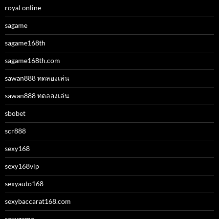
royal online
sagame
sagame168th
sagame168th.com
sawan888 ทดลองเล่น
sawan888 ทดลองเล่น
sbobet
scr888
sexy168
sexy168vip
sexyauto168
sexybaccarat168.com
sexygame