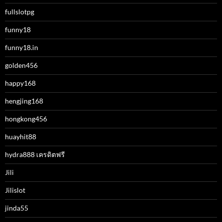
fullslotpg
funny18
funny18.in
golden456
happy168
hengjing168
hongkong456
huayhit88
hydra888 เครดิตฟรี
Jili
Jilislot
jinda55