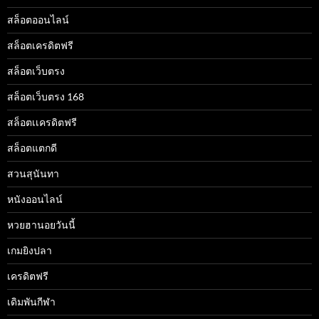
สล็อตออนไลน์
สล็อตเครดิตฟรี
สล็อตเว็บตรง
สล็อตเว็บตรง 168
สล็อตเเครดิตฟรี
สล็อตแตกดี
สวนสุนันทา
หนังออนไลน์
หวยฮานอยวันนี้
เกมยิงปลา
เครดิตฟรี
เดิมพันกีฬา