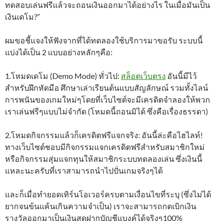
ทดสอบเล่นฟรีแล้วจะถอนเงินออกมาได้อย่างไร ในเมื่อมันเป็น
เงินเดโม?”
ผมขอชี้แจงให้ฟังจากที่ได้ทดลองใช้บริการมาขอรับ ระบบนี้
แบ่งได้เป็น 2 แบบอย่างหลักๆคือ:
1.โหมดเดโม (Demo Mode) ทั่วไป:
สล็อตเว็บตรง
อันนี้มีไว้
สำหรับฝึกหัดมือ ศึกษาเล่าเรียนต้นแบบสัญลักษณ์ รวมทั้งไลน์
การพนันของเกมใหม่ๆโดยที่เว็บไซต์จะมีเครดิตจำลองให้พวก
เราเล่นฟรีๆแบบไม่จำกัด (โหมดนี้ถอนมิได้ ซึ่งคือเรื่องธรรดา)
2.โหมดกิจกรรมแล้วก็เครดิตฟรีแจกจริง: อันนี้ล่ะคือไฮไลท์!
ทางเว็บไซต์ชอบมีกิจกรรมแจกเครดิตฟรีสำหรับสมาชิกใหม่
หรือกิจกรรมสุ่มแจกทุนให้สมาชิกระบบทดลองเล่น ซึ่งเงินนี้
แหละนะครับที่เราสามารถนำไปปั่นเกมจริงๆได้
และก็เมื่อทำยอดเทิร์นโอเวอร์ครบตามเงื่อนไขที่ระบุ (ซึ่งไม่ได้
ยากจนข้นแค้นเกินความจำเป็น) เราจะสามารถกดเบิกเงิน
รางวัลออกมาเป็นเงินสดฝากบัญชีแบงค์ได้จริงๆ100%