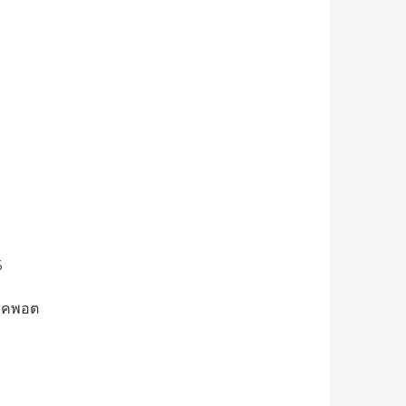
%
จ็คพอต