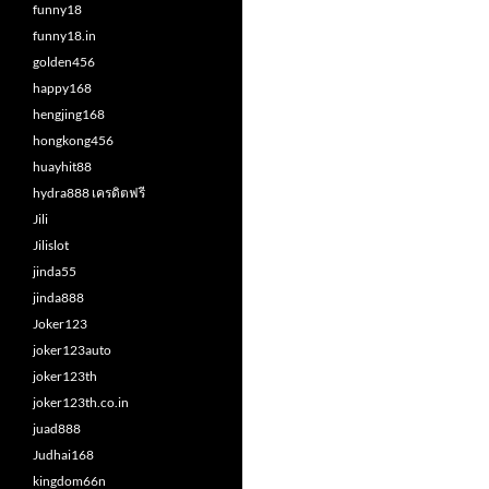
funny18
funny18.in
golden456
happy168
hengjing168
hongkong456
huayhit88
hydra888 เครดิตฟรี
Jili
Jilislot
jinda55
jinda888
Joker123
joker123auto
joker123th
joker123th.co.in
juad888
Judhai168
kingdom66n