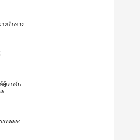
หว่างเดินทาง
้
ู้เล่นมั่น
หล
อยากทดลอง