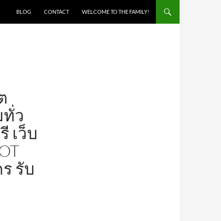
ข้ามไปยังเนื้อหา
BLOG
CONTACT
WELCOME TO THE FAMILY!
ต
ทั่ว
ี เว็บ
LOT
ร รับ