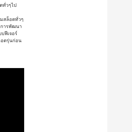
ตทั่วๆไป
มสล็อตทั่วๆ
รับการพัฒนา
บบฟีเจอร์
็อตรุ่นก่อน