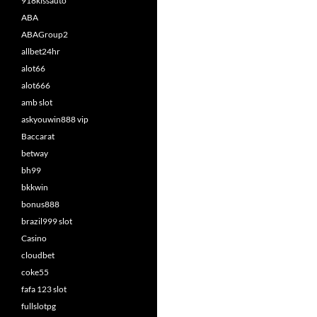
918kissauto
ABA
ABAGroup2
allbet24hr
alot66
alot666
amb slot
askyouwin888 vip
Baccarat
betway
bh99
bkkwin
bonus888
brazil999 slot
Casino
cloudbet
coke55
fafa 123 slot
fullslotpg