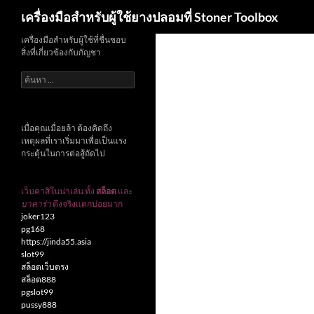
ค้นหา
เครื่องมือสำหรับผู้ใช้ยางปลอมที่ Stoner Toolbox
เครื่องมือสำหรับผู้ใช้ที่ชื่นชอบ
สิ่งที่เกี่ยวข้องกับกัญชา
ค้นหา
สำหรับ:
เมื่อคุณเมื่อยล้า ต้องคิดถึง
เหตุผลที่เราเริ่มมาเพื่อเป็นแรง
กระตุ้นในการต่อสู้ถัดไป
เว็บคาสิโนน่าเล่น ทั้ง
สล็อต
และ
บาคาร่า
ตึงจริงแตกบ่อยมาก
joker123
pg168
https://jinda55.asia
slot99
สล็อตเว็บตรง
สล็อต888
pgslot99
pussy888