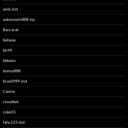
amb slot
askyouwin888 vip
Baccarat
betway
bh99
bkkwin
bonus888
brazil999 slot
Casino
cloudbet
coke55
fafa 123 slot