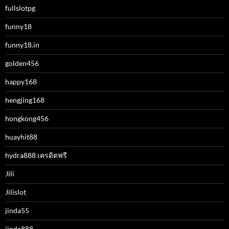
fullslotpg
funny18
funny18.in
golden456
happy168
hengjing168
hongkong456
huayhit88
hydra888 เครดิตฟรี
Jili
Jilislot
jinda55
jinda888