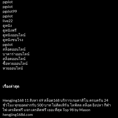
pgslot
pgslot
pgslot99
pgslot
live22
ดูหนัง
ดูหนังฟรี
ดูหนังออนไลน์
ดูหนังชนโรง
pgslot
สล็อตออนไลน์
บาคาร่าออนไลน์
สล็อตออนไลน์
ซื้อหวยออนไลน์
หวยออนไลน์
เรื่องล่าสุด
Hengjing168 11 สิงหา 69 สล็อต168 บริการเกมคาสิโน ครบครัน 24
ชั่วโมง ทุกยอดฝากรับ 500 บาท ไม่ติดเทิร์น ไลฟ์สด สล็อต ยิงปลา กีฬา
ไพ่ เครดิตฟรี แจก เครดิตฟรี เยอะที่สุด Top 98 by Mason
hengjing168d.com