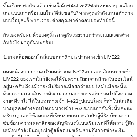
ขึ้นเรื่อยๆพอกัน แล้วอย่างนี้ นักพนันlive22slotแบบเราๆจะเลือก
เกมแบบเก่าหรือแบบใหม่ดีล่ะขอรับ? หากคุณกำลังเสนอคำถาม
แบบงี้อยู่ล่ะก็ พวกเราจะช่วยคุณหาคำตอบของหัวข้อนี้
กันเองครับผม ด้วยเหตุนั้น มาดูกันเลยว่าแต่ว่าละแบบแตกต่าง
กันยังไง มาดูกันนะครับ!
1. เกมสล็อตออนไลน์แบบคลาสิกบน ปากทางเข้า LIVE22
ผมจะต้องบอกก่อนครับผมว่า เกมlive22แบบคลาสิกบนทางเข้า
LIVE22 ของเรานั้นก็ยังคงได้รับความนิยมจากนักพนันออนไลน์
อยู่นะครับ ถึงแม้ว่าจะมีปริมาณน้อยกว่าแบบใหม่ แม้กระนั้น
ด้วยความคลาสิกของตัวเกม แบบอย่างการเล่น รวมไปถึงความ
ง่ายๆที่หาไม่ได้ในเกมทางเข้า live22รูปแบบใหม่ ก็ทำให้นักเดิม
บางบุคคลต่างชอบใจเกมทางเข้า live22แบบเก่ากันทั้งนั้นล่ะนะ
ครับ กฎและก็ข้อตกลงที่เรียบง่ายเหมาะสมกับผู้ที่รังเกียจความ
ซับซ้อน ความคลาสิกของสัญลักษณ์แบบเริ่มแรกที่ให้ความรู้สึก
เสมือนกำลังยืนอยู่หน้าตู้สล็อตแมชชีน รวมถึงการชำระเงิน