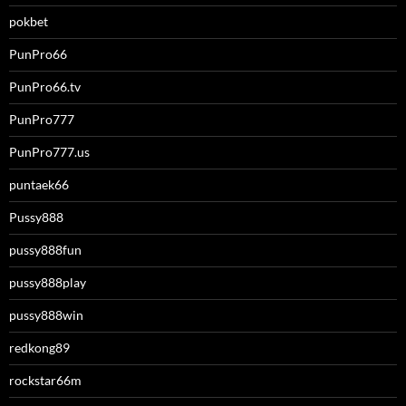
pokbet
PunPro66
PunPro66.tv
PunPro777
PunPro777.us
puntaek66
Pussy888
pussy888fun
pussy888play
pussy888win
redkong89
rockstar66m