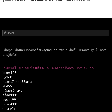
ค้นหา
สำหรับ:
เมื่อคุณเมื่อยล้า ต้องคิดถึงเหตุผลที่เราเริ่มมาเพื่อเป็นแรงกระตุ้นในการ
ต่อสู้ถัดไป
เว็บคาสิโนน่าเล่น ทั้ง
สล็อต
และ
บาคาร่า
ตึงจริงแตกบ่อยมาก
joker123
pg168
https://jinda55.asia
slot99
สล็อตเว็บตรง
สล็อต888
pgslot99
pussy888
บาคาร่า