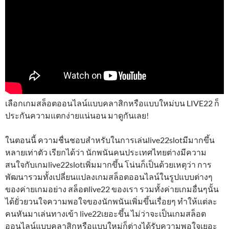
เลือกเกมสล็อตออนไลน์แบบคลาสิกหรือแบบใหม่บน LIVE22 ก็
ประกันความแตกง่ายแน่นอน มาดูกันเลย!
ในตอนนี้ ความชื่นชอบสำหรับในการเล่นlive22slotมีมากขึ้น
หลายเท่าตัว เรียกได้ว่า นักพนันคนประเทศไทยต่างมีความ
สนใจกับเกมlive22slotเพิ่มมากขึ้น โน่นก็เป็นด้วยเหตุว่า การ
พัฒนารวมทั้งเปลี่ยนแปลงเกมสล็อตออนไลน์ในรูปแบบต่างๆ
ของค่ายเกมอย่าง สล็อตlive22 ของเรา รวมทั้งค่ายเกมอื่นๆนั้น
ได้ยั่วยวนใจความพอใจของนักพนันเพิ่มขึ้นเรื่อยๆ ทำให้แต่ละ
คนหันมาเล่นทางเข้า live22เยอะขึ้น ไม่ว่าจะเป็นเกมสล็อต
ออนไลน์แบบคลาสิกหรือแบบใหม่ก็ต่างได้รับความพอใจเยอะ