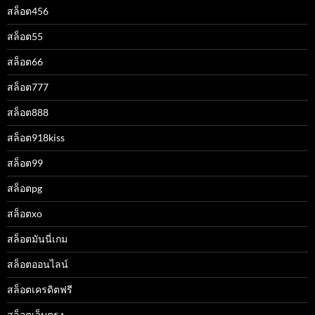
สล็อต456
สล็อต55
สล็อต66
สล็อต777
สล็อต888
สล็อต918kiss
สล็อต99
สล็อตpg
สล็อตxo
สล็อตมันนี่เกม
สล็อตออนไลน์
สล็อตเครดิตฟรี
สล็อตเว็บตรง