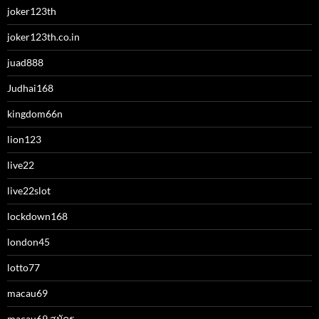
joker123th
joker123th.co.in
juad888
Judhai168
kingdom66n
lion123
live22
live22slot
lockdown168
london45
lotto77
macau69
macau69 สมัคร