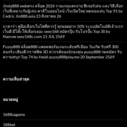
Jinda888 webตรง สล็อต 2026 รวมเกมแตกง่าย ฟีเจอร์เด่น และวิธีเลือก
เว็บที่เหมาะกับผู้เล่น คาสิโนออนไลน์ เว็บเปิดใหม่ ทดลองเล่น Top 91 by
Cedric Jin888.asia 23 สิงหาคม 26
บาคาร่า คู่มือเลือกเว็บไพ่ที่ควรรู้ ทุกยอดฝาก 10% ระบบอัตโนมัติเจ้าแรก
เว็บดี มีโต๊ะให้เลือกเยอะ sexy168 สมัครปุ๊บ รับโปรปั๊บ Top 30 by
Nancee sexy168c.com 21 JUL 2569
Pussy888 สล็อต888 แพลตฟอร์มเกมระดับพรีเมียม วันเกิด รับฟรี 300
สมจริง เสียงดี กราฟฟิค 3D สวรรค์ของนักลงทุน pussy888 กดสมัคร รับ
ความสนุก Top 74 by Heidi pussy888play.me 20 September 2569
ความเห็นล่าสุด
หมวดหมู่
1688sagame
188bet