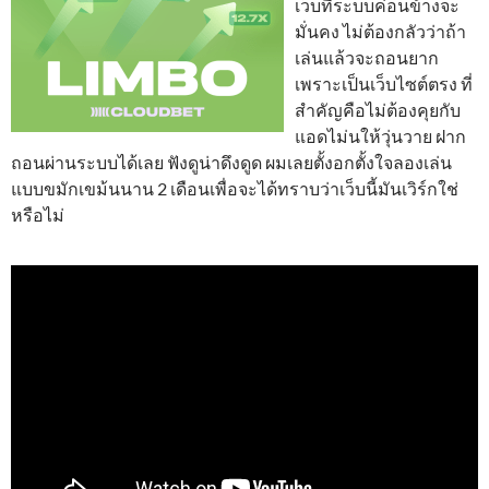
เว็บที่ระบบค่อนข้างจะ
มั่นคง ไม่ต้องกลัวว่าถ้า
เล่นแล้วจะถอนยาก
เพราะเป็นเว็บไซต์ตรง ที่
สำคัญคือไม่ต้องคุยกับ
แอดไม่นให้วุ่นวาย ฝาก
ถอนผ่านระบบได้เลย ฟังดูน่าดึงดูด ผมเลยตั้งอกตั้งใจลองเล่น
แบบขมักเขม้นนาน 2 เดือนเพื่อจะได้ทราบว่าเว็บนี้มันเวิร์กใช่
หรือไม่