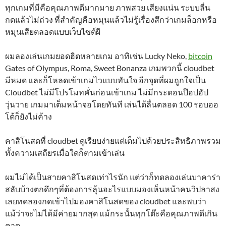
ทุกเกมที่มีคือคุณภาพดีมากมาย ภาพสวย เสียงแน่น ระบบลื่น
กดแล้วไม่ถ่วง ที่สำคัญคือหมุนแล้วไม่รู้เรื่องสึกว่าเกมล็อกหรือ
หมุนเสียตลอดแบบเว็บไซต์ผี
ผมลองเล่นเกมยอดฮิตหลายเกม อาทิเช่น Lucky Neko,
bitcoin
Gates of Olympus, Roma, Sweet Bonanza เกมพวกนี้ cloudbet
มีหมด และก็โหลดเข้าเกมไวแบบทันใจ อีกจุดที่ผมถูกใจเป็น
Cloudbet ไม่มีโปรโมทคั่นก่อนเข้าเกม ไม่มีกระดอนป๊อปอัป
วุ่นวาย เกมมาเต็มหน้าจอโดยทันที เล่นได้ลื่นตลอด 100 รอบออ
โต้ก็ยังไม่ค้าง
คาสิโนสดที่ cloudbet ดูเรียบง่ายแต่เต็มไปด้วยประสิทธิภาพรวม
ทั้งความเสถียรเมื่อใดก็ตามเข้าเล่น
ผมไม่ได้เป็นสายคาสิโนสดเท่าไรนัก แต่ว่าก็ทดลองเล่นบาคาร่า
สลับบ้างตกดึกๆที่ต้องการลุ้นอะไรแบบมองเห็นหน้าคนวิปลาสง
เลยทดลองกดเข้าไปมองคาสิโนสดของ cloudbet และพบว่า
แม้ว่าจะไม่ได้มีค่ายมากสุด แม้กระนั้นทุกโต๊ะคือคุณภาพดีเกิน
คาด