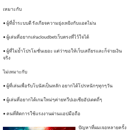
เหมาะกับ
• ผู้ที่ย้ำระบบดี รังเกียจความยุ่งเหยิงกับแอดไม่น
• ผู้เล่นที่อยากเล่นcloudbetเว็บตรงที่ไว้ใจได้
• ผู้ที่ไม่ย้ำโปรโมชั่นเยอะ แต่ว่าขอให้เว็บเสถียรและก็จ่ายเงิน
จริง
ไม่เหมาะกับ
• ผู้ที่เล่นเพื่อรับโบนัสเป็นหลัก อยากได้โปรหนักๆทุกๆวัน
• ผู้เล่นที่อยากได้เกมใหม่ๆค่ายทวีปเอเชียอัปเดตถี่ๆ
• คนที่ติดการใช้แรงงานผ่านแอปมือถือ
ปัญหาที่ผมเจอหลายครั้ง