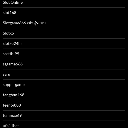
Slot Online
slot168
Slotgame666 เข้าสู่ระบบ
Slotxo
slotxo24hr
sretthi99
ssgame666
ssru
suppergame
tangtem168
teenoi888
temmax69
ufa11bet