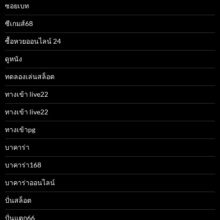
ซอยเบท
ซีเกมส์68
ซื้อหวยออนไลน์ 24
ดูหนัง
ทดลองเล่นสล็อต
ทางเข้า live22
ทางเข้า live22
ทางเข้าpg
บาคาร่า
บาคาร่า168
บาคาร่าออนไลน์
ปั่นสล็อต
ปั่นแตก66