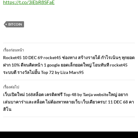
https://t.co/3iEbR8SFaE
BITCOIN
เมนู
เรื่องก่อนหน้า
นำทาง
Rocket45 10 DEC 69 rocket45 ช่องทาง สร้างรายได้ กำไรเน้นๆ ทุกยอด
ฝาก 10% ดีจนติดหน้า 1 google ยอดเล็กยอดใหญ่ โอนทันที rocket45
เรื่อง
ระบบดี รางวัลไม่อั้น Top 72 by Liza Mars95
เรื่องต่อไป
เว็บเปิดใหม่ 168สล็อต เครดิตฟรี Top 48 by Tanja websiteใหญ่ อยาก
เล่นบาคาร่าและสล็อต ไม่ต้องหาหลายเว็บ เว็บเดียวครบ! 11 DEC 68 คา
สิโน