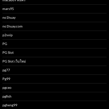
mars95
no1huay
no1huay.com
p2vvip
PG
PG Slot
PG Slot เว็บใหม่
pg77
Pg99
pgceo
pgfish
pgheng99