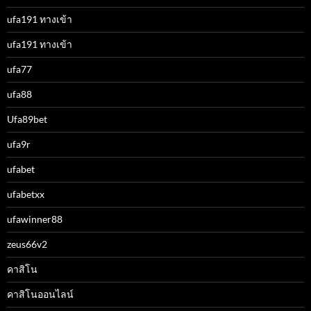
ufa191 ทางเข้า
ufa191 ทางเข้า
ufa77
ufa88
Ufa89bet
ufa9r
ufabet
ufabetxx
ufawinner88
zeus66v2
คาสิโน
คาสิโนออนไลน์