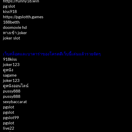
https://funny18.win
pg slot
kiss918
https://pgslotth.games
188betth
doomovie hd
ทางเข้า joker
joker slot
เว็บสล็อตและบาคาร่าของโครตดีเว็บนี้เล่นแล้วรวยจัดๆ
918kiss
joker123
ดูหนัง
sagame
joker123
ดูหนังออนไลน์
pussy888
pussy888
sexybaccarat
pgslot
pgslot
pgslot99
pgslot
live22