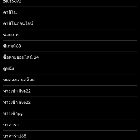
zeus66v2
คาสิโน
คาสิโนออนไลน์
ซอยเบท
ซีเกมส์68
ซื้อหวยออนไลน์ 24
ดูหนัง
ทดลองเล่นสล็อต
ทางเข้า live22
ทางเข้า live22
ทางเข้าpg
บาคาร่า
บาคาร่า168