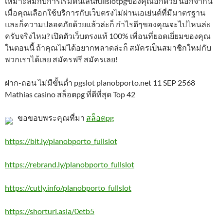
เหมาะสมกับการเริ่มต้นเล่นfullslotpgของคุณอีกด้วย นอกจากนี้
เมื่อคุณเลือกใช้บริการกับเว็บตรงไม่ผ่านเอเย่นต์ที่มีมาตรฐาน
และก็ความปลอดภัยด้วยแล้วล่ะก็ กำไรดีๆของคุณจะไปไหนล่ะ
ครับจริงไหม? เปิดตัวเว็บตรงแท้ 100% เพื่อนที่ยอดเยี่ยมของคุณ
ในตอนนี้ ถ้าคุณไม่ได้อยากพลาดล่ะก็ สมัครเป็นสมาชิกใหม่กับ
พวกเราได้เลย สมัครฟรี สมัครเลย!
ฝาก-ถอน ไม่มีขั้นต่ำ pgslot planobporto.net 11 SEP 2568
Mathias casino สล็อตpg ที่ดีที่สุด Top 42
ขอขอบพระคุณที่มา
สล็อตpg
https://bit.ly/planobporto_fullslot
https://rebrand.ly/planobporto_fullslot
https://cutly.info/planobporto_fullslot
https://shorturl.asia/0etb5