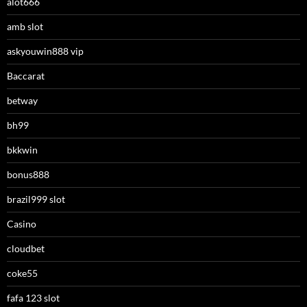
alot666
amb slot
askyouwin888 vip
Baccarat
betway
bh99
bkkwin
bonus888
brazil999 slot
Casino
cloudbet
coke55
fafa 123 slot