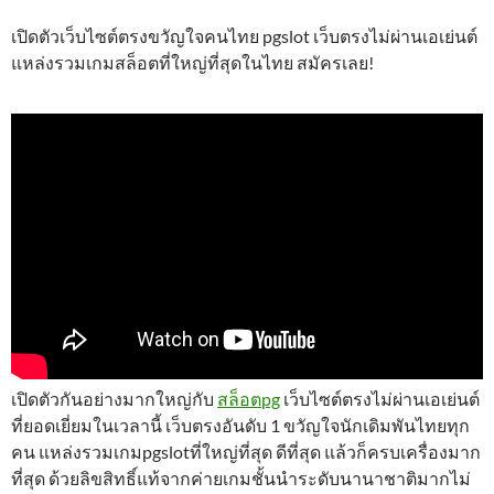
เปิดตัวเว็บไซต์ตรงขวัญใจคนไทย pgslot เว็บตรงไม่ผ่านเอเย่นต์
แหล่งรวมเกมสล็อตที่ใหญ่ที่สุดในไทย สมัครเลย!
เปิดตัวกันอย่างมากใหญ่กับ
สล็อตpg
เว็บไซต์ตรงไม่ผ่านเอเย่นต์
ที่ยอดเยี่ยมในเวลานี้ เว็บตรงอันดับ 1 ขวัญใจนักเดิมพันไทยทุก
คน แหล่งรวมเกมpgslotที่ใหญ่ที่สุด ดีที่สุด แล้วก็ครบเครื่องมาก
ที่สุด ด้วยลิขสิทธิ์แท้จากค่ายเกมชั้นนำระดับนานาชาติมากไม่