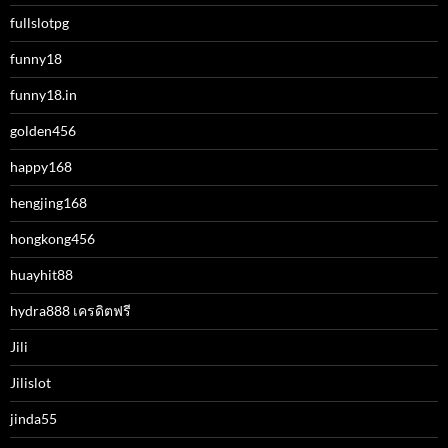
fullslotpg
funny18
funny18.in
golden456
happy168
hengjing168
hongkong456
huayhit88
hydra888 เครดิตฟรี
Jili
Jilislot
jinda55