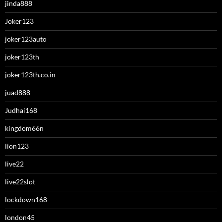
jinda888
Joker123
joker123auto
joker123th
joker123th.co.in
juad888
Judhai168
kingdom66n
lion123
live22
live22slot
lockdown168
london45