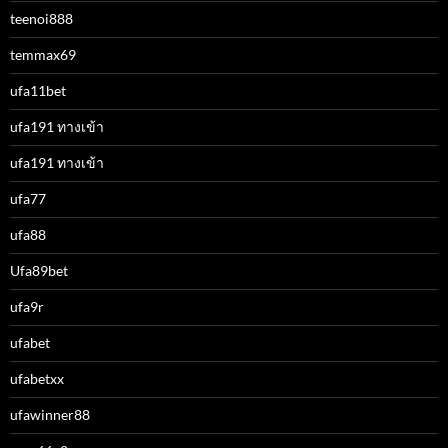
teenoi888
temmax69
ufa11bet
ufa191 ทางเข้า
ufa191 ทางเข้า
ufa77
ufa88
Ufa89bet
ufa9r
ufabet
ufabetxx
ufawinner88