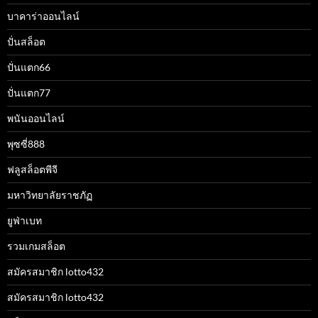
บาคาร่าออนไลน์
ปั่นสล็อต
ปั่นแตก66
ปั่นแตก77
พนันออนไลน์
พุซซี่888
ฟลูสล็อตพีจี
มหาวิทยาลัยราชภัฏ
ยูฟ่าเบท
รวมเกมสล็อต
สมัครสมาชิก lotto432
สมัครสมาชิก lotto432