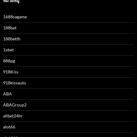
หมวดหมู่
1688sagame
188bet
188betth
1xbet
888pg
918Kiss
918kissauto
ABA
ABAGroup2
allbet24hr
alot66