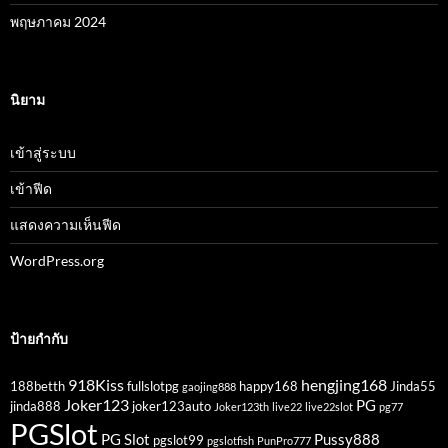
พฤษภาคม 2024
นิยาม
เข้าสู่ระบบ
เข้าฟีด
แสดงความเห็นฟีด
WordPress.org
ป้ายกำกับ
918Kiss
hengjing168
188betth
fullslotpg
happy168
Jinda55
gaojing888
Joker123
PG
jinda888
joker123auto
Joker123th
live22
live22slot
pg77
PGSlot
PG Slot
Pussy888
pgslot99
pgslotfish
PunPro777