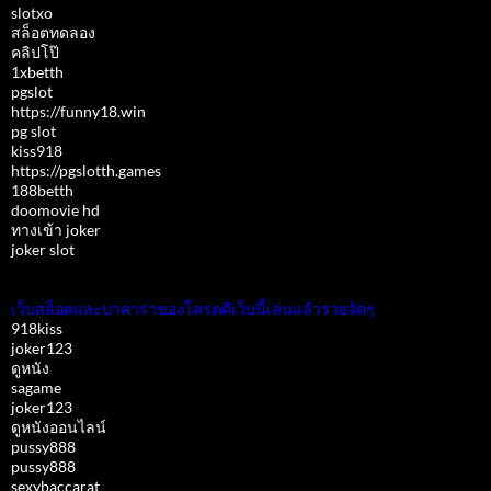
slotxo
สล็อตทดลอง
คลิปโป๊
1xbetth
pgslot
https://funny18.win
pg slot
kiss918
https://pgslotth.games
188betth
doomovie hd
ทางเข้า joker
joker slot
เว็บสล็อตและบาคาร่าของโครตดีเว็บนี้เล่นแล้วรวยจัดๆ
918kiss
joker123
ดูหนัง
sagame
joker123
ดูหนังออนไลน์
pussy888
pussy888
sexybaccarat