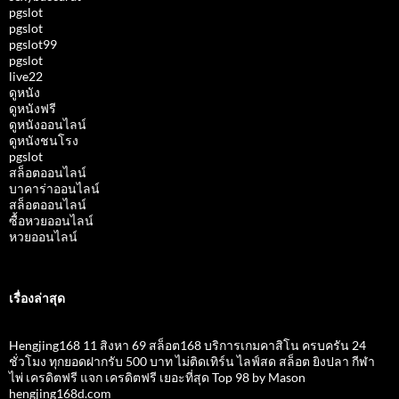
pgslot
pgslot
pgslot99
pgslot
live22
ดูหนัง
ดูหนังฟรี
ดูหนังออนไลน์
ดูหนังชนโรง
pgslot
สล็อตออนไลน์
บาคาร่าออนไลน์
สล็อตออนไลน์
ซื้อหวยออนไลน์
หวยออนไลน์
เรื่องล่าสุด
Hengjing168 11 สิงหา 69 สล็อต168 บริการเกมคาสิโน ครบครัน 24
ชั่วโมง ทุกยอดฝากรับ 500 บาท ไม่ติดเทิร์น ไลฟ์สด สล็อต ยิงปลา กีฬา
ไพ่ เครดิตฟรี แจก เครดิตฟรี เยอะที่สุด Top 98 by Mason
hengjing168d.com