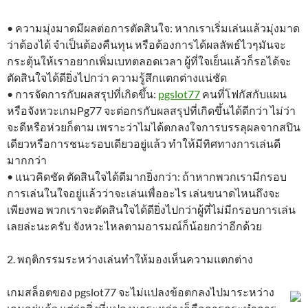
• ความมุ่งมาดมีผลต่อการตัดสินใจ: หากเราเริ่มเล่นแล้วมุ่งมาด
ว่าต้องได้ จำเป็นต้องคืนทุน หรือต้องการได้ผลลัพธ์ไวๆมันจะ
กระตุ้นให้เราอยากเพิ่มเบทตลอดเวลา ผู้ที่ใจเย็นแล้วก็รอได้จะ
ตัดสินใจได้ดียิ่งไปกว่า ความรู้สึกแตกต่างแน่ชัด
• การจัดการกับผลสรุปที่เกิดขึ้น:
pgslot77
คนที่โฟกัสกับแผน
หรือจังหวะเกมPg77 จะต่อกรกับผลสรุปที่เกิดขึ้นได้ดีกว่า ไม่ว่า
จะดีหรือห่วยก็ตาม เพราะว่าไมได้ตกลงใจการบรรลุผลจากสปิน
เดียวหรือการชนะรอบเดียวอยู่แล้ว ทำให้มีทิศทางการเล่นดี
มากกว่า
• แนวคิดชัด ตัดสินใจได้ดีมากยิ่งกว่า: ถ้าหากพวกเรามีกรอบ
การเล่นในใจอยู่แล้วว่าจะเล่นเพื่ออะไร เล่นขนาดไหนถึงจะ
เพียงพอ พวกเราจะตัดสินใจได้ดียิ่งไปกว่าผู้ที่ไม่มีกรอบการเล่น
เลยล่ะนะครับ จังหวะไหลตามอารมณ์ก็น้อยกว่าอีกด้วย
2. พฤติกรรมระหว่างเล่นทำให้มองเห็นความแตกต่าง
เกมสล็อตของ pgslot77 จะไม่แปลงข้อตกลงไปมาระหว่าง