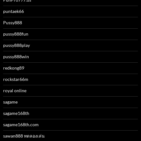
puntaek66
Pussy888
pussy888fun
pussy888play
pussy888win
redkong89
rockstar66m
royal online
sagame
sagame168th
sagame168th.com
sawan888 ทดลองเล่น