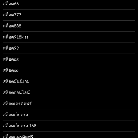
สล็อต66
สล็อต777
สล็อต888
สล็อต918kiss
สล็อต99
สล็อตpg
สล็อตxo
สล็อตมันนี่เกม
สล็อตออนไลน์
สล็อตเครดิตฟรี
สล็อตเว็บตรง
สล็อตเว็บตรง 168
สล็อตเเครดิตฟรี