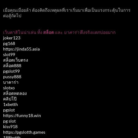
เมื่อคุณเมื่อยล้า ต้องคิดถึงเหตุผลที่เราเริ่มมาเพื่อเป็นแรงกระตุ้นในการ
ต่อสู้ถัดไป
เว็บคาสิโนน่าเล่น ทั้ง
สล็อต
และ
บาคาร่า
ตึงจริงแตกบ่อยมาก
joker123
pg168
https://jinda55.asia
slot99
สล็อตเว็บตรง
สล็อต888
pgslot99
pussy888
บาคาร่า
slotxo
สล็อตทดลอง
คลิปโป๊
1xbetth
pgslot
https://funny18.win
pg slot
kiss918
https://pgslotth.games
188betth