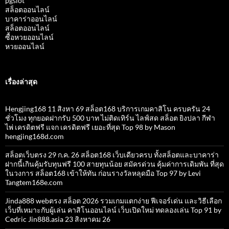
pgslot
สล็อตออนไลน์
บาคาร่าออนไลน์
สล็อตออนไลน์
ซื้อหวยออนไลน์
หวยออนไลน์
เรื่องล่าสุด
Hengjing168 11 สิงหา 69 สล็อต168 บริการเกมคาสิโน ครบครัน 24
ชั่วโมง ทุกยอดฝากรับ 500 บาท ไม่ติดเทิร์น ไลฟ์สด สล็อต ยิงปลา กีฬา
ไพ่ เครดิตฟรี แจก เครดิตฟรี เยอะที่สุด Top 98 by Mason
hengjing168d.com
สล็อตเว็บตรง 29 ก.ค. 26 สล็อต168 เว็บเดียวครบ ทั้งสล็อตและบาคาร่า
ฝากนี้เกินคุ้มรับทุนฟรี 100 สายทุนน้อย สมัครด่วน คุ้มค่าการเดิมพัน ที่สุด
ในวงการ สล็อต168 เข้าให้ทัน ก่อนรางวัลหลุดมือ Top 97 by Levi
Tangtem168e.com
Jinda888 webตรง สล็อต 2026 รวมเกมแตกง่าย ฟีเจอร์เด่น และวิธีเลือก
เว็บที่เหมาะกับผู้เล่น คาสิโนออนไลน์ เว็บเปิดใหม่ ทดลองเล่น Top 91 by
Cedric Jin888.asia 23 สิงหาคม 26