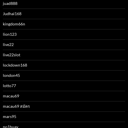
juad888
Judhai168
kingdom66n
lion123
live22
live22slot
lockdown168
london45
lotto77
macau69
macau69 สมัคร
mars95
no1huay