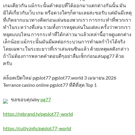
เกมเดียวกัน แม้กระนั้นคำตอบที่ได้ออกมาแตกต่างกันนั้น มัน
มิได้เกี่ยวกับเว็บ เกม หรือดวงใดๆก็ตามเลยล่ะขอรับ แต่มันมีเหตุ
ที่เกิดจากแนวทางคิดก่อนเล่นของพวกเรา การกระทำที่พวกเรา
ทำในระหว่างที่เล่น รวมทั้งการหยุดเล่นในแต่ละครั้งว่าพวกเรา
หยุดแบบไหน การกระทำที่ได้กล่าวมาแล้วเหล่านี้อาจดูแตกต่าง
เล็กน้อย แม้กระนั้นมันมีผลต่อกระบวนการทำผลกำไรได้จริง
โดยเฉพาะในระยะยาวที่เราเล่นจนชินแล้ว ด้วยเหตุผลดังกล่าว
ถ้าไม่ต้องการพลาดคำตอบดีๆอย่าลืมเช็กก่อนเล่นpg77 ด้วย
ครับ
สล็อตเปิดใหม่ pgslot77 pgslot77.world 3 เมษายน 2026
Terrance casino online pgslot77 ที่ดีที่สุด Top 1
ขอขอบคุณby
pg77
https://rebrand.ly/pgslot77-world
https://cutly.info/pgslot77-world