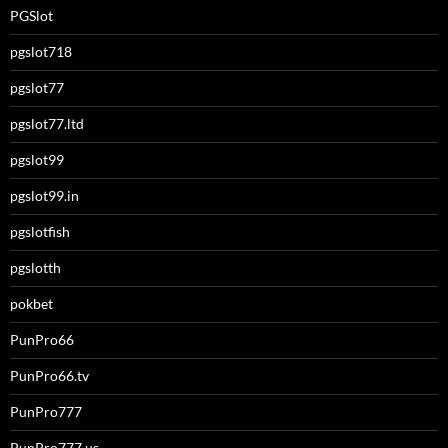
PGSlot
pgslot718
pgslot77
pgslot77.ltd
pgslot99
pgslot99.in
pgslotfish
pgslotth
pokbet
PunPro66
PunPro66.tv
PunPro777
PunPro777.us