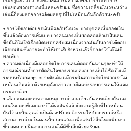
เกมอยู่แล้ว แต่ว่าสิ่งที่แปลงมาระหว่างก็คือการกระทำการ
เล่นของพวกเราเองนี่แหละครับผม ซึ่งความเคลื่อนไหวระหว่าง
เล่นนี้ก็ส่งผลต่อการผลิตผลสรุปที่ไม่เหมือนกันอีกด้วยนะครับ
• การโต้ตอบต่อยอดเงินมีผลกับจังหวะ: บางบุคคลเห็นยอดเงิน
ขึ้นแล้วต้องการเพิ่มเบท บางคนมองเห็นยอดลดแล้วฝ่าฝืนเล่น
ซึ่งมันก็ไม่ใช่เรื่องผิดหรอกครับผม เนื่องจากมันเป็นการโต้ตอบ
เฉียบพลัน ซึ่งอาจจะทำให้เราเสียจังหวะแล้วก็ตกลงใจได้ไม่ดี
พอเพียง
• ความต่อเนื่องมีผลต่อจิตใจ: การเล่นติดต่อกันนานๆจะทำให้
อารมณ์รวมทั้งการตัดสินใจของเราแย่ลงอย่างเห็นได้ชัด ถึงแม้
ระบบหรือเกมpgslot จะดังเดิม แม้กระนั้นสภาพจิตใจพวกเราไม่
เหมือนเดิมแล้ว ด้วยเหตุดังกล่าว อย่าลืมแบ่งรอบการเล่นให้แจ่ม
กระจ่างด้วย
• เลือกเกมและเบทตามเหตุการณ์: เกมเดียวกัน เบทเดียวกัน แต่
เล่นในเวลาที่แตกต่างก็ได้ผลลัพธ์แล้วก็ความรู้สึกที่ไม่เหมือน
กันได้ ฉะนั้น คุณจำเป็นต้องปรับพฤติกรรมให้กับอารมณ์หรือ
สถานการณ์ ณ ในตอนนั้นก่อนเสมอ เพื่อเล่นได้ลื่นไหลเพิ่มมาก
ขึ้น ลดความฝืนจากการเล่นได้ดีขึ้นอีกด้วยครับผม