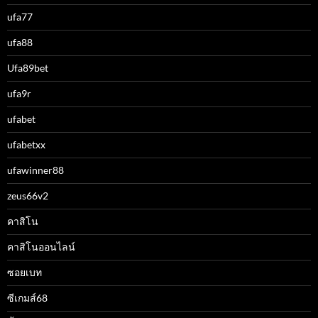
ufa77
ufa88
Ufa89bet
ufa9r
ufabet
ufabetxx
ufawinner88
zeus66v2
คาสิโน
คาสิโนออนไลน์
ซอยเบท
ซีเกมส์68