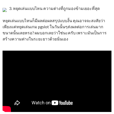
3. หยุดเล่นแบบไหน ความต่างที่ถูกมองข้ามเยอะที่สุด
หยุดเล่นแบบไหนก็มีผลต่อผลสรุปแบบงั้น คุณอาจจะสงสัยว่า
เพียงแค่หยุดเล่นเกม pgslot ในวันนั้นๆส่งผลต่อการเล่นมาก
ขนาดนั้นเลยหรอ? ผมบอกเลยว่าใช่นะครับ เพราะมันเป็นการ
สร้างความต่างในระยะยาวด้วยนั่นเอง