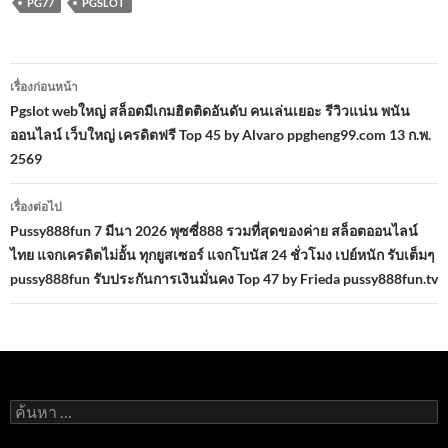
PG77
PGSLOT
เมนู
เรื่องก่อนหน้า
นำทาง
Pgslot webใหญ่ สล็อตมีเกมฮิตติดอันดับ คนเล่นเยอะ รีวิวแน่น พนัน
ออนไลน์ เว็บใหญ่ เครดิตฟรี Top 45 by Alvaro ppgheng99.com 13 ก.พ.
เรื่อง
2569
เรื่องต่อไป
Pussy888fun 7 มีนา 2026 พุซซี่888 รวมที่สุดของค่าย สล็อตออนไลน์
ไทย แจกเครดิตไม่อั้น ทุกยูสเซอร์ แจกโบนัส 24 ชั่วโมง เปย์หนัก รับเต็มๆ
pussy888fun รับประกันการเงินมั่นคง Top 47 by Frieda pussy888fun.tv
ค้นหา
สำหรับ: