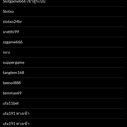
Slotgame666 เข้าสู่ระบบ
Slotxo
slotxo24hr
sretthi99
ssgame666
ssru
suppergame
tangtem168
teenoi888
temmax69
ufa11bet
ufa191 ทางเข้า
ufa191 ทางเข้า