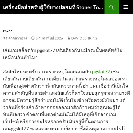
ค้นหา
เครื่องมือสำหรับผู้ใช้ยางปลอมที่ Stoner Toolbox
ข้าม
เมนูหลัก
ไป
ยัง
เนื้อหา
PG77
คำกล่าวอ้าง
5 กุมภาพันธ์ 2026
DAVID JENKINS
เล่นเกมสล็อตกับ pgslot77 เช่นเดียวกัน แม้กระนั้นผลลัพธ์ไม่
เหมือนกันทำไม?
สงสัยไหมนะครับว่า เพราะเหตุใดเล่นเกมกับ
pgslot77
เช่น
เดียวกัน เว็บเดียวกัน เกมเดียวกัน แต่ว่าเพราะเหตุใดผลของเรา
กับเพื่อนฝูงต่างกันราวฟ้ากับเหวขนาดนี้ ฮ่า… ผมเชื่อว่านี่เป็นใจ
ความสำคัญที่หลายท่านสงสัยแล้วก็คาใจแบบสุดๆพวกเราบางที
อาจจะมีความรู้สึกว่า เกมไม่ดี เว็บไม่เข้า หรือดวงยังไม่มา แต่
ว่าอันที่จริงแล้ว ถ้าหากถอยออกมาสักก้าว ผมว่าคุณจะรู้ได้
ทันทีเลยว่า คำตอบที่แตกต่างมันไม่ได้มีเหตุที่เกิดจากเกม
เว็บไซต์ หรือดวงอะไรหรอกครับ มันอยู่ที่ขั้นตอนการ
เล่นpgslot77 ของแต่ละคนมากยิ่งกว่า ซึ่งมีเหตุมาจากอะไรได้