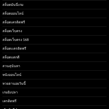
สล็อตมันนี่เกม
สล็อตออนไลน์
สล็อตเครดิตฟรี
สล็อตเว็บตรง
สล็อตเว็บตรง 168
สล็อตเเครดิตฟรี
สล็อตแตกดี
สวนสุนันทา
หนังออนไลน์
หวยฮานอยวันนี้
เกมยิงปลา
เครดิตฟรี