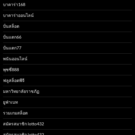
บาคาร่า168
บาคาร่าออนไลน์
ปั่นสล็อต
ปั่นแตก66
ปั่นแตก77
พนันออนไลน์
พุซซี่888
ฟลูสล็อตพีจี
มหาวิทยาลัยราชภัฏ
ยูฟ่าเบท
รวมเกมสล็อต
สมัครสมาชิก lotto432
สมัครสมาชิก lotto432