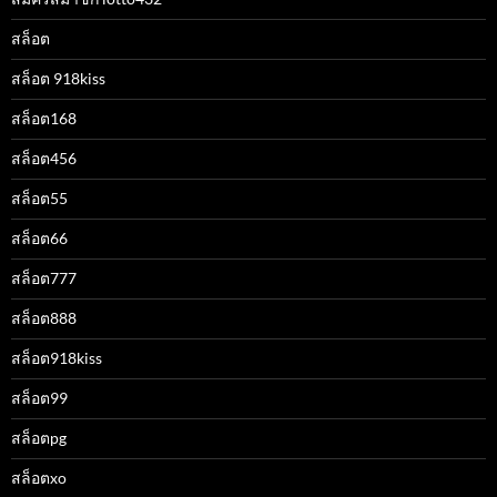
สล็อต
สล็อต 918kiss
สล็อต168
สล็อต456
สล็อต55
สล็อต66
สล็อต777
สล็อต888
สล็อต918kiss
สล็อต99
สล็อตpg
สล็อตxo