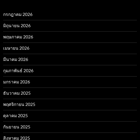
กรกฎาคม 2026
มิถุนายน 2026
พฤษภาคม 2026
เมษายน 2026
มีนาคม 2026
กุมภาพันธ์ 2026
มกราคม 2026
ธันวาคม 2025
พฤศจิกายน 2025
ตุลาคม 2025
กันยายน 2025
สิงหาคม 2025