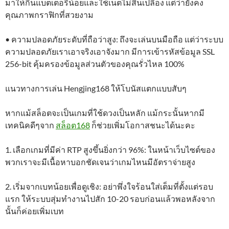
มาให้กินแบตเตอรี่น้อยและใช้เน็ตไม่สิ้นเปลือง แต่ว่ายังคง
คุณภาพกราฟิกที่สวยงาม
• ความปลอดภัยระดับที่ถือว่าสูง: ถึงจะเล่นบนมือถือ แต่ว่าระบบ
ความปลอดภัยเราเอาจริงเอาจังมาก มีการเข้ารหัสข้อมูล SSL
256-bit คุ้มครองข้อมูลส่วนตัวของคุณรั่วไหล 100%
แนวทางการเล่น Hengjing168 ให้โบนัสแตกแบบสับๆ
หากแม้สล็อตจะเป็นเกมที่ใช้ดวงเป็นหลัก แม้กระนั้นหากมี
เทคนิคดีๆจาก
สล็อต168
ก็ช่วยเพิ่มโอกาสชนะได้นะคะ
1. เลือกเกมที่มีค่า RTP สูงขึ้นยิ่งกว่า 96%: ในหน้าเว็บไซต์ของ
พวกเราจะมีเนื้อหาบอกชัดเจนว่าเกมไหนมีอัตราจ่ายสูง
2. เริ่มจากเบทน้อยเพื่อดูเชิง: อย่าพึ่งใจร้อนใส่เต็มที่ตั้งแต่รอบ
แรก ให้ระบบสุ่มทำงานไปสัก 10-20 รอบก่อนแล้วพอหลังจาก
นั้นก็ค่อยเพิ่มเบท