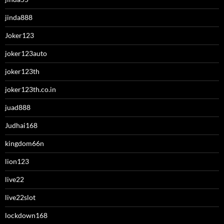
jinda888
Joker123
joker123auto
joker123th
joker123th.co.in
juad888
Judhai168
kingdom66n
lion123
live22
live22slot
lockdown168