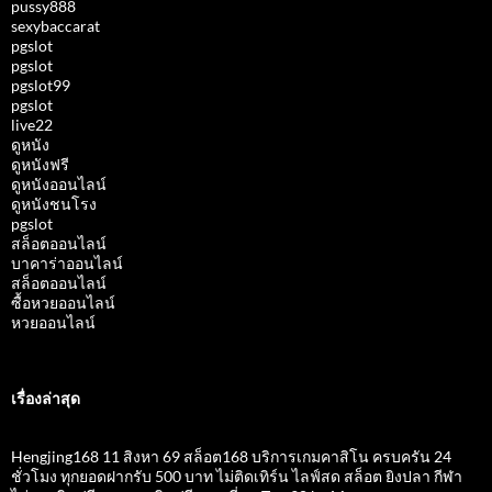
pussy888
sexybaccarat
pgslot
pgslot
pgslot99
pgslot
live22
ดูหนัง
ดูหนังฟรี
ดูหนังออนไลน์
ดูหนังชนโรง
pgslot
สล็อตออนไลน์
บาคาร่าออนไลน์
สล็อตออนไลน์
ซื้อหวยออนไลน์
หวยออนไลน์
เรื่องล่าสุด
Hengjing168 11 สิงหา 69 สล็อต168 บริการเกมคาสิโน ครบครัน 24
ชั่วโมง ทุกยอดฝากรับ 500 บาท ไม่ติดเทิร์น ไลฟ์สด สล็อต ยิงปลา กีฬา