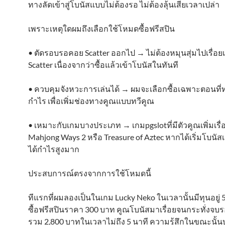
ทางลัดเข้าสู่โบนัสแบบไม่ต้องรอ ไม่ต้องลุ้นเสียเวลาเปล่า
เพราะเหตุใดผมถึงเลือกใช้โหมดซื้อฟรีสปิน
• ตัดรอบรอคอย Scatter ออกไป → ไม่ต้องหมุนสุ่มไปเรื่อยเพื
Scatter เนื่องจากว่าซื้อแล้วเข้าโบนัสในทันที
• ควบคุมจังหวะการเล่นได้ → ผมจะเลือกซื้อเฉพาะตอนที่ทุ
กำไร เพื่อเพิ่มช่องทางคูณแบบทวีคูณ
• เหมาะกับเกมบางประเภท → เกมpgslotที่มีตัวคูณเพิ่มเรื่
Mahjong Ways 2 หรือ Treasure of Aztec หากได้เริ่มโบนัสเ
ได้กำไรสูงมาก
ประสบการณ์ตรงจากการใช้โหมดนี้
ทีแรกที่ผมลองเป็นในเกม Lucky Neko ในเวลานั้นมีทุนอยู่
ซื้อฟรีสปินราคา 300 บาท คูณโบนัสมาเรื่อยจนกระทั่งจบ
รวม 2,800 บาทในเวลาไม่ถึง 5 นาที ความรู้สึกในขณะนั้น