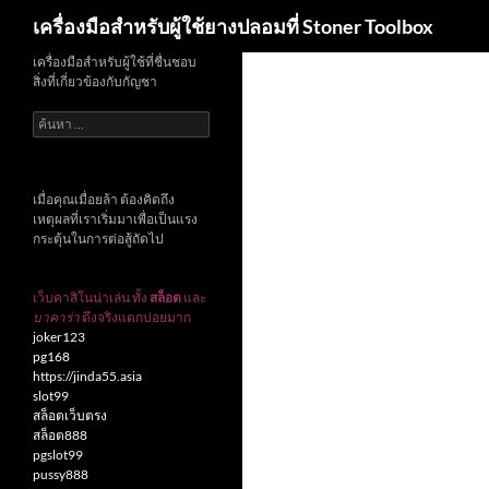
ค้นหา
เครื่องมือสำหรับผู้ใช้ยางปลอมที่ Stoner Toolbox
เครื่องมือสำหรับผู้ใช้ที่ชื่นชอบ
สิ่งที่เกี่ยวข้องกับกัญชา
ค้นหา
สำหรับ:
เมื่อคุณเมื่อยล้า ต้องคิดถึง
เหตุผลที่เราเริ่มมาเพื่อเป็นแรง
กระตุ้นในการต่อสู้ถัดไป
เว็บคาสิโนน่าเล่น ทั้ง
สล็อต
และ
บาคาร่า
ตึงจริงแตกบ่อยมาก
joker123
pg168
https://jinda55.asia
slot99
สล็อตเว็บตรง
สล็อต888
pgslot99
pussy888