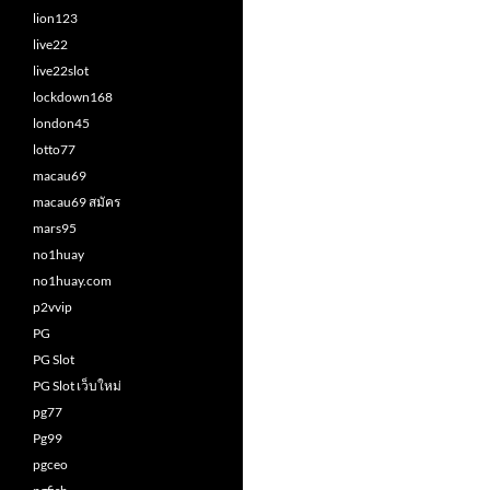
lion123
live22
live22slot
lockdown168
london45
lotto77
macau69
macau69 สมัคร
mars95
no1huay
no1huay.com
p2vvip
PG
PG Slot
PG Slot เว็บใหม่
pg77
Pg99
pgceo