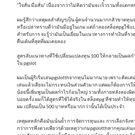
“ใจสั่น มือสั่น” เนื่องจากว่าไม่คิดว่ามันจะเร็วรวมทั้งแตก
ผมรู้สึกว่าเหตุผลสำคัญๆเป็น ผู้คนจำนวนมากกลัวขาดทุน
หรือเปล่าทราบดีว่ามันมีอยู่ในเกม แต่ถ้าลองสล็อตpgใช้
สำหรับการ จะรู้ว่ามันเป็นเยี่ยมในแนวทางการทำเงินที่รวด
ตื่นเต้นที่สุดที่ผมเคยลอง
สูตรลับแนวทางที่ใช้เปลี่ยนแปลงทุน 100 ให้กลายเป็นผลกำ
ใน pgslot
ผมเป็นผู้ริเริ่มเล่นpgslotthจากทุนไม่มากมาย เพราะคิดเ
เล่นแล้วเสียจะไม่กระทบเงินส่วนตัวมาก แต่ผมก็ต้องการใ
น้อยนี้เพิ่มพูนเป็นผลกำไรก้อนใหญ่ รวมทั้งภายหลังลองผ
บ่อยครั้ง ผมก็ได้สูตรที่ใช้ได้จริงใน สล็อตpg ที่ช่วยทำให้ท
ผม เปลี่ยนเป็น 500 บาทหรือมากกว่านั้นได้เป็นประจำ
เหตุผลหลักคือมันเน้นย้ำ การจัดการทุนและ การเลือกจังห
กว่าการพึ่งดวงเพียวๆด้วยเหตุว่าเกมpgslotthหากคุณเล่น