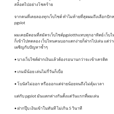
สล็อตไปอย่างโชคร้าย
จากคนที่เคยลองทุกเว็บไซต์ ทำไมท้ายที่สุดผมถึงเลือกปักหม
pgslot
ผมเคยมีตอนที่สมัครเว็บไซต์pgslotthแทบทุกอาทิตย์ เว็บ
ก็เข้าไปทดลอง เว็บไหนคนบอกแตกง่ายก็ฝากไปเล่น แต่ว่าผ
เผชิญกับปัญหาซ้ำๆ
• บางเว็บไซต์ฝากเงินแล้วต้องรอนานกว่าจะเข้าเครดิต
• เกมมีน้อย เล่นไม่กี่วันก็เบื่อ
• โบนัสไม่ออก หรือออกแต่จ่ายน้อยจนถึงไม่คุ้มเวลา
แต่กับ pgslot มันแตกต่างกันตั้งแต่วันแรกที่ผมเล่น
• ฝากปุ๊บ เงินเข้าในทันที ไม่เกิน 5 วินาที