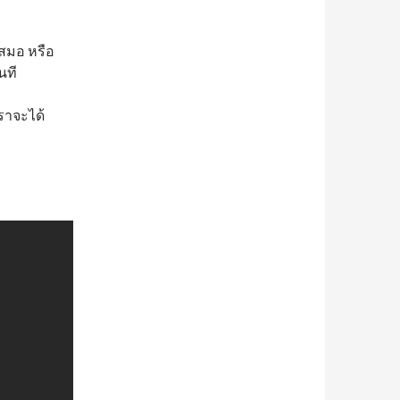
ำเสมอ หรือ
นที
ราจะได้