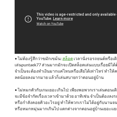
• ไม่ต้องรู้สึกว่าขมักเขม้น:
สล็อต
เวลานั่งรอรถยนต์หรือเด
เล่นpuntaek77 ส่วนมากมักจะเปิดสล็อตเล่นแบบเรื่อยมิได้ตั้
จำเป็นจะต้องทำเงินมากแค่ไหนหรือเสียได้เท่าไหร่ ทำให
ลดน้อยลงมากมาย แล้วก็เล่นสบายกว่าตอนอยู่บ้าน
• ไม่หมกตัวกับเกมเยอะเกินไป: เพียงพอพวกเราเล่นตอนเด
จะมีข้อจำกัดเรื่องเวลาเข้ามาด้วย อาทิเช่น จำเป็นต้อง
หรือกำลังคอยคิวอะไรอยู่ ทำให้พวกเราไม่ได้อยู่กับนานจนเ
หรือหมกหมุ่นมากเกินไป แตกต่างจากตอนอยู่บ้านเยอะแย