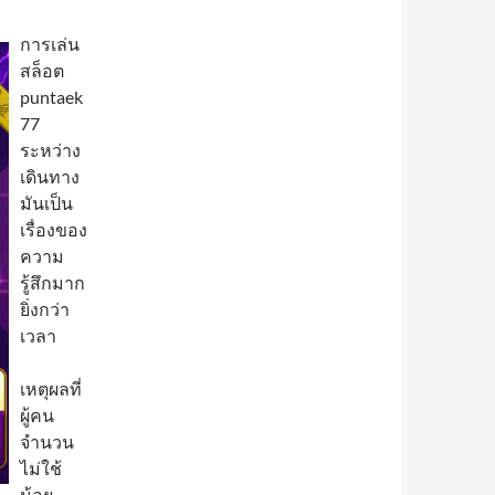
การเล่น
สล็อต
puntaek
77
ระหว่าง
เดินทาง
มันเป็น
เรื่องของ
ความ
รู้สึกมาก
ยิ่งกว่า
เวลา
เหตุผลที่
ผู้คน
จำนวน
ไม่ใช้
น้อย