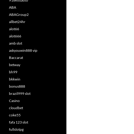
918kissauto
ABA
ABAGroup2
allbet24hr
alot66
alot666
amb slot
askyouwin888 vip
Baccarat
betway
bh99
bkkwin
bonus888
brazil999 slot
Casino
cloudbet
coke55
fafa 123 slot
fullslotpg