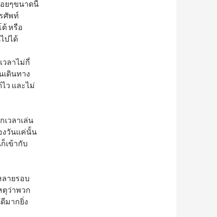
ื่อยๆขนาดนี้
ศัพท์
ต้ หรือ
นไปได้
วลาไม่กี่
อนเดินทาง
้ไว และไม่
ยกเวลาเล่น
งวันแค่นั้น
ก็เข้ากับ
ละหลายรอบ
เหตุว่าพวก
ดีมากยิ่ง