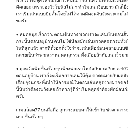
คิดเยอะ เพราะอะไรโบนัสไม่มา ทำไมเกมเงียบยาว มันก็ยิ
เราเริ่มเล่นแบบบีบคั้นโดยไม่ได้คาดคิดจนจับจังหวะเกมไม
ขอรับ
• หมดสนุกเร็วกว่า: ตอนเดินทาง พวกเราจะเล่นเป็นตอนสั้
กระนั้นตอนอยู่บ้าน คนไม่ใช่น้อยมักเล่นยาวตลอดกระทั่งเร
ในที่สุดแล้ว จากที่ตั้งอกตั้งใจว่าจะเล่นเพื่อผ่อนคลายแบบช
กลายเป็นว่าพวกเราหมดสนุกรวมทั้งเมื่อยล้ากับเกมเร็วมา
• มุ่งหวังเพิ่มขึ้นเรื่อยๆ: เพียงพอเราโฟกัสกับเกมPuntaek7
ตอนอยู่บ้าน เราก็จะเริ่มอยากเล่นให้คุ้ม คาดหมายกับผลลัพธ
เรื่อยๆจนกระทั่งทำให้อารมณ์ในตอนเล่นหลุดง่ายมากขอรับ
นี้นับว่าต้องระวังเลย ถ้าหากรู้ดีว่าเริ่มหลุดจำต้องพักผ่อ
ครับ
เกมสล็อต77 บนมือถือ ถูกวางแบบมาให้เข้ากับ ช่วงเวลาระ
มากขึ้นเรื่อยๆ