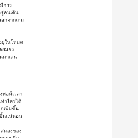
่มีการ
รู่คนเดิน
องออกจากเกม
อยู่ในโหมด
็เลยมอง
้นมาเล่น
ยงพอมีเวลา
ท่าไหร่ได้
เพิ่มขึ้น
ะขึ้นแน่นอน
ใจ สมองของ
อเราเริ่ม