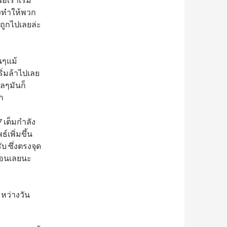
่งทำให้พวก
่ถูกไปเลยล่ะ
นๆแม้
ิ่มล้าไปเลย
ิลๆมันก็
ก
7 เต็มกำลัง
์เพิ่มขึ้น
 ซึ่งตรงจุด
นก่อนเลยนะ
หว่างวัน