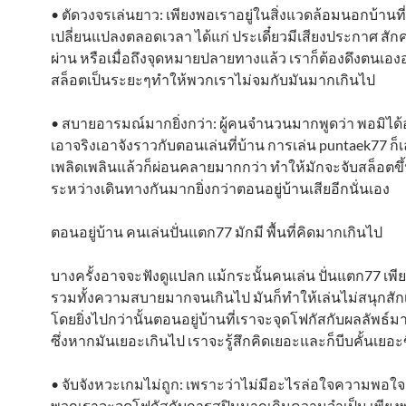
• ตัดวงจรเล่นยาว: เพียงพอเราอยู่ในสิ่งแวดล้อมนอกบ้านที
เปลี่ยนแปลงตลอดเวลา ได้แก่ ประเดี๋ยวมีเสียงประกาศ สักค
ผ่าน หรือเมื่อถึงจุดหมายปลายทางแล้ว เราก็ต้องดึงตนเ
สล็อตเป็นระยะๆทำให้พวกเราไม่จมกับมันมากเกินไป
• สบายอารมณ์มากยิ่งกว่า: ผู้คนจำนวนมากพูดว่า พอมิได้
เอาจริงเอาจังราวกับตอนเล่นที่บ้าน การเล่น puntaek77 ก
เพลิดเพลินแล้วก็ผ่อนคลายมากกว่า ทำให้มักจะจับสล็อตขึ
ระหว่างเดินทางกันมากยิ่งกว่าตอนอยู่บ้านเสียอีกนั่นเอง
ตอนอยู่บ้าน คนเล่นปั่นแตก77 มักมี พื้นที่คิดมากเกินไป
บางครั้งอาจจะฟังดูแปลก แม้กระนั้นคนเล่น ปั่นแตก77 เพี
รวมทั้งความสบายมากจนเกินไป มันก็ทำให้เล่นไม่สนุกสักเ
โดยยิ่งไปกว่านั้นตอนอยู่บ้านที่เราจะจุดโฟกัสกับผลลัพธ์มาก
ซึ่งหากมันเยอะเกินไป เราจะรู้สึกคิดเยอะและก็บีบคั้นเยอ
• จับจังหวะเกมไม่ถูก: เพราะว่าไม่มีอะไรล่อใจความพอ
พวกเราจะจุดโฟกัสกับการสปินมากเกินความจำเป็น เพียงพ