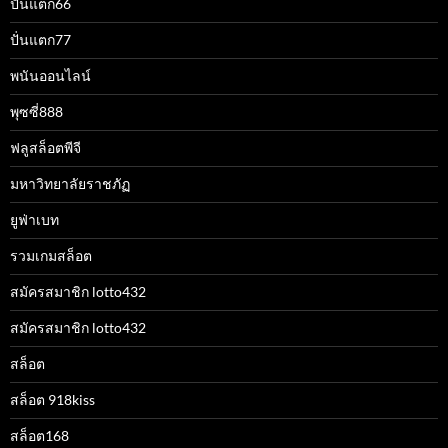
ปั่นแตก66
ปั่นแตก77
พนันออนไลน์
พุซซี่888
ฟลูสล็อตพีจี
มหาวิทยาลัยราชภัฏ
ยูฟ่าเบท
รวมเกมสล็อต
สมัครสมาชิก lotto432
สมัครสมาชิก lotto432
สล็อต
สล็อต 918kiss
สล็อต168