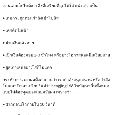
ตอนเล่นเว็บไซต์เก่า สิ่งที่เครียดที่สุดไม่ใช่ แพ้ แต่ว่าเป็น…
• เกมกระตุกตอนกำลังเข้าโบนัส
• เครดิตไม่เข้า
• ฝากเงินแล้วหาย
• เบิกเงินต้องคอย 2-3 ชั่วโมง หรือบางโอกาสแอดมินเงียบหาย
• ยูสเก่าเล่นอย่างไรก็ไม่แตก
กระทั่งบางเวลาผมตั้งคำถามว่า เรากำลังสนุกสนาน หรือกำลัง
โดนเอารัดเอาเปรียบ? แต่ว่า hengjing168 ไขปัญหานั้นทั้งหมด
แบบไม่ต้องพูดเยอะเลยครับผม เพราะว่า…
• ฝากถอนเร็วภายใน 10 วินาที