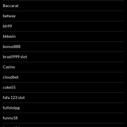
Baccarat
betway
bh99
bkkwin
bonus888
brazil999 slot
Casino
cloudbet
coke55
fafa 123 slot
fullslotpg
funny18