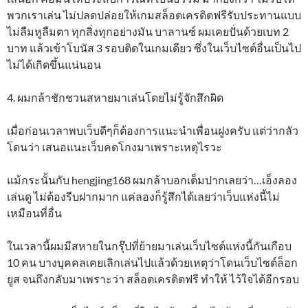
พวกเราเล่น ไม่ปลดปล่อยให้เกมสล็อตเครดิตฟรีรับประทานแบบ
ไม่ลืมหูลืมตา ทุกสิ่งทุกอย่างมัน บาลานซ์ ผมเคยปั่นด้วยเบท 2
บาท แล้วเข้าโบนัส 3 รอบติดในเกมเดียว ซึ่งในเว็บไซต์อื่นเป็นไป
ไม่ได้เกิดขึ้นแน่นอน
4. ผมกล้าชักชวนสหายมาเล่นโดยไม่รู้จักสึกผิด
เมื่อก่อนเวลาพบเว็บดีๆก็ต้องการแนะนำเพื่อนฝูงครับ แต่ว่ากลัว
โดนว่า เสนอแนะเว็บคดโกงมาเพราะเหตุไรวะ
แม้กระนั้นกับ hengjing168 ผมกล้าบอกเต็มปากเลยว่า…เอ็งลอง
เล่นดู ไม่ต้องรีบฝากมาก แค่ลองก็รู้สึกได้เลยว่าเว็บแห่งนี้ไม่
เหมือนที่อื่น
ในเวลานี้ผมมีสหายในกรุ๊ปที่ย้ายมาเล่นเว็บไซต์แห่งนี้กันเกือบ
10 คน บางบุคคลเคยเลิกเล่นไปแล้วด้วยเหตุว่าโดนเว็บไซต์ล็อก
ยูส จนถึงกลับมาเพราะว่า สล็อตเครดิตฟรี ทำให้ ไว้ใจได้อีกรอบ