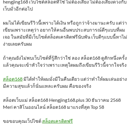
hengjing168 เว็บไซต์สล็อตที่ใช่ ไม่ต้องเสี่ยง ไม่ต้องเสี่ยงดวงกับ
เว็บมั่วอีกต่อไป
ผมไม่ได้เขียนรีวิวนี้เพราะได้เงิน หรือถูกว่าจ้างมานะครับ แต่ว่า
เขียนเพราะเหตุว่า อยากให้คนอื่นพบประสบการณ์ดีๆแบบที่ผม
เจอ ในสมัยที่มีเว็บไซต์สล็อตเครดิตฟรีนับพัน เว็บดีๆแบบนี้หาไม่
ง่ายเลยครับผม
ถ้าคุณยังไม่พบเว็บไซต์ที่รู้สึกว่าใช่ ลอง สล็อต168 ดูสักหนึ่งครั้ง
แล้วคุณจะเข้าหัวใจว่าเพราะเหตุใดผมถึงเขียนรีวิวนี้จากใจจริง
สล็อต168
มิได้ทำให้ผมมั่งมีในคืนเดียว แต่ว่าทำให้ผมเล่นอย่าง
มีความสุขแล้วก็นั่นแหละครับผม คือของจริง
สล็อตเว็บแม่ สล็อต168 Hengjing168.plus 30 ธันวาคม 2568
Meri คาสิโนออนไลน์ สล็อต168 มาแรงที่สุด Top 58
ขอขอบคุณเว็ปไซต์
สล็อตเครดิตฟรี