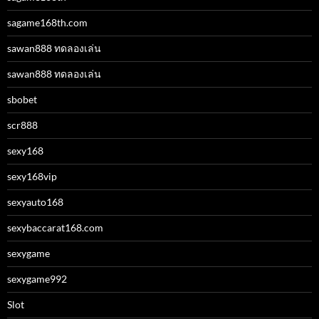
sagame168th.com
sawan888 ทดลองเล่น
sawan888 ทดลองเล่น
sbobet
scr888
sexy168
sexy168vip
sexyauto168
sexybaccarat168.com
sexygame
sexygame992
Slot