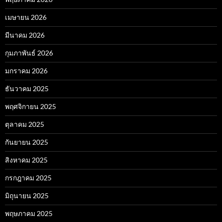
เมษายน 2026
มีนาคม 2026
กุมภาพันธ์ 2026
มกราคม 2026
ธันวาคม 2025
พฤศจิกายน 2025
ตุลาคม 2025
กันยายน 2025
สิงหาคม 2025
กรกฎาคม 2025
มิถุนายน 2025
พฤษภาคม 2025