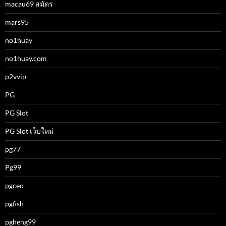
macau69 สมัคร
mars95
no1huay
no1huay.com
p2vvip
PG
PG Slot
PG Slot เว็บใหม่
pg77
Pg99
pgceo
pgfish
pgheng99