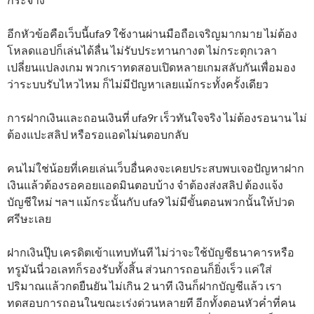
อีกหัวข้อคือเว็บนี้ufa9 ใช้งานผ่านมือถือเจริญมากมาย ไม่ต้อง
โหลดแอปก็เล่นได้ลื่น ไม่รับประทานกางต ไม่กระตุกเวลา
เปลี่ยนแปลงเกม พวกเราทดสอบเปิดหลายเกมสลับกันเพื่อมอง
ว่าระบบรับไหวไหม ก็ไม่มีปัญหาเลยแม้กระทั้งครั้งเดียว
การฝากเงินและถอนเงินที่ ufa9r เร็วทันใจจริง ไม่ต้องรอนาน ไม่
ต้องแปะสลิป หรือรอแอดไม่นตอบกลับ
คนไม่ใช่น้อยที่เคยเล่นเว็บอื่นคงจะเคยประสบพบเจอปัญหาฝาก
เงินแล้วต้องรอคอยแอดมินตอบบ้าง จำต้องส่งสลิป ต้องแจ้ง
บัญชีใหม่ ฯลฯ แม้กระนั้นกับ ufa9 ไม่มีขั้นตอนพวกนั้นให้ปวด
ศรีษะเลย
ฝากเงินปุ๊บ เครดิตเข้าแทบทันที ไม่ว่าจะใช้บัญชีธนาคารหรือ
ทรูมันนี่วอเลทก็รองรับทั้งสิ้น ส่วนการถอนก็ยิ่งเร็ว แค่ใส่
ปริมาณแล้วกดยืนยัน ไม่เกิน 2 นาที เงินก็ฝากบัญชีแล้ว เรา
ทดสอบการถอนในขณะเร่งด่วนหลายที อีกทั้งตอนหัวค่ำที่คน