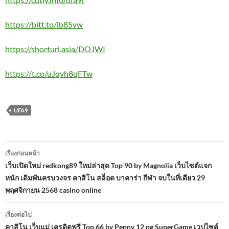
https://bitt.to/lb85vw
https://shorturl.asia/DOJWI
https://t.co/uJqvh8qFTw
UFA9
เมนู
เรื่องก่อนหน้า
นำทาง
เว็บเปิดใหม่ redkong89 ใหม่ล่าสุด Top 90 by Magnolia เว็บไซต์แจก
หนัก เดิมพันครบวงจร คาสิโน สล็อต บาคาร่า กีฬา จบในที่เดียว 29
เรื่อง
พฤศจิกายน 2568 casino online
เรื่องต่อไป
คาสิโน เว็บแม่ เครดิตฟรี Top 66 by Penny 12 pg SuperGame เวปไซต์