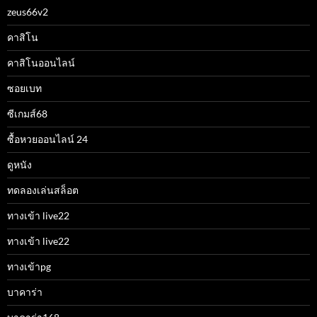
zeus66v2
คาสิโน
คาสิโนออนไลน์
ซอยเบท
ซีเกมส์68
ซื้อหวยออนไลน์ 24
ดูหนัง
ทดลองเล่นสล็อต
ทางเข้า live22
ทางเข้า live22
ทางเข้าpg
บาคาร่า