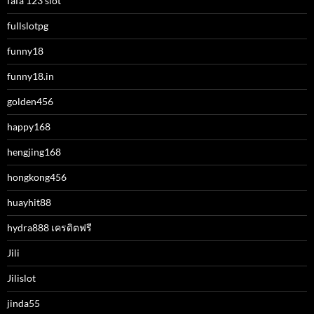
fafa 123 slot
fullslotpg
funny18
funny18.in
golden456
happy168
hengjing168
hongkong456
huayhit88
hydra888 เครดิตฟรี
Jili
Jilislot
jinda55