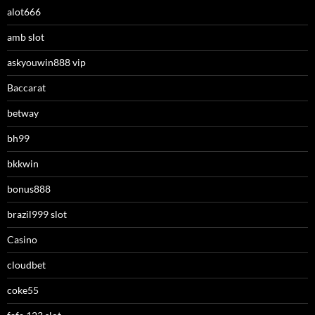
alot666
amb slot
askyouwin888 vip
Baccarat
betway
bh99
bkkwin
bonus888
brazil999 slot
Casino
cloudbet
coke55