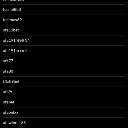
teenoi888
temmax69
ufa11bet
ufa191 ทางเข้า
ufa191 ทางเข้า
ufa77
ufa88
Ufa89bet
ufa9r
ufabet
ufabetxx
ufawinner88