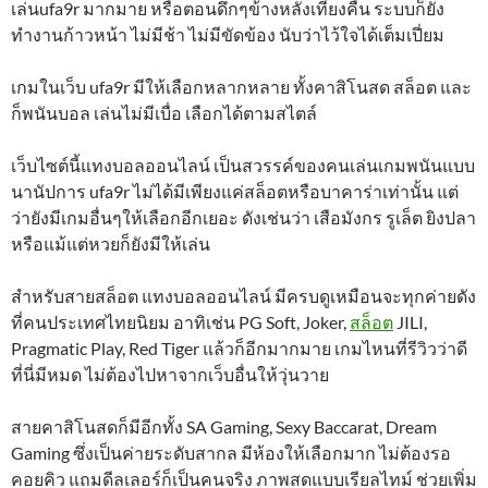
เล่นufa9r มากมาย หรือตอนดึกๆข้างหลังเที่ยงคืน ระบบก็ยัง
ทำงานก้าวหน้า ไม่มีช้า ไม่มีขัดข้อง นับว่าไว้ใจได้เต็มเปี่ยม
เกมในเว็บ ufa9r มีให้เลือกหลากหลาย ทั้งคาสิโนสด สล็อต และ
ก็พนันบอล เล่นไม่มีเบื่อ เลือกได้ตามสไตล์
เว็บไซต์นี้แทงบอลออนไลน์ เป็นสวรรค์ของคนเล่นเกมพนันแบบ
นานัปการ ufa9r ไม่ได้มีเพียงแค่สล็อตหรือบาคาร่าเท่านั้น แต่
ว่ายังมีเกมอื่นๆให้เลือกอีกเยอะ ดังเช่นว่า เสือมังกร รูเล็ต ยิงปลา
หรือแม้แต่หวยก็ยังมีให้เล่น
สำหรับสายสล็อต แทงบอลออนไลน์ มีครบดูเหมือนจะทุกค่ายดัง
ที่คนประเทศไทยนิยม อาทิเช่น PG Soft, Joker,
สล็อต
JILI,
Pragmatic Play, Red Tiger แล้วก็อีกมากมาย เกมไหนที่รีวิวว่าดี
ที่นี่มีหมด ไม่ต้องไปหาจากเว็บอื่นให้วุ่นวาย
สายคาสิโนสดก็มีอีกทั้ง SA Gaming, Sexy Baccarat, Dream
Gaming ซึ่งเป็นค่ายระดับสากล มีห้องให้เลือกมาก ไม่ต้องรอ
คอยคิว แถมดีลเลอร์ก็เป็นคนจริง ภาพสดแบบเรียลไทม์ ช่วยเพิ่ม