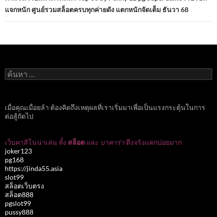
แจกหนัก ศูนย์รวมสล็อตครบทุกค่ายดัง แตกหนักจัดเต็ม ธันวา 68
ค้นหา
สำหรับ:
เมื่อคุณเมื่อยล้า ต้องคิดถึงเหตุผลที่เราเริ่มมาเพื่อเป็นแรงกระตุ้นในการ
ต่อสู้ถัดไป
เว็บคาสิโนน่าเล่น ทั้ง
สล็อต
และ
บาคาร่า
ตึงจริงแตกบ่อยมาก
joker123
pg168
https://jinda55.asia
slot99
สล็อตเว็บตรง
สล็อต888
pgslot99
pussy888