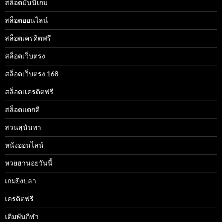
สล็อตมันนี่เกม
สล็อตออนไลน์
สล็อตเครดิตฟรี
สล็อตเว็บตรง
สล็อตเว็บตรง 168
สล็อตเเครดิตฟรี
สล็อตแตกดี
สวนสุนันทา
หนังออนไลน์
หวยฮานอยวันนี้
เกมยิงปลา
เครดิตฟรี
เดิมพันกีฬา