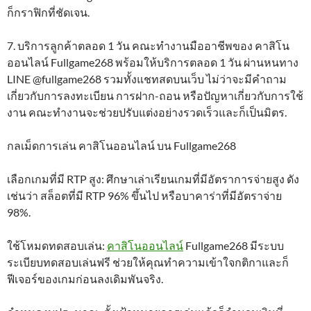
ก็กราฟิกที่ชัดเจน.
7. บริการลูกค้าตลอด 1 วัน คณะทำงานมืออาชีพของ คาสิโน
ออนไลน์ Fullgame268 พร้อมให้บริการตลอด 1 วัน ผ่านหนทาง
LINE @fullgame268 รวมทั้งแชทสดบนเว็บ ไม่ว่าจะมีคำถาม
เกี่ยวกับการลงทะเบียน การฝาก-ถอน หรือปัญหาเกี่ยวกับการใช้
งาน คณะทำงานจะช่วยปรับแต่งอย่างรวดเร็วและก็เป็นมิตร.
กลเม็ดการเล่น คาสิโนออนไลน์ บน Fullgame268
เลือกเกมที่มี RTP สูง: ศึกษาเล่าเรียนเกมที่มีอัตราการจ่ายสูง ดัง
เช่นว่า สล็อตที่มี RTP 96% ขึ้นไป หรือบาคาร่าที่มีอัตราจ่าย
98%.
ใช้โหมดทดสอบเล่น:
คาสิโนออนไลน์
Fullgame268 มีระบบ
ระเบียบทดสอบเล่นฟรี ช่วยให้คุณทำความเข้าใจกติกาและก็
ฟีเจอร์ของเกมก่อนลงเดิมพันจริง.