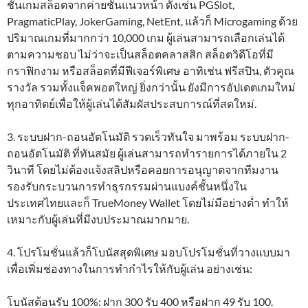
ชันเกมสล็อตจากค่ายชั้นแนวหน้า ดังเช่น PGSlot,
PragmaticPlay, JokerGaming, NetEnt, แล้วก็ Microgaming ด้วย
ปริมาณเกมที่มากกว่า 10,000 เกม ผู้เล่นสามารถเลือกเล่นได้
ตามความชอบ ไม่ว่าจะเป็นสล็อตคลาสสิก สล็อตวิดีโอที่มี
กราฟิกงาม หรือสล็อตที่มีฟีเจอร์พิเศษ อาทิเช่น ฟรีสปิน, ตัวคูณ
รางวัล รวมทั้งแจ็คพอตใหญ่ ยิ่งกว่านั้น ยังมีการอัปเดตเกมใหม่
ทุกอาทิตย์เพื่อให้ผู้เล่นได้สัมผัสประสบการณ์ที่สดใหม่.
3. ระบบฝาก-ถอนอัตโนมัติ รวดเร็วทันใจ มาพร้อม ระบบฝาก-
ถอนอัตโนมัติ ที่ทันสมัย ผู้เล่นสามารถทำรายการได้ภายใน 2
วินาที โดยไม่ต้องแจ้งสลิปหรือคอยการอนุญาตจากทีมงาน
รองรับกระบวนการทำธุรกรรมผ่านแบงค์ชั้นหนึ่งใน
ประเทศไทยและก็ TrueMoney Wallet โดยไม่มีอย่างต่ำ ทำให้
เหมาะกับผู้เล่นที่มีงบประมาณมากมาย.
4. โปรโมชั่นแล้วก็โบนัสสุดพิเศษ มอบโปรโมชั่นที่วางแบบมา
เพื่อเพิ่มช่องทางในการทำกำไรให้กับผู้เล่น อย่างเช่น:
โบนัสต้อนรับ 100%: ฝาก 300 รับ 400 หรือฝาก 49 รับ 100.