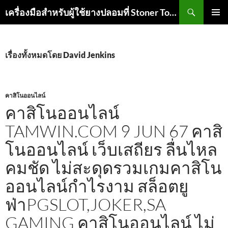
ค้นหา
เครื่องมือสำหรับผู้ใช้ยางปลอมที่ Stoner Toolbox
ข้าม
เมนูหลัก
ไป
ยัง
เนื้อหา
เรื่องทั้งหมดโดย David Jenkins
คาสิโนออนไลน์
คาสิโนออนไลน์
TAMWIN.COM 9 JUN 67 คาสิ
โนออนไลน์ เว็บเสถียร ลื่นไหล
คมชัด ไม่สะดุดรวมเกมคาสิโน
ออนไลน์กำไรงาม สล็อตยู
ฟ่าPGSLOT,JOKER,SA
GAMING คาสิโนออนไลน์ ไม่