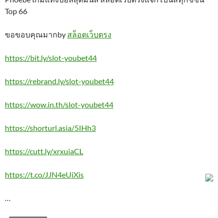
Top 66
ขอขอบคุณมากby
สล็อตเว็บตรง
https://bit.ly/slot-youbet44
https://rebrand.ly/slot-youbet44
https://wow.in.th/slot-youbet44
https://shorturl.asia/5IHh3
https://cutt.ly/xrxuiaCL
https://t.co/JJN4eUiXis
…