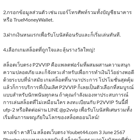
2.กรอกข้อมูลส่วนตัว เช่น เบอร์โทรศัพท์รวมทั้งบัญชีธนาคาร
หรือ TrueMoneyWallet.
3.ฝากเงินหนแรกเพื่อรับโบนัสต้อนรับและก็เริ่มเล่นทันที.
4.เลือกเกมสล็อตที่ถูกใจและลุ้นรางวัลใหญ่!
สล็อตเว็บตรง P2VVIP คือแพลตฟอร์มที่ผสมผสานความสนุก
ความปลอดภัย และก็จังหวะสำหรับเพื่อการทำเงินไว้อย่างพอดี
ด้วยระบบที่นำสมัย เกมสล็อตที่นานาประการ โปรโมชั่นสุดคุ้ม
แล้วก็การบริการที่เป็นเลิศ P2VVIP ก็เลยเป็นตัวเลือกที่สมบูรณ์
แบบสำหรับนักพนันทุกคน ถ้าคุณกำลังมองหาประสบการณ์
การเล่นสล็อตที่ไม่เหมือนใคร ลงทะเบียนกับ P2VVIP วันนี้ที่
ufp-2 หรือติดต่อผ่าน LINE @p2vvip เพื่อรับโบนัสพิเศษรวมทั้ง
เริ่มต้นการผจญภัยในโลกของสล็อตออนไลน์!
ทางเข้า คาสิโน สล็อตเว็บตรง Youbet44.com 3 June 2567
Phoebe เกมแทงบอลสุดมันส์ สล็อตเว็บตรงแจกโบนัสทุกซีซั่น