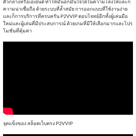
ตัวกลางหรือเอเย่นต์ ทำให้มั่นอกมั่นใจได้ในความโล่งใสและก็
ความน่าเชื่อถือ ด้วยระบบที่ล้ำสมัย การออกแบบที่ใช้งานง่าย
และก็การบริการที่ครบครัน P2VVIP ตอบโจทย์อีกทั้งผู้เล่นมือ
ใหม่และผู้เล่นที่มีประสบการณ์ ด้วยเกมที่มีให้เลือกมากและโปร
โมชั่นที่คุ้มค่า
จุดแข็งของ สล็อตเว็บตรง P2VVIP