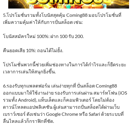
5.โปรโมชั่นรวมทั้งโบนัสสุดคุ้ม Coming88 มอบโปรโมชั่นที่
เพิ่มความคุ้มค่าให้กับการปั่นสล็อต เช่น:
โบนัสสมัครใหม่ 100%: ฝาก 100 รับ 200.
คืนยอดเสีย 10%: ถอนได้ไม่ยั้ง.
โปรโมชั่นพวกนี้ช่วยเพิ่มช่องทางในการได้กำไรและก็ยืดระยะ
เวลาการเล่นให้สนุกยิ่งขึ้น.
6.รองรับทุกแพลตฟอร์ม เล่นง่ายทุกที่ ปั่นสล็อต Coming88
ออกแบบมาให้ใช้งานง่าย รองรับการเล่นผ่าน สมาร์ทโฟน (iOS
รวมทั้ง Android), แท็บเล็ตและก็คอมพิวเตอร์ โดยไม่ต้อง
ดาวน์โหลดแอปพลิเคชัน ผู้เล่นสามารถปั่นสล็อตได้ผ่านเว็บ
เบราว์เซอร์ ดังเช่นว่า Google Chrome หรือ Safari ด้วยระบบที่
ลื่นไหลแล้วก็กราฟิกที่ชัด.