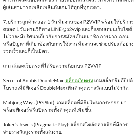
ผู้เล่นสามารถเพลิดเพลินกับเกมได้ทุกที่ทุกเวลา.
7. บริการลูกค้าตลอด 1 วัน ทีมงานของ P2VVIP พร้อมให้บริการ
ตลอด 1 วัน ผ่านวิถีทาง LINE @p2vvip และก็แชทสดบนเว็บไซต์
ไม่ว่าจะมีปริศนาเกี่ยวกับการสมัครเป็นสมาชิก การฝาก-ถอน
หรือปัญหาที่เกี่ยวข้องกับการใช้งาน ทีมงานจะช่วยปรับแก้อย่าง
รวดเร็วและก็เป็นมิตร.
เกม สล็อตเว็บตรง ที่ได้รับความนิยมบน P2VVIP
Secret of Anubis DoubleMax:
สล็อตเว็บตรง
เกมสล็อตธีมอียิปต์
โบราณที่มีฟีเจอร์ DoubleMax เพิ่มตัวคูณรางวัลแบบไม่จำกัด.
Mahjong Ways (PG Slot): เกมสล็อตที่มีธีมไพ่นกกระจอก มา
พร้อมฟีเจอร์ฟรีสปินรวมทั้งตัวคูณที่เพิ่มขึ้น.
Joker’s Jewels (Pragmatic Play): สล็อตสไตล์คลาสสิกที่มีการ
จ่ายรางวัลสูงรวมทั้งเล่นง่าย.