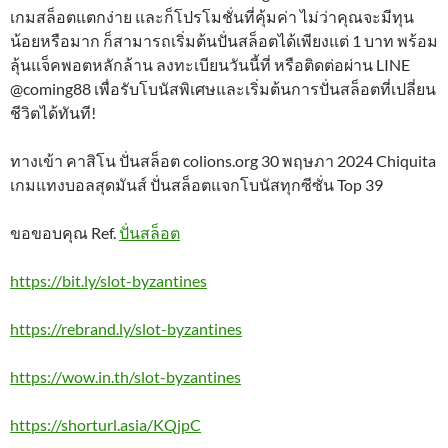
เกมสล็อตแตกง่าย และก็โปรโมชั่นที่คุ้มค่า ไม่ว่าคุณจะมีทุน
น้อยหรือมาก ก็สามารถเริ่มต้นปั่นสล็อตได้เพียงแต่ 1 บาท พร้อม
ลุ้นแจ็คพอตหลักล้าน ลงทะเบียนวันนี้ที่ หรือติดต่อผ่าน LINE
@coming88 เพื่อรับโบนัสพิเศษและเริ่มต้นการปั่นสล็อตที่เปลี่ยน
ชีวิตได้ทันที!
ทางเข้า คาสิโน ปั่นสล็อต colions.org 30 พฤษภา 2024 Chiquita
เกมแทงบอลสุดมันส์ ปั่นสล็อตแจกโบนัสทุกซีซั่น Top 39
ขอขอบคุณ Ref.
ปั่นสล็อต
https://bit.ly/slot-byzantines
https://rebrand.ly/slot-byzantines
https://wow.in.th/slot-byzantines
https://shorturl.asia/KQjpC