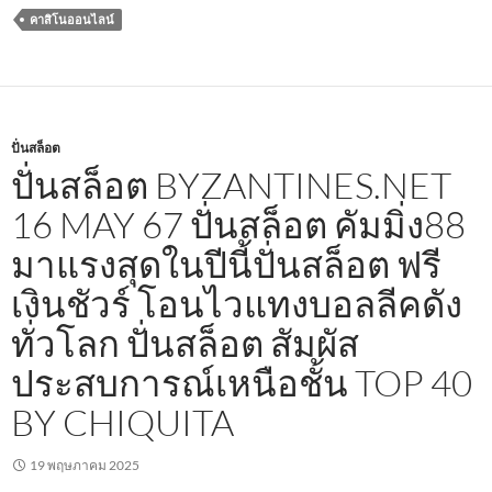
คาสิโนออนไลน์
ปั่นสล็อต
ปั่นสล็อต BYZANTINES.NET
16 MAY 67 ปั่นสล็อต คัมมิ่ง88
มาแรงสุดในปีนี้ปั่นสล็อต ฟรี
เงินชัวร์ โอนไวแทงบอลลีคดัง
ทั่วโลก ปั่นสล็อต สัมผัส
ประสบการณ์เหนือชั้น TOP 40
BY CHIQUITA
19 พฤษภาคม 2025