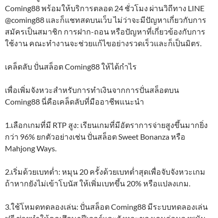
Coming88 พร้อมให้บริการตลอด 24 ชั่วโมง ผ่านวิถีทาง LINE
@coming88 และก็แชทสดบนเว็บ ไม่ว่าจะมีปัญหาเกี่ยวกับการ
สมัครเป็นสมาชิก การฝาก-ถอน หรือปัญหาที่เกี่ยวข้องกับการ
ใช้งาน คณะทำงานจะช่วยแก้ไขอย่างรวดเร็วและก็เป็นมิตร.
เคล็ดลับ ปั่นสล็อต Coming88 ให้ได้กำไร
เพื่อเพิ่มจังหวะสำหรับการทำเงินจากการปั่นสล็อตบน
Coming88 นี่คือเคล็ดลับที่มืออาชีพแนะนำ
1.เลือกเกมที่มี RTP สูง: เรียนเกมที่มีอัตราการจ่ายสูงขึ้นมากยิ่ง
กว่า 96% ยกตัวอย่างเช่น ปั่นสล็อต Sweet Bonanza หรือ
Mahjong Ways.
2.เริ่มด้วยเบทต่ำ: หมุน 20 ครั้งด้วยเบทต่ำสุดเพื่อจับจังหวะเกม
ถ้าหากยังไม่เข้าโบนัส ให้เพิ่มเบทขึ้น 20% หรือแปลงเกม.
3.ใช้โหมดทดลองเล่น: ปั่นสล็อต Coming88 มีระบบทดลองเล่น