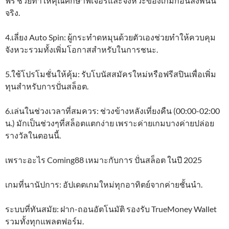
ฟรี ช่วยทำให้คุณศึกษาฟีเจอร์และจังหวะของเกมก่อนลงพนัน
จริง.
4.เลี่ยง Auto Spin: ผู้กระทำดหมุนด้วยตัวเองช่วยทำให้ควบคุม
จังหวะรวมทั้งเพิ่มโอกาสสำหรับในการชนะ.
5.ใช้โปรโมชั่นให้คุ้ม: รับโบนัสสมัครใหม่หรือฟรีสปินเพื่อเพิ่ม
ทุนสำหรับการปั่นสล็อต.
6.เล่นในช่วงเวลาที่สมควร: ช่วงข้างหลังเที่ยงคืน (00:00-02:00
น.) มักเป็นช่วงๆที่สล็อตแตกง่าย เพราะค่ายเกมบางค่ายปล่อย
รางวัลในตอนนี้.
เพราะอะไร Coming88 เหมาะกับการ ปั่นสล็อต ในปี 2025
เกมที่นานัปการ: อัปเดตเกมใหม่ทุกอาทิตย์จากค่ายชั้นนำ.
ระบบที่ทันสมัย: ฝาก-ถอนอัตโนมัติ รองรับ TrueMoney Wallet
รวมทั้งทุกแพลตฟอร์ม.