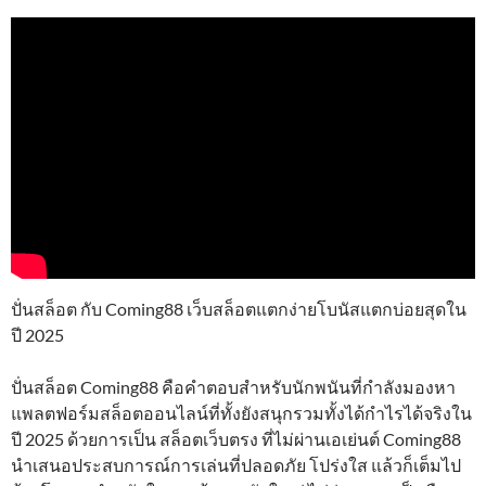
ปั่นสล็อต กับ Coming88 เว็บสล็อตแตกง่ายโบนัสแตกบ่อยสุดใน
ปี 2025
ปั่นสล็อต Coming88 คือคำตอบสำหรับนักพนันที่กำลังมองหา
แพลตฟอร์มสล็อตออนไลน์ที่ทั้งยังสนุกรวมทั้งได้กำไรได้จริงใน
ปี 2025 ด้วยการเป็น สล็อตเว็บตรง ที่ไม่ผ่านเอเย่นต์ Coming88
นำเสนอประสบการณ์การเล่นที่ปลอดภัย โปร่งใส แล้วก็เต็มไป