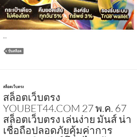
…
ปั่นสล็อต
สล็อตเว็บตรง
สล็อตเว็บตรง
YOUBET44.COM 27 พ.ค. 67
สล็อตเว็บตรง เล่นง่าย มันส์ น่า
เชื่อถือปลอดภัยคุ้มค่าการ