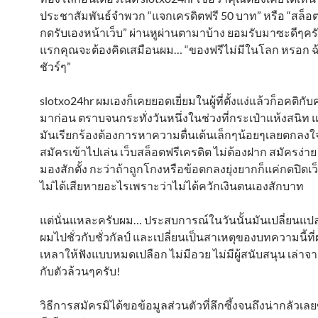
ประชาสัมพันธ์จำพวก “แจกเครดิตฟรี 50 บาท” หรือ “สล็อต
กดรับเองหน้าเว็บ” ผ่านหูผ่านตามาบ้าง ยอมรับมาซะดีๆค
แรกคุณจะต้องคิดเสมือนผม… “ของฟรีไม่มีในโลก หรอก ฉ
ชัวร์ๆ”
slotxo24hr ผมเองก็เคยยอดเยี่ยมในผู้ที่ตั้งแง่แล้วก็อคติกั
มาก่อน ตราบจนกระทั่งวันหนึ่งในช่วงที่กระเป๋าแห้งสนิท แ
มันเรียกร้องต้องการหาความตื่นเต้นเล็กๆน้อยๆเลยตกลงใจ
สมัครเข้าไปเล่น เว็บสล็อตฟรีเครดิต ไม่ต้องฝาก สมัครง่าย 
มองสักตั้ง กะว่าถ้าถูกโกงหรือข้อตกลงยุ่งยากก็แค่กดปิดเว็
ไม่ได้เสียหายอะไรเพราะว่าไม่ได้ควักเงินตนเองสักบาท
แต่นั่นแหละครับผม… ประสบการณ์ในวันนั้นมันเปลี่ยนแ
ผมไปชั่วกับชั่วกัลป์ และเปลี่ยนเป็นสาเหตุของบทความนี้ท
เหลาให้ฟังแบบหมดเปลือก ไม่มีอวย ไม่มีผู้สนับสนุน เล่าจาก
กับตัวล้วนๆครับ!
วิธีการสมัครมิได้ขอข้อมูลส่วนตัวที่ลึกซึ้งจนถึงน่ากลัวเล