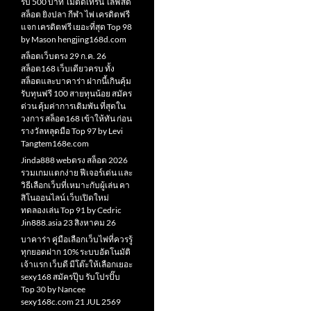
รับ 500 บาท ไม่ติดเทิร์น ไลฟ์สด
สล็อต ยิงปลา กีฬา ไพ่ เครดิตฟรี
แจก เครดิตฟรี เยอะที่สุด Top 98
by Mason hengjing168d.com
สล็อตเว็บตรง 29 ก.ค. 26
สล็อต168 เว็บเดียวครบ ทั้ง
สล็อตและบาคาร่า ฝากนี้เกินคุ้ม
รับทุนฟรี 100 สายทุนน้อย สมัคร
ด่วน คุ้มค่าการเดิมพัน ที่สุดใน
วงการ สล็อต168 เข้าให้ทัน ก่อน
รางวัลหลุดมือ Top 97 by Levi
Tangtem168e.com
Jinda888 webตรง สล็อต 2026
รวมเกมแตกง่าย ฟีเจอร์เด่น และ
วิธีเลือกเว็บที่เหมาะกับผู้เล่น คา
สิโนออนไลน์ เว็บเปิดใหม่
ทดลองเล่น Top 91 by Cedric
Jin888.asia 23 สิงหาคม 26
บาคาร่า คู่มือเลือกเว็บไพ่ที่ควรรู้
ทุกยอดฝาก 10% ระบบอัตโนมัติ
เจ้าแรก เว็บดี มีโต๊ะให้เลือกเยอะ
sexy168 สมัครปุ๊บ รับโปรปั๊บ
Top 30 by Nancee
sexy168c.com 21 JUL 2569