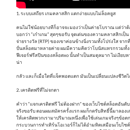
1. ระบบเสถียร เกมคลาสสิก แตกง่ายแบบไม่ล็อคยูส
คนไม่ใช่น้อยบางทีก็อาจจะมองว่าเป็นค่ายโบราณ แต่ว่าต
บอกว่า “เก๋าเกม” สุดๆขอรับ จุดเด่นของความคลาสสิกเป็น
จ่ายรางวัล (RTP) ของเขาค่อนข้างนิ่งรวมทั้งโปร่งใส จาก
ปั่นสล็อตมาหลายค่าย ผมมีความคิดว่าโบนัสแทรกรวมทั้ง
ฟีเจอร์ฟรีสปินของสล็อตxo นั้นทำเป็นสมดุลมาก ไม่เงียบห
น่า
กลัว และก็เมื่อใดที่แจ็คพอตแตก มันเป็นเปลี่ยนแปลงชีวิตไ
2. เครดิตฟรีที่ไม่จกตา
คำว่า “แจกเครดิตฟรี ไม่ต้องฝาก” ของเว็บไซต์สล็อตอันดับ 1 
จริงขอรับ ตอนผมสมัครครั้งแรก ผมก็กดรับสิทธิ์นี้มาลองเ
ให้เครดิตพวกเรามาปริมาณหนึ่งเพื่อใช้เล่นเกมจริงๆข้อต
กระบวนการทำเทิร์นโอเวอร์ก็ไม่ได้อำมหิตเสมือนเว็บไซต์เอ