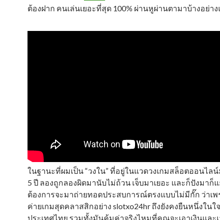
ต้องฝาก คนเล่นเยอะที่สุด 100% ผ่านหูผ่านตามาบ้างอย่าง
ในฐานะที่ผมเป็น “วงใน” ที่อยู่ในแวดวงเกมสล็อตออนไลน
5 ปี ลองถูกลองผิดมานับไม่ถ้วน เจ็บมาเยอะ และก็ปังมาก็แย
ต้องการจะมาถ่ายทอดประสบการณ์ตรงแบบไม่มีกั๊ก ว่าเพ
ค่ายเกมสุดคลาสสิกอย่าง slotxo24hr ถึงยังคงยืนหนึ่งใน
ประเทศไทย รวมทั้งมันคุ้มค่าจริงไหมที่คุณจะเอาเงินแล