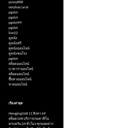
pussy888
sexybaccarat
pgslot
pgslot
pgslot99
pgslot
live22
ดูหนัง
ดูหนังฟรี
ดูหนังออนไลน์
ดูหนังชนโรง
pgslot
สล็อตออนไลน์
บาคาร่าออนไลน์
สล็อตออนไลน์
ซื้อหวยออนไลน์
หวยออนไลน์
เรื่องล่าสุด
Hengjing168 11 สิงหา 69
สล็อต168 บริการเกมคาสิโน
ครบครัน 24 ชั่วโมง ทุกยอดฝาก