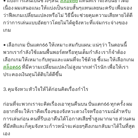
• แบ่งการเล่นเป็นช่วงๆสั้น:
สล็อต66
แทนที่เราจะสปินยาวต่อ
เนื่อง ผมเสนอแนะให้แบ่งเป็นรอบสั้นๆแทนเลยนะครับ เพื่อมอง
ว่าฟีลเกมเปลี่ยนแปลงหรือไม่ วิธีนี้จะช่วยคุมความเสียหายได้ดี
กว่าการเล่นแบบอัดยาวโดยไม่ได้ดูจังหวะที่แจ่มกระจ่างของ
เกม
• เลือกเกม ปั่นแตก66 ให้เหมาะสมกับแผน: แน่ๆว่า ในตอนนี้
พวกเรากำลังใช้แผนพื้นพอร์ตหรือทุนเต็มกำลัง เราก็จำต้อง
เลือกเกมให้เหมาะกับทุนและแผนที่จะใช้ด้วย ชี้แนะให้เลือกเกม
สล็อต66
ที่มีความเปลี่ยนแปลงไม่สูงมากเท่าไรนัก เพื่อให้เรา
ประคองเงินทุนได้ดิบได้ดีขึ้น
3. คุมจังหวะหัวใจให้ได้ก่อนคิดเรื่องกำไร
ก่อนที่จะพวกเราจะคิดเรื่องเอาทุนคืนบน ปั่นแตก66 ทุกครั้ง ผม
อยากที่จะให้เราคิดเรื่องของจังหวะดวงใจหรืออารมณ์สำหรับ
การเล่นก่อน คนที่รีบเอาคืนได้โอกาสเสียซ้ำสูงมากมาย ส่วนคน
ที่มีสติและก็คุมจังหวะก้าวหน้าจะค่อยๆดึงเกมกลับมาได้ในที่สุด
เอง