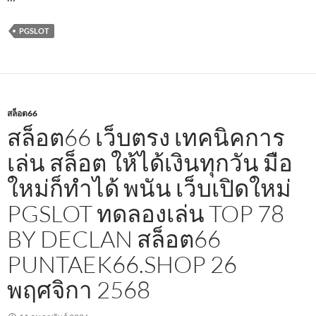
PGSLOT
สล็อต66
สล็อต66 เว็บตรง เทคนิคการ
เล่น สล็อต ให้ได้เงินทุกวัน มือ
ใหม่ก็ทำได้ พนัน เว็บเปิดใหม่
PGSLOT ทดลองเล่น TOP 78
BY DECLAN สล็อต66
PUNTAEK66.SHOP 26
พฤศจิกา 2568