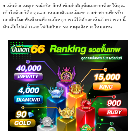
• เห็นด้วยเหตุการณ์จริง: อีกหัวข้อสำคัญที่ผมอยากที่จะให้คุณ
เข้าใจด้วยก็คือ คุณอย่าหลอกตัวเองเด็ดขาด อย่าพากเพียรรีบ
เอาคืนโดยทันที คนที่จะแก้เหตุการณ์ได้มักจะเห็นด้วยว่ารอบนี้
มันเสียไปแล้ว และโฟกัสกับการควบคุมจังหวะใหม่แทน