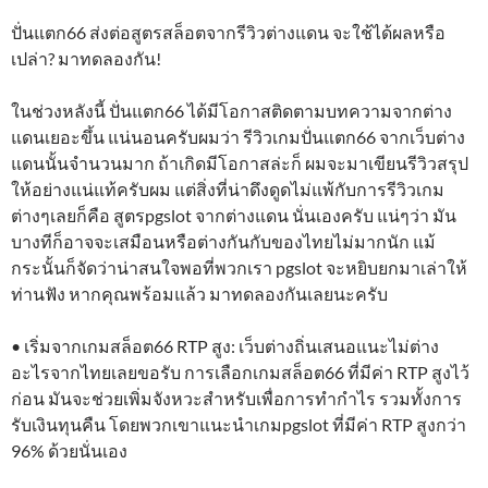
ปั่นแตก66 ส่งต่อสูตรสล็อตจากรีวิวต่างแดน จะใช้ได้ผลหรือ
เปล่า? มาทดลองกัน!
ในช่วงหลังนี้ ปั่นแตก66 ได้มีโอกาสติดตามบทความจากต่าง
แดนเยอะขึ้น แน่นอนครับผมว่า รีวิวเกมปั่นแตก66 จากเว็บต่าง
แดนนั้นจำนวนมาก ถ้าเกิดมีโอกาสล่ะก็ ผมจะมาเขียนรีวิวสรุป
ให้อย่างแน่แท้ครับผม แต่สิ่งที่น่าดึงดูดไม่แพ้กับการรีวิวเกม
ต่างๆเลยก็คือ สูตรpgslot จากต่างแดน นั่นเองครับ แน่ๆว่า มัน
บางทีก็อาจจะเสมือนหรือต่างกันกับของไทยไม่มากนัก แม้
กระนั้นก็จัดว่าน่าสนใจพอที่พวกเรา pgslot จะหยิบยกมาเล่าให้
ท่านฟัง หากคุณพร้อมแล้ว มาทดลองกันเลยนะครับ
• เริ่มจากเกมสล็อต66 RTP สูง: เว็บต่างถิ่นเสนอแนะไม่ต่าง
อะไรจากไทยเลยขอรับ การเลือกเกมสล็อต66 ที่มีค่า RTP สูงไว้
ก่อน มันจะช่วยเพิ่มจังหวะสำหรับเพื่อการทำกำไร รวมทั้งการ
รับเงินทุนคืน โดยพวกเขาแนะนำเกมpgslot ที่มีค่า RTP สูงกว่า
96% ด้วยนั่นเอง