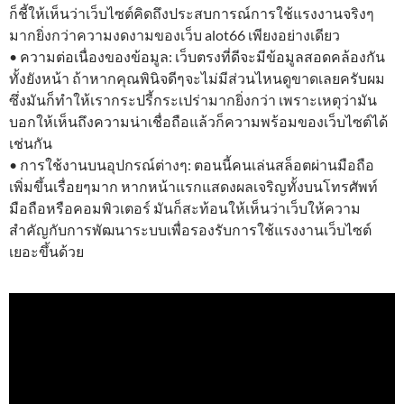
ก็ชี้ให้เห็นว่าเว็บไซต์คิดถึงประสบการณ์การใช้แรงงานจริงๆ
มากยิ่งกว่าความงดงามของเว็บ alot66 เพียงอย่างเดียว
• ความต่อเนื่องของข้อมูล: เว็บตรงที่ดีจะมีข้อมูลสอดคล้องกัน
ทั้งยังหน้า ถ้าหากคุณพินิจดีๆจะไม่มีส่วนไหนดูขาดเลยครับผม
ซึ่งมันก็ทำให้เรากระปรี้กระเปร่ามากยิ่งกว่า เพราะเหตุว่ามัน
บอกให้เห็นถึงความน่าเชื่อถือแล้วก็ความพร้อมของเว็บไซต์ได้
เช่นกัน
• การใช้งานบนอุปกรณ์ต่างๆ: ตอนนี้คนเล่นสล็อตผ่านมือถือ
เพิ่มขึ้นเรื่อยๆมาก หากหน้าแรกแสดงผลเจริญทั้งบนโทรศัพท์
มือถือหรือคอมพิวเตอร์ มันก็สะท้อนให้เห็นว่าเว็บให้ความ
สำคัญกับการพัฒนาระบบเพื่อรองรับการใช้แรงงานเว็บไซต์
เยอะขึ้นด้วย