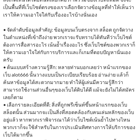
เป็นพื้นที่ที่เว็บไซต์ตรงของเราเลือกจัดวางข้อมูลที่ทำให้เห็นว่า
เราให้ความเอาใจใส่กับเรื่องอะไรบ้างนั่นเอง
• จัดลำดับข้อมูลสำคัญ: ข้อมูลบนเว็บตรงจาก สล็อต ถูกจัดวาง
ในตำแหน่งที่เข้าถึงง่าย พวกเราจะรับทราบได้ทันทีว่าเว็บไซต์
ต้องการสื่อสารอะไร เน้นย้ำเรื่องอะไร ซึ่งเว็บไซต์ของพวกเราก็
ให้ความเอาใจใส่กับการบริการและก็เกมที่ตอบปัญหานั่นเอง
ครับ
• ต้นแบบสร้างความรู้สึก: หลายท่านบอกเลยว่า หน้าแรกของ
เว็บ alot666 นั้นวางแบบเป็นระเบียบเรียบร้อย อ่านง่าย แล้วก็
ค้นหาข้อมูลได้สะดวกมากมาย ทำให้ผู้เล่นมีความรู้สึกว่า
สามารถใช้งานส่วนอื่นๆของเว็บได้ดิบได้ดี แม้จะยังไม่ได้สมัคร
เลยก็ตาม
• เลือกรายละเอียดที่ดี: สิ่งที่ถูกพรีเซ็นท์ขึ้นหน้าแรกของเว็บ
สล็อตนั้น ส่วนมากจะเป็นสิ่งที่สอดคล้องกับคนเล่นหลักของเว็บ
อยู่แล้ว หากพวกเราพิจารณาได้ว่าเว็บไซต์เน้นย้ำไปทางไหน
พวกเราก็จะใช้สำหรับในการประเมินทิศทางการให้บริการของ
เว็บได้มากขึ้น