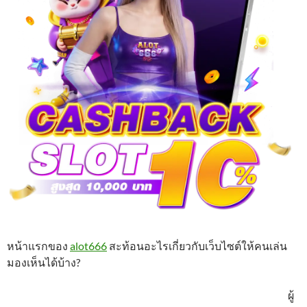
หน้าแรกของ
alot666
สะท้อนอะไรเกี่ยวกับเว็บไซต์ให้คนเล่น
มองเห็นได้บ้าง?
ผู้