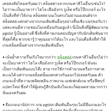
เคยสงสัยไหมครับผมว่า สล็อตต่างจากเกมคาสิโนอื่นๆเช่นไร?
ไม่ว่าจะเป็นบาคาร่า ไฮโล เสือมังกร รูเล็ต หรือโป๊กเกอร์ อะไร
เป็นสิ่งที่ทำให้เกม สล็อต66 บนเว็บตรงไม่ผ่านเอเย่นต์จาก
สล็อต66 แตกต่างจากเกมเดิมพันอื่นๆอย่างสิ้นเชิง แน่ๆขอรับว่า
แต่ละคนมีความชอบไม่เหมือนกันอยู่แล้ว นี่เป็นสิ่งที่ผู้พัฒนาเกม
pgslot รู้เป็นอย่างดี ซึ่งสิ่งที่ค่ายเกมตอบปัญหากับนักเดิมพันมาก
ที่สุดก็คือ พวกเขารู้ว่าคุณอยากได้อะไร และโน่นคือสิ่งที่ทำให้
เกมสล็อตนั้นต่างจากเกมเดิมพันอื่นๆ
• เน้นย้ำความรื่นเริงใจมากกว่า:
สล็อต66
เกมคาสิโนอื่นๆไม่ว่า
จะเป็นบาคาร่า ไฮโล เสือมังกร รูเล็ต หรือโป๊กเกอร์ มันจะ
เป็นการเดิมพันแบบโต๊ะ สามารถใช้การคำนวณหรือการคาด
คะเนได้ แต่ว่าเกมสล็อตนั้นแตกต่างกันออกไปเลยครับผม ตัว
เกมจะย้ำที่ความเพลิดเพลิน ภาพงาม เอฟเฟกต์เกม หรือฟีพบร์
แปลกใหม่ ซึ่งทำให้ผู้เล่นรู้สึกบันเทิงใจและก็ผ่อนคลายมากกว่า
นั่นเองครับผม
• ธีมเกมนานัปการ: เกม pgslot เดิมพันอื่นๆจะไม่มีธีมเกมอะไร
มากแน่นอน แม้กระนั้นเกมสล็อต66 จัดเต็มธีมเกมนานัปการ