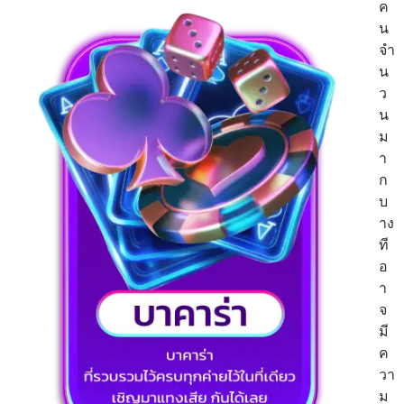
ค
น
จำ
น
ว
น
ม
า
ก
บ
าง
ที
อ
า
จ
มี
ค
วา
ม