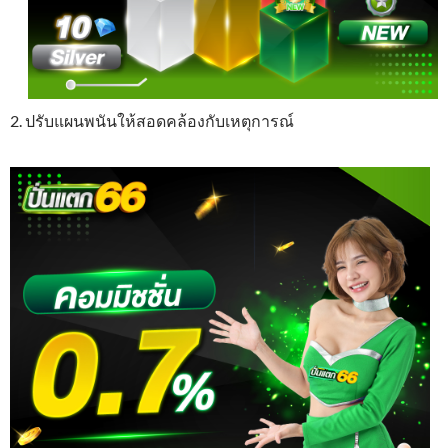
2. ปรับแผนพนันให้สอดคล้องกับเหตุการณ์