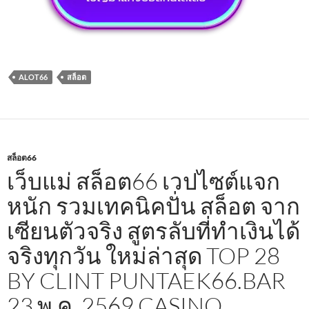
ALOT66
สล็อต
สล็อต66
เว็บแม่ สล็อต66 เวปไซต์แจก
หนัก รวมเทคนิคปั่น สล็อต จาก
เซียนตัวจริง สูตรลับที่ทำเงินได้
จริงทุกวัน ใหม่ล่าสุด TOP 28
BY CLINT PUNTAEK66.BAR
23 พ.ค. 2569 CASINO