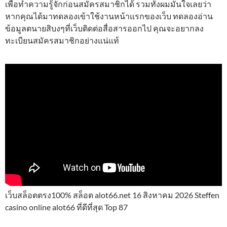
เพื่อทำความรู้จักก่อนสมัครสมาชิกได้ รวมทั้งผมมั่นใจเลยว่า
หากคุณได้มาทดลองเข้าใช้งานหน้าแรกของเว็บ ทดลองอ่าน
ข้อมูลตนายสิบงๆที่เว็บติดต่อสื่อสารออกไป คุณจะอยากลง
ทะเบียนสมัครสมาชิกอย่างแน่แท้
เว็บสล็อตตรง100% สล็อต alot66.net 16 สิงหาคม 2026 Steffen
casino online alot66 ที่ดีที่สุด Top 87