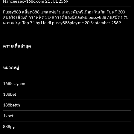
Nancee sexy168c.com 21 JUL 2569
Pussy888 สล็อต888 แพลตฟอร์มเกมระดับพรีเมียม วันเกิด รับฟรี 300
สมจริง เสียงดี กราฟฟิค 3D สวรรค์ของนักลงทุน pussy888 กดสมัคร รับ
ความสนุก Top 74 by Heidi pussy888play.me 20 September 2569
ความเห็นล่าสุด
หมวดหมู่
1688sagame
188bet
188betth
1xbet
888pg