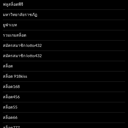
ฟลูสล็อตพีจี
มหาวิทยาลัยราชภัฏ
ยูฟ่าเบท
รวมเกมสล็อต
สมัครสมาชิก lotto432
สมัครสมาชิก lotto432
สล็อต
สล็อต 918kiss
สล็อต168
สล็อต456
สล็อต55
สล็อต66
สล็อต777