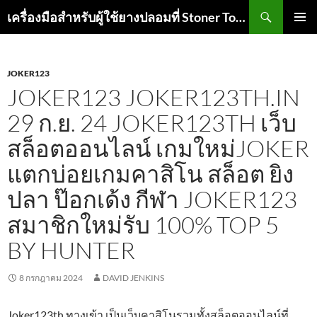
ค้นหา
เครื่องมือสำหรับผู้ใช้ยางปลอมที่ Stoner Toolbox
ข้าม
เมนูหลัก
ไป
ยัง
เนื้อหา
JOKER123
JOKER123 JOKER123TH.IN
29 ก.ย. 24 JOKER123TH เว็บ
สล็อตออนไลน์ เกมใหม่JOKER
แตกบ่อยเกมคาสิโน สล็อต ยิง
ปลา ป๊อกเด้ง กีฬา JOKER123
สมาชิกใหม่รับ 100% TOP 5
BY HUNTER
8 กรกฎาคม 2024
DAVID JENKINS
Joker123th ทางเข้า เป็นเว็บคาสิโนรวมทั้งสล็อตออนไลน์ที่