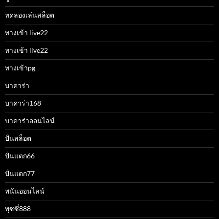
ทดลองเล่นสล็อต
ทางเข้า live22
ทางเข้า live22
ทางเข้าpg
บาคาร่า
บาคาร่า168
บาคาร่าออนไลน์
ปั่นสล็อต
ปั่นแตก66
ปั่นแตก77
พนันออนไลน์
พุซซี่888