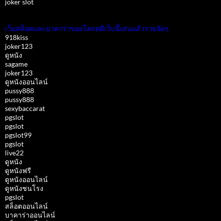
joker slot
เว็บสล็อตและบาคาร่าของโครตดีเว็บนี้เล่นแล้วรวยจัดๆ
918kiss
joker123
ดูหนัง
sagame
joker123
ดูหนังออนไลน์
pussy888
pussy888
sexybaccarat
pgslot
pgslot
pgslot99
pgslot
live22
ดูหนัง
ดูหนังฟรี
ดูหนังออนไลน์
ดูหนังชนโรง
pgslot
สล็อตออนไลน์
บาคาร่าออนไลน์