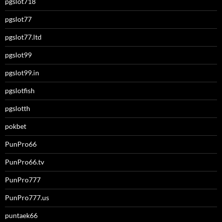
pgslot718
pgslot77
pgslot77.ltd
pgslot99
pgslot99.in
pgslotfish
pgslotth
pokbet
PunPro66
PunPro66.tv
PunPro777
PunPro777.us
puntaek66