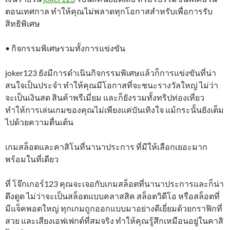
ตอนเทศกาล ทำให้คุณไม่พลาดทุกโอกาสสำหรับเพื่อการรับ
สิทธิพิเศษ
• กิจกรรมพิเศษรวมทั้งการแข่งขัน
joker123 ยังมีการดำเนินกิจกรรมพิเศษแล้วก็การแข่งขันที่น่า
สนใจเป็นประจำ ทำให้คุณมีโอกาสที่จะชนะรางวัลใหญ่ ไม่ว่า
จะเป็นเงินสด สินค้าพรีเมี่ยม และก็ยังรวมทั้งทริปท่องเที่ยว
ทำให้การเล่นเกมของคุณไม่เพียงแค่บันเทิงใจ แม้กระนั้นยังเต็ม
ไปด้วยความตื่นเต้น
เกมสล็อตและคาสิโนที่นานาประการ ที่มีให้เลือกเยอะมาก
พร้อมในที่เดียว
ที่ โจ๊กเกอร์123 คุณจะเจอกับเกมสล็อตที่นานาประการและก็น่า
ดึงดูด ไม่ว่าจะเป็นสล็อตแบบคลาสสิค สล็อตวิดีโอ หรือสล็อตที่
มีแจ็คพอตใหญ่ ทุกเกมถูกออกแบบมาอย่างดีเยี่ยมด้วยกราฟิกที่
สวย และเสียงเอฟเฟกต์ที่สมจริง ทำให้คุณรู้สึกเหมือนอยู่ในคาสิ