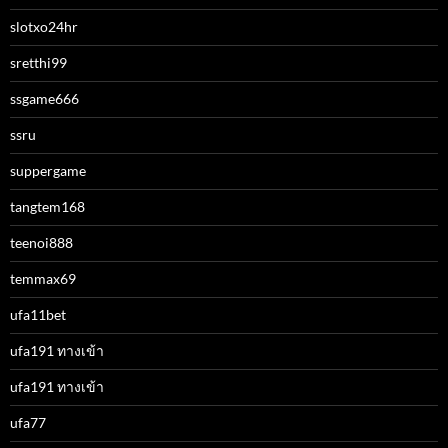
slotxo24hr
sretthi99
ssgame666
ssru
suppergame
tangtem168
teenoi888
temmax69
ufa11bet
ufa191 ทางเข้า
ufa191 ทางเข้า
ufa77