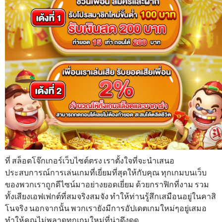
ที่ สล็อตโจ๊กเกอร์เว็บไซต์ตรง เราตั้งใจที่จะนำเสนอ
ประสบการณ์การเล่นเกมที่เยี่ยมที่สุดให้กับคุณ ทุกเกมบนเว็บ
ของพวกเราถูกดีไซน์มาอย่างยอดเยี่ยม ด้วยกราฟิกที่งาม รวม
ทั้งเสียงเอฟเฟกต์ที่สมจริงสมจัง ทำให้ท่านรู้สึกเสมือนอยู่ในคาสิ
โนจริง นอกจากนั้น พวกเรายังมีการอัปเดตเกมใหม่ๆอยู่เสมอ
ทำให้คุณไม่พลาดทุกเกมใหม่ที่น่าดึงดูด