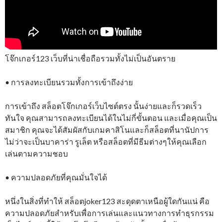
โจ๊กเกอร์123 เว็บที่น่าเชื่อถือรวมทั้งไม่เป็นอันตราย
• การลงทะเบียนรวมทั้งการเข้าถึงง่าย
การเข้าถึง สล็อตโจ๊กเกอร์เว็บไซต์ตรง นั้นง่ายและก็รวดเร็ว
ทันใจ คุณสามารถลงทะเบียนได้ในไม่กี่ขั้นตอน และเมื่อคุณเป็น
สมาชิก คุณจะได้สัมผัสกับเกมคาสิโนและก็สล็อตที่นานัปการ
ไม่ว่าจะเป็นบาคาร่า รูเล็ต หรือสล็อตที่มีธีมต่างๆให้คุณเลือก
เล่นตามความชอบ
• ความปลอดภัยที่คุณมั่นใจได้
หนึ่งในสิ่งที่ทำให้ สล็อตjoker123 สะดุดตาเหนือผู้ใดกันแน่ คือ
ความปลอดภัยสำหรับเพื่อการเล่นและแนวทางการทำธุรกรรม