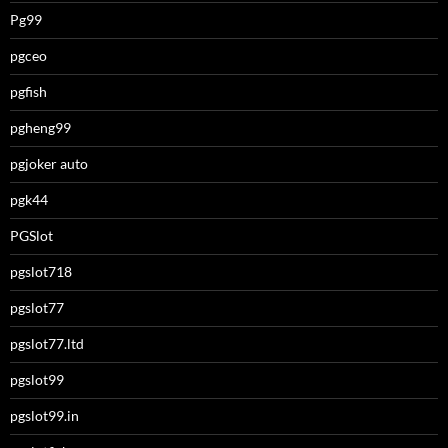
Pg99
pgceo
pgfish
pgheng99
pgjoker auto
pgk44
PGSlot
pgslot718
pgslot77
pgslot77.ltd
pgslot99
pgslot99.in