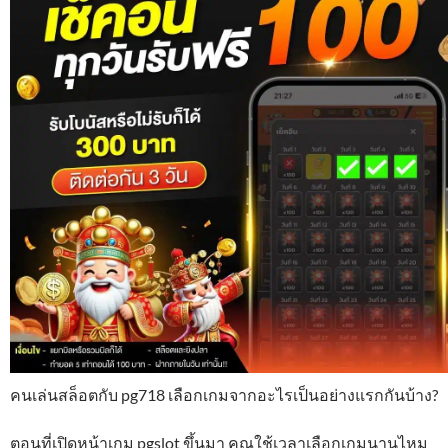
คนเล่นสล็อตกับ pg718 เลือกเกมจากอะไรเป็นอย่างแรกกันบ้าง?
ตอนที่เปิดหน้าเกม pgslot ขึ้นมา คุณใช้เวลาเลือกเกมนานไหม