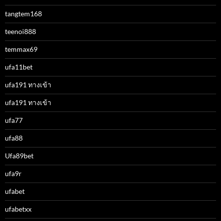
tangtem168
teenoi888
temmax69
ufa11bet
ufa191 ทางเข้า
ufa191 ทางเข้า
ufa77
ufa88
Ufa89bet
ufa9r
ufabet
ufabetxx