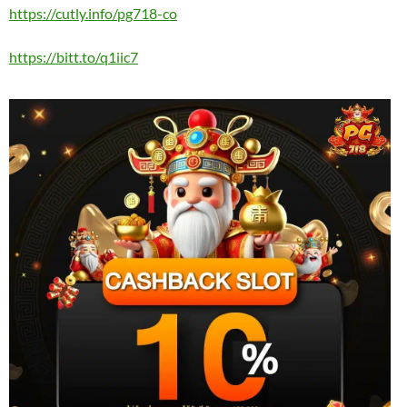
https://cutly.info/pg718-co
https://bitt.to/q1iic7