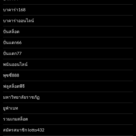
บาคาร่า168
บาคาร่าออนไลน์
ปั่นสล็อต
ปั่นแตก66
ปั่นแตก77
พนันออนไลน์
พุซซี่888
ฟลูสล็อตพีจี
มหาวิทยาลัยราชภัฏ
ยูฟ่าเบท
รวมเกมสล็อต
สมัครสมาชิก lotto432