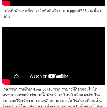
อะไรคือสิ่งแรกที่เราจะใช้ตัดสินใจว่า เกม pgslot718 เกมนี้น่า
เล่น?
เวลาพวกเราเข้าเกม pgslot718 พวกเราบางทีก็อาจจะไม่ได้
ทราบหรอกขอรับว่าเกมนี้มีฟีพบร์แบบไหน โบนัสแตกง่ายไหม
สมองจะวินิจฉัยจากความรู้สึกก่อนเสมอ เว็บไซต์ตรงที่เกมเป็น
ร้อยๆไม่มีผู้ใดมานั่งวิเคราะห์ทุกเกมหรอกขอรับ ด้วยเหตุนี้ สิ่งที่