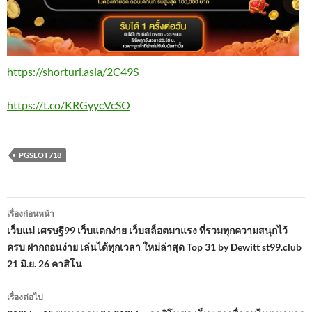
https://shorturl.asia/2C49S
https://t.co/KRGyycVcSO
PGSLOT718
เมนู
เรื่องก่อนหน้า
นำทาง
เว็บแม่ เศรษฐี99 เว็บแตกง่าย เว็บสล็อตมาแรง ที่รวมทุกความสนุกไว้
ครบ ฝากถอนง่าย เล่นได้ทุกเวลา ใหม่ล่าสุด Top 31 by Dewitt st99.club
เรื่อง
21 มิ.ย. 26 คาสิโน
เรื่องต่อไป