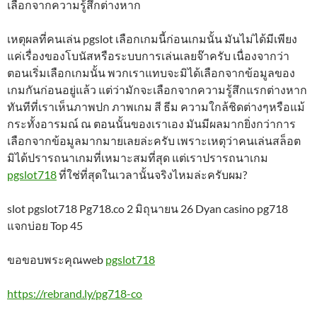
เลือกจากความรู้สึกต่างหาก
เหตุผลที่คนเล่น pgslot เลือกเกมนี้ก่อนเกมนั้น มันไม่ได้มีเพียง
แค่เรื่องของโบนัสหรือระบบการเล่นเลยจ๊าครับ เนื่องจากว่า
ตอนเริ่มเลือกเกมนั้น พวกเราแทบจะมิได้เลือกจากข้อมูลของ
เกมกันก่อนอยู่แล้ว แต่ว่ามักจะเลือกจากความรู้สึกแรกต่างหาก
ทันทีที่เราเห็นภาพปก ภาพเกม สี ธีม ความใกล้ชิดต่างๆหรือแม้
กระทั้งอารมณ์ ณ ตอนนั้นของเราเอง มันมีผลมากยิ่งกว่าการ
เลือกจากข้อมูลมากมายเลยล่ะครับ เพราะเหตุว่าคนเล่นสล็อต
มิได้ปรารถนาเกมที่เหมาะสมที่สุด แต่เราปรารถนาเกม
pgslot718
ที่ใช่ที่สุดในเวลานั้นจริงไหมล่ะครับผม?
slot pgslot718 Pg718.co 2 มิถุนายน 26 Dyan casino pg718
แจกบ่อย Top 45
ขอขอบพระคุณweb
pgslot718
https://rebrand.ly/pg718-co