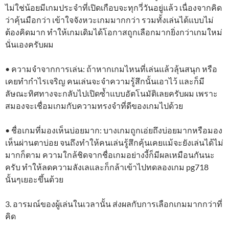
ไม่ใช่น้อยมีเกมประจำที่เปิดเกือบจะทุกวี่วันอยู่แล้ว เนื่องจากคิด
ว่าคุ้นมือกว่า เข้าใจจังหวะเกมมากกว่า รวมทั้งเล่นได้แบบไม่
ต้องคิดมาก ทำให้เกมเดิมได้โอกาสถูกเลือกมากยิ่งกว่าเกมใหม่
นั่นเองครับผม
• ความจำจากการเล่น: ถ้าหากเกมไหนที่เล่นแล้วลุ้นสนุก หรือ
เคยทำกำไรเจริญ คนเล่นจะจำความรู้สึกนั้นเอาไว้ และก็มี
ลัษณะทิศทางจะกลับไปเปิดซ้ำแบบอัตโนมัติเลยครับผม เพราะ
สมองจะเชื่อมเกมกับความทรงจำที่ดีของเกมไปด้วย
• ชื่อเกมที่มองเห็นบ่อยมาก: บางเกมถูกเอ่ยถึงบ่อยมากหรือมอง
เห็นผ่านตาบ่อย จนถึงทำให้คนเล่นรู้สึกคุ้นเคยแม้จะยังเล่นได้ไม่
มากก็ตาม ความใกล้ชิดจากชื่อเกมอย่างงี้ก็มีผลเหมือนกันนะ
ครับ ทำให้ลดความลังเลและก็กล้าเข้าไปทดลองเกม pg718
นั้นๆเยอะขึ้นด้วย
3. อารมณ์ของผู้เล่นในเวลานั้น ส่งผลกับการเลือกเกมมากกว่าที่
คิด