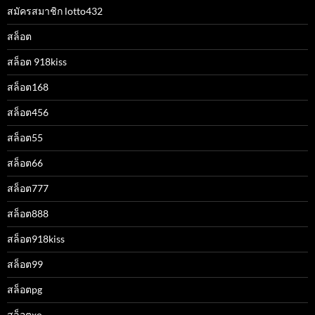
สมัครสมาชิก lotto432
สล็อต
สล็อต 918kiss
สล็อต168
สล็อต456
สล็อต55
สล็อต66
สล็อต777
สล็อต888
สล็อต918kiss
สล็อต99
สล็อตpg
สล็อตxo