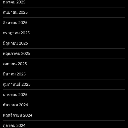
ตุลาคม 2025
กันยายน 2025
สิงหาคม 2025
กรกฎาคม 2025
มิถุนายน 2025
พฤษภาคม 2025
เมษายน 2025
มีนาคม 2025
กุมภาพันธ์ 2025
มกราคม 2025
ธันวาคม 2024
พฤศจิกายน 2024
ตุลาคม 2024