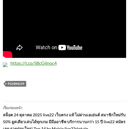
https://t.co/S8cGljnoc4
PGHENG99
เมนู
เรื่องก่อนหน้า
นำทาง
สล็อต 24 ตุลาคม 2025 live22 เว็บตรง แท้ ไม่ผ่านเอเย่นต์ สมาชิกใหม่รับ
50% ยูสเดียวเล่นได้ทุกเกม มีมืออาชีพ บริการนานกว่า 15 ปี live22 สมัคร
เรื่อง
เลย รวยก่อนใคร! Top 14 by Maisie live22slot.vip