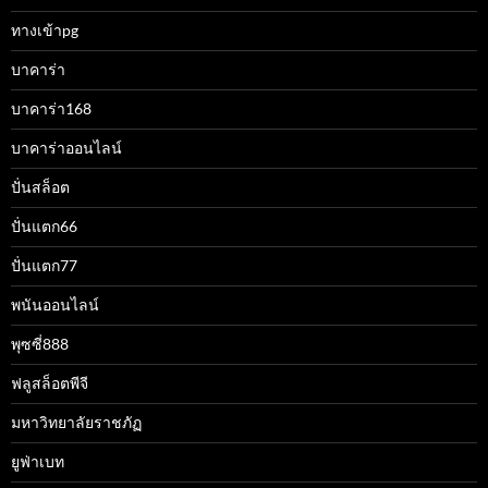
ทางเข้าpg
บาคาร่า
บาคาร่า168
บาคาร่าออนไลน์
ปั่นสล็อต
ปั่นแตก66
ปั่นแตก77
พนันออนไลน์
พุซซี่888
ฟลูสล็อตพีจี
มหาวิทยาลัยราชภัฏ
ยูฟ่าเบท