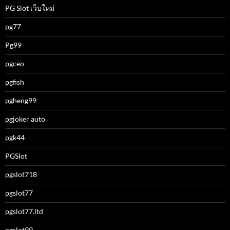
PG Slot เว็บใหม่
pg77
Pg99
pgceo
pgfish
pgheng99
pgjoker auto
pgk44
PGSlot
pgslot718
pgslot77
pgslot77.ltd
pgslot99