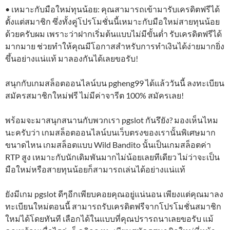
• เหมาะกับมือใหม่ทุนน้อย: คุณสามารถเข้ามารับเครดิตฟรีได้
ตั้งแต่สมาชิก ซึ่งทั้งคู่โปรโมชั่นนี้เหมาะกับมือใหม่สายทุนน้อย
ด้วยครับผม เพราะว่าฝากเริ่มต้นแบบไม่มีขั้นต่ำ รับเครดิตฟรีได้
มากมาย ช่วยทำให้คุณมีโอกาสสำหรับการทำเงินได้ง่ายมากยิ่ง
ขึ้นอย่างแน่แท้ มาลองกันได้เลยขอรับ!
สนุกกับเกมสล็อตออนไลน์บน pgheng99 ได้แล้ววันนี้ ลงทะเบียน
สมัครสมาชิกใหม่ฟรี ไม่มีค่าจารีต 100% สมัครเลย!
พร้อมจะมาสนุกสนานกับพวกเรา pgslot กันรึยัง? มองเห็นไหม
นะครับว่า เกมสล็อตออนไลน์บนเว็บตรงของเรานั้นพิเศษมาก
ขนาดไหน เกมสล็อตแบบ Wild Bandito นั้นเป็นเกมสล็อตค่า
RTP สูง เหมาะกับนักเดิมพันมากไม่น้อยเลยทีเดียว ไม่ว่าจะเป็น
มือใหม่หรือสายทุนน้อยก็สามารถเล่นได้อย่างแน่แท้
ยังมีเกม pgslot ดีๆอีกเพียบคอยคุณอยู่แน่นอน เพียงแต่คุณมาลง
ทะเบียนใหม่ตอนนี้ สามารถรับเครดิตฟรีจากโปรโมชั่นสมาชิก
ใหม่ได้โดยทันที เลือกได้ในแบบที่คุณปรารถนาเลยขอรับ แม้