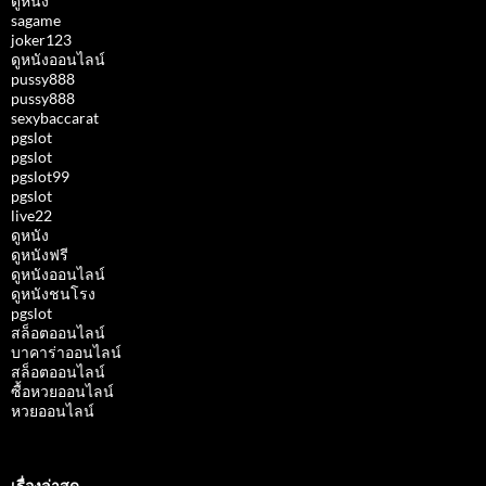
ดูหนัง
sagame
joker123
ดูหนังออนไลน์
pussy888
pussy888
sexybaccarat
pgslot
pgslot
pgslot99
pgslot
live22
ดูหนัง
ดูหนังฟรี
ดูหนังออนไลน์
ดูหนังชนโรง
pgslot
สล็อตออนไลน์
บาคาร่าออนไลน์
สล็อตออนไลน์
ซื้อหวยออนไลน์
หวยออนไลน์
เรื่องล่าสุด