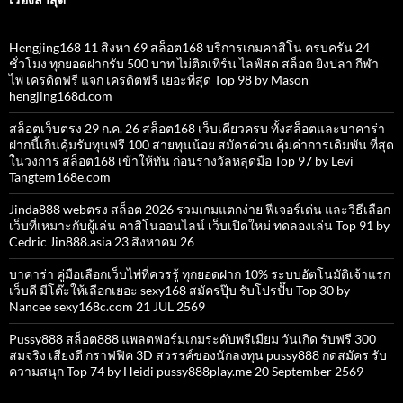
Hengjing168 11 สิงหา 69 สล็อต168 บริการเกมคาสิโน ครบครัน 24
ชั่วโมง ทุกยอดฝากรับ 500 บาท ไม่ติดเทิร์น ไลฟ์สด สล็อต ยิงปลา กีฬา
ไพ่ เครดิตฟรี แจก เครดิตฟรี เยอะที่สุด Top 98 by Mason
hengjing168d.com
สล็อตเว็บตรง 29 ก.ค. 26 สล็อต168 เว็บเดียวครบ ทั้งสล็อตและบาคาร่า
ฝากนี้เกินคุ้มรับทุนฟรี 100 สายทุนน้อย สมัครด่วน คุ้มค่าการเดิมพัน ที่สุด
ในวงการ สล็อต168 เข้าให้ทัน ก่อนรางวัลหลุดมือ Top 97 by Levi
Tangtem168e.com
Jinda888 webตรง สล็อต 2026 รวมเกมแตกง่าย ฟีเจอร์เด่น และวิธีเลือก
เว็บที่เหมาะกับผู้เล่น คาสิโนออนไลน์ เว็บเปิดใหม่ ทดลองเล่น Top 91 by
Cedric Jin888.asia 23 สิงหาคม 26
บาคาร่า คู่มือเลือกเว็บไพ่ที่ควรรู้ ทุกยอดฝาก 10% ระบบอัตโนมัติเจ้าแรก
เว็บดี มีโต๊ะให้เลือกเยอะ sexy168 สมัครปุ๊บ รับโปรปั๊บ Top 30 by
Nancee sexy168c.com 21 JUL 2569
Pussy888 สล็อต888 แพลตฟอร์มเกมระดับพรีเมียม วันเกิด รับฟรี 300
สมจริง เสียงดี กราฟฟิค 3D สวรรค์ของนักลงทุน pussy888 กดสมัคร รับ
ความสนุก Top 74 by Heidi pussy888play.me 20 September 2569