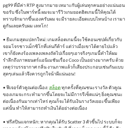
pg99 ที่มีค่า RTP สูงมากมาย เหมาะกับผู้เล่นทุกคนอย่างแน่นอน
ขอรับ ซึ่งในพาร์ทนี้ ผมจะมารีวิวเกมยอดฮิตเกมนี้ให้คุณได้
ทราบจักมากขึ้นเองครับผม จะมีรายละเอียดแบบไหนบ้าง เรามา
ดูกันเลยครับผม เลทโก!
• ธีมเกมสุดแปลกใหม่: เกมสล็อตเกมนี้จะใช้คอนเซปต์เกี่ยวกับ
จอมโจรชาวเม็กซิโกที่เล่นกีต้าร์ แต่ว่าเมื่อเขาได้ตายไปแล้ว
เขาก็ยังคงร้องเพลงเพลงถัดไปเรื่อยๆเอาจริงๆเกมนี้ทำให้ผม
รำลึกถึงภาพยนตร์แอนิเมชันเรื่อง Coco เป็นอย่างมากครับ ด้วย
เหตุว่าบรรยากาศ กลิ่น งานภาพแล้วก็เสียงประกอบเช่นกันแบบ
สุดๆเล่นแล้วจึงควรถูกใจน้าผีแน่นอน!
• ฟีเจอร์ตัวคูณต่อเนื่อง:
สล็อต
ทุกครั้งที่คุณชนะรางวัล ตัวคูณ
ของเกมจะกระทำมากขึ้นโดยจะไม่มีการรีเซ็ตแน่ๆ ยิ่งคุณชนะ
ต่อเนื่องกันมากเท่าไหร่ คุณก็จะได้รับเงินรางวัลเยอะขึ้นเพียง
แค่นั้น ทำให้สามารถทำเงินได้อย่างต่อเนื่อง
• ฟรีสปินแจกหนัก: หากคุณได้รับ Scatter 3 ตัวขึ้นไป ระบบก็จะ