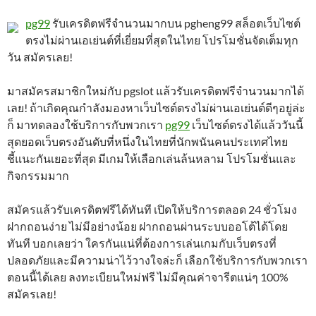
pg99
รับเครดิตฟรีจำนวนมากบน pgheng99 สล็อตเว็บไซต์
ตรงไม่ผ่านเอเย่นต์ที่เยี่ยมที่สุดในไทย โปรโมชั่นจัดเต็มทุก
วัน สมัครเลย!
มาสมัครสมาชิกใหม่กับ pgslot แล้วรับเครดิตฟรีจำนวนมากได้
เลย! ถ้าเกิดคุณกำลังมองหาเว็บไซต์ตรงไม่ผ่านเอเย่นต์ดีๆอยู่ล่ะ
ก็ มาทดลองใช้บริการกับพวกเรา
pg99
เว็บไซต์ตรงได้แล้ววันนี้
สุดยอดเว็บตรงอันดับที่หนึ่งในไทยที่นักพนันคนประเทศไทย
ชี้แนะกันเยอะที่สุด มีเกมให้เลือกเล่นล้นหลาม โปรโมชั่นและ
กิจกรรมมาก
สมัครแล้วรับเครดิตฟรีได้ทันที เปิดให้บริการตลอด 24 ชั่วโมง
ฝากถอนง่าย ไม่มีอย่างน้อย ฝากถอนผ่านระบบออโต้ได้โดย
ทันที บอกเลยว่า ใครกันแน่ที่ต้องการเล่นเกมกับเว็บตรงที่
ปลอดภัยและมีความน่าไว้วางใจล่ะก็ เลือกใช้บริการกับพวกเรา
ตอนนี้ได้เลย ลงทะเบียนใหม่ฟรี ไม่มีคุณค่าจารีตแน่ๆ 100%
สมัครเลย!