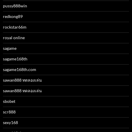
pussy888win
redkong89
rockstar66m
royal online
sagame
sagame168th
sagame168th.com
sawan888 ทดลองเล่น
sawan888 ทดลองเล่น
sbobet
scr888
sexy168