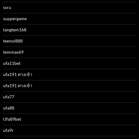
ssru
suppergame
tangtem168
teenoi888
temmax69
ufa11bet
ufa191 ทางเข้า
ufa191 ทางเข้า
ufa77
ufa88
Ufa89bet
ufa9r