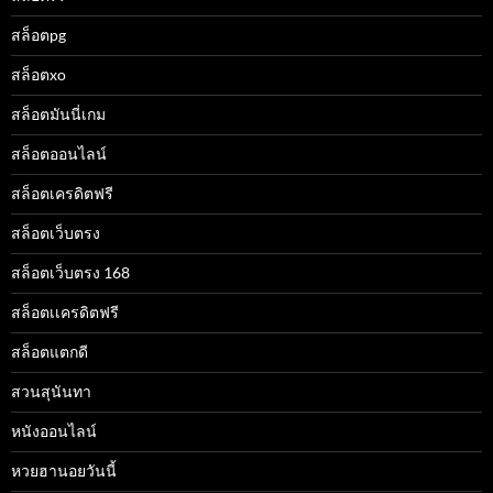
สล็อตpg
สล็อตxo
สล็อตมันนี่เกม
สล็อตออนไลน์
สล็อตเครดิตฟรี
สล็อตเว็บตรง
สล็อตเว็บตรง 168
สล็อตเเครดิตฟรี
สล็อตแตกดี
สวนสุนันทา
หนังออนไลน์
หวยฮานอยวันนี้