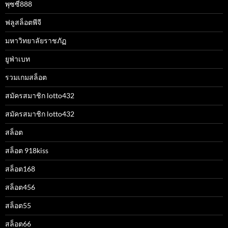
พุซซี่888
ฟลูสล็อตพีจี
มหาวิทยาลัยราชภัฏ
ยูฟ่าเบท
รวมเกมสล็อต
สมัครสมาชิก lotto432
สมัครสมาชิก lotto432
สล็อต
สล็อต 918kiss
สล็อต168
สล็อต456
สล็อต55
สล็อต66