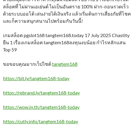
สล็อตที่ ไม่ผ่านเอเย่นต์ ไม่เป็นอันตราย 100% ฝาก-ถอนรวดเร็ว
ด้วยระบบออโต้ เล่นง่ายได้เงินจริง แล้วเริ่มต้นการเสี่ยงภัยที่โชค
และก็ความสนุกสนานไปพร้อมกันวันนี้!
เกมสล็อต pgslot168 tangtem168.today 17 July 2025 Chastity
ยืน 1 เรื่องเกมสล็อต tangtem168ลงทุนงบน้อย กำไรหลักแสน
Top 59
ขอขอบคุณมากเว็ปไซต์
tangtem168
https://bit.ly/tangtem168-today
https://rebrand.ly/tangtem168-today
https://wow.in.th/tangtem168-today
https://cutly.info/tangtem168-today