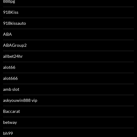
888pg
918Kiss
918kissauto
ABA
ABAGroup2
allbet24hr
alot66
alot666
amb slot
askyouwin888 vip
Baccarat
betway
bh99