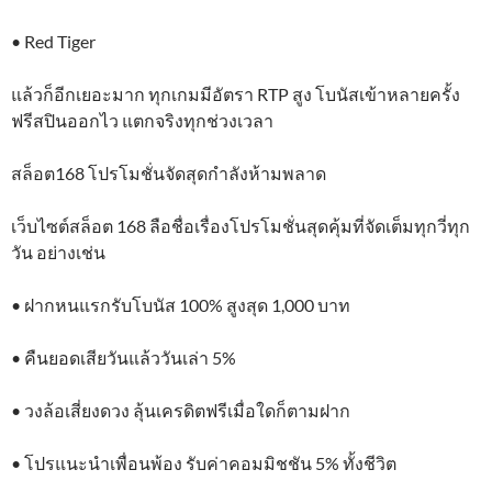
• Red Tiger
แล้วก็อีกเยอะมาก ทุกเกมมีอัตรา RTP สูง โบนัสเข้าหลายครั้ง
ฟรีสปินออกไว แตกจริงทุกช่วงเวลา
สล็อต168 โปรโมชั่นจัดสุดกำลังห้ามพลาด
เว็บไซต์สล็อต 168 ลือชื่อเรื่องโปรโมชั่นสุดคุ้มที่จัดเต็มทุกวี่ทุก
วัน อย่างเช่น
• ฝากหนแรกรับโบนัส 100% สูงสุด 1,000 บาท
• คืนยอดเสียวันแล้ววันเล่า 5%
• วงล้อเสี่ยงดวง ลุ้นเครดิตฟรีเมื่อใดก็ตามฝาก
• โปรแนะนำเพื่อนพ้อง รับค่าคอมมิชชัน 5% ทั้งชีวิต