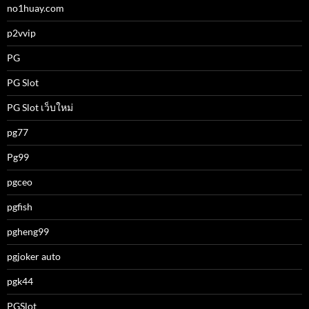
no1huay.com
p2vvip
PG
PG Slot
PG Slot เว็บใหม่
pg77
Pg99
pgceo
pgfish
pgheng99
pgjoker auto
pgk44
PGSlot