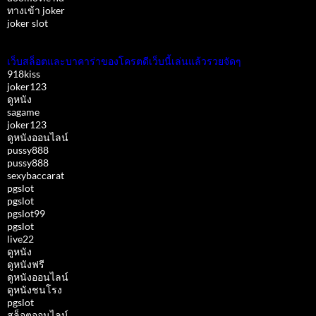
ทางเข้า joker
joker slot
เว็บสล็อตและบาคาร่าของโครตดีเว็บนี้เล่นแล้วรวยจัดๆ
918kiss
joker123
ดูหนัง
sagame
joker123
ดูหนังออนไลน์
pussy888
pussy888
sexybaccarat
pgslot
pgslot
pgslot99
pgslot
live22
ดูหนัง
ดูหนังฟรี
ดูหนังออนไลน์
ดูหนังชนโรง
pgslot
สล็อตออนไลน์