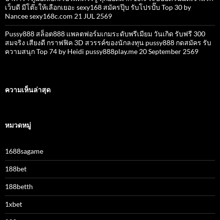
เว็บดี มีโต๊ะให้เลือกเยอะ sexy168 สมัครปุ๊บ รับโปรปั๊บ Top 30 by
Nancee sexy168c.com 21 JUL 2569
Pussy888 สล็อต888 แพลตฟอร์มเกมระดับพรีเมียม วันเกิด รับฟรี 300
สมจริง เสียงดี กราฟฟิค 3D สวรรค์ของนักลงทุน pussy888 กดสมัคร รับ
ความสนุก Top 74 by Heidi pussy888play.me 20 September 2569
ความเห็นล่าสุด
หมวดหมู่
1688sagame
188bet
188betth
1xbet