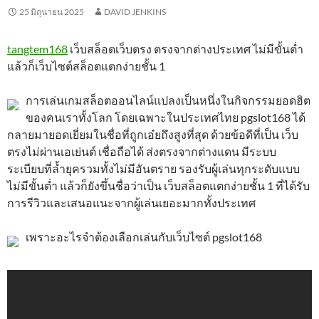
25 มิถุนายน 2025
DAVID JENKINS
tangtem168
เว็บสล็อตเว็บตรง ตรงจากต่างประเทศ ไม่มีขั้นต่ำ
แล้วก็เว็บไซต์สล็อตแตกง่ายชั้น 1
การเล่นเกมสล็อตออนไลน์แปลงเป็นหนึ่งในกิจกรรมยอดฮิต
ของคนเราทั้งโลก โดยเฉพาะในประเทศไทย pgslot168 ได้
กลายมายอดเยี่ยมในชื่อที่ถูกเอ๋ยถึงสูงที่สุด ด้วยข้อดีที่เป็น เว็บ
ตรงไม่ผ่านเอเย่นต์ เชื่อถือได้ ส่งตรงจากต่างแดน มีระบบ
ระเบียบที่ล้ำยุครวมทั้งไม่มีอันตราย รองรับผู้เล่นทุกระดับแบบ
ไม่มีขั้นต่ำ แล้วก็ยังขึ้นชื่อว่าเป็น เว็บสล็อตแตกง่ายชั้น 1 ที่ได้รับ
การรีวิวและเสนอแนะจากผู้เล่นเยอะมากทั้งประเทศ
เพราะอะไรจำต้องเลือกเล่นกับเว็บไซต์ pgslot168