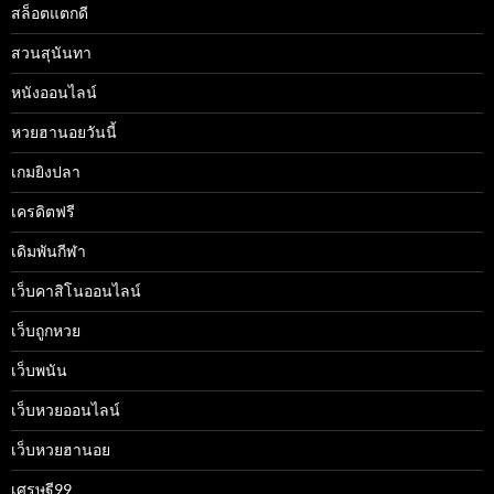
สล็อตแตกดี
สวนสุนันทา
หนังออนไลน์
หวยฮานอยวันนี้
เกมยิงปลา
เครดิตฟรี
เดิมพันกีฬา
เว็บคาสิโนออนไลน์
เว็บถูกหวย
เว็บพนัน
เว็บหวยออนไลน์
เว็บหวยฮานอย
เศรษฐี99