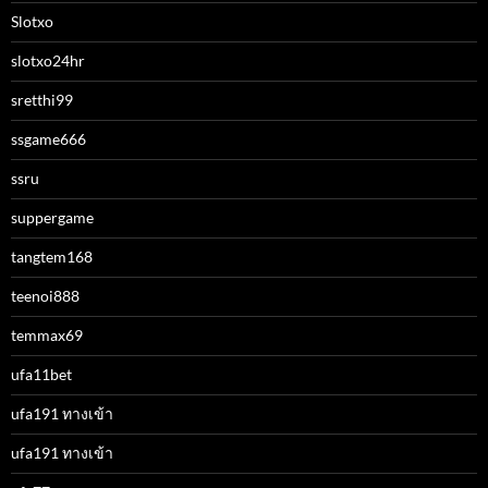
Slotxo
slotxo24hr
sretthi99
ssgame666
ssru
suppergame
tangtem168
teenoi888
temmax69
ufa11bet
ufa191 ทางเข้า
ufa191 ทางเข้า