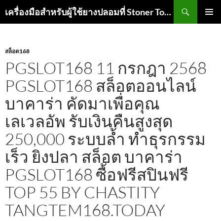
ค้นหา
เครื่องมือสำหรับผู้ใช้ยางปลอมที่ Stoner Toolbox
ข้าม
เมนูหลัก
ไป
ยัง
เนื้อหา
สล็อต168
PGSLOT168 11 กรกฎา 2568
PGSLOT168 สล็อตออนไลน์
บาคาร่า คัดมาเพื่อคุณ
เลเวลอัพ รับเงินคืนสูงสุด
250,000 ระบบล้ำ ทำธุรกรรม
เร็ว ยิงปลา สล็อต บาคาร่า
PGSLOT168 ซื้อฟรีสปินฟรี
TOP 55 BY CHASTITY
TANGTEM168.TODAY