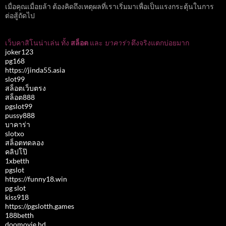
เมื่อคุณเมื่อยล้า ต้องคิดถึงเหตุผลที่เราเริ่มมาเพื่อเป็นแรงกระตุ้นในการ
ต่อสู้ถัดไป
เว็บคาสิโนน่าเล่น ทั้ง
สล็อต
และ
บาคาร่า
ตึงจริงแตกบ่อยมาก
joker123
pg168
https://jinda55.asia
slot99
สล็อตเว็บตรง
สล็อต888
pgslot99
pussy888
บาคาร่า
slotxo
สล็อตทดลอง
คลิปโป๊
1xbetth
pgslot
https://funny18.win
pg slot
kiss918
https://pgslotth.games
188betth
doomovie hd