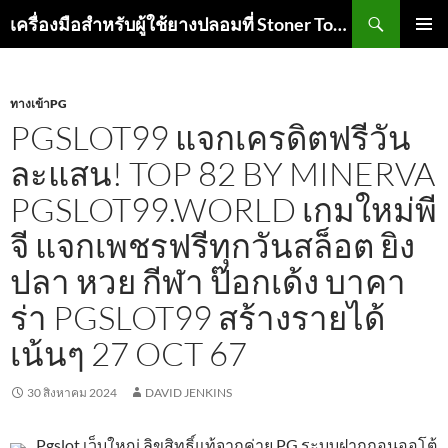
ค้นหา
เครื่องมือสำหรับผู้ใช้ยางปลอมที่ Stoner Toolbox
ข้าม
เมนูหลัก
ไป
ยัง
เนื้อหา
ทางเข้าPG
PGSLOT99 แจกเครดิตฟรีวัน
ละแสน! TOP 82 BY MINERVA
PGSLOT99.WORLD เกมใหม่พี
จี แจกเพชรฟรีทุกวันสล็อต ยิง
ปลา หวย กีฬา ป๊อกเด้ง บาคา
ร่า PGSLOT99 สร้างรายได้
เน้นๆ 27 OCT 67
30 สิงหาคม 2024
DAVID JENKINS
Pgslot เว็บใหญ่ ลิขสิทธิ์แท้จากค่าย PG ระบบฝากถอนออโต้