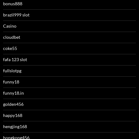
bonus888
brazil999 slot
Casino
cloudbet
coke55
fafa 123 slot
fullslotpg
funny18
funny18.in
golden456
happy168
hengjing168
hongkong456