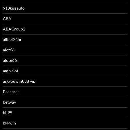
918kissauto
ABA
ABAGroup2
allbet24hr
alot66
alot666
amb slot
askyouwin888 vip
Baccarat
betway
bh99
bkkwin