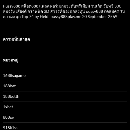
Pussy888 สล็อต888 แพลตฟอร์มเกมระดับพรีเมียม วันเกิด รับฟรี 300
สมจริง เสียงดี กราฟฟิค 3D สวรรค์ของนักลงทุน pussy888 กดสมัคร รับ
ความสนุก Top 74 by Heidi pussy888play.me 20 September 2569
ความเห็นล่าสุด
หมวดหมู่
1688sagame
188bet
188betth
1xbet
888pg
918Kiss