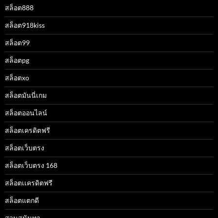
สล็อต888
สล็อต918kiss
สล็อต99
สล็อตpg
สล็อตxo
สล็อตมันนี่เกม
สล็อตออนไลน์
สล็อตเครดิตฟรี
สล็อตเว็บตรง
สล็อตเว็บตรง 168
สล็อตเเครดิตฟรี
สล็อตแตกดี
สวนสุนันทา