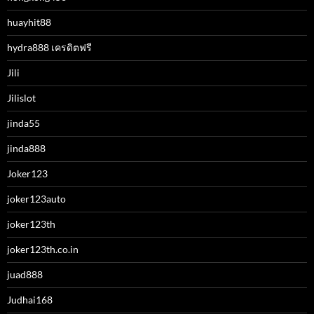
huayhit88
hydra888 เครดิตฟรี
Jili
Jilislot
jinda55
jinda888
Joker123
joker123auto
joker123th
joker123th.co.in
juad888
Judhai168