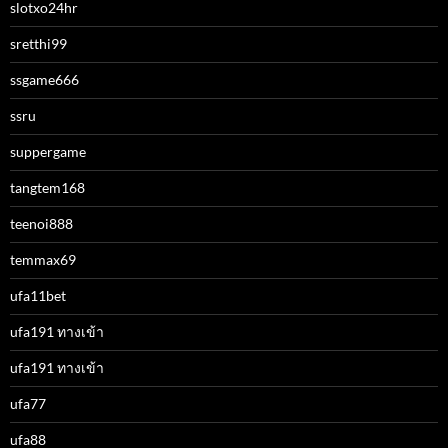
slotxo24hr
sretthi99
ssgame666
ssru
suppergame
tangtem168
teenoi888
temmax69
ufa11bet
ufa191 ทางเข้า
ufa191 ทางเข้า
ufa77
ufa88