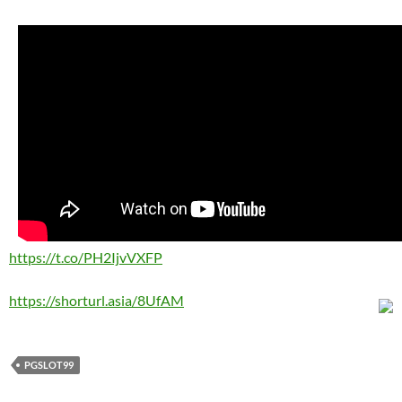
https://t.co/PH2IjvVXFP
https://shorturl.asia/8UfAM
PGSLOT99