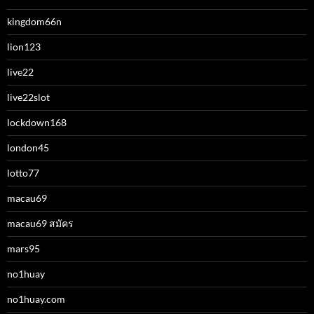
kingdom66n
lion123
live22
live22slot
lockdown168
london45
lotto77
macau69
macau69 สมัคร
mars95
no1huay
no1huay.com