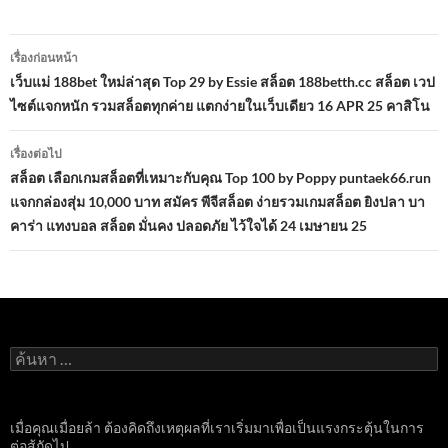
เมนู
เรื่องก่อนหน้า
นำทาง
เว็บแม่ 188bet ใหม่ล่าสุด Top 29 by Essie สล็อต 188betth.cc สล็อต เวป
ไซต์แจกหนัก รวมสล็อตทุกค่าย แตกง่ายในเว็บเดียว 16 APR 25 คาสิโน
เรื่อง
เรื่องต่อไป
สล็อต เลือกเกมสล็อตที่เหมาะกับคุณ Top 100 by Poppy puntaek66.run
แจกกล่องสุ่ม 10,000 บาท สมัคร พีจีสล็อต ง่ายรวมเกมสล็อต ยิงปลา บา
คาร่า แทงบอล สล็อต มั่นคง ปลอดภัย ไว้ใจได้ 24 เมษายน 25
ค้นหา
สำหรับ:
เมื่อคุณเมื่อยล้า ต้องคิดถึงเหตุผลที่เราเริ่มมาเพื่อเป็นแรงกระตุ้นในการ
ต่อสู้ถัดไป