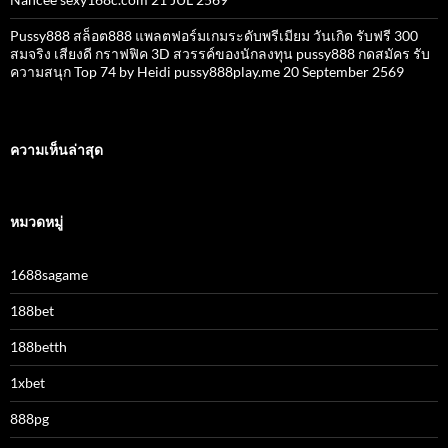
Pussy888 สล็อต888 แพลตฟอร์มเกมระดับพรีเมียม วันเกิด รับฟรี 300
สมจริง เสียงดี กราฟฟิค 3D สวรรค์ของนักลงทุน pussy888 กดสมัคร รับ
ความสนุก Top 74 by Heidi pussy888play.me 20 September 2569
ความเห็นล่าสุด
หมวดหมู่
1688sagame
188bet
188betth
1xbet
888pg