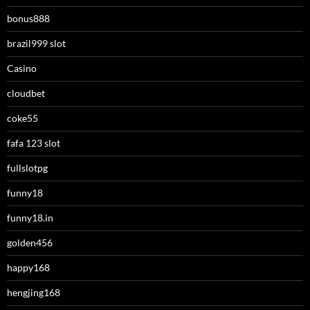
bonus888
brazil999 slot
Casino
cloudbet
coke55
fafa 123 slot
fullslotpg
funny18
funny18.in
golden456
happy168
hengjing168