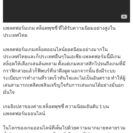
แพลตฟอร์มเกม สล็อตพุซซี่ ที่ได้รับความนิยมอย่างสูงใน
ประเทศไทย
แพลตฟอร์มเกมสล็อตออนไลน์ยอดนิยมอย่างมากใน
ประเทศไทยและก็ประเทศอื่นๆในเอเชีย แพลตฟอร์มนี้มีเกม
สล็อตให้เลือกเล่นล้นหลาม ตั้งแต่เกมคลาสสิกไปจนถึงเกมที่มี
กราฟิกสวยแล้วก็ฟีพบร์ที่น่าดึงดูด นอกจากนั้น ยังมีระบบ
ระเบียบการทำงานที่รวดเร็วทันใจและไม่เป็นอันตราย ทำให้ผู้
เล่นสามารถเพลิดเพลินเจริญใจกับการเล่นเกมได้อย่างมั่นอก
มั่นใจ
เกมยิงปลาของค่าย สล็อตพุซซี่ ความนิยมอันดับ 1 บน
แพลตฟอร์มออนไลน์
ในโลกของเกมออนไลน์ที่เต็มไปด้วยความมากมายหลายรวม