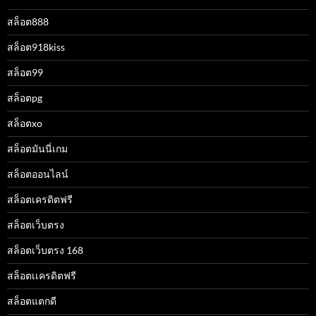
สล็อต888
สล็อต918kiss
สล็อต99
สล็อตpg
สล็อตxo
สล็อตมันนี่เกม
สล็อตออนไลน์
สล็อตเครดิตฟรี
สล็อตเว็บตรง
สล็อตเว็บตรง 168
สล็อตเเครดิตฟรี
สล็อตแตกดี