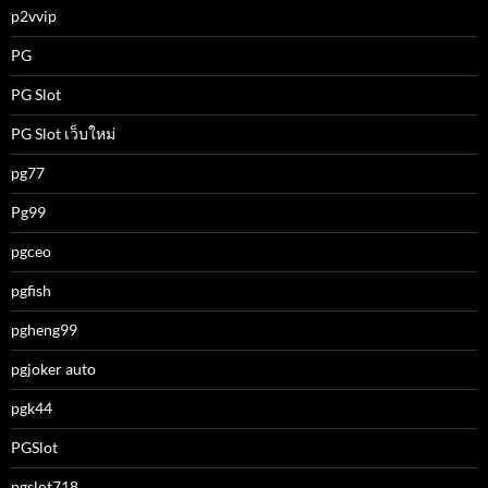
p2vvip
PG
PG Slot
PG Slot เว็บใหม่
pg77
Pg99
pgceo
pgfish
pgheng99
pgjoker auto
pgk44
PGSlot
pgslot718