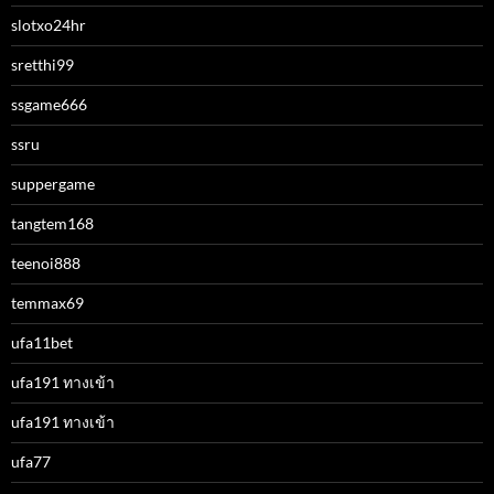
slotxo24hr
sretthi99
ssgame666
ssru
suppergame
tangtem168
teenoi888
temmax69
ufa11bet
ufa191 ทางเข้า
ufa191 ทางเข้า
ufa77