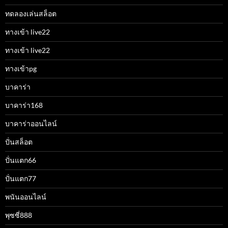
ทดลองเล่นสล็อต
ทางเข้า live22
ทางเข้า live22
ทางเข้าpg
บาคาร่า
บาคาร่า168
บาคาร่าออนไลน์
ปั่นสล็อต
ปั่นแตก66
ปั่นแตก77
พนันออนไลน์
พุซซี่888