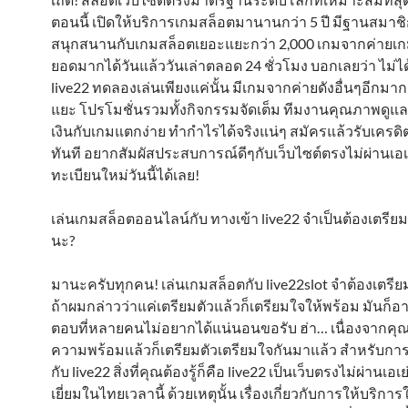
ตอนนี้ เปิดให้บริการเกมสล็อตมานานกว่า 5 ปี มีฐานสมา
สนุกสนานกับเกมสล็อตเยอะแยะกว่า 2,000 เกมจากค่ายเก
ยอดมากได้วันแล้ววันเล่าตลอด 24 ชั่วโมง บอกเลยว่า ไม่ได้
live22 ทดลองเล่นเพียงแค่นั้น มีเกมจากค่ายดังอื่นๆอีกม
แยะ โปรโมชั่นรวมทั้งกิจกรรมจัดเต็ม ทีมงานคุณภาพดูแล
เงินกับเกมแตกง่าย ทำกำไรได้จริงแน่ๆ สมัครแล้วรับเครดิ
ทันที อยากสัมผัสประสบการณ์ดีๆกับเว็บไซต์ตรงไม่ผ่านเอเ
ทะเบียนใหม่วันนี้ได้เลย!
เล่นเกมสล็อตออนไลน์กับ ทางเข้า live22 จำเป็นต้องเตรีย
นะ?
มานะครับทุกคน! เล่นเกมสล็อตกับ live22slot จำต้องเตรี
ถ้าผมกล่าวว่าแค่เตรียมตัวแล้วก็เตรียมใจให้พร้อม มันก็
ตอบที่หลายคนไม่อยากได้แน่นอนขอรับ ฮ่า… เนื่องจากคุ
ความพร้อมแล้วก็เตรียมตัวเตรียมใจกันมาแล้ว สำหรับการ
กับ live22 สิ่งที่คุณต้องรู้ก็คือ live22 เป็นเว็บตรงไม่ผ่านเอเย
เยี่ยมในไทยเวลานี้ ด้วยเหตุนั้น เรื่องเกี่ยวกับการให้บริกา