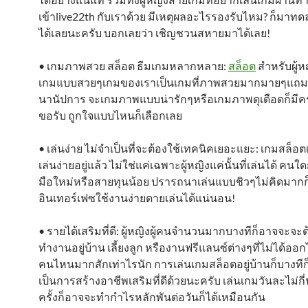
เข้าlive22th กับเราด้วย มีเหตุผลอะไรรองรับไหม? ก็มาท
ได้เลยนะครับ บอกเลยว่า เชิญชวนสหายมาได้เลย!
• เกมภาพสวย สล็อต ธีมเกมหลากหลาย:
สล็อต
สำหรับผู้ห
เกมแบบสวยๆเกมของเราเป็นเกมที่ภาพสวยมากมายๆแถมมี
นานัปการ จะเกมภาพแบบน่ารักๆหรือเกมภาพดุเดือดก็มีค
ขอรับ ถูกใจแบบไหนก็เลือกเลย
• เล่นง่าย ไม่จำเป็นที่จะต้องใช้เทคนิคเยอะแยะ: เกมสล็อตเ
เล่นง่ายอยู่แล้ว ไม่ใช่แค่เฉพาะผู้หญิงแค่นั้นที่เล่นได้ คนใดก
มือใหม่หรือสายทุนน้อย ปรารถนาเล่นแบบชิวๆไม่คิดมากก็
อินเทอร์เฟซใช้งานง่ายดายเล่นได้แน่นอน!
• รายได้เสริมที่ดี: ผู้หญิงผู้คนจำนวนมากบางทีก็อาจจะจะต
ทำงานอยู่บ้าน เลี้ยงลูก หรืองานฟรีแลนซ์ต่างๆที่ไม่ได้อ
คนไหนมากสักเท่าไรนัก การเล่นเกมสล็อตอยู่บ้านก็บางที
เป็นการสร้างอาชีพเสริมที่ดีด้วยนะครับ เล่นเกมวันละไม่กี่
ครั้งก็อาจจะทำกำไรหลักพันต่อวันก็ได้เหมือนกัน