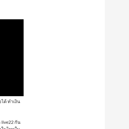
ได้ ทำเงิน
live22 กัน
สุดในไทยใน