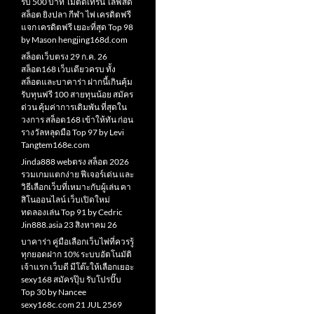
รับ 500 บาท ไม่ติดเทิร์น ไลฟ์สด
สล็อต ยิงปลา กีฬา ไพ่ เครดิตฟรี
แจก เครดิตฟรี เยอะที่สุด Top 98
by Mason hengjing168d.com
สล็อตเว็บตรง 29 ก.ค. 26
สล็อต168 เว็บเดียวครบ ทั้ง
สล็อตและบาคาร่า ฝากนี้เกินคุ้ม
รับทุนฟรี 100 สายทุนน้อย สมัคร
ด่วน คุ้มค่าการเดิมพัน ที่สุดใน
วงการ สล็อต168 เข้าให้ทัน ก่อน
รางวัลหลุดมือ Top 97 by Levi
Tangtem168e.com
Jinda888 webตรง สล็อต 2026
รวมเกมแตกง่าย ฟีเจอร์เด่น และ
วิธีเลือกเว็บที่เหมาะกับผู้เล่น คา
สิโนออนไลน์ เว็บเปิดใหม่
ทดลองเล่น Top 91 by Cedric
Jin888.asia 23 สิงหาคม 26
บาคาร่า คู่มือเลือกเว็บไพ่ที่ควรรู้
ทุกยอดฝาก 10% ระบบอัตโนมัติ
เจ้าแรก เว็บดี มีโต๊ะให้เลือกเยอะ
sexy168 สมัครปุ๊บ รับโปรปั๊บ
Top 30 by Nancee
sexy168c.com 21 JUL 2569