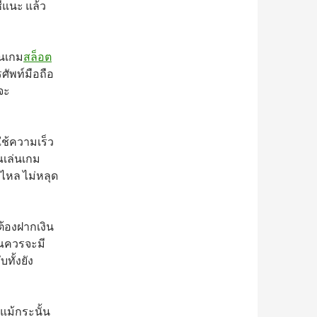
้แนะ แล้ว
่นเกม
สล็อต
ศัพท์มือถือ
จะ
้ใช้ความเร็ว
ณเล่นเกม
นไหล ไม่หลุด
ต้องฝากเงิน
ุณควรจะมี
ทั้งยัง
ๆแม้กระนั้น