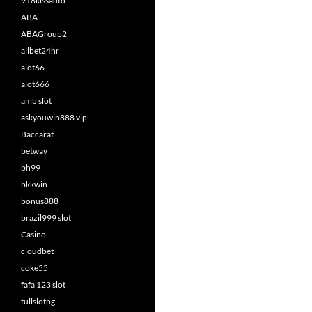
918kissauto
ABA
ABAGroup2
allbet24hr
alot66
alot666
amb slot
askyouwin888 vip
Baccarat
betway
bh99
bkkwin
bonus888
brazil999 slot
Casino
cloudbet
coke55
fafa 123 slot
fullslotpg