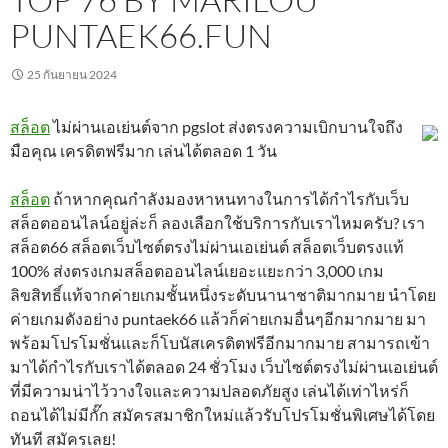
PUNTAEK66.FUN
25 กันยายน 2024
สล็อต
ไม่ผ่านเอเย่นต์จาก pgslot ส่งตรงความเบิกบานใจถึง
มือคุณ เครดิตฟรีมาก เล่นได้ตลอด 1 วัน
สล็อต
ถ้าหากคุณกำลังมองหาหนทางในการได้กำไรกับเว็บ
สล็อตออนไลน์อยู่ล่ะก็ ลองเลือกใช้บริการกับเราไหมครับ? เรา
สล็อต66 สล็อตเว็บไซต์ตรงไม่ผ่านเอเย่นต์ สล็อตเว็บตรงแท้
100% ส่งตรงเกมสล็อตออนไลน์เยอะแยะกว่า 3,000 เกม
ลิขสิทธิ์แท้จากค่ายเกมชั้นหนึ่งระดับนานาชาติมากมาย นำโดย
ค่ายเกมดังอย่าง puntaek66 แล้วก็ค่ายเกมอื่นๆอีกมากมาย มา
พร้อมโปรโมชั่นและก็โบนัสเครดิตฟรีอีกมากมาย สามารถเข้า
มาได้กำไรกับเราได้ตลอด 24 ชั่วโมง เว็บไซต์ตรงไม่ผ่านเอเย่นต์
ที่มีความน่าไว้วางใจและความปลอดภัยสูง เล่นได้เท่าไหร่ก็
ถอนได้ไม่มีกั๊ก สมัครสมาชิกใหม่แล้วรับโปรโมชั่นพิเศษได้โดย
ทันที สมัครเลย!