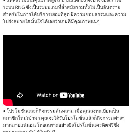
ระบบ RNG ซึ่งเป็นระบบเกมที่ล้ำสมัยรวมทั้งไม่เป็นอันตราย
สำหรับในการให้บริการเยอะที่สุด มีความชอบธรรมและความ
โปร่งสบายใส มั่นใจได้เลยว่าเกมดีมีคุณภาพแน่ๆ
• โปรโมชั่นและก็กิจกรรมล้นหลาม เมื่อคุณลงทะเบียนเป็น
สมาชิกใหม่เข้ามา คุณจะได้รับโปรโมชั่นแล้วก็กิจกรรมต่างๆ
มากมายแน่นอน โดยเฉพาะอย่างยิ่งโปรโมชั่นเครดิตฟรีซึ่ง
สามารถยอมรับได้ในทันที