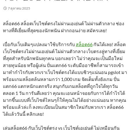
7 ตุลาคม 2025
สล็อต66 สล็อตเว็บไซต์ตรงไม่ผ่านเอเย่นต์ ไม่ผ่านตัวกลาง ช่อง
ทางที่ดีเยี่ยมที่สุดของนักพนัน ฝากถอนง่าย สมัครเลย!
เบื่อกับเว็บเดิมๆแปลงมาใช้บริการกับ
สล็อต66
กันได้เลย! สล็อต
เว็บไซต์ตรงไม่ผ่านเอเย่นต์ ไม่ผ่านตัวกลาง เว็บตรงลู่ทางที่เยี่ยม
ที่สุดสำหรับนักพนันทุกคน บอกเลยว่า ไม่ว่าคุณจะเป็นมือใหม่
สายทุนน้อย หรือผู้เล่น ปั่นแตก66 ระดับมืออาชีพก็สามารถเข้า
มาทำกำไรกับพวกเราเว็บไซต์ตรงได้แบบชิวๆแน่นอน pgslot มา
พร้อมเกมสล็อตล้นหลามกว่า 1,000 เกม จัดเต็มทั้งยังเกม ปั่น
แตก66 แตกหนักแตกจริง สนุกกับเกมสล็อตที่ถูกใจได้ทุกวัน
ตลอด 1 วัน การันตีเลยว่า คุณจะเอนหน้าจอยกับการได้กำไรได้
มากขึ้นแบบที่เว็บไซต์ไหนๆก็ให้คุณไม่ได้อย่างแน่นอน หากคุณ
พร้อมแล้วล่ะก็ ลงทะเบียนเป็นสมาชิกใหม่กับพวกเรา สล็อต66
ได้แล้ววันนี้ คลิกเลย!
เล่นสล็อต66 กับเว็บไซต์ตรง vs เว็บไซต์เอเย่นต์ ไม่เหมือนกัน