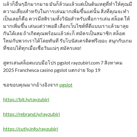
แล้วก็อื่นๆอีกมากมาย มันก็ล้วนแล้วแต่เป็นต้นเหตุที่ทำให้คุณมี
ความเสี่ยงสำหรับในการเล่นมากเพิ่มขึ้นแค่นั้น สิ่งที่คุณจะทำ
เป็นเลยก็คือ ควรมีสติรวมทั้งวินัยสำหรับเพื่อการเล่น สล็อต ให้
มากเพิ่มขึ้น เล่นแต่ว่าพอดี เลือกเว็บไซต์ที่ดีแบบเราแล้วมาลุย
กันได้เลย ถ้าเกิดคุณพร้อมแล้วล่ะก็ สมัครเป็นสมาชิก สล็อต
ใหม่กับพวกเราได้โดยทันที รับโบนัสเครดิตฟรีเยอะ สนุกกับเกม
ที่ชอบได้ทุกเมื่อเชื่อวันแน่ๆ สมัครเลย!
สูตรเล่นสล็อตแบบมือโปร pgslot rayzubiri.com 7 สิงหาคม
2025 Franchesca casino pgslot แตกง่าย Top 19
ขอขอบคุณมากอ้างอิงจาก
pgslot
https://bit.ly/rayzubiri
https://rebrand.ly/rayzubiri
https://cutly.info/rayzubiri