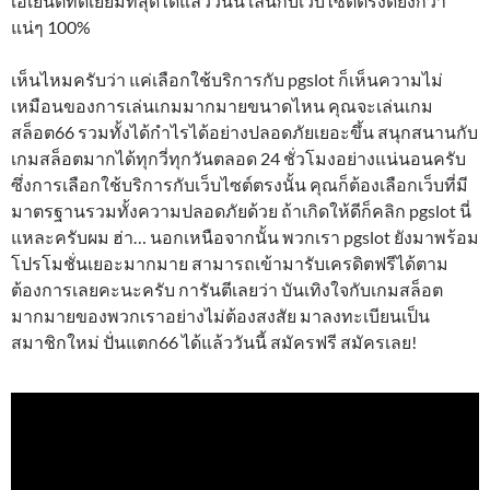
เอเย่นต์ที่ดีเยี่ยมที่สุดได้แล้ววันนี้ เล่นกับเว็บไซต์ตรงดียิ่งกว่า
แน่ๆ 100%
เห็นไหมครับว่า แค่เลือกใช้บริการกับ pgslot ก็เห็นความไม่
เหมือนของการเล่นเกมมากมายขนาดไหน คุณจะเล่นเกม
สล็อต66 รวมทั้งได้กำไรได้อย่างปลอดภัยเยอะขึ้น สนุกสนานกับ
เกมสล็อตมากได้ทุกวี่ทุกวันตลอด 24 ชั่วโมงอย่างแน่นอนครับ
ซึ่งการเลือกใช้บริการกับเว็บไซต์ตรงนั้น คุณก็ต้องเลือกเว็บที่มี
มาตรฐานรวมทั้งความปลอดภัยด้วย ถ้าเกิดให้ดีก็คลิก pgslot นี่
แหละครับผม ฮ่า… นอกเหนือจากนั้น พวกเรา pgslot ยังมาพร้อม
โปรโมชั่นเยอะมากมาย สามารถเข้ามารับเครดิตฟรีได้ตาม
ต้องการเลยคะนะครับ การันตีเลยว่า บันเทิงใจกับเกมสล็อต
มากมายของพวกเราอย่างไม่ต้องสงสัย มาลงทะเบียนเป็น
สมาชิกใหม่ ปั่นแตก66 ได้แล้ววันนี้ สมัครฟรี สมัครเลย!