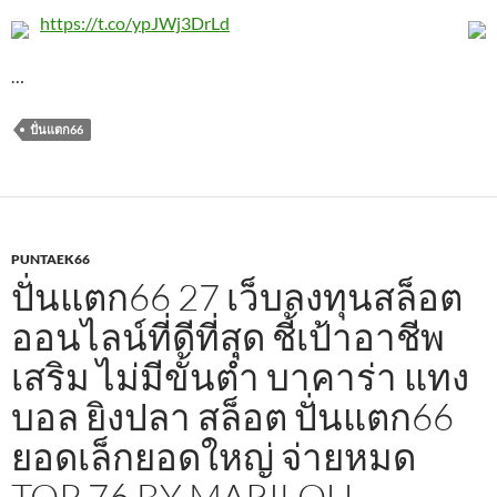
https://t.co/ypJWj3DrLd
…
ปั่นแตก66
PUNTAEK66
ปั่นแตก66 27 เว็บลงทุนสล็อต
ออนไลน์ที่ดีที่สุด ชี้เป้าอาชีพ
เสริม ไม่มีขั้นต่ำ บาคาร่า แทง
บอล ยิงปลา สล็อต ปั่นแตก66
ยอดเล็กยอดใหญ่ จ่ายหมด
TOP 76 BY MARILOU