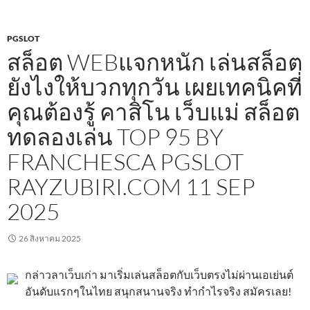
PGSLOT
สล็อต WEBแจกหนัก เล่นสล็อต
ยังไงให้บวกทุกวัน เผยเทคนิคที่
คุณต้องรู้ คาสิโน เว็บแม่ สล็อต
ทดลองเล่น TOP 95 BY
FRANCHESCA PGSLOT
RAYZUBIRI.COM 11 SEP
2025
26 สิงหาคม 2025
กล่าวลาเว็บเก่า มาเริ่มเล่นสล็อตกับเว็บตรงไม่ผ่านเอเย่นต์
อันดับแรกๆในไทย สนุกสนานจริง ทำกำไรจริง สมัครเลย!