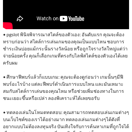
• pgslot พินิจพิจารณาสไตล์ของตัวเอง: อันดับแรก คุณจะต้อง
ทราบก่อนว่า สไตล์การเล่นเกมของคุณเป็นแบบไหน ชอบการ
ชำระเงินบ่อยแม้กระนั้นรางวัลน้อย หรือถูกใจรางวัลใหญ่แต่ว่า
จ่ายน้อยครั้ง คุณก็เลือกเกมที่ตรงกับไลฟ์สไตล์ของตัวเองได้เลย
ครับผม
• ศึกษาฟีพบร์แล้วก็แบบเกม: คุณจะต้องดูก่อนว่า เกมนั้นๆมีฟี
พบร์อะไรบ้าง แต่ละฟีพบร์ดำเนินการแบบไหน และมันเหมาะ
สมกับสไตล์การเล่นของคุณไหม หรือช่วยเพิ่มช่องทางในการ
ชนะเยอะขึ้นหรือเปล่า ลองพิเคราะห์ได้เลยขอรับ
• ทดลองเล่นในโหมดทดสอบ: คุณสามารถทดสอบเล่นเกมต่างๆ
บนเว็บไซต์ของเราได้อย่างมาก ทดลองเล่นเกมต่างๆได้ดังที่
อยากแบบไม่ต้องลงทุนจริง บันเทิงใจกับการค้นหาเกมที่ถูกใจได้