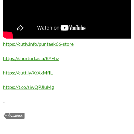
https://cutly.info/puntaek66-store
https://shorturl.asia/8YEhz
https://cutt.ly/XrXxMfIL
https://t.co/siwQPJluMg
…
ปั่นแตก66