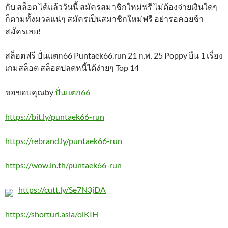
กับ สล็อต ได้แล้ววันนี้ สมัครสมาชิกใหม่ฟรี ไม่ต้องจ่ายเงินใดๆ
ก็ตามทั้งมวลแน่ๆ สมัครเป็นสมาชิกใหม่ฟรี อย่ารอคอยช้า
สมัครเลย!
สล็อตฟรี ปั่นแตก66 Puntaek66.run 21 ก.พ. 25 Poppy ยืน 1 เรื่อง
เกมสล็อต สล็อตปลดหนี้ได้ง่ายๆ Top 14
ขอขอบคุณby
ปั่นแตก66
https://bit.ly/puntaek66-run
https://rebrand.ly/puntaek66-run
https://wow.in.th/puntaek66-run
https://cutt.ly/Se7N3jDA
https://shorturl.asia/olKIH