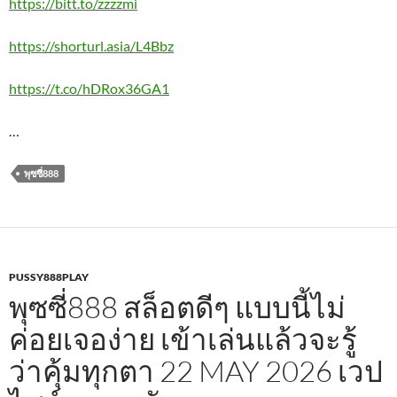
https://bitt.to/zzzzmi
https://shorturl.asia/L4Bbz
https://t.co/hDRox36GA1
…
พุซซี่888
PUSSY888PLAY
พุซซี่888 สล็อตดีๆ แบบนี้ไม่
ค่อยเจอง่าย เข้าเล่นแล้วจะรู้
ว่าคุ้มทุกตา 22 MAY 2026 เวป