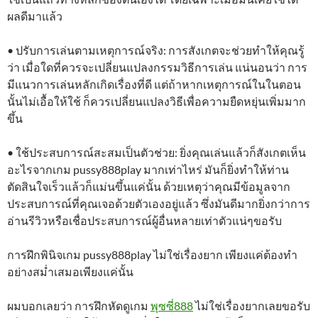
ผลดีมาแล้ว
• ปรับการเล่นตามเหตุการณ์จริง: การสังเกตจะช่วยทำให้คุณรู้
ว่า เมื่อใดที่ควรจะเปลี่ยนแปลงกรรมวิธีการเล่น แน่นอนว่า การ
มีแนวการเล่นหลักเกิดเรื่องที่ดี แต่ถ้าหากเหตุการณ์ในในตอน
นั้นไม่เอื้อให้ใช้ ก็ควรเปลี่ยนแปลงวิธีเพื่อความยืดหยุ่นเพิ่มมาก
ขึ้น
• ใช้ประสบการณ์สะสมเป็นตัวช่วย: ยิ่งคุณเล่นแล้วก็สังเกตเห็น
อะไรจากเกม pussy888play มากเท่าไหร่ มันก็ยิ่งทำให้ท่าน
ตัดสินใจเร็วแล้วก็แม่นขึ้นแค่นั้น ด้วยเหตุว่าคุณมีข้อมูลจาก
ประสบการณ์ที่คุณเจอด้วยตัวเองอยู่แล้ว ซึ่งมันดีมากยิ่งกว่าการ
อ่านรีวิวหรือเชื่อประสบการณ์ผู้อื่นหลายเท่าตัวแน่ๆขอรับ
การฝึกพินิจเกม pussy888play ไม่ใช่เรื่องยาก เพียงแค่ต้องทำ
อย่างสม่ำเสมอเพียงแค่นั้น
ผมบอกเลยว่า การฝึกหัดดูเกม
พุซซี่888
ไม่ใช่เรื่องยากเลยขอรับ