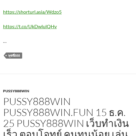
https://shorturl.asia/Wdzo5
https://t.co/UkDwlulQHv
…
พุซซี่888
PUSSY888WIN
PUSSY888WIN
PUSSY888WIN.FUN 15 ธ.ค.
25 PUSSY888WIN เว็บทำเงิน
เร็ว ตอบโจทย์ คนทุนน้อย เล่น