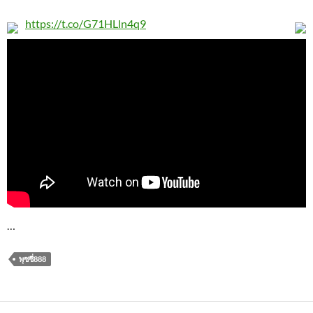
https://t.co/G71HLln4q9
…
พุซซี่888