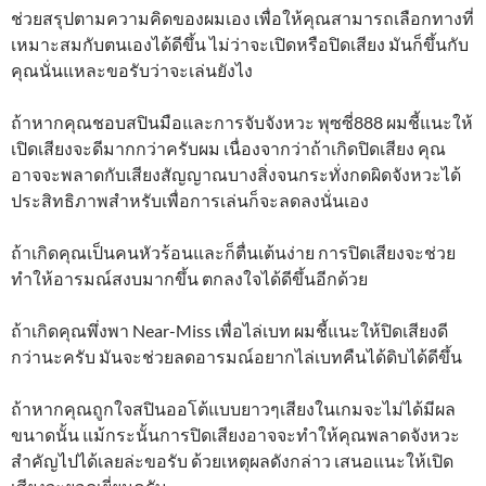
ช่วยสรุปตามความคิดของผมเอง เพื่อให้คุณสามารถเลือกทางที่
เหมาะสมกับตนเองได้ดีขึ้น ไม่ว่าจะเปิดหรือปิดเสียง มันก็ขึ้นกับ
คุณนั่นแหละขอรับว่าจะเล่นยังไง
ถ้าหากคุณชอบสปินมือและการจับจังหวะ พุซซี่888 ผมชี้แนะให้
เปิดเสียงจะดีมากกว่าครับผม เนื่องจากว่าถ้าเกิดปิดเสียง คุณ
อาจจะพลาดกับเสียงสัญญาณบางสิ่งจนกระทั่งกดผิดจังหวะได้
ประสิทธิภาพสำหรับเพื่อการเล่นก็จะลดลงนั่นเอง
ถ้าเกิดคุณเป็นคนหัวร้อนและก็ตื่นเต้นง่าย การปิดเสียงจะช่วย
ทำให้อารมณ์สงบมากขึ้น ตกลงใจได้ดีขึ้นอีกด้วย
ถ้าเกิดคุณพึ่งพา Near-Miss เพื่อไล่เบท ผมชี้แนะให้ปิดเสียงดี
กว่านะครับ มันจะช่วยลดอารมณ์อยากไล่เบทคืนได้ดิบได้ดีขึ้น
ถ้าหากคุณถูกใจสปินออโต้แบบยาวๆเสียงในเกมจะไม่ได้มีผล
ขนาดนั้น แม้กระนั้นการปิดเสียงอาจจะทำให้คุณพลาดจังหวะ
สำคัญไปได้เลยล่ะขอรับ ด้วยเหตุผลดังกล่าว เสนอแนะให้เปิด