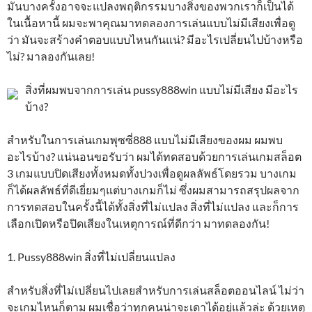
มันบางครั้งอาจจะแปลงพฤติกรรมบางสิ่งของพวกเราก็เป็นได้
ในเนื้อหานี้ ผมจะพาคุณมาทดลองการเล่นแบบไม่มีเสียงเพื่อดู
ว่า มันจะสร้างคำตอบแบบไหนกันแน่? มีอะไรเปลี่ยนไปบ้างหรือ
ไม่? มาลองกันเลย!
สิ่งที่ผมพบจากการเล่น pussy888win แบบไม่มีเสียง มีอะไร
บ้าง?
สำหรับในการเล่นเกมพุซซี่888 แบบไม่มีเสียงของผม ผมพบ
อะไรบ้าง? แน่นอนขอรับว่า ผมได้ทดสอบด้วยการเล่นเกมสล็อต
3 เกมแบบปิดเสียงทั้งหมดทั้งปวงเพื่อดูผลลัพธ์โดยรวม บางเกม
ก็ได้ผลลัพธ์ที่ดีเยี่ยมๆแต่บางเกมก็ไม่ ซึ่งผมสามารถสรุปผลจาก
การทดสอบในครั้งนี้ได้ทั้งสิ่งที่ไม่แปลง สิ่งที่ไม่แปลง และก็การ
เลือกเปิดหรือปิดเสียงในเหตุการณ์ที่ดีกว่า มาทดลองกัน!
1. Pussy888win สิ่งที่ไม่เปลี่ยนแปลง
สำหรับสิ่งที่ไม่เปลี่ยนไปเลยสำหรับการเล่นสล็อตออนไลน์ ไม่ว่า
จะเกมไหนก็ตาม ผมเชื่อว่าทุกคนน่าจะเดาได้อยู่แล้วล่ะ ด้วยเหตุ