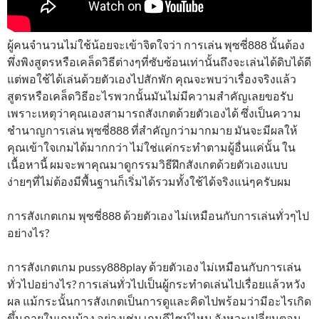
ผู้คนจำนวนไม่ใช้น้อยจะเข้าจิตใจว่า การเล่น พุซซี่888 นั้นต้อง
พึ่งพิงสูตรหรือเคล็ดวิธีต่างๆที่ซับซ้อนเท่านั้นถึงจะเล่นได้ดิบได้ดี
แต่พอใช้ได้เล่นด้วยตัวเองไปสักพัก คุณจะพบว่าเรื่องจริงแล้ว
สูตรหรือเคล็ดวิธีอะไรพวกนั้นมันไม่มีความสำคัญเลยขอรับ
เพราะเหตุว่าคุณเองสามารถสังเกตด้วยตัวเองได้ ซึ่งเป็นความ
ชำนาญการเล่น พุซซี่888 ที่สำคัญกว่ามากมาย มันจะมีผลให้
คุณเข้าใจเกมได้มากกว่า ไม่ใช่แค่กระทำตามผู้อื่นแค่นั้น ใน
เนื้อหานี้ ผมจะพาคุณมาดูกรรมวิธีฝึกสังเกตด้วยตัวเองแบบ
ง่ายๆที่ไม่ต้องมีพื้นฐานก็เริ่มได้รวมทั้งใช้ได้จริงแน่ๆครับผม
การสังเกตเกม พุซซี่888 ด้วยตัวเอง ไม่เหมือนกับการเล่นทั่วๆไป
อย่างไร?
การสังเกตเกม pussy888play ด้วยตัวเอง ไม่เหมือนกับการเล่น
ทั่วไปอย่างไร? การเล่นทั่วไปเป็นผู้กระทำดเล่นไปเรื่อยแล้วหวัง
ผล แม้กระนั้นการสังเกตเป็นการดูและคิดไปพร้อมว่ามีอะไรเกิด
ขึ้นภายในเกมบ้าง อย่างเช่น เกมดีไซน์ไหน จังหวะเปลี่ยนตอน