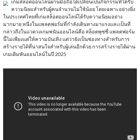
เกมสล็อตออนไลน์ผ่านมือถือได้เปลี่ยนเป็นกิจกรรมที่ได้รับ
ความนิยมสำหรับผู้คนจำนวนไม่ใช้น้อย โดยเฉพาะอย่างยิ่ง
ในประเทศไทยที่เกมสล็อตออนไลน์ได้รับความนิยมอย่าง
มากมาย หนึ่งในแพลตฟอร์มที่กำลังเดินทางมาแรงและเป็นที่
กล่าวถึงในแวดวงเกมพนันออนไลน์คือ สล็อตพุซซี่ แพลตฟอร์ม
นี้ไม่เพียงแต่ให้ความบันเทิง แต่ว่ายังเป็นช่องทางสำหรับการ
สร้างรายได้ที่น่าสนใจสำหรับผู้เล่นอีกด้วย การสร้างรายได้ผ่าน
เกมเดิมพันออนไลน์ในปี 2025