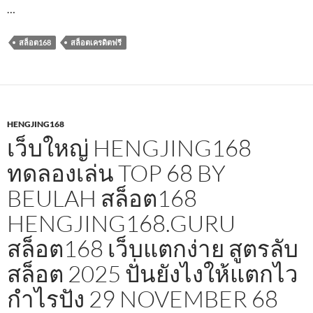
…
สล็อต168
สล็อตเครดิตฟรี
HENGJING168
เว็บใหญ่ HENGJING168
ทดลองเล่น TOP 68 BY
BEULAH สล็อต168
HENGJING168.GURU
สล็อต168 เว็บแตกง่าย สูตรลับ
สล็อต 2025 ปั่นยังไงให้แตกไว
กำไรปัง 29 NOVEMBER 68