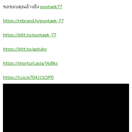
ขอขอบคุณอ้างอิง
puntaek77
https://rebrand.ly/puntaek-77
https://bitt.to/puntaek-77
https://bitt.to/aptubv
https://shorturl.asia/Vq8ks
https://t.co/a704JJ1QP0