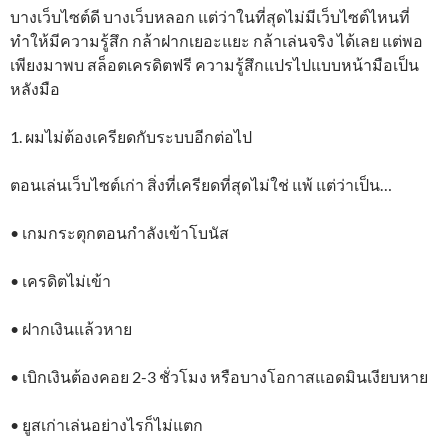
บางเว็บไซต์ดี บางเว็บหลอก แต่ว่าในที่สุดไม่มีเว็บไซต์ไหนที่
ทำให้มีความรู้สึก กล้าฝากเยอะแยะ กล้าเล่นจริง ได้เลย แต่พอ
เพียงมาพบ สล็อตเครดิตฟรี ความรู้สึกแปรไปแบบหน้ามือเป็น
หลังมือ
1. ผมไม่ต้องเครียดกับระบบอีกต่อไป
ตอนเล่นเว็บไซต์เก่า สิ่งที่เครียดที่สุดไม่ใช่ แพ้ แต่ว่าเป็น…
• เกมกระตุกตอนกำลังเข้าโบนัส
• เครดิตไม่เข้า
• ฝากเงินแล้วหาย
• เบิกเงินต้องคอย 2-3 ชั่วโมง หรือบางโอกาสแอดมินเงียบหาย
• ยูสเก่าเล่นอย่างไรก็ไม่แตก