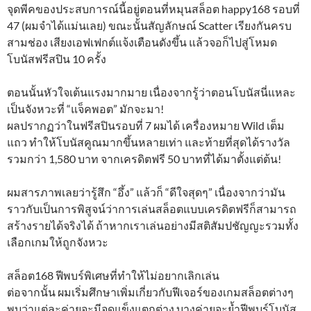
จุดพีคของประสบการณ์นี้อยู่ตอนที่หมุนสล็อต happy168 รอบที่
47 (ผมจำได้แม่นเลย) ขณะนั้นสัญลักษณ์ Scatter เรียงกันครบ
สามช่อง เสียงเอฟเฟกต์แจ้งเตือนดังขึ้น แล้วจอก็ไปสู่โหมด
โบนัสฟรีสปิน 10 ครั้ง
ตอนนั้นหัวใจเต้นแรงมากมาย เนื่องจากรู้ว่าตอนโบนัสนี่แหละ
เป็นจังหวะที่ “แจ็คพอต” มักจะมา!
ผลปรากฏว่าในฟรีสปินรอบที่ 7 ผมได้ เครื่องหมาย Wild เต็ม
แถว ทำให้โบนัสคูณมากขึ้นหลายเท่า และท้ายที่สุดได้รางวัล
รวมกว่า 1,580 บาท จากเครดิตฟรี 50 บาทที่ได้มาตั้งแต่ต้น!
ผมสารภาพเลยว่ารู้สึก “อึ้ง” แล้วก็ “ดีใจสุดๆ” เนื่องจากว่ามัน
ราวกับเป็นการพิสูจน์ว่าการเล่นสล็อตแบบเครดิตฟรีก็สามารถ
สร้างรายได้จริงได้ ถ้าหากเราเล่นอย่างมีสติสัมปชัญญะรวมทั้ง
เลือกเกมให้ถูกจังหวะ
สล็อต168 ฟีพบร์พิเศษที่ทำให้ไม่อยากเลิกเล่น
ต่อจากนั้น ผมเริ่มศึกษาเพิ่มเกี่ยวกับฟีเจอร์ของเกมสล็อตต่างๆ
พบว่าแต่ละค่ายจะมีจุดแข็งแตกต่าง บางค่ายจะย้ำฟีพบร์โบนัส