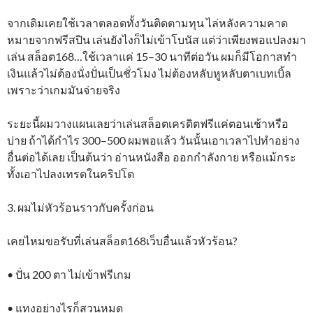
จากเดิมเคยใช้เวลาตลอดทั้งวันติดตามทุน ไล่หลังความคาด
หมายจากฟรีสปิน เล่นยังไงก็ไม่เข้าโบนัส แต่ว่าเพียงพอแปลงมา
เล่น สล็อต168…ใช้เวลาแค่ 15–30 นาทีต่อวัน ผมก็มีโอกาสทำ
เงินแล้วไม่ต้องนั่งปั่นเป็นชั่วโมง ไม่ต้องหลับหูหลับตาเบทเบิ้ล
เพราะว่าเกมมันจ่ายจริง
ระยะนี้ผมวางแผนเลยว่าเล่นสล็อตเครดิตฟรีแค่ตอนเช้าหรือ
บ่าย ถ้าได้กำไร 300–500 ผมพอแล้ว วันนั้นเอาเวลาไปทำอย่าง
อื่นต่อได้เลย เป็นต้นว่า อ่านหนังสือ ออกกำลังกาย หรือแม้กระ
ทั้งเอาไปลงเทรดในคริปโต
3. ผมไม่หัวร้อนราวกับครั้งก่อน
เคยไหมขอรับที่เล่นสล็อต168เว็บอื่นแล้วหัวร้อน?
• ปั่น 200 ตา ไม่เข้าฟรีเกม
• แทงอย่างไรก็สวนหมด