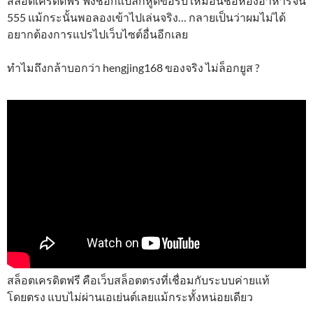
สล็อตเครดิตฟรี ฟังชื่อก็แปลกหูดีขอรับ เหมือนชื่อห้องอาหารจีน
555 แม้กระนั้นพอลองเข้าไปเล่นจริง… กลายเป็นว่าผมไม่ได้
อยากต้องการแปรไปเว็บไซต์อื่นอีกเลย
ทำไมถึงกล้าบอกว่า hengjing168 ของจริง ไม่ล็อกยูส ?
สล็อตเครดิตฟรี คือเว็บสล็อตตรงที่เชื่อมกับระบบค่ายแท้
โดยตรง แบบไม่ผ่านเอเย่นต์เลยแม้กระทั้งหน่อยเดียว