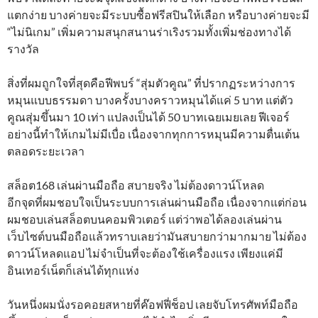
แตกง่าย บางค่ายจะมีระบบซื้อฟรีสปินให้เลือก หรือบางค่ายจะมี
“ไม่นิเกม” เพิ่มความสนุกสนานร่าเริงรวมทั้งเพิ่มช่องทางได้
รางวัล
สิ่งที่ผมถูกใจที่สุดคือฟีพบร์ “สุ่มตัวคูณ” ที่ปรากฏระหว่างการ
หมุนแบบธรรมดา บางครั้งบางคราวหมุนได้แค่ 5 บาท แต่ตัว
คูณสุ่มขึ้นมา 10 เท่า แปลงเป็นได้ 50 บาทเฉยเมยเลย ฟีเจอร์
อย่างนี้ทำให้เกมไม่มีเบื่อ เนื่องจากทุกการหมุนมีความตื่นเต้น
ตลอดระยะเวลา
สล็อต168 เล่นผ่านมือถือ สบายจริง ไม่ต้องดาวน์โหลด
อีกจุดที่ผมชอบใจเป็นระบบการเล่นผ่านมือถือ เนื่องจากแต่ก่อน
ผมชอบเล่นสล็อตบนคอมพิวเตอร์ แต่ว่าพอได้ลองเล่นผ่าน
เว็บไซต์บนมือถือแล้วทราบเลยว่ามันสบายกว่ามากมาย ไม่ต้อง
ดาวน์โหลดแอป ไม่จำเป็นที่จะต้องใช้เครื่องแรง เพียงแค่มี
อินเทอร์เน็ตก็เล่นได้ทุกแห่ง
วันหนึ่งผมนั่งรอคอยสหายที่ค๊อฟฟี่ช็อป เลยจับโทรศัพท์มือถือ