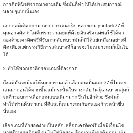
การคิดพินิจพิจารณาตามเดิม ซึ่งมันก็ทำให้ได้ประสบการณ์
หลายๆแบบนั่นเอง
แยกอคติเดิมออกมาจากการเล่นจริง: หลายเกม puntaek77 ที่
คุณอาจคิดว่าไม่ดีเพราะว่าเคยแพ้ด้วยเงินจริง แต่พอใช้ได้มา
ลองด้วยเครดิตฟรีที่รับมากลับพบว่ามันก็มิได้แย่เหมือนอย่างที่
คิด เพียงแต่กรรมวิธีการเล่นบางทีก็อาจจะไม่เหมาะสมก็เป็นไป
ได้
2. ทำให้พวกเราตีกรอบเกมที่ต้องการ
ถึงแม้มันจะมีผลให้หลายท่านกล้าเลือกเกมปั่นแตก77 ที่ไม่เคย
เล่นมาก่อนได้มากขึ้น แม้กระนั้นในทางกลับกัน ผู้เล่นบางกลุ่มก็
จะตีกรอบการเลือกเกมแบบเดิมๆมากขึ้นไปอีกด้วย ซึ่งมันก็
ทำให้ท่านค้นหาเกมที่ดีและก็เหมาะสมกับตนเองก้าวหน้าขึ้น
นั่นเอง
เลือกเกมที่ทำยอดง่ายเป็นหลัก: สล็อตเครดิตฟรี เมื่อมีเงื่อนไข
มาพร้อมเครดิตฟรี คนไม่ใช่น้อยจะเลือกเกมที่เคยชินก่อน เน้น