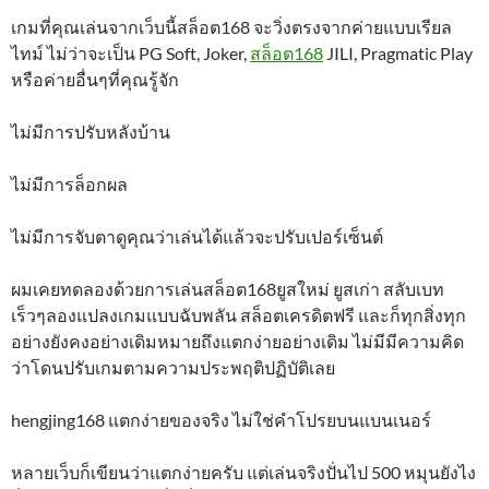
เกมที่คุณเล่นจากเว็บนี้สล็อต168 จะวิ่งตรงจากค่ายแบบเรียล
ไทม์ ไม่ว่าจะเป็น PG Soft, Joker,
สล็อต168
JILI, Pragmatic Play
หรือค่ายอื่นๆที่คุณรู้จัก
ไม่มีการปรับหลังบ้าน
ไม่มีการล็อกผล
ไม่มีการจับตาดูคุณว่าเล่นได้แล้วจะปรับเปอร์เซ็นต์
ผมเคยทดลองด้วยการเล่นสล็อต168ยูสใหม่ ยูสเก่า สลับเบท
เร็วๆลองแปลงเกมแบบฉับพลัน สล็อตเครดิตฟรี และก็ทุกสิ่งทุก
อย่างยังคงอย่างเดิมหมายถึงแตกง่ายอย่างเดิม ไม่มีมีความคิด
ว่าโดนปรับเกมตามความประพฤติปฏิบัติเลย
hengjing168 แตกง่ายของจริง ไม่ใช่คำโปรยบนแบนเนอร์
หลายเว็บก็เขียนว่าแตกง่ายครับ แต่เล่นจริงปั่นไป 500 หมุนยังไง