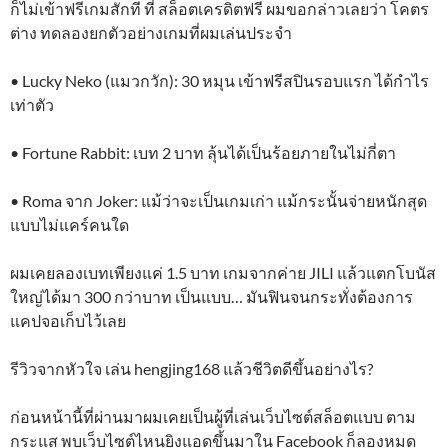
ก็ไม่เข้าฟรีเกมสักที ที่ สล็อตเครดิตฟรี ผมขอกล่าวเลยว่า โคตร
ต่าง ทดลองยกตัวอย่างเกมที่ผมเล่นประจำ
• Lucky Neko (แมวกวัก): 30 หมุน เข้าฟรีสปินรอบแรก ได้กำไร
เท่าตัว
• Fortune Rabbit: เบท 2 บาท ลุ้นได้เป็นร้อยภายในไม่กี่ตา
• Roma จาก Joker: แม้ว่าจะเป็นเกมเก่า แม้กระนั้นจ่ายหนักสุด
แบบไม่แคร์คนใด
ผมเคยลองเบทเพียงแค่ 1.5 บาท เกมจากค่าย JILI แล้วแตกโบนัส
ใหญ่ได้มา 300 กว่าบาท เป็นแบบ… มันฟินจนกระทั่งต้องการ
แคปจอเก็บไว้เลย
รีวิวจากหัวใจ เล่น hengjing168 แล้วชีวิตดีขึ้นอย่างไร?
ก่อนหน้านี้ที่ผ่านมาผมเคยเป็นผู้ที่เล่นเว็บไซต์สล็อตแบบ ตาม
กระแส พบเว็บไซต์ไหนยิงแอดขึ้นมาใน Facebook ก็ลองหมด