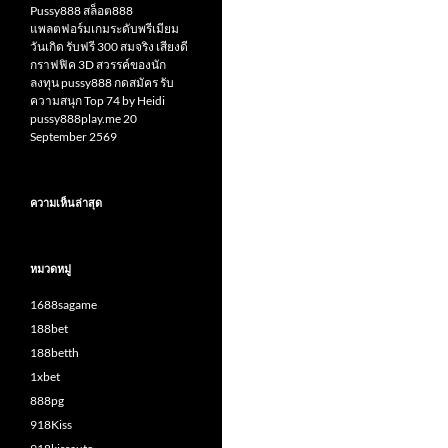
Pussy888 สล็อต888
แพลตฟอร์มเกมระดับพรีเมียม
วันเกิด รับฟรี 300 สมจริง เสียงดี
กราฟฟิค 3D สวรรค์ของนัก
ลงทุน pussy888 กดสมัคร รับ
ความสนุก Top 74 by Heidi
pussy888play.me 20
September 2569
ความเห็นล่าสุด
หมวดหมู่
1688sagame
188bet
188betth
1xbet
888pg
918Kiss