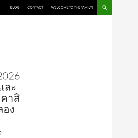
ข้ามไปยังเนื้อหา
BLOG
CONTACT
WELCOME TO THE FAMILY!
2026
 และ
น คาสิ
ลอง
6