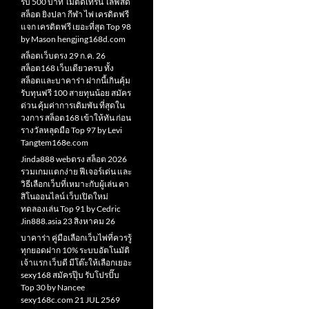
รับ 500 บาท ไม่ติดเทิร์น ไลฟ์สด
สล็อต ยิงปลา กีฬา ไพ่ เครดิตฟรี
แจก เครดิตฟรี เยอะที่สุด Top 98
by Mason hengjing168d.com
สล็อตเว็บตรง 29 ก.ค. 26
สล็อต168 เว็บเดียวครบ ทั้ง
สล็อตและบาคาร่า ฝากนี้เกินคุ้ม
รับทุนฟรี 100 สายทุนน้อย สมัคร
ด่วน คุ้มค่าการเดิมพัน ที่สุดใน
วงการ สล็อต168 เข้าให้ทัน ก่อน
รางวัลหลุดมือ Top 97 by Levi
Tangtem168e.com
Jinda888 webตรง สล็อต 2026
รวมเกมแตกง่าย ฟีเจอร์เด่น และ
วิธีเลือกเว็บที่เหมาะกับผู้เล่น คา
สิโนออนไลน์ เว็บเปิดใหม่
ทดลองเล่น Top 91 by Cedric
Jin888.asia 23 สิงหาคม 26
บาคาร่า คู่มือเลือกเว็บไพ่ที่ควรรู้
ทุกยอดฝาก 10% ระบบอัตโนมัติ
เจ้าแรก เว็บดี มีโต๊ะให้เลือกเยอะ
sexy168 สมัครปุ๊บ รับโปรปั๊บ
Top 30 by Nancee
sexy168c.com 21 JUL 2569