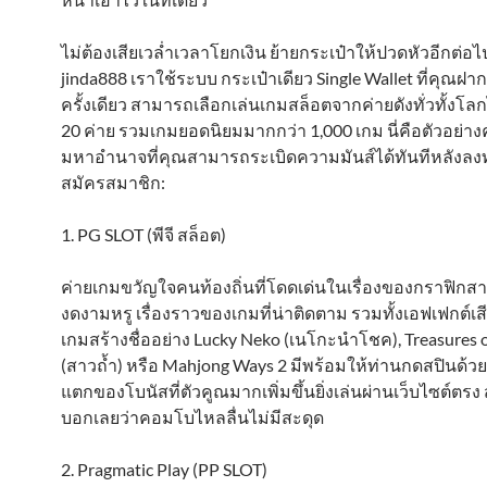
ไม่ต้องเสียเวล่ำเวลาโยกเงิน ย้ายกระเป๋าให้ปวดหัวอีกต่อไป 
jinda888 เราใช้ระบบ กระเป๋าเดียว Single Wallet ที่คุณฝาก
ครั้งเดียว สามารถเลือกเล่นเกมสล็อตจากค่ายดังทั่วทั้งโล
20 ค่าย รวมเกมยอดนิยมมากกว่า 1,000 เกม นี่คือตัวอย่าง
มหาอำนาจที่คุณสามารถระเบิดความมันส์ได้ทันทีหลังลง
สมัครสมาชิก:
1. PG SLOT (พีจี สล็อต)
ค่ายเกมขวัญใจคนท้องถิ่นที่โดดเด่นในเรื่องของกราฟิกสามม
งดงามหรู เรื่องราวของเกมที่น่าติดตาม รวมทั้งเอฟเฟกต์เสียง
เกมสร้างชื่ออย่าง Lucky Neko (เนโกะนำโชค), Treasures o
(สาวถ้ำ) หรือ Mahjong Ways 2 มีพร้อมให้ท่านกดสปินด้ว
แตกของโบนัสที่ตัวคูณมากเพิ่มขึ้นยิ่งเล่นผ่านเว็บไซต์ตรง
บอกเลยว่าคอมโบไหลลื่นไม่มีสะดุด
2. Pragmatic Play (PP SLOT)