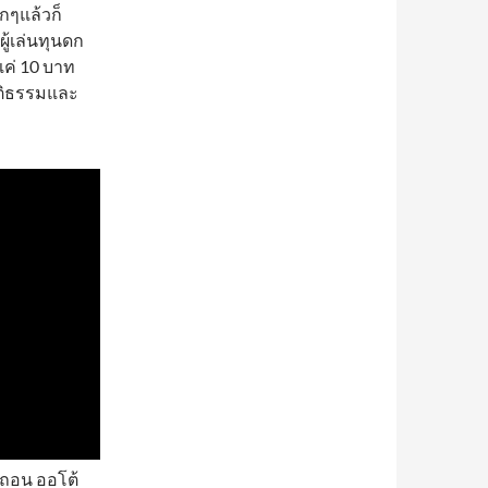
กๆแล้วก็
ู้เล่นทุนดก
งแค่ 10 บาท
ุติธรรมและ
-ถอน ออโต้