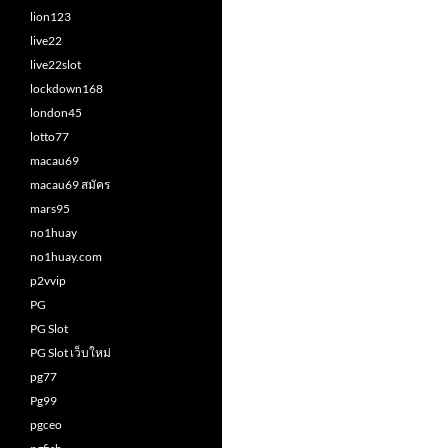
lion123
live22
live22slot
lockdown168
london45
lotto77
macau69
macau69 สมัคร
mars95
no1huay
no1huay.com
p2vvip
PG
PG Slot
PG Slot เว็บใหม่
pg77
Pg99
pgceo