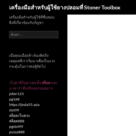
ค้นหา
เครื่องมือสำหรับผู้ใช้ยางปลอมที่ Stoner Toolbox
เครื่องมือสำหรับผู้ใช้ที่ชื่นชอบ
สิ่งที่เกี่ยวข้องกับกัญชา
ค้นหา
สำหรับ:
เมื่อคุณเมื่อยล้า ต้องคิดถึง
เหตุผลที่เราเริ่มมาเพื่อเป็นแรง
กระตุ้นในการต่อสู้ถัดไป
เว็บคาสิโนน่าเล่น ทั้ง
สล็อต
และ
บาคาร่า
ตึงจริงแตกบ่อยมาก
joker123
pg168
https://jinda55.asia
slot99
สล็อตเว็บตรง
สล็อต888
pgslot99
pussy888