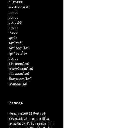
pussy888
sexybaccarat
pgslot
pgslot
pgslot99
pgslot
live22
ดูหนัง
ดูหนังฟรี
ดูหนังออนไลน์
ดูหนังชนโรง
pgslot
สล็อตออนไลน์
บาคาร่าออนไลน์
สล็อตออนไลน์
ซื้อหวยออนไลน์
หวยออนไลน์
เรื่องล่าสุด
Hengjing168 11 สิงหา 69
สล็อต168 บริการเกมคาสิโน
ครบครัน 24 ชั่วโมง ทุกยอดฝาก