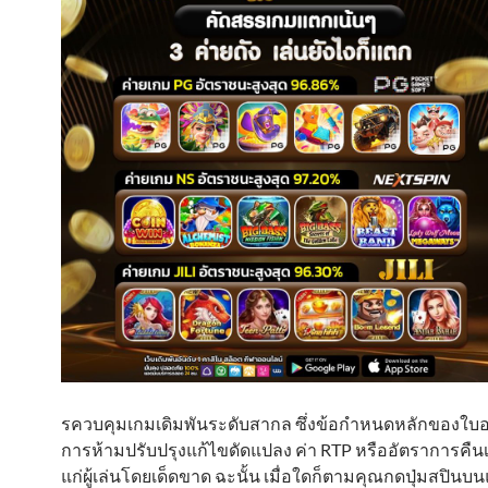
รควบคุมเกมเดิมพันระดับสากล ซึ่งข้อกำหนดหลักของใบอน
การห้ามปรับปรุงแก้ไขดัดแปลง ค่า RTP หรืออัตราการคืนเ
แก่ผู้เล่นโดยเด็ดขาด ฉะนั้น เมื่อใดก็ตามคุณกดปุ่มสปิน