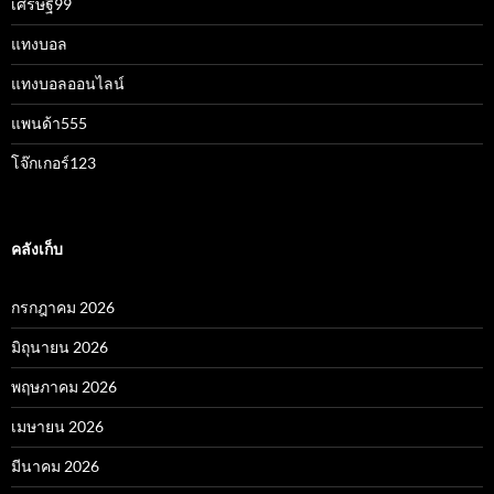
เศรษฐี99
แทงบอล
แทงบอลออนไลน์
แพนด้า555
โจ๊กเกอร์123
คลังเก็บ
กรกฎาคม 2026
มิถุนายน 2026
พฤษภาคม 2026
เมษายน 2026
มีนาคม 2026