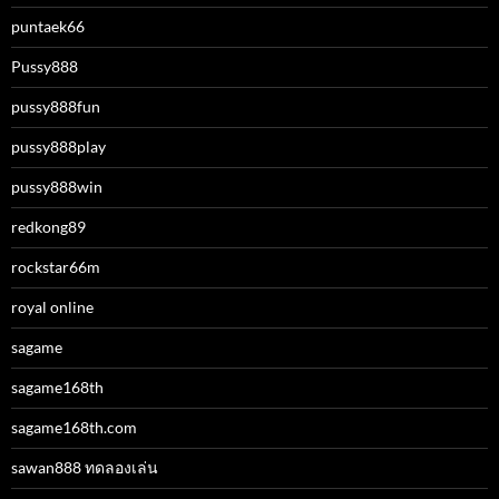
puntaek66
Pussy888
pussy888fun
pussy888play
pussy888win
redkong89
rockstar66m
royal online
sagame
sagame168th
sagame168th.com
sawan888 ทดลองเล่น