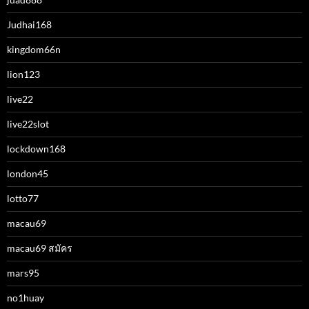
Judhai168
kingdom66n
lion123
live22
live22slot
lockdown168
london45
lotto77
macau69
macau69 สมัคร
mars95
no1huay