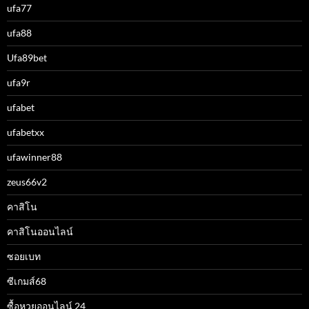
ufa77
ufa88
Ufa89bet
ufa9r
ufabet
ufabetxx
ufawinner88
zeus66v2
คาสิโน
คาสิโนออนไลน์
ซอยเบท
ซีเกมส์68
ซื้อหวยออนไลน์ 24