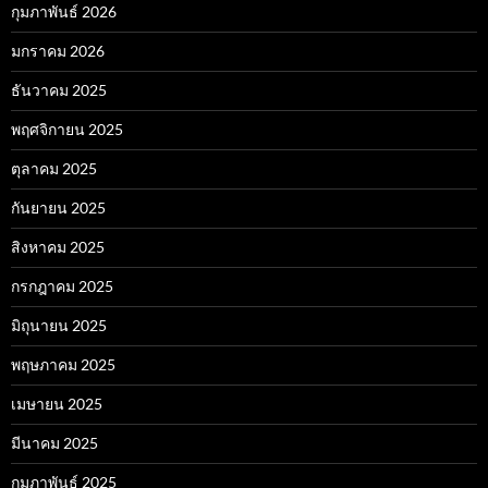
กุมภาพันธ์ 2026
มกราคม 2026
ธันวาคม 2025
พฤศจิกายน 2025
ตุลาคม 2025
กันยายน 2025
สิงหาคม 2025
กรกฎาคม 2025
มิถุนายน 2025
พฤษภาคม 2025
เมษายน 2025
มีนาคม 2025
กุมภาพันธ์ 2025