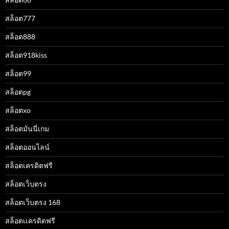
สล็อต777
สล็อต888
สล็อต918kiss
สล็อต99
สล็อตpg
สล็อตxo
สล็อตมันนี่เกม
สล็อตออนไลน์
สล็อตเครดิตฟรี
สล็อตเว็บตรง
สล็อตเว็บตรง 168
สล็อตเเครดิตฟรี