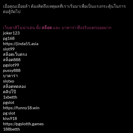
เมื่อคุณเมื่อยล้า ต้องคิดถึงเหตุผลที่เราเริ่มมาเพื่อเป็นแรงกระตุ้นในการ
ต่อสู้ถัดไป
เว็บคาสิโนน่าเล่น ทั้ง
สล็อต
และ
บาคาร่า
ตึงจริงแตกบ่อยมาก
joker123
pg168
https://jinda55.asia
slot99
สล็อตเว็บตรง
สล็อต888
pgslot99
pussy888
บาคาร่า
slotxo
สล็อตทดลอง
คลิปโป๊
1xbetth
pgslot
https://funny18.win
pg slot
kiss918
https://pgslotth.games
188betth