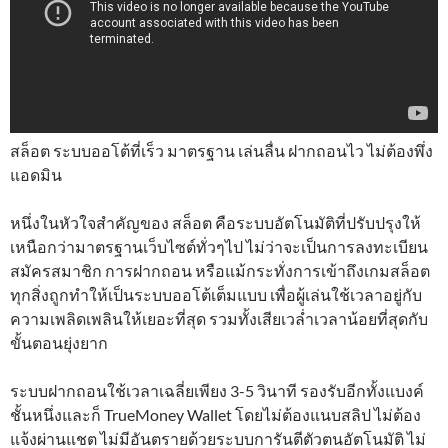
สล็อต ระบบออโต้ที่เร็ว มาตรฐาน เล่นลื่น ฝากถอนไว ไม่ต้องพึ่ง
แอดมิน
หนึ่งในหัวใจสำคัญของ สล็อต คือระบบอัตโนมัติที่ปรับปรุงให้
เหนือกว่ามาตรฐานเว็บไซต์ทั่วๆไป ไม่ว่าจะเป็นการลงทะเบียน
สมัครสมาชิก การฝากถอน หรือแม้กระทั่งการเข้าถึงเกมสล็อต
ทุกสิ่งถูกทำให้เป็นระบบออโต้เต็มแบบ เพื่อผู้เล่นใช้เวลาอยู่กับ
ความเพลิดเพลินให้เยอะที่สุด รวมทั้งเสียเวล่ำเวลาน้อยที่สุดกับ
ขั้นตอนยุ่งยาก
ระบบฝากถอนใช้เวลาเฉลี่ยเพียง 3-5 วินาที รองรับอีกทั้งแบงค์
ชั้นหนึ่งและก็ TrueMoney Wallet โดยไม่ต้องแนบสลิป ไม่ต้อง
แจ้งผ่านแชต ไม่มีอันตรายด้วยระบบการันตีตัวตนอัตโนมัติ ไม่