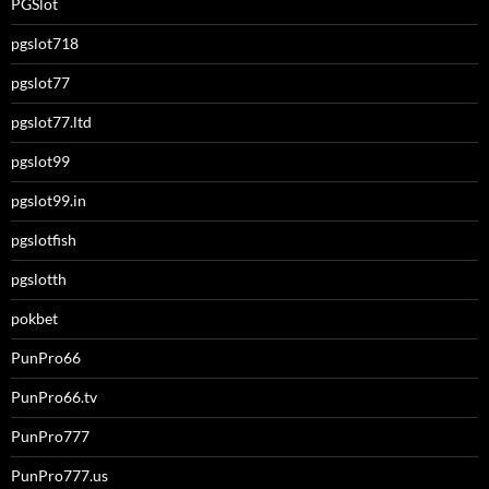
PGSlot
pgslot718
pgslot77
pgslot77.ltd
pgslot99
pgslot99.in
pgslotfish
pgslotth
pokbet
PunPro66
PunPro66.tv
PunPro777
PunPro777.us