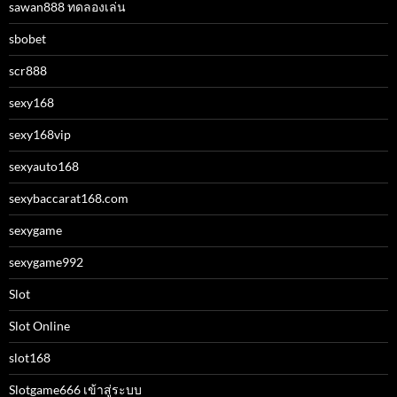
sawan888 ทดลองเล่น
sbobet
scr888
sexy168
sexy168vip
sexyauto168
sexybaccarat168.com
sexygame
sexygame992
Slot
Slot Online
slot168
Slotgame666 เข้าสู่ระบบ