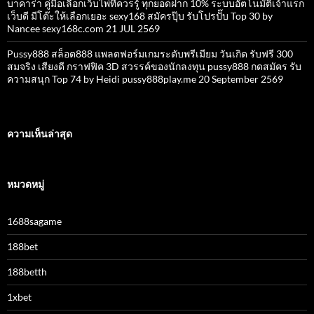
บาคาร่า คู่มือเลือกเว็บไพ่ที่ควรรู้ ทุกยอดฝาก 10% ระบบอัตโนมัติเจ้าแรก
เว็บดี มีโต๊ะให้เลือกเยอะ sexy168 สมัครปุ๊บ รับโปรปั๊บ Top 30 by
Nancee sexy168c.com 21 JUL 2569
Pussy888 สล็อต888 แพลตฟอร์มเกมระดับพรีเมียม วันเกิด รับฟรี 300
สมจริง เสียงดี กราฟฟิค 3D สวรรค์ของนักลงทุน pussy888 กดสมัคร รับ
ความสนุก Top 74 by Heidi pussy888play.me 20 September 2569
ความเห็นล่าสุด
หมวดหมู่
1688sagame
188bet
188betth
1xbet