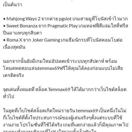
เป็นต้นว่า
• Mahjong Ways 2 จากค่าย pgslot เกมสายมูที่โบนัสเข้าไวมาก
• Sweet Bonanza จาก Pragmatic Play เกมทอฟฟี่สีแจ่มใสที่ฟรีส
ปินมาแทบทุกสิบตา
• Roma X จาก Joker Gaming เกมธีมนักรบที่โบนัสคอมโบต่อ
เนื่องสุดมัน
นอกจากนั้นยังมีเกมใหม่อัปเดตเข้าระบบทุกสัปดาห์ พร้อม
โหมดทดสอบเล่นtemmax69ฟรีให้คุณได้ลองก่อนแบบไม่เสีย
เครดิตจริง
จุดเด่นทั้งหมดที่ สล็อต Temmax69 ให้ได้มากกว่าเว็บไซต์สล็อต
ทั่วไป
ในยุคที่เว็บไซต์สล็อตเกิดใหม่รายวัน temmax69 เป็นหนึ่งในไม่
กี่เว็บไซต์ที่ตั้งใจประสบการณ์ของผู้เล่นจริงๆตั้งแต่ระบบที่ใช้
งานง่าย โปรโมชั่นที่ใช้ได้จริง เกมที่แตกง่ายแล้วก็มีคุณภาพ ไป
จนกระทั่งการบริการที่โปร่งใสรวมทั้งเร็วทันใจ