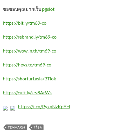
ขอขอบคุณมากเว็บ
pgslot
https://bit.ly/tm69-co
https://rebrand.ly/tm69-co
https://wow.in.th/tm69-co
https://heys.to/tm69-co
https://shorturl.asia/BTiok
https://cutt.ly/srv8ArWs
https://t.co/PyxpNzKpYH
TEMMAX69
สล็อต