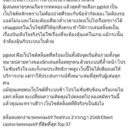
ผู้เล่นหลายๆคนเริ่มจากทดลอง แล้วสุดท้ายเลือก pgslot เป็น
เว็บไซต์หลักเพราะไม่ต้องปวดศีรษะกับข้อจำกัดเยอะ ไม่ต้องรอ
แอดไม่น และไม่จะต้องเสียเวล่ำเวลาแปลงเว็บไปเรื่อยๆการได้
เล่นpgslotในเว็บไซต์ที่ให้ทุกสิ่งครบ ทำให้การเล่นสล็อตเป็น
เรื่องบันเทิงใจจริงๆไม่ใช่เรื่องที่จะต้องลุ้นแค่ในเกม แม้กระนั้น
จำต้องลุ้นกับระบบเว็บด้วย
pgslot คือเว็บไซต์สล็อตที่พร้อมเป็นทั้งยังจุดเริ่มต้นรวมทั้งจุด
หมายปลายทางของนักเล่นสล็อตทุกคน ด้วยระบบที่ล้ำหน้า โปร
โมชั่นจริงใจ และก็เกมประสิทธิภาพสูง เว็บนี้ไม่ได้เพียงแค่ให้
บริการเกม แต่ว่าให้ประสบการณ์ที่เหมาะสมที่สุดกับผู้เล่นทุก
คน
แม้คุณเคยพบเว็บไซต์ที่ระบบช้า โปรโมชั่นซับซ้อน หรือเกมไม่
แตก สล็อต จะเปลี่ยนความคิดคุณไปตลอดไป ลองสมัครวันนี้
แล้วคุณจะทราบดีว่า เว็บไซต์สล็อตที่ดีจริงๆเป็นยังไง
สล็อตแตกง่าย temmax69 Tm69.co 2 กรกฎา 2568 Elbert
casino temmax69 ที่ฮิตที่สุด Top 37