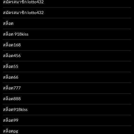
สมัครสมาชิก lotto432
สมัครสมาชิก lotto432
สล็อต
สล็อต 918kiss
สล็อต168
สล็อต456
สล็อต55
สล็อต66
สล็อต777
สล็อต888
สล็อต918kiss
สล็อต99
สล็อตpg