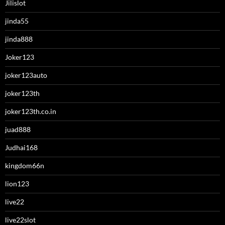
Jilislot
jinda55
jinda888
Joker123
joker123auto
joker123th
joker123th.co.in
juad888
Judhai168
kingdom66n
lion123
live22
live22slot