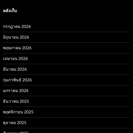
คลังเก็บ
กรกฎาคม 2026
มิถุนายน 2026
พฤษภาคม 2026
เมษายน 2026
มีนาคม 2026
กุมภาพันธ์ 2026
มกราคม 2026
ธันวาคม 2025
พฤศจิกายน 2025
ตุลาคม 2025