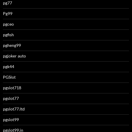
pg77
Pg99
pgceo
pgfish
pgheng99
pgjoker auto
pgk44
PGSlot
pgslot718
pgslot77
pgslot77.ltd
pgslot99
pgslot99.in