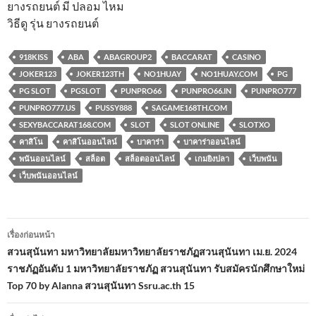
ยางรถยนต์ มี ปลอม ไหม
วิธีดู รุ่น ยางรถยนต์
918KISS
ABA
ABAGROUP2
BACCARAT
CASINO
JOKER123
JOKER123TH
NO1HUAY
NO1HUAY.COM
PG
PG SLOT
PGSLOT
PUNPRO66
PUNPRO66.IN
PUNPRO777
PUNPRO777.US
PUSSY888
SAGAME168TH.COM
SEXYBACCARAT168.COM
SLOT
SLOT ONLINE
SLOTXO
คาสิโน
คาสิโนออนไลน์
บาคาร่า
บาคาร่าออนไลน์
พนันออนไลน์
สล็อต
สล็อตออนไลน์
เกมยิงปลา
เว็บพนัน
เว็บพนันออนไลน์
เมนู
เรื่องก่อนหน้า
นำทาง
สวนสุนันทา มหาวิทยาลัยมหาวิทยาลัยราชภัฏสวนสุนันทา เม.ย. 2024
ราชภัฏอันดับ 1 มหาวิทยาลัยราชภัฏ สวนสุนันทา รับสมัครนักศึกษาใหม่
เรื่อง
Top 70 by Alanna สวนสุนันทา Ssru.ac.th 15