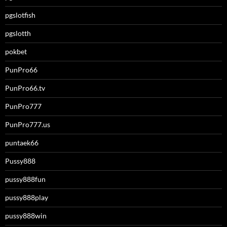
pgslotfish
pgslotth
pokbet
PunPro66
PunPro66.tv
PunPro777
PunPro777.us
puntaek66
Pussy888
pussy888fun
pussy888play
pussy888win