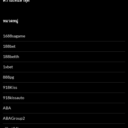
ความเห็นล่าสุด
หมวดหมู่
1688sagame
188bet
188betth
1xbet
888pg
918Kiss
918kissauto
ABA
ABAGroup2