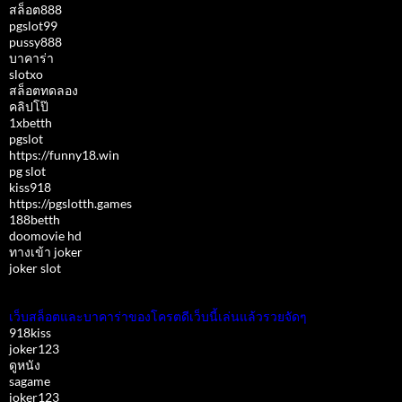
สล็อต888
pgslot99
pussy888
บาคาร่า
slotxo
สล็อตทดลอง
คลิปโป๊
1xbetth
pgslot
https://funny18.win
pg slot
kiss918
https://pgslotth.games
188betth
doomovie hd
ทางเข้า joker
joker slot
เว็บสล็อตและบาคาร่าของโครตดีเว็บนี้เล่นแล้วรวยจัดๆ
918kiss
joker123
ดูหนัง
sagame
joker123