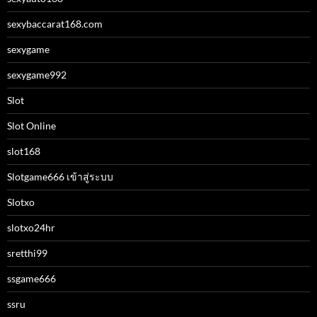
sexybaccarat168.com
sexygame
sexygame992
Slot
Slot Online
slot168
Slotgame666 เข้าสู่ระบบ
Slotxo
slotxo24hr
sretthi99
ssgame666
ssru