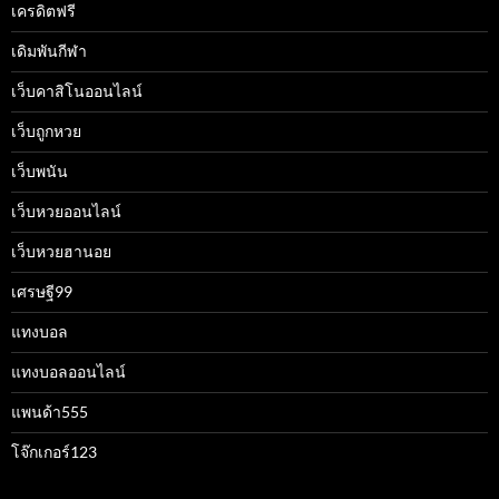
เครดิตฟรี
เดิมพันกีฬา
เว็บคาสิโนออนไลน์
เว็บถูกหวย
เว็บพนัน
เว็บหวยออนไลน์
เว็บหวยฮานอย
เศรษฐี99
แทงบอล
แทงบอลออนไลน์
แพนด้า555
โจ๊กเกอร์123