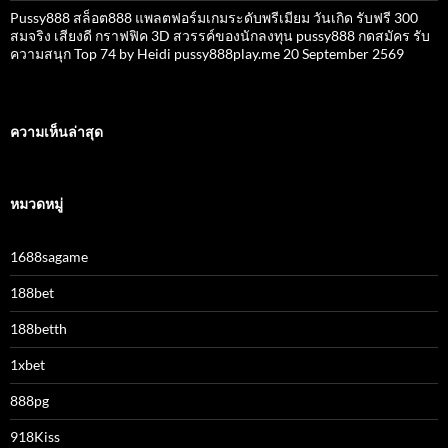
Pussy888 สล็อต888 แพลตฟอร์มเกมระดับพรีเมียม วันเกิด รับฟรี 300
สมจริง เสียงดี กราฟฟิค 3D สวรรค์ของนักลงทุน pussy888 กดสมัคร รับ
ความสนุก Top 74 by Heidi pussy888play.me 20 September 2569
ความเห็นล่าสุด
หมวดหมู่
1688sagame
188bet
188betth
1xbet
888pg
918Kiss