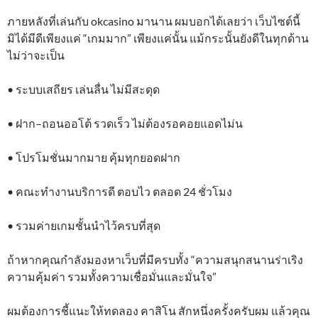
ภายหลังที่เล่นกับ okcasino มานาน ผมบอกได้เลยว่า เว็บไซต์นี้
มิได้มีดีเพียงแค่ “เกมมาก” เพียงแค่นั้น แม้กระนั้นยังดีในทุกด้าน
ไม่ว่าจะเป็น
• ระบบเสถียร เล่นลื่น ไม่มีสะดุด
• ฝาก–ถอนออโต้ รวดเร็ว ไม่ต้องรอคอยแอดไม่น
• โปรโมชั่นมากมาย คุ้มทุกยอดฝาก
• คณะทำงานบริการดี ตอบไว ตลอด 24 ชั่วโมง
• รวมค่ายเกมชั้นนำไว้ครบที่สุด
ถ้าหากคุณกำลังมองหาเว็บที่มีครบทั้ง “ความสนุกสนานร่าเริง
ความคุ้มค่า รวมทั้งความเชื่อมั่นและมั่นใจ”
ผมต้องการชี้แนะให้ทดลอง คาสิโน สักหนึ่งครั้งครับผม แล้วคุณ