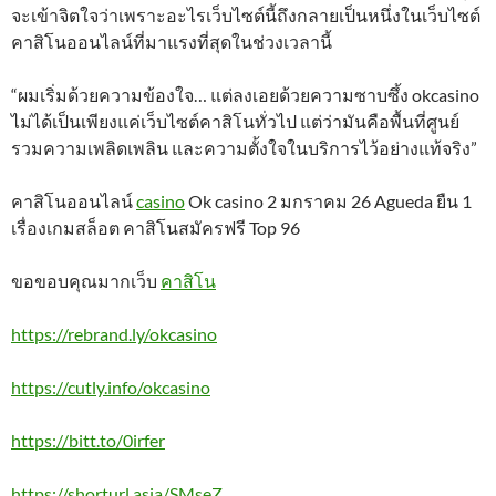
จะเข้าจิตใจว่าเพราะอะไรเว็บไซต์นี้ถึงกลายเป็นหนึ่งในเว็บไซต์
คาสิโนออนไลน์ที่มาแรงที่สุดในช่วงเวลานี้
“ผมเริ่มด้วยความข้องใจ… แต่ลงเอยด้วยความซาบซึ้ง okcasino
ไม่ได้เป็นเพียงแค่เว็บไซต์คาสิโนทั่วไป แต่ว่ามันคือพื้นที่ศูนย์
รวมความเพลิดเพลิน และความตั้งใจในบริการไว้อย่างแท้จริง”
คาสิโนออนไลน์
casino
Ok casino 2 มกราคม 26 Agueda ยืน 1
เรื่องเกมสล็อต คาสิโนสมัครฟรี Top 96
ขอขอบคุณมากเว็บ
คาสิโน
https://rebrand.ly/okcasino
https://cutly.info/okcasino
https://bitt.to/0irfer
https://shorturl.asia/SMseZ