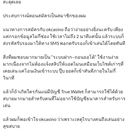
สะดุดเลย
ประสบการณ์ตอนสมัครเป็นสมาชิกของผม
แนวทางการสมัครกับ okcasino ถือว่าง่ายอย่างยิ่งนะครับ เพียง
แค่กรอกข้อมูลไม่กี่ช่อง ใช้เวลาไม่ถึง 2 นาทีแค่นั้น แล้วระบบก็
ส่งรหัสรับรองมาให้ทาง SMS พอกดรับรองก็เข้าเล่นได้โดยทันที
สิ่งที่ผมชอบมากมายเป็น “ระบบฝาก–ถอนออโต้” ใช้งานง่าย
มากเนื่องจากไม่ต้องแจ้งสลิปให้แอดไม่นเสมือนเว็บไซต์เก่าๆที่
เคยเล่น แค่โอนเงินเข้าระบบ ปุ๊บ ยอดก็เข้าทันทีภายในไม่กี่
วินาที
แล้วก็ถ้าเกิดใครกันแน่มีบัญชี True Wallet ก็สามารถใช้ได้ด้วย
สบายมากมายสำหรับคนที่ไม่อยากใช้บัญชีธนาคารสำหรับการ
เล่น
แล้วผมก็พอเข้าใจ okcasino ว่าเพราะเหตุไรบางคนถึงเล่นอย่าง
สุขสบาย