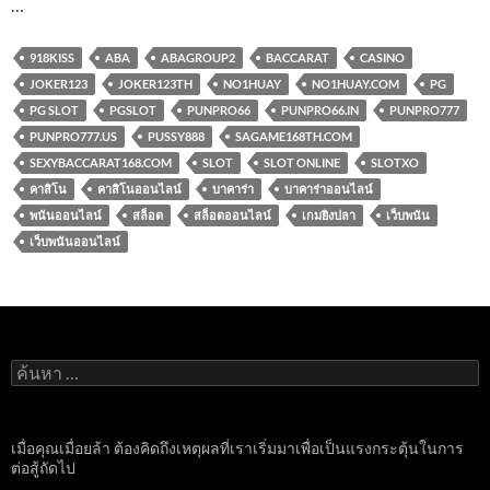
…
918KISS
ABA
ABAGROUP2
BACCARAT
CASINO
JOKER123
JOKER123TH
NO1HUAY
NO1HUAY.COM
PG
PG SLOT
PGSLOT
PUNPRO66
PUNPRO66.IN
PUNPRO777
PUNPRO777.US
PUSSY888
SAGAME168TH.COM
SEXYBACCARAT168.COM
SLOT
SLOT ONLINE
SLOTXO
คาสิโน
คาสิโนออนไลน์
บาคาร่า
บาคาร่าออนไลน์
พนันออนไลน์
สล็อต
สล็อตออนไลน์
เกมยิงปลา
เว็บพนัน
เว็บพนันออนไลน์
ค้นหา
สำหรับ:
เมื่อคุณเมื่อยล้า ต้องคิดถึงเหตุผลที่เราเริ่มมาเพื่อเป็นแรงกระตุ้นในการ
ต่อสู้ถัดไป