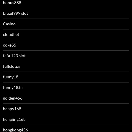
bonus888
brazil999 slot
Casino
cloudbet
coke55
fafa 123 slot
fullslotpg
funny18
funny18.in
golden456
happy168
hengjing168
hongkong456