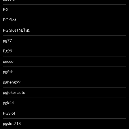
PG
PG Slot
PG Slot เว็บใหม่
pg77
Pg99
pgceo
pgfish
pgheng99
pgjoker auto
pgk44
PGSlot
pgslot718