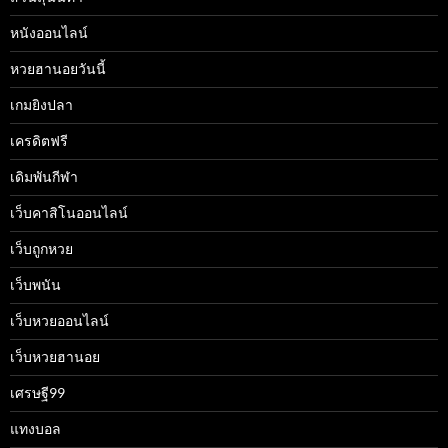
หนังออนไลน์
หวยฮานอยวันนี้
เกมยิงปลา
เครดิตฟรี
เดิมพันกีฬา
เว็บคาสิโนออนไลน์
เว็บถูกหวย
เว็บพนัน
เว็บหวยออนไลน์
เว็บหวยฮานอย
เศรษฐี99
แทงบอล