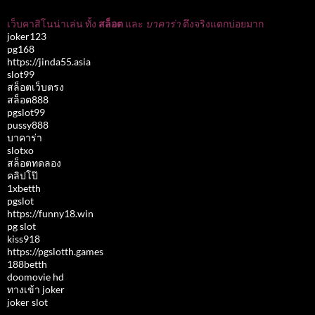
เว็บคาสิโนน่าเล่น ทั้ง
สล็อต
และ
บาคาร่า
ตึงจริงแตกบ่อยมาก
joker123
pg168
https://jinda55.asia
slot99
สล็อตเว็บตรง
สล็อต888
pgslot99
pussy888
บาคาร่า
slotxo
สล็อตทดลอง
คลิปโป๊
1xbetth
pgslot
https://funny18.win
pg slot
kiss918
https://pgslotth.games
188betth
doomovie hd
ทางเข้า joker
joker slot