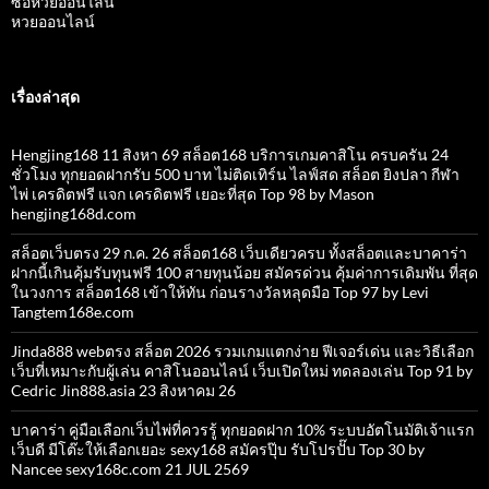
ซื้อหวยออนไลน์
หวยออนไลน์
เรื่องล่าสุด
Hengjing168 11 สิงหา 69 สล็อต168 บริการเกมคาสิโน ครบครัน 24
ชั่วโมง ทุกยอดฝากรับ 500 บาท ไม่ติดเทิร์น ไลฟ์สด สล็อต ยิงปลา กีฬา
ไพ่ เครดิตฟรี แจก เครดิตฟรี เยอะที่สุด Top 98 by Mason
hengjing168d.com
สล็อตเว็บตรง 29 ก.ค. 26 สล็อต168 เว็บเดียวครบ ทั้งสล็อตและบาคาร่า
ฝากนี้เกินคุ้มรับทุนฟรี 100 สายทุนน้อย สมัครด่วน คุ้มค่าการเดิมพัน ที่สุด
ในวงการ สล็อต168 เข้าให้ทัน ก่อนรางวัลหลุดมือ Top 97 by Levi
Tangtem168e.com
Jinda888 webตรง สล็อต 2026 รวมเกมแตกง่าย ฟีเจอร์เด่น และวิธีเลือก
เว็บที่เหมาะกับผู้เล่น คาสิโนออนไลน์ เว็บเปิดใหม่ ทดลองเล่น Top 91 by
Cedric Jin888.asia 23 สิงหาคม 26
บาคาร่า คู่มือเลือกเว็บไพ่ที่ควรรู้ ทุกยอดฝาก 10% ระบบอัตโนมัติเจ้าแรก
เว็บดี มีโต๊ะให้เลือกเยอะ sexy168 สมัครปุ๊บ รับโปรปั๊บ Top 30 by
Nancee sexy168c.com 21 JUL 2569