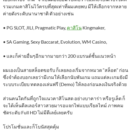
รวมเกมคาสิโนไว้ครบที่สุดเท่าที่ผมเคยพบ มีให้เลือกจากหลาย
ค่ายดังระดับนานาชาติ ตัวอย่างเช่น
• PG SLOT, JILI, Pragmatic Play,
คาสิโน
Kingmaker,
• SA Gaming, Sexy Baccarat, Evolution, WM Casino,
• และก็ค่ายอื่นๆอีกมากมายกว่า 200 แบรนด์ชั้นแนวหน้า
ผมเองเป็นสายสล็อตขอรับ ก็เลยลองเริ่มจากหมวด “สล็อต” ก่อน
ซึ่งจำต้องบอกเลยว่ามีเกมให้เลือกนับพันเกม แถมแต่ละเกมยังมี
ระบบระเบียบ ทดลองเล่นฟรี (Demo) ให้ลองก่อนลงเงินจริงด้วย
ส่วนคนใดกันที่ถูกใจแนวคาสิโนสด อย่างบาคาร่า หรือรูเล็ต ก็
จะได้เห็นดีลเลอร์สาวสวยมารอแจกไพ่แบบเรียลไทม์ ภาพคม
ชัดระดับ Full HD ไม่มีดีเลย์เลยครับ
โปรโมชั่นและก็โบนัสสุดคุ้ม