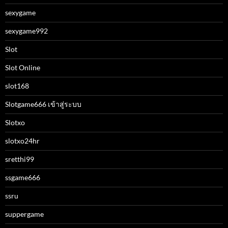
sexygame
sexygame992
Slot
Slot Online
slot168
Slotgame666 เข้าสู่ระบบ
Slotxo
slotxo24hr
sretthi99
ssgame666
ssru
suppergame