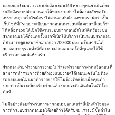
บอกเลยครับผมว่า เวลาเอ๋ยถึง สล็อต168 หลายๆคนจำเป็นต้อง
ระลึกถึงระบบฝากถอนออโต้ของเราอย่างไม่ต้องสงสัยขอรับ
เพราะเหตุว่าเว็บไซต์ตรงไม่ผ่านเอเย่นต์ของพวกเรานับว่าเป็น
เว็บไซต์ที่มีระบบระเบียบฝากถอนเหมาะสมที่สุดเวลานี้เลยก็ว่า
ได้ สล็อต168 ได้เปิดใช้งานระบบฝากถอนอัตโนมัติหรือระบบ
ฝากถอนออโต้ตั้งแต่ครั้งแรกที่เปิดให้บริการ เป็นระบบฝากถอน
ที่สามารถดูแลสมาชิกมากกว่า 700,000 user พร้อมๆกันได้
อย่างสบายๆรวมทั้งนี่คือระบบฝากถอนออโต้ที่คุณจะได้ใช้
บริการอย่างแน่แท้ขอรับ
ฝากถอนง่าย ทำรายการง่าย: ไม่ว่าจะทำรายการฝากหรือถอน ก็
สามารถทำรายการด้วยตัวเองแบบง่ายๆได้เลยนะครับ ไม่ต้อง
รอคอยแอดไม่นมาทำรายการให้ ไม่ต้องติดสลิป เมื่อคุณทำ
รายการเป็นระเบียบเรียบร้อยแล้ว ระบบจะดึงเงินอัตโนมัติโดย
ทันที
ไม่มีอย่างน้อยสำหรับการฝากถอน: บอกเลยว่านี่เป็นหัวใจของ
การทำระบบฝากถอนออโต้เลยก็ว่าได้ครับผม เราจะมีขั้นต่ำใน