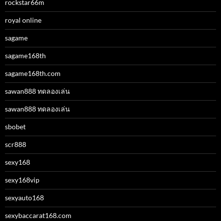
rockstar66m
royal online
sagame
sagame168th
sagame168th.com
sawan888 ทดลองเล่น
sawan888 ทดลองเล่น
sbobet
scr888
sexy168
sexy168vip
sexyauto168
sexybaccarat168.com