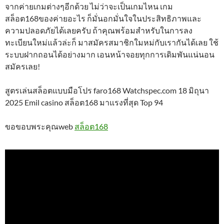
จากค่ายเกมต่างๆอีกด้วย ไม่ว่าจะเป็นเกมไหน เกม
สล็อต168ของค่ายอะไร ก็มั่นอกมั่นใจในประสิทธิภาพและ
ความปลอดภัยได้เลยครับ ถ้าคุณพร้อมสำหรับในการลง
ทะเบียนใหม่แล้วล่ะก็ มาสมัครสมาชิกใมหม่กับเรากันได้เลย ใช้
ระบบฝากถอนได้อย่างมาก เอนหน้าจอยทุกการเดิมพันแน่นอน
สมัครเลย!
สูตรเล่นสล็อตแบบมือโปร faro168 Watchspec.com 18 มิถุนา
2025 Emil casino สล็อต168 มาแรงที่สุด Top 94
ขอขอบพระคุณweb
สล็อต168