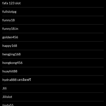
fafa 123 slot
fullslotpg
funny18
funny18.in
golden456
happy168
hengjing168
hongkong456
huayhit88
hydra888 เครดิตฟรี
Jili
Jilislot
jinda55