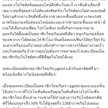
มองหาเว็บไซต์สล็อตออนไลน์ดีๆสักเว็บล่ะก็ เราคือตัวเลือกที่
เหมาะสมที่สุดอย่างไม่ต้องสงสัยครับ เว็บไซต์ตรงไม่ผ่านเอเย่นต์
ไม่ผ่านตัวกลาง ลิขสิทธิ์แท้จากค่ายเกมชั้นหนึ่งอย่าง faro168
มาพร้อมเกมสล็อตออนไลน์เยอะแยะจากค่ายเกมชั้นแนวหน้า มี
เกมให้เลือกเล่นเพียบ โปรโมชั่นรวมทั้งกิจกรรมมากมาย
ยอมรับได้ตั้งแต่เป็นสมาชิกใหม่กันเลยทีเดียว สนุกกับเกมสล็อต
ของพวกเราได้ตลอด 24 ชั่วโมง ปั่นสล็อตแบบฟินๆได้ทุกวี่ทุกวัน
จะฝากหรือถอนก็ง่ายอย่างยิ่งๆทำรายการต่างๆได้อย่างรวดเร็ว
และก็ปลอดภัย ถ้าหากคุณไม่ต้องการพลาดล่ะก็ ลงทะเบียนเป็น
สมาชิกกับเว็บไซต์ตรงที่ดีที่สุดในไทยได้เลย
ลงทะเบียนสมัครสมาชิกใหม่กับ pgslot แล้วรับเครดิตฟรี มา
พร้อมข้อดีมากไม่น้อยเลยทีเดียว!
เมื่อคุณลงทะเบียนเป็นสมาชิกใหม่กับเรา pgslot คุณจะมองเห็น
ได้เลยว่า เรามีโปรโมชั่นต้อนรับคุณในทันทีอย่างโปรโมชั่น
สมาชิกใหม่ ที่จะสามารถช่วยให้ท่านสามารถรับโบนัสเครดิต
ฟรีได้แบบจุกๆถึง 50% รับได้สูงสุดถึง 1,000 บาทกันไปเลยนะ