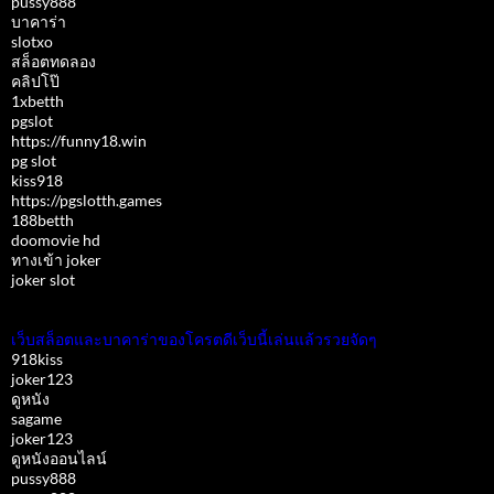
pussy888
บาคาร่า
slotxo
สล็อตทดลอง
คลิปโป๊
1xbetth
pgslot
https://funny18.win
pg slot
kiss918
https://pgslotth.games
188betth
doomovie hd
ทางเข้า joker
joker slot
เว็บสล็อตและบาคาร่าของโครตดีเว็บนี้เล่นแล้วรวยจัดๆ
918kiss
joker123
ดูหนัง
sagame
joker123
ดูหนังออนไลน์
pussy888