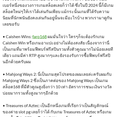
เบอร์หนึ่งของวงการเกมสล็อตเลยก็ว่าได้ ซึ่งในปี 2024 นี้ก็มีเกม
สล็อตใหม่ๆให้เราได้เล่นกันเพียบ แม้กระนั้นเกมที่ได้รับความ
นิยมที่นักพนันยังคงเล่นกันอยู่นั้นจะมีอะไรบ้าง พวกเรามาดูกัน
เลยขอรับ
• Caishen Wins:
faro168
ผมมั่นใจว่า ใครๆก็จะต้องรักเกม
Caishen Win หรือเกมอาแปะอย่างไม่ต้องสงสัย เนื่องจากว่านี่
เป็นเกมที่มาพร้อมฟีพบร์ฟรีสปินรวมทั้งตัวคูณมากไม่น้อยเลยที
เดียว แถมมีค่า RTP สูงมากๆและยังรองรับการซื้อฟีพบร์ฟรีสปิ
นอีกด้วยครับผม
• Mahjong Ways 2: นี่เป็นเกมสุดโปรดของผมเลยล่ะครับผมกับ
Mahjong Ways 2 ซึ่งเป็นภาคต่อของ Mahjong Ways เป็นเกม
สล็อต168 ที่มีตัวคูณสูงยิ่งกว่า 10 เท่า อัตราการชนะเงินรางวัล
บ่อยมากรวมทั้งสูงมากๆอีกด้วย
• Treasures of Aztec: เป็นอีกหนึ่งเกมที่เรียกว่าเป็นสัญลักษณ์
ของค่าย slot pg เลยก็ว่าได้ กับเกม Treasures of Aztec หรือเกม