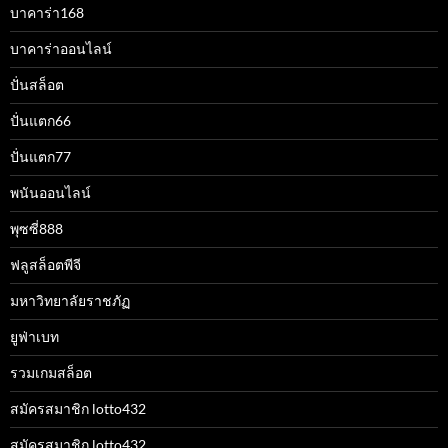
บาคาร่า168
บาคาร่าออนไลน์
ปั่นสล็อต
ปั่นแตก66
ปั่นแตก77
พนันออนไลน์
พุซซี่888
ฟลูสล็อตพีจี
มหาวิทยาลัยราชภัฏ
ยูฟ่าเบท
รวมเกมสล็อต
สมัครสมาชิก lotto432
สมัครสมาชิก lotto432