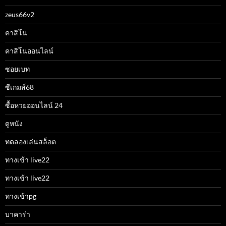
zeus66v2
คาสิโน
คาสิโนออนไลน์
ซอยเบท
ซีเกมส์68
ซื้อหวยออนไลน์ 24
ดูหนัง
ทดลองเล่นสล็อต
ทางเข้า live22
ทางเข้า live22
ทางเข้าpg
บาคาร่า