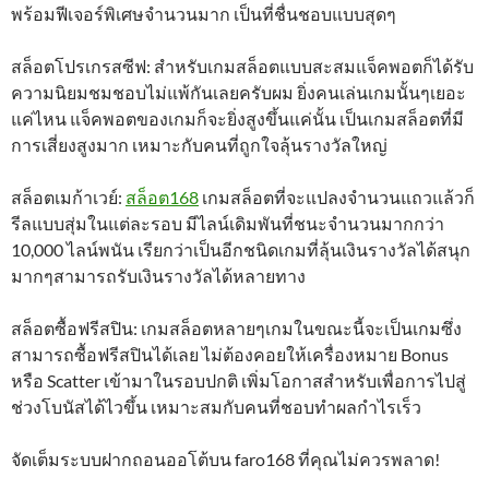
พร้อมฟีเจอร์พิเศษจำนวนมาก เป็นที่ชื่นชอบแบบสุดๆ
สล็อตโปรเกรสซีฟ: สำหรับเกมสล็อตแบบสะสมแจ็คพอตก็ได้รับ
ความนิยมชมชอบไม่แพ้กันเลยครับผม ยิ่งคนเล่นเกมนั้นๆเยอะ
แค่ไหน แจ็คพอตของเกมก็จะยิ่งสูงขึ้นแค่นั้น เป็นเกมสล็อตที่มี
การเสี่ยงสูงมาก เหมาะกับคนที่ถูกใจลุ้นรางวัลใหญ่
สล็อตเมก้าเวย์:
สล็อต168
เกมสล็อตที่จะแปลงจำนวนแถวแล้วก็
รีลแบบสุ่มในแต่ละรอบ มีไลน์เดิมพันที่ชนะจำนวนมากกว่า
10,000 ไลน์พนัน เรียกว่าเป็นอีกชนิดเกมที่ลุ้นเงินรางวัลได้สนุก
มากๆสามารถรับเงินรางวัลได้หลายทาง
สล็อตซื้อฟรีสปิน: เกมสล็อตหลายๆเกมในขณะนี้จะเป็นเกมซึ่ง
สามารถซื้อฟรีสปินได้เลย ไม่ต้องคอยให้เครื่องหมาย Bonus
หรือ Scatter เข้ามาในรอบปกติ เพิ่มโอกาสสำหรับเพื่อการไปสู่
ช่วงโบนัสได้ไวขึ้น เหมาะสมกับคนที่ชอบทำผลกำไรเร็ว
จัดเต็มระบบฝากถอนออโต้บน faro168 ที่คุณไม่ควรพลาด!