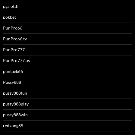
pgslotth
pokbet
PunPro66
PunPro66.tv
PunPro777
PunPro777.us
puntaek66
Pussy888
pussy888fun
pussy888play
pussy888win
redkong89