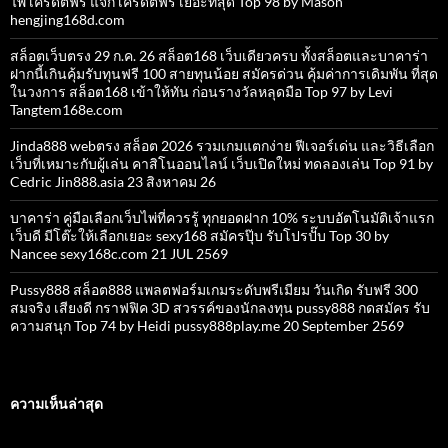
ไพ่ เครดิตฟรี แจก เครดิตฟรี เยอะที่สุด Top 98 by Mason
hengjing168d.com
สล็อตเว็บตรง 29 ก.ค. 26 สล็อต168 เว็บเดียวครบ ทั้งสล็อตและบาคาร่า
ฝากนี้เกินคุ้มรับทุนฟรี 100 สายทุนน้อย สมัครด่วน คุ้มค่าการเดิมพัน ที่สุด
ในวงการ สล็อต168 เข้าให้ทัน ก่อนรางวัลหลุดมือ Top 97 by Levi
Tangtem168e.com
Jinda888 webตรง สล็อต 2026 รวมเกมแตกง่าย ฟีเจอร์เด่น และวิธีเลือก
เว็บที่เหมาะกับผู้เล่น คาสิโนออนไลน์ เว็บเปิดใหม่ ทดลองเล่น Top 91 by
Cedric Jin888.asia 23 สิงหาคม 26
บาคาร่า คู่มือเลือกเว็บไพ่ที่ควรรู้ ทุกยอดฝาก 10% ระบบอัตโนมัติเจ้าแรก
เว็บดี มีโต๊ะให้เลือกเยอะ sexy168 สมัครปุ๊บ รับโปรปั๊บ Top 30 by
Nancee sexy168c.com 21 JUL 2569
Pussy888 สล็อต888 แพลตฟอร์มเกมระดับพรีเมียม วันเกิด รับฟรี 300
สมจริง เสียงดี กราฟฟิค 3D สวรรค์ของนักลงทุน pussy888 กดสมัคร รับ
ความสนุก Top 74 by Heidi pussy888play.me 20 September 2569
ความเห็นล่าสุด