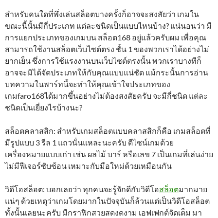
สำหรับคนใดที่พึ่งเล่นสล็อตบางครั้งก็อาจจะสงสัยว่า เกมใน
ขณะนี้นั้นมีกี่ประเภท แต่ละชนิดเป็นแบบไหนบ้าง? แน่นอนว่า มี
การแยกประเภทของเกมบน สล็อต168 อยู่แล้วครับผม เพื่อคุณ
สามารถใช้งานสล็อตเว็บไซต์ตรง ชั้น 1 ของพวกเราได้อย่างไม่
ยากเย็น ซึ่งการใช้แรงงานบนเว็บไซต์ตรงนั้น พวกเราบางทีก็
อาจจะมิได้จัดประเภทให้กับคุณแบบแน่ชัด แม้กระนั้นการอ่าน
บทความในพาร์ทนี้จะทำให้คุณเข้าใจประเภทของ
เกมfaro168ได้มากขึ้นอย่างไม่ต้องสงสัยครับ จะมีกี่ชนิด แต่ละ
ชนิดเป็นเยี่ยงไรบ้างนะ?
สล็อตคลาสสิก: สำหรับเกมสล็อตแบบคลาสสิกก็คือ เกมสล็อตที่
มีรูปแบบ 3 รีล 1 แถวนั่นแหละนะครับ ดีไซน์เกมด้วย
เครื่องหมายแบบเก่า เช่น ผลไม้ บาร์ หรือเลข 7 เป็นเกมที่เล่นง่าย
ไม่มีฟีเจอร์ซับซ้อน เหมาะกับมือใหม่ด้วยเหมือนกัน
วิดีโอสล็อต: บอกเลยว่า ทุกคนจะรู้จักดีกับวิดีโอ
สล็อต
มากมาย
แน่ๆ ด้วยเหตุว่าเกมโดยมากในปัจจุบันก็ล้วนแต่เป็นวิดีโอสล็อต
ทั้งนั้นเลยนะครับ มีกราฟิกสวยสดงดงาม เอฟเฟกต์จัดเต็ม มา