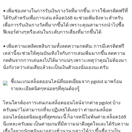
• เพิ่มช่องทางในการรับเงินรางวัลที่มากขึ้น: การใช้เครดิตฟรีที่
ได้รับสำหรับเพื่อการเล่น สล็อต168 จะช่วยเพิ่มจังหวะสำหรับ
เพื่อการรับเงินรางวัลที่มากขึ้นได้ เพราะคุณสามารถนำไปซื้อ
ฟีเจอร์ต่างๆหรือเล่นในระดับการเสี่ยงที่มากขึ้นได้
• เพิ่มความเพลิดเพลินรวมทั้งลดความกดดัน: การมีเครดิตฟรี
เหล่านี้จะช่วยให้คุณบันเทิงใจกับการเล่นเพิ่มมากขึ้น ลดความ
กดดันจากการเล่นลงไปได้มากแน่ๆ เพราะเหตุว่าคุณไม่ต้องมา
นั่งกังวลว่าเล่นเสียแล้วจะเป็นเงินตัวเองนั่นเองนะครับ
ชี้แนะเกมสล็อตออนไลน์ที่ยอดเยี่ยมจาก pgslot มาพร้อม
รายละเอียดนิดๆหน่อยๆที่คุณต้องรู้
ไหนใครต้องการเล่นเกมสล็อตออนไลน์จากค่าย pgslot บ้าง
ครับผม? ไม่สามารถที่จะปฏิเสธได้เลยว่า ค่ายเกมสล็อต
ออนไลน์ยอดนิยมสูงที่สุดขณะนี้ ก็อาจหนีไม่พ้นค่าย สล็อต168
นี่แหละครับผม เป็นค่ายเกมที่มีความน่าดึงดูดใจและได้รับความ
เชื่อใจจากนักพนันมาอย่างช้านาน กล่าวได้ว่า ขึ้นชื่อว่าเป็น