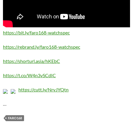
https://bit.ly/faro168-watchspec
https://rebrand.ly/faro168-watchspec
https://shorturl.asia/hKEbC
https://t.co/W4n3vSCdIC
https://cutt.ly/NrvJYQtn
…
FARO168