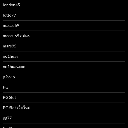
london45
lotto77
macau69
macau69 สมัคร
mars95
no1huay
no1huay.com
p2vvip
PG
PG Slot
PG Slot เว็บใหม่
pg77